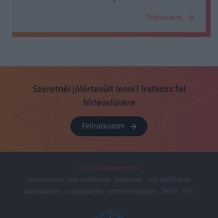
hiteleket, s a kiadásokban sem jelennek meg az
Több kisokos
adósságok tőketörlesztései, valamint az
értékpapír-visszavásárlások. A GFS-egyenleg
számításakor azonban a bevételek a
privatizációs bevételekkel együtt jelennek meg
és a nettó kamatkiadások vagy -bevételek
szintén szerepelnek az egyenlegben. A GFS-
Szeretnél jólértesült lenni? Iratkozz fel
egyenleg tehát a folyó bevételek és a folyó
hírlevelünkre
kiadások viszonyát mutatja.
Feliratkozom
© 2026 Pénzcentrum
impresszum
jogi nyilatkozat
kapcsolat
süti beállítások
adatvédelem
médiaajánlat
kommentkezelés
ÁSZF
RSS