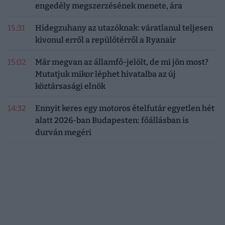
engedély megszerzésének menete, ára
15:31
Hidegzuhany az utazóknak: váratlanul teljesen
kivonul erről a repülőtérről a Ryanair
15:02
Már megvan az államfő-jelölt, de mi jön most?
Mutatjuk mikor léphet hivatalba az új
köztársasági elnök
14:32
Ennyit keres egy motoros ételfutár egyetlen hét
alatt 2026-ban Budapesten: főállásban is
durván megéri