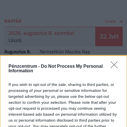
NAPTÁR
Tovább
2026. augusztus 8. szombat
32. hét
László
Augusztus 8.
Nemzetközi Macska Nap
Pénzcentrum -
Do Not Process My Personal
CÍMLAPRÓL AJÁNLJUK
Information
If you wish to opt-out of the sale, sharing to third parties, or
processing of your personal or sensitive information for
targeted advertising by us, please use the below opt-out
section to confirm your selection. Please note that after your
opt-out request is processed you may continue seeing
interest-based ads based on personal information utilized by
us or personal information disclosed to third parties prior to
your opt-out. You may separately opt-out of the further