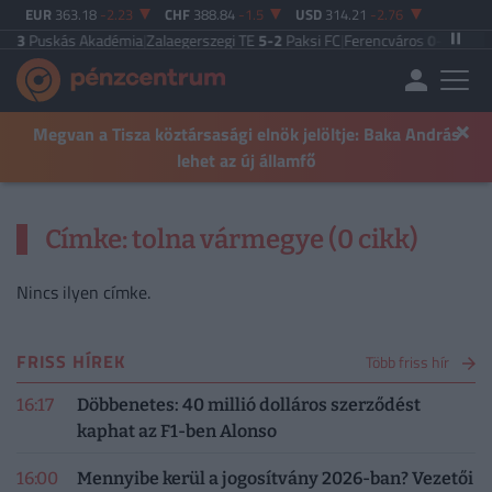
EUR
363.18
-2.23
CHF
388.84
-1.5
USD
314.21
-2.76
2-3
Puskás Akadémia
|
Zalaegerszegi TE
5-2
Paksi FC
|
Ferencváros
0-0
Vasas 
×
Megvan a Tisza köztársasági elnök jelöltje: Baka András
lehet az új államfő
Címke: tolna vármegye (0 cikk)
Nincs ilyen címke.
FRISS HÍREK
Több friss hír
16:17
Döbbenetes: 40 millió dolláros szerződést
kaphat az F1-ben Alonso
16:00
Mennyibe kerül a jogosítvány 2026-ban? Vezetői