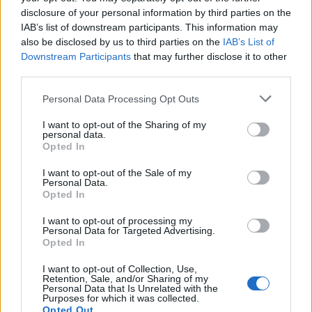
disclosure of your personal information by third parties on the
IAB’s list of downstream participants. This information may
also be disclosed by us to third parties on the
IAB’s List of
2026. augusztus 8.
Downstream Participants
that may further disclose it to other
Ezért a kutyáért ma már egy használt autó
third parties.
árát is elkérik: ennyiért veszik a magyarok a
Personal Data Processing Opt Outs
legnépszerűbb fajtákat 2026-ban
I want to opt-out of the Sharing of my
2026. augusztus 7.
personal data.
Opted In
Újabb rezsicsökkentés élesedik 2026 őszén:
tényleg tízezreket spórolhat ezzel sok magyar
I want to opt-out of the Sale of my
Personal Data.
háztulaj, aki most kivár?
Opted In
2026. augusztus 8.
I want to opt-out of processing my
Personal Data for Targeted Advertising.
Mennyibe kerül a jogosítvány 2026-ban?
Opted In
Vezetői engedély megszerzésének menete, ára
I want to opt-out of Collection, Use,
Retention, Sale, and/or Sharing of my
2026. augusztus 8.
Personal Data that Is Unrelated with the
Ennyit keres egy motoros ételfutár egyetlen
Purposes for which it was collected.
Opted Out