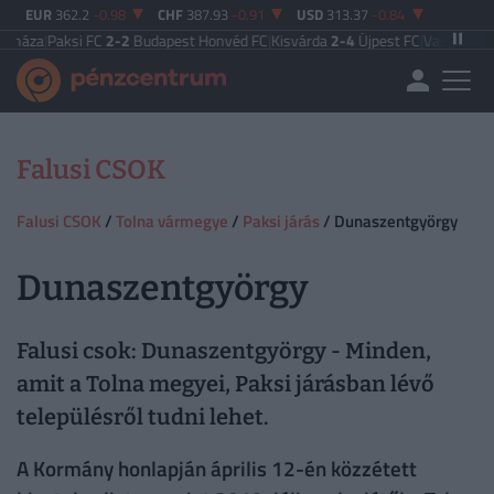
EUR
362.2
-0.98
CHF
387.93
-0.91
USD
313.37
-0.84
a
|
Paksi FC
2-2
Budapest Honvéd FC
|
Kisvárda
2-4
Újpest FC
|
Vasas FC
5-0
Zal
Falusi CSOK
Falusi CSOK
/
Tolna vármegye
/
Paksi járás
/ Dunaszentgyörgy
Dunaszentgyörgy
Falusi csok: Dunaszentgyörgy - Minden,
amit a Tolna megyei, Paksi járásban lévő
településről tudni lehet.
A Kormány honlapján április 12-én közzétett