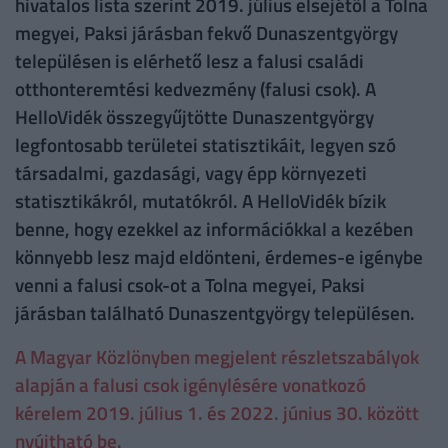
hivatalos lista szerint 2019. július elsejétől a Tolna
megyei, Paksi járásban fekvő Dunaszentgyörgy
településen is elérhető lesz a falusi családi
otthonteremtési kedvezmény (falusi csok). A
HelloVidék összegyűjtötte Dunaszentgyörgy
legfontosabb területei statisztikáit, legyen szó
társadalmi, gazdasági, vagy épp környezeti
statisztikákról, mutatókról. A HelloVidék bízik
benne, hogy ezekkel az információkkal a kezében
könnyebb lesz majd eldönteni, érdemes-e igénybe
venni a falusi csok-ot a Tolna megyei, Paksi
járásban található Dunaszentgyörgy településen.
A Magyar Közlönyben megjelent részletszabályok
alapján a falusi csok igénylésére vonatkozó
kérelem 2019. július 1. és 2022. június 30. között
nyújtható be.