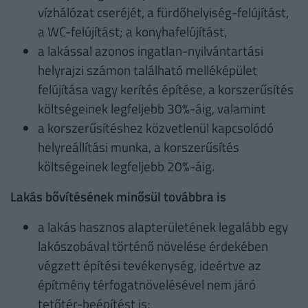
vízhálózat cseréjét, a fürdőhelyiség-felújítást,
a WC-felújítást; a konyhafelújítást,
a lakással azonos ingatlan-nyilvántartási
helyrajzi számon található melléképület
felújítása vagy kerítés építése, a korszerűsítés
költségeinek legfeljebb 30%-áig, valamint
a korszerűsítéshez közvetlenül kapcsolódó
helyreállítási munka, a korszerűsítés
költségeinek legfeljebb 20%-áig.
Lakás bővítésének minősül továbbra is
a lakás hasznos alapterületének legalább egy
lakószobával történő növelése érdekében
végzett építési tevékenység, ideértve az
építmény térfogatnövelésével nem járó
tetőtér-beépítést is;