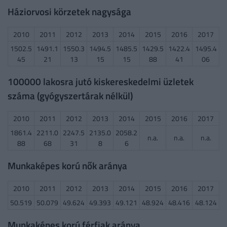
Háziorvosi körzetek nagysága
2010
2011
2012
2013
2014
2015
2016
2017
1502.5
1491.1
1550.3
1494.5
1485.5
1429.5
1422.4
1495.4
45
21
13
15
15
88
41
06
100000 lakosra jutó kiskereskedelmi üzletek
száma (gyógyszertárak nélkül)
2010
2011
2012
2013
2014
2015
2016
2017
1861.4
2211.0
2247.5
2135.0
2058.2
n.a.
n.a.
n.a.
88
68
31
8
6
Munkaképes korú nők aránya
2010
2011
2012
2013
2014
2015
2016
2017
50.519
50.079
49.624
49.393
49.121
48.924
48.416
48.124
Munkaképes korú férfiak aránya