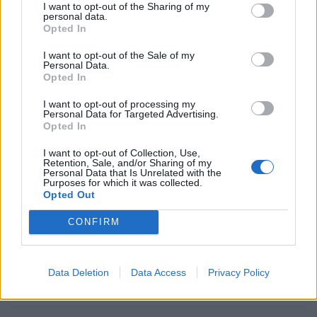
I want to opt-out of the Sharing of my
gy
personal data.
Opted In
VISSZA NEM TÉRÍTENDŐ TÁMOGATÁS
I want to opt-out of the Sale of my
Personal Data.
CSOK új építésű
0,6
2,6
10
Opted In
ingatlanra*, vagy
I want to opt-out of processing my
Personal Data for Targeted Advertising.
CSOK használt ingatlan
0,6
1,43
2,2
2
Opted In
vásárlására (nem
kistelepülés)*, vagy
I want to opt-out of Collection, Use,
Retention, Sale, and/or Sharing of my
Personal Data that Is Unrelated with the
CSOK használt ingatlan
0,6
2,6
10
Purposes for which it was collected.
Opted Out
vásárlására, bővítésére
és/vagy
CONFIRM
korszerűsítésére
(kistelepülés)*
Data Deletion
Data Access
Privacy Policy
Jelzáloghitel-
0
1
4
1 
elengedés**
4