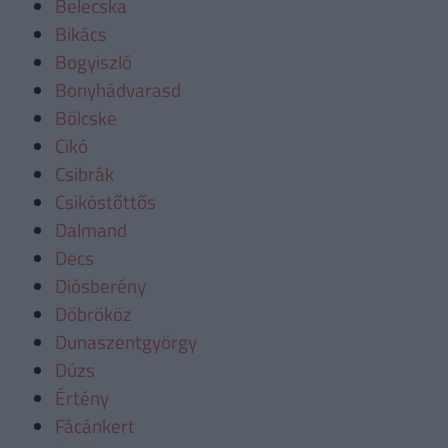
Belecska
Bikács
Bogyiszló
Bonyhádvarasd
Bölcske
Cikó
Csibrák
Csikóstőttős
Dalmand
Decs
Diósberény
Döbrököz
Dunaszentgyörgy
Dúzs
Értény
Fácánkert