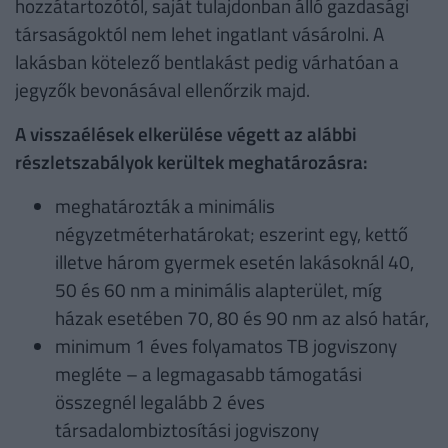
hozzátartozótól, saját tulajdonban álló gazdasági
társaságoktól nem lehet ingatlant vásárolni. A
lakásban kötelező bentlakást pedig várhatóan a
jegyzők bevonásával ellenőrzik majd.
A visszaélések elkerülése végett az alábbi
részletszabályok kerültek meghatározásra:
meghatározták a minimális
négyzetméterhatárokat; eszerint egy, kettő
illetve három gyermek esetén lakásoknál 40,
50 és 60 nm a minimális alapterület, míg
házak esetében 70, 80 és 90 nm az alsó határ,
minimum 1 éves folyamatos TB jogviszony
megléte – a legmagasabb támogatási
összegnél legalább 2 éves
társadalombiztosítási jogviszony