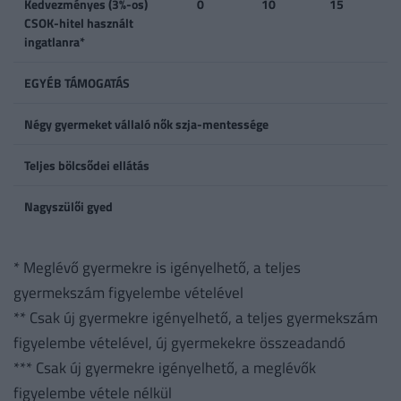
Kedvezményes (3%-os)
0
10
15
CSOK-hitel használt
ingatlanra*
EGYÉB TÁMOGATÁS
Négy gyermeket vállaló nők szja-mentessége
Teljes bölcsődei ellátás
Nagyszülői gyed
* Meglévő gyermekre is igényelhető, a teljes
gyermekszám figyelembe vételével
** Csak új gyermekre igényelhető, a teljes gyermekszám
figyelembe vételével, új gyermekekre összeadandó
*** Csak új gyermekre igényelhető, a meglévők
figyelembe vétele nélkül