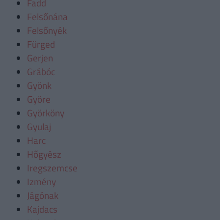
Fadd
Felsőnána
Felsőnyék
Fürged
Gerjen
Grábóc
Gyönk
Györe
Györköny
Gyulaj
Harc
Hőgyész
Iregszemcse
Izmény
Jágónak
Kajdacs