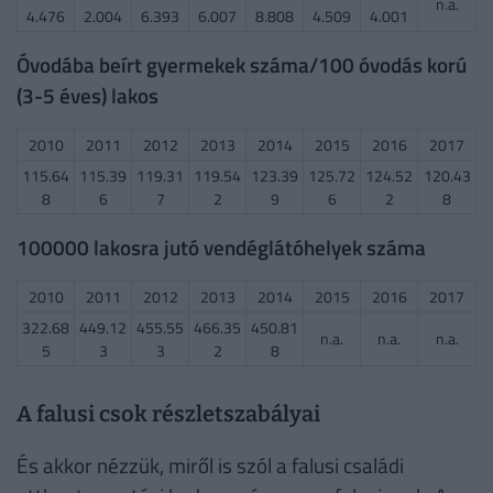
n.a.
4.476
2.004
6.393
6.007
8.808
4.509
4.001
Óvodába beírt gyermekek száma/100 óvodás korú
(3-5 éves) lakos
2010
2011
2012
2013
2014
2015
2016
2017
115.64
115.39
119.31
119.54
123.39
125.72
124.52
120.43
8
6
7
2
9
6
2
8
100000 lakosra jutó vendéglátóhelyek száma
2010
2011
2012
2013
2014
2015
2016
2017
322.68
449.12
455.55
466.35
450.81
n.a.
n.a.
n.a.
5
3
3
2
8
A falusi csok részletszabályai
És akkor nézzük, miről is szól a falusi családi