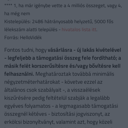
**** 1, ha már igénybe vette a 4 milliós összeget, vagy 4,
ha még nem
Kistelepülés: 2486 hátrányosabb helyzetű, 5000 fős
lélekszám alatti település -
hivatalos lista itt
.
Forrás: HelloVidék
Fontos tudni, hogy
vásárlásra - új lakás kivételével
- legfeljebb a támogatási összeg fele fordítható; a
másik felét korszerűsítésre és/vagy bővítésre kell
felhasználni.
Meghatároztak továbbá minimális
négyzetméterhatárokat - követve ezzel az
általános csok szabályait -, a visszaélések
kiszűrésére pedig feltételül szabják a legalább
egyéves folyamatos - a legmagasabb támogatási
összegnél kétéves - biztosítási jogviszonyt, az
erkölcsi bizonyítványt, valamint azt, hogy közeli