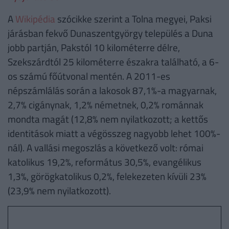
A
Wikipédia
szócikke szerint a Tolna megyei, Paksi
járásban fekvő Dunaszentgyörgy település a Duna
jobb partján, Pakstól 10 kilométerre délre,
Szekszárdtól 25 kilométerre északra található, a 6-
os számú főútvonal mentén. A 2011-es
népszámlálás során a lakosok 87,1%-a magyarnak,
2,7% cigánynak, 1,2% németnek, 0,2% románnak
mondta magát (12,8% nem nyilatkozott; a kettős
identitások miatt a végösszeg nagyobb lehet 100%-
nál). A vallási megoszlás a következő volt: római
katolikus 19,2%, református 30,5%, evangélikus
1,3%, görögkatolikus 0,2%, felekezeten kívüli 23%
(23,9% nem nyilatkozott).