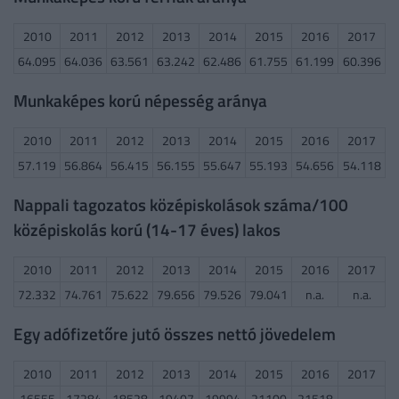
2010
2011
2012
2013
2014
2015
2016
2017
64.095
64.036
63.561
63.242
62.486
61.755
61.199
60.396
Munkaképes korú népesség aránya
2010
2011
2012
2013
2014
2015
2016
2017
57.119
56.864
56.415
56.155
55.647
55.193
54.656
54.118
Nappali tagozatos középiskolások száma/100
középiskolás korú (14-17 éves) lakos
2010
2011
2012
2013
2014
2015
2016
2017
72.332
74.761
75.622
79.656
79.526
79.041
n.a.
n.a.
Egy adófizetőre jutó összes nettó jövedelem
2010
2011
2012
2013
2014
2015
2016
2017
16555
17284
18528
19407
19994
21100
21518