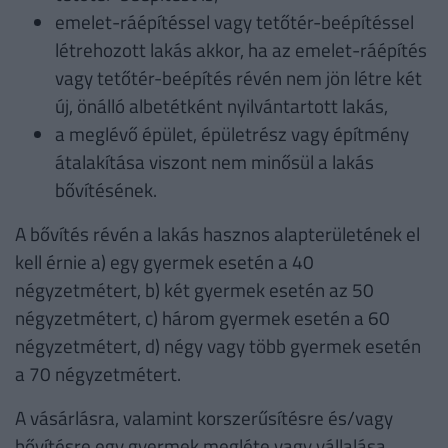
emelet-ráépítéssel vagy tetőtér-beépítéssel
létrehozott lakás akkor, ha az emelet-ráépítés
vagy tetőtér-beépítés révén nem jön létre két
új, önálló albetétként nyilvántartott lakás,
a meglévő épület, épületrész vagy építmény
átalakítása viszont nem minősül a lakás
bővítésének.
A bővítés révén a lakás hasznos alapterületének el
kell érnie a) egy gyermek esetén a 40
négyzetmétert, b) két gyermek esetén az 50
négyzetmétert, c) három gyermek esetén a 60
négyzetmétert, d) négy vagy több gyermek esetén
a 70 négyzetmétert.
A vásárlásra, valamint korszerűsítésre és/vagy
bővítésre egy gyermek megléte vagy vállalása