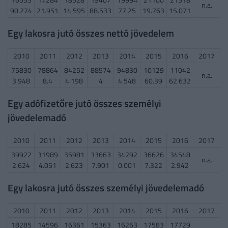
n.a.
90.274
21.951
14.595
88.533
77.25
19.763
15.071
Egy lakosra jutó összes nettó jövedelem
2010
2011
2012
2013
2014
2015
2016
2017
75830
78864
84252
88574
94830
10129
11042
n.a.
3.948
8.4
4.198
4
4.548
60.39
62.632
Egy adófizetőre jutó összes személyi
jövedelemadó
2010
2011
2012
2013
2014
2015
2016
2017
39922
31989
35981
33663
34292
36626
34548
n.a.
2.624
4.051
2.623
7.901
0.001
7.322
2.942
Egy lakosra jutó összes személyi jövedelemadó
2010
2011
2012
2013
2014
2015
2016
2017
18285
14596
16361
15363
16263
17583
17729