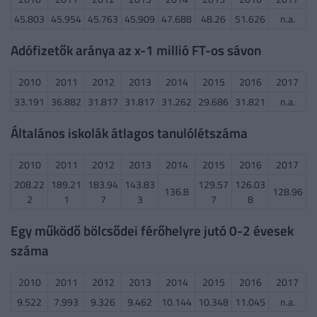
45.803
45.954
45.763
45.909
47.688
48.26
51.626
n.a.
Adófizetők aránya az x-1 millió FT-os sávon
2010
2011
2012
2013
2014
2015
2016
2017
33.191
36.882
31.817
31.817
31.262
29.686
31.821
n.a.
Általános iskolák átlagos tanulólétszáma
2010
2011
2012
2013
2014
2015
2016
2017
208.22
189.21
183.94
143.83
129.57
126.03
136.8
128.96
2
1
7
3
7
8
Egy működő bölcsődei férőhelyre jutó 0-2 évesek
száma
2010
2011
2012
2013
2014
2015
2016
2017
9.522
7.993
9.326
9.462
10.144
10.348
11.045
n.a.