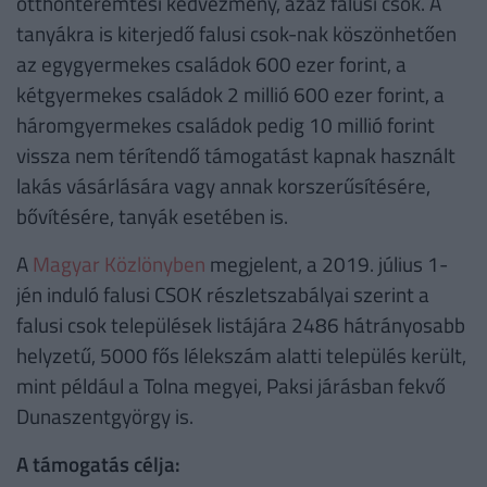
otthonteremtési kedvezmény, azaz falusi csok. A
tanyákra is kiterjedő falusi csok-nak köszönhetően
az egygyermekes családok 600 ezer forint, a
kétgyermekes családok 2 millió 600 ezer forint, a
háromgyermekes családok pedig 10 millió forint
vissza nem térítendő támogatást kapnak használt
lakás vásárlására vagy annak korszerűsítésére,
bővítésére, tanyák esetében is.
A
Magyar Közlönyben
megjelent, a 2019. július 1-
jén induló falusi CSOK részletszabályai szerint a
falusi csok települések listájára 2486 hátrányosabb
helyzetű, 5000 fős lélekszám alatti település került,
mint például a Tolna megyei, Paksi járásban fekvő
Dunaszentgyörgy is.
A támogatás célja: