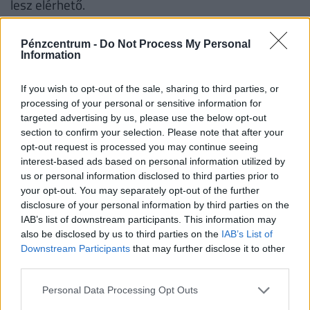
lesz elérhető.
Fontos!
A támogatás abban az esetben is
Pénzcentrum -
Do Not Process My Personal
igényelhető korszerűsítésre és/vagy bővítésre, ha
Information
korábban az adott lakásra már vettek igénybe
CSOK-ot. Ha valaki a korszerűsítési és/vagy bővítési
If you wish to opt-out of the sale, sharing to third parties, or
processing of your personal or sensitive information for
munkálatokat nem teljesíti, a folyósított családi
targeted advertising by us, please use the below opt-out
otthonteremtési kedvezményt - ideértve annak a
section to confirm your selection. Please note that after your
lakás vásárlására számított összegét is − a
opt-out request is processed you may continue seeing
interest-based ads based on personal information utilized by
folyósítás napjától számított, Ptk. szerinti
us or personal information disclosed to third parties prior to
késedelmi kamattal növelten köteles visszafizetni.
your opt-out. You may separately opt-out of the further
disclosure of your personal information by third parties on the
IAB’s list of downstream participants. This information may
Családtámogatások 2019. július 1-től
(millió
also be disclosed by us to third parties on the
IAB’s List of
Downstream Participants
that may further disclose it to other
forint, vastag betűvel az újdonságok)
third parties.
1
2
3
4 
Personal Data Processing Opt Outs
gyermek
gyermek
gyermek
t