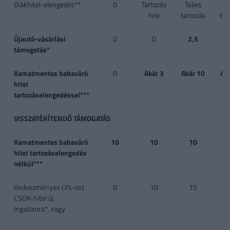
Diákhitel-elengedés**
0
Tartozás
Teljes
Te
fele
tartozás
tar
Újautó-vásárlási
0
0
2,5
támogatás*
Kamatmentes babaváró
0
Akár 3
Akár 10
Ak
hitel
tartozáselengedéssel***
VISSZATÉRÍTENDŐ TÁMOGATÁS
Kamatmentes babaváró
10
10
10
hitel tartozáselengedés
nélkül***
Kedvezményes (3%-os)
0
10
15
CSOK-hitel új
ingatlanra*, vagy