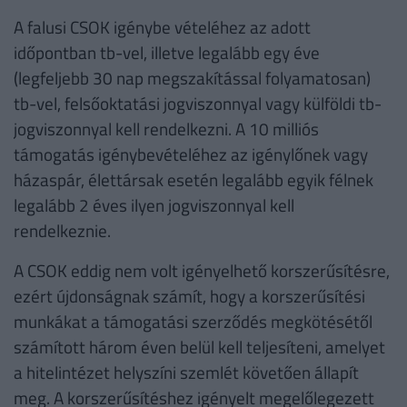
A falusi CSOK igénybe vételéhez az adott
időpontban tb-vel, illetve legalább egy éve
(legfeljebb 30 nap megszakítással folyamatosan)
tb-vel, felsőoktatási jogviszonnyal vagy külföldi tb-
jogviszonnyal kell rendelkezni. A 10 milliós
támogatás igénybevételéhez az igénylőnek vagy
házaspár, élettársak esetén legalább egyik félnek
legalább 2 éves ilyen jogviszonnyal kell
rendelkeznie.
A CSOK eddig nem volt igényelhető korszerűsítésre,
ezért újdonságnak számít, hogy a korszerűsítési
munkákat a támogatási szerződés megkötésétől
számított három éven belül kell teljesíteni, amelyet
a hitelintézet helyszíni szemlét követően állapít
meg. A korszerűsítéshez igényelt megelőlegezett