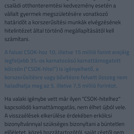
családi otthonteremtési kedvezmény esetén a
vállalt gyermek megszületésére vonatkozó
határidőt a korszerűsítési munkák elvégzésének
hitelintézet által történő megállapításától kell
számítani.
A falusi CSOK-hoz 10, illetve 15 millió forint erejéig
legfeljebb 3%-os kamatozású kamattámogatott
kölcsön ("CSOK-hitel") is igényelhető, a
korszerűsítésre vagy bővítésre felvett összeg nem
haladhatja meg az 5, illetve 7,5 millió forintot.
Ha valaki igénybe vett már ilyen "CSOK-hitelhez"
kapcsolódó kamattámogatás, nem élhet újból vele.
A visszaélések elkerülése érdekében erkölcsi
bizonyítvánnyal szükséges bizonyítani a büntetlen
előéletet, közeli hozzátartozótól, saját cégtől nem