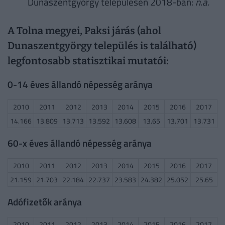
Dunaszentgyörgy településen 2018-ban:
n.a.
A Tolna megyei, Paksi járás (ahol
Dunaszentgyörgy település is található)
legfontosabb statisztikai mutatói:
0-14 éves állandó népesség aránya
2010
2011
2012
2013
2014
2015
2016
2017
14.166
13.809
13.713
13.592
13.608
13.65
13.701
13.731
60-x éves állandó népesség aránya
2010
2011
2012
2013
2014
2015
2016
2017
21.159
21.703
22.184
22.737
23.583
24.382
25.052
25.65
Adófizetők aránya
2010
2011
2012
2013
2014
2015
2016
2017