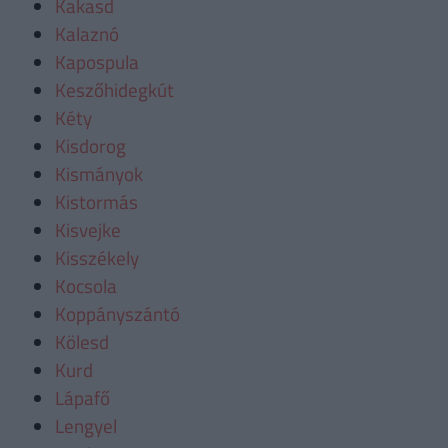
Kakasd
Kalaznó
Kapospula
Keszőhidegkút
Kéty
Kisdorog
Kismányok
Kistormás
Kisvejke
Kisszékely
Kocsola
Koppányszántó
Kölesd
Kurd
Lápafő
Lengyel