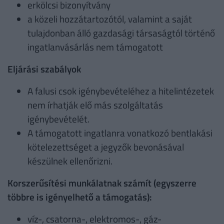
erkölcsi bizonyítvány
a közeli hozzátartozótól, valamint a saját
tulajdonban álló gazdasági társaságtól történő
ingatlanvásárlás nem támogatott
Eljárási szabályok
A falusi csok igénybevételéhez a hitelintézetek
nem írhatják elő más szolgáltatás
igénybevételét.
A támogatott ingatlanra vonatkozó bentlakási
kötelezettséget a jegyzők bevonásával
készülnek ellenőrizni.
Korszerűsítési munkálatnak számít (egyszerre
többre is igényelhető a támogatás):
víz-, csatorna-, elektromos-, gáz-