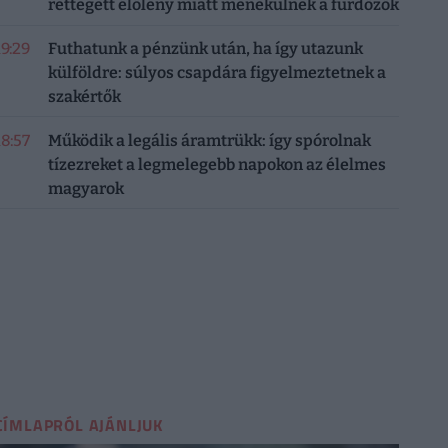
rettegett élőlény miatt menekülnek a fürdőzők
19:29
Futhatunk a pénzünk után, ha így utazunk
külföldre: súlyos csapdára figyelmeztetnek a
szakértők
18:57
Működik a legális áramtrükk: így spórolnak
tízezreket a legmelegebb napokon az élelmes
magyarok
CÍMLAPRÓL AJÁNLJUK