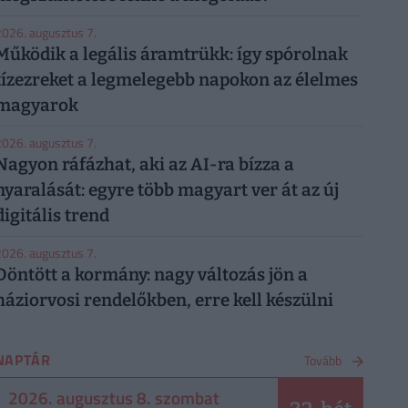
026. augusztus 7.
Működik a legális áramtrükk: így spórolnak
tízezreket a legmelegebb napokon az élelmes
magyarok
026. augusztus 7.
Nagyon ráfázhat, aki az AI-ra bízza a
nyaralását: egyre több magyart ver át az új
digitális trend
026. augusztus 7.
Döntött a kormány: nagy változás jön a
háziorvosi rendelőkben, erre kell készülni
NAPTÁR
Tovább
2026. augusztus 8. szombat