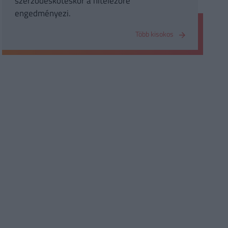
szerződéskötéskor a hitelezőre
engedményezi.
Több kisokos