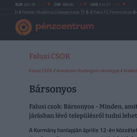
EUR
363.18
-2.23
CHF
388.84
-1.5
USD
314.21
-2.76
st
2-3
Puskás Akadémia
|
Zalaegerszegi TE
5-2
Paksi FC
|
Ferencváros
0-0
Vas
Falusi CSOK
Falusi CSOK
/
Komárom-Esztergom vármegye
/
Kisbéri
Bársonyos
Falusi csok: Bársonyos - Minden, am
járásban lévő településről tudni lehet
A Kormány honlapján április 12-én közzétett 