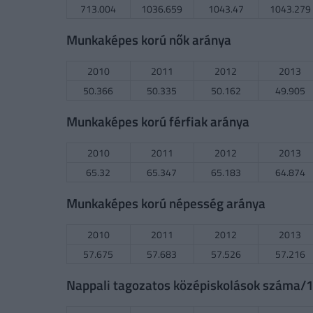
713.004
1036.659
1043.47
1043.279
Munkaképes korú nők aránya
2010
2011
2012
2013
50.366
50.335
50.162
49.905
Munkaképes korú férfiak aránya
2010
2011
2012
2013
65.32
65.347
65.183
64.874
Munkaképes korú népesség aránya
2010
2011
2012
2013
57.675
57.683
57.526
57.216
Nappali tagozatos középiskolások száma/10