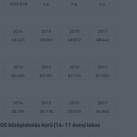
1020.819
n.a.
n.a.
n.a.
2014
2015
2016
2017
49.423
49.091
48.872
48.442
2014
2015
2016
2017
64.494
63.501
62.714
61.552
2014
2015
2016
2017
56.754
56.116
55.619
54.845
0 középiskolás korú (14-17 éves) lakos