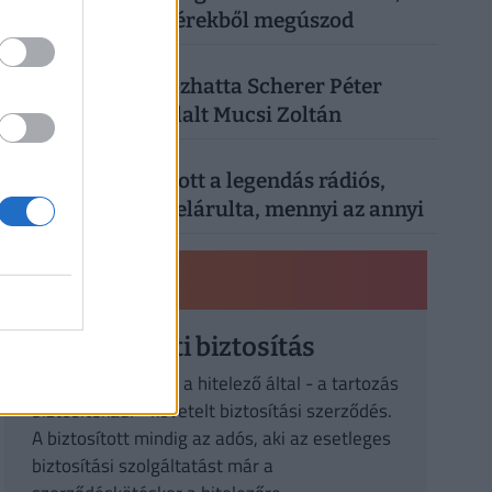
a vacsorát is fillérekből megúszod
4
SZÓRAKOZÁS
| 3 hónapja
Kiderült, mi okozhatta Scherer Péter
halálát: megszólalt Mucsi Zoltán
5
SZÓRAKOZÁS
| 1 hónapja
Nyugdíjáról vallott a legendás rádiós,
Bochkor Gábor: elárulta, mennyi az annyi
PÉNZÜGYI KISOKOS
Hitelfedezeti biztosítás
a hitelintézet vagy a hitelező által - a tartozás
biztosítékául - követelt biztosítási szerződés.
A biztosított mindig az adós, aki az esetleges
biztosítási szolgáltatást már a