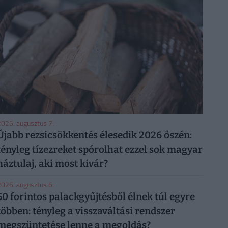
026. augusztus 7.
Újabb rezsicsökkentés élesedik 2026 őszén:
tényleg tízezreket spórolhat ezzel sok magyar
háztulaj, aki most kivár?
026. augusztus 6.
50 forintos palackgyűjtésből élnek túl egyre
többen: tényleg a visszaváltási rendszer
megszüntetése lenne a megoldás?