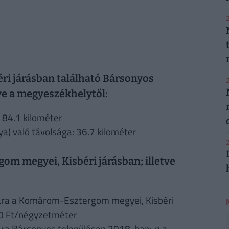
2
i járásban található Bársonyos
2
tve a megyeszékhelytől:
 84.1 kilométer
) való távolsága: 36.7 kilométer
2
m megyei, Kisbéri járásban; illetve
ára a Komárom-Esztergom megyei, Kisbéri
0 Ft/négyzetméter
ára Bársonyos településen 2018-ban:
n.a.