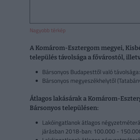
Nagyobb térkép
A Komárom-Esztergom megyei, Kisbér
település távolsága a fővárostól, ille
Bársonyos Budapesttől való távolsága:
Bársonyos megyeszékhelytől (Tatabánya
Átlagos lakásárak a Komárom-Esztergo
Bársonyos településen:
Lakóingatlanok átlagos négyzetméter
járásban 2018-ban: 100.000 - 150.00
Lakóingatlanok átlagos négyzetméter