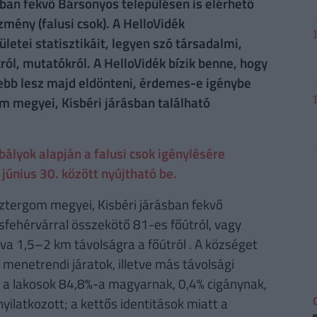
an fekvő Bársonyos településen is elérhető
zmény (falusi csok). A HelloVidék
etei statisztikáit, legyen szó társadalmi,
ról, mutatókról. A HelloVidék bízik benne, hogy
ebb lesz majd eldönteni, érdemes-e igénybe
m megyei, Kisbéri járásban található
lyok alapján a falusi csok igénylésére
június 30. között nyújtható be.
tergom megyei, Kisbéri járásban fekvő
sfehérvárral összekötő 81-es főútról, vagy
va 1,5–2 km távolságra a főútról . A községet
 menetrendi járatok, illetve más távolsági
a lakosok 84,8%-a magyarnak, 0,4% cigánynak,
latkozott; a kettős identitások miatt a