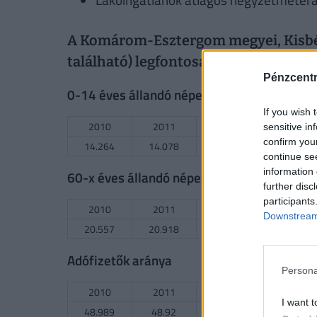
A Komárom-Esztergom megyei, Kisbéri
található) legfontosabb statisztikai m
Pénzcent
0-14 éves állandó népesség aránya
If you wish 
2010
2011
2012
2013
sensitive in
confirm you
14.264
14.078
14.082
13.934
continue se
information 
60-x éves állandó népesség aránya
further disc
participants
2010
2011
2012
2013
Downstream 
20.557
20.918
21.276
21.814
Adófizetők aránya
Persona
2010
2011
2012
2013
I want t
48.989
48.92
49.144
49.546