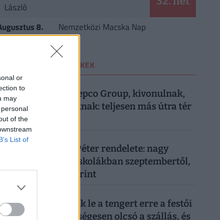
32. hét
László
Augusztus 8.
Nemzetközi Macska Nap
LEGOLVASOTTABB CIKKEK
sonal or
1
VÁSÁRLÁS
| 4 hete
ection to
Most közölte a Pepco Group, kivonulnak,
ou may
vége egy korszaknak: teljesen más útra tér
 personal
át a boltlánc
out of the
 downstream
2
OKTATÁS
| 2 hónapja
B’s List of
Itt van Magyar Péter rendelete: nagy
változás jön az iskolákban szeptembertől,
minden diákot érint
3
UTAZÁS
| 3 hónapja
Tömegek cserélik le a tengert erre a festői
vízpartra: nevetségesen olcsó a szállás, és