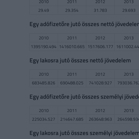
2010
2011
2012
2013
29.49
29.354
31.783
29.693
Egy adófizetőre jutó összes nettó jövedel
2010
2011
2012
2013
1395190.494
1416010.665
1517606.177
1611002.4
Egy lakosra jutó összes nettó jövedelem
2010
2011
2012
2013
683485.826
690488.025
741028.927
793036.76
Egy adófizetőre jutó összes személyi jöve
2010
2011
2012
2013
225034.527
214647.685
263648.963
264598.93
Egy lakosra jutó összes személyi jövedele