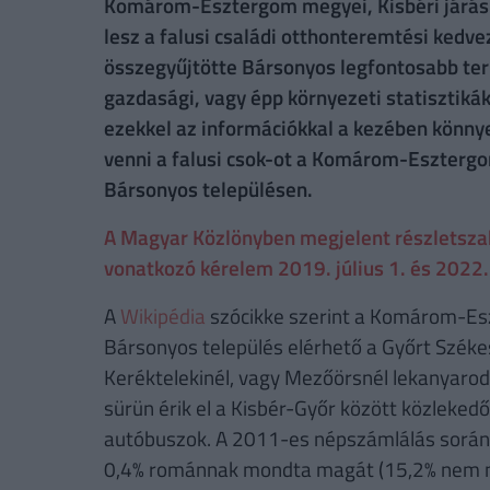
Komárom-Esztergom megyei, Kisbéri járásb
lesz a falusi családi otthonteremtési kedve
összegyűjtötte Bársonyos legfontosabb terül
gazdasági, vagy épp környezeti statisztikák
ezekkel az információkkal a kezében könny
venni a falusi csok-ot a Komárom-Esztergo
Bársonyos településen.
A Magyar Közlönyben megjelent részletszabá
vonatkozó kérelem 2019. július 1. és 2022. 
A
Wikipédia
szócikke szerint a Komárom-Esz
Bársonyos település elérhető a Győrt Széke
Keréktelekinél, vagy Mezőörsnél lekanyarod
sürün érik el a Kisbér-Győr között közlekedő
autóbuszok. A 2011-es népszámlálás során 
0,4% románnak mondta magát (15,2% nem nyi