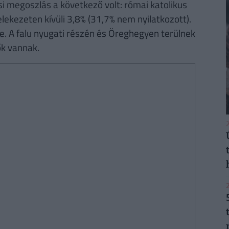
i megoszlás a következő volt: római katolikus
lekezeten kívüli 3,8% (31,7% nem nyilatkozott).
. A falu nyugati részén és Öreghegyen terülnek
ők vannak.
2
2