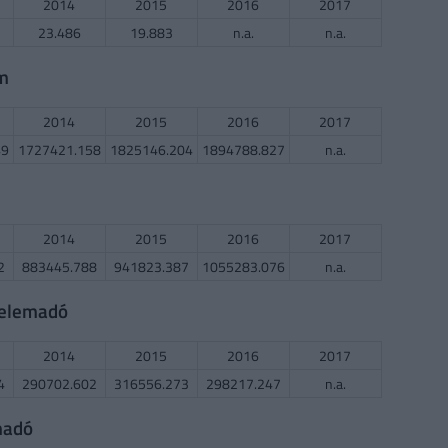
2014
2015
2016
2017
23.486
19.883
n.a.
n.a.
em
2014
2015
2016
2017
49
1727421.158
1825146.204
1894788.827
n.a.
2014
2015
2016
2017
2
883445.788
941823.387
1055283.076
n.a.
delemadó
2014
2015
2016
2017
4
290702.602
316556.273
298217.247
n.a.
madó