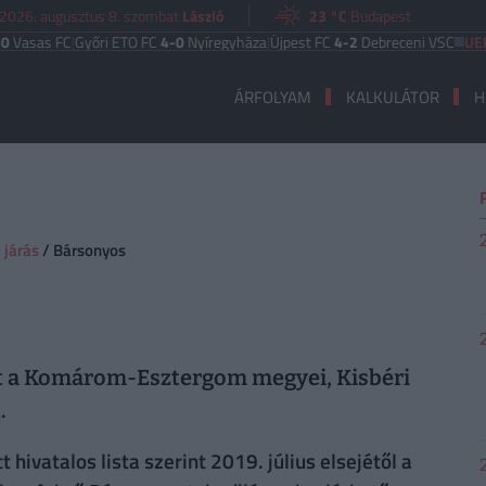
2026. augusztus 8. szombat
László
23 °C
Budapest
as FC
|
Győri ETO FC
4-0
Nyíregyháza
|
Újpest FC
4-2
Debreceni VSC
UEFA EU
ÁRFOLYAM
KALKULÁTOR
H
 járás
/ Bársonyos
it a Komárom-Esztergom megyei, Kisbéri
.
hivatalos lista szerint 2019. július elsejétől a