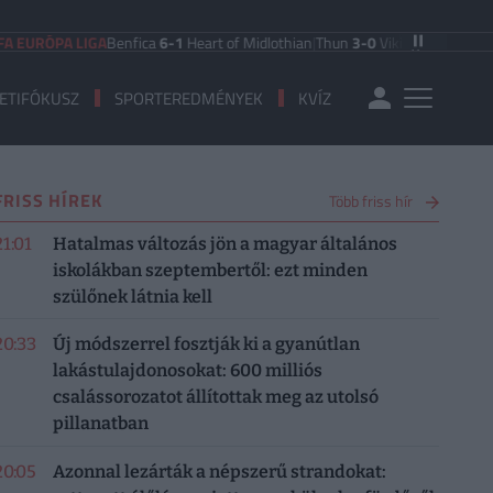
RÓPA LIGA
Benfica
6-1
Heart of Midlothian
|
Thun
3-0
Vikingur Reykjavik
|
PAOK
ETIFÓKUSZ
SPORTEREDMÉNYEK
KVÍZ
FRISS HÍREK
Több friss hír
21:01
Hatalmas változás jön a magyar általános
iskolákban szeptembertől: ezt minden
szülőnek látnia kell
20:33
Új módszerrel fosztják ki a gyanútlan
lakástulajdonosokat: 600 milliós
csalássorozatot állítottak meg az utolsó
pillanatban
20:05
Azonnal lezárták a népszerű strandokat: