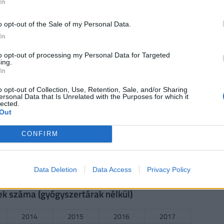
In
n
o opt-out of the Sale of my Personal Data.
In
2014
2015
2016
2017
25.079
23.62
26.673
n.a.
to opt-out of processing my Personal Data for Targeted
ing.
In
o opt-out of Collection, Use, Retention, Sale, and/or Sharing
ersonal Data that Is Unrelated with the Purposes for which it
2014
2015
2016
2017
lected.
Out
140.727
129.167
117.692
113.462
CONFIRM
2014
2015
2016
2017
Data Deletion
Data Access
Privacy Policy
1420.429
1321.867
1316.733
1310.467
ek száma (gyógyszertárak nélkül)
2014
2015
2016
2017