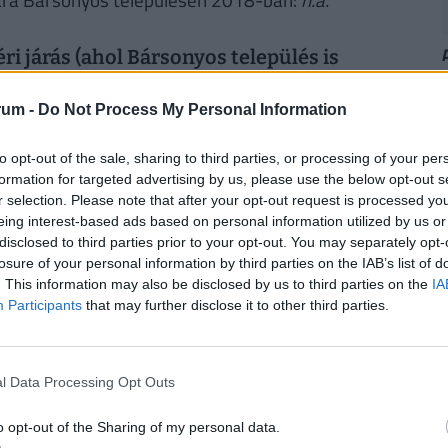
 járás (ahol Bársonyos település is
utatói:
rum -
Do Not Process My Personal Information
to opt-out of the sale, sharing to third parties, or processing of your per
2014
2015
2016
2017
formation for targeted advertising by us, please use the below opt-out s
r selection. Please note that after your opt-out request is processed y
14.09
14.242
14.161
14.274
eing interest-based ads based on personal information utilized by us or
disclosed to third parties prior to your opt-out. You may separately opt-
losure of your personal information by third parties on the IAB’s list of
. This information may also be disclosed by us to third parties on the
IA
2014
2015
2016
2017
Participants
that may further disclose it to other third parties.
22.417
22.889
23.413
23.964
l Data Processing Opt Outs
2014
2015
2016
2017
o opt-out of the Sharing of my personal data.
51.338
51.638
55.856
n.a.