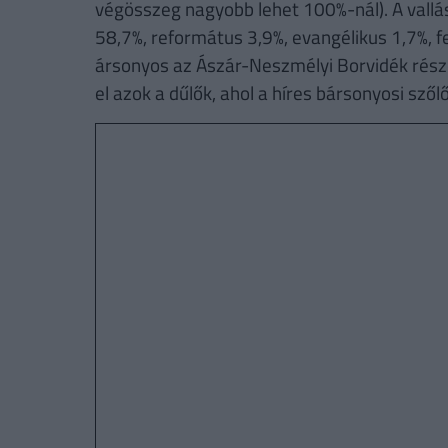
végösszeg nagyobb lehet 100%-nál). A vallás
58,7%, református 3,9%, evangélikus 1,7%, fe
ársonyos az Ászár-Neszmélyi Borvidék része
el azok a dűlők, ahol a híres bársonyosi szől