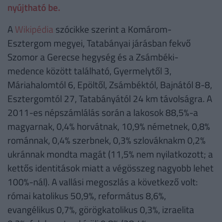
nyújtható be.
A
Wikipédia
szócikke szerint a Komárom-
Esztergom megyei, Tatabányai járásban fekvő
Szomor a Gerecse hegység és a Zsámbéki-
medence között található, Gyermelytől 3,
Máriahalomtól 6, Epöltől, Zsámbéktól, Bajnától 8-8,
Esztergomtól 27, Tatabányától 24 km távolságra. A
2011-es népszámlálás során a lakosok 88,5%-a
magyarnak, 0,4% horvátnak, 10,9% németnek, 0,8%
románnak, 0,4% szerbnek, 0,3% szlováknakm 0,2%
ukránnak mondta magát (11,5% nem nyilatkozott; a
kettős identitások miatt a végösszeg nagyobb lehet
100%-nál). A vallási megoszlás a következő volt:
római katolikus 50,9%, református 8,6%,
evangélikus 0,7%, görögkatolikus 0,3%, izraelita