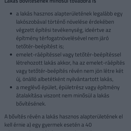
Lakás bővítésének minősül továbbra is
a lakás hasznos alapterületének legalább egy
lakószobával történő növelése érdekében
végzett építési tevékenység, ideértve az
építmény térfogatnövelésével nem járó
tetőtér-beépítést is;
emelet-ráépítéssel vagy tetőtér-beépítéssel
létrehozott lakás akkor, ha az emelet-ráépítés
vagy tetőtér-beépítés révén nem jön létre két
új, önálló albetétként nyilvántartott lakás,
a meglévő épület, épületrész vagy építmény
átalakítása viszont nem minősül a lakás
bővítésének.
A bővítés révén a lakás hasznos alapterületének el
kell érnie a) egy gyermek esetén a 40