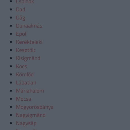
Csolnok
Dad
Dág
Dunaalmás
Epöl
Kerékteleki
Kesztölc
Kisigmánd
Kocs
Kömlőd
Lábatlan
Máriahalom
Mocsa
Mogyorósbánya
Nagyigmánd
Nagysáp