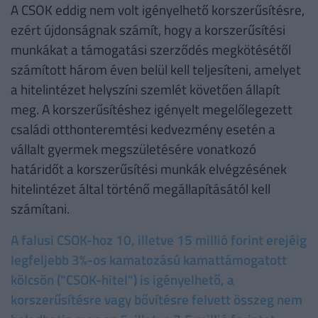
A CSOK eddig nem volt igényelhető korszerűsítésre,
ezért újdonságnak számít, hogy a korszerűsítési
munkákat a támogatási szerződés megkötésétől
számított három éven belül kell teljesíteni, amelyet
a hitelintézet helyszíni szemlét követően állapít
meg. A korszerűsítéshez igényelt megelőlegezett
családi otthonteremtési kedvezmény esetén a
vállalt gyermek megszületésére vonatkozó
határidőt a korszerűsítési munkák elvégzésének
hitelintézet által történő megállapításától kell
számítani.
A falusi CSOK-hoz 10, illetve 15 millió forint erejéig
legfeljebb 3%-os kamatozású kamattámogatott
kölcsön ("CSOK-hitel") is igényelhető, a
korszerűsítésre vagy bővítésre felvett összeg nem