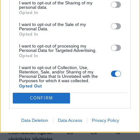
I want to opt-out of the Sharing of my
personal data.
Opted In
Családtámogatások 2019. július 1-től
(millió
forint, vastag betűvel az újdonságok)
I want to opt-out of the Sale of my
Personal Data.
Opted In
1
2
3
4 
I want to opt-out of processing my
gyermek
gyermek
gyermek
t
Personal Data for Targeted Advertising.
gy
Opted In
I want to opt-out of Collection, Use,
VISSZA NEM TÉRÍTENDŐ TÁMOGATÁS
Retention, Sale, and/or Sharing of my
Personal Data that Is Unrelated with the
Purposes for which it was collected.
CSOK új építésű
0,6
2,6
10
Opted Out
ingatlanra*, vagy
CONFIRM
CSOK használt ingatlan
0,6
1,43
2,2
2
vásárlására (nem
kistelepülés)*, vagy
Data Deletion
Data Access
Privacy Policy
CSOK használt ingatlan
0,6
2,6
10
vásárlására, bővítésére