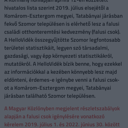
hivatalos lista szerint 2019. július elsejétől a
Komárom-Esztergom megyei, Tatabányai járásban
fekvő Szomor településen is elérhető lesz a falusi
családi otthonteremtési kedvezmény (falusi csok).
A HelloVidék összegyűjtötte Szomor legfontosabb
területei statisztikáit, legyen szó társadalmi,
gazdasági, vagy épp környezeti statisztikákról,
mutatókról. A HelloVidék bízik benne, hogy ezekkel
az információkkal a kezében könnyebb lesz majd
eldönteni, érdemes-e igénybe venni a falusi csok-
ot a Komárom-Esztergom megyei, Tatabányai
járásban található Szomor településen.
A Magyar Közlönyben megjelent részletszabályok
alapján a falusi csok igénylésére vonatkozó
kérelem 2019. július 1. és 2022. június 30. között