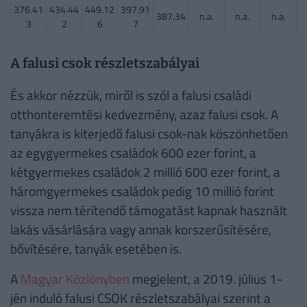
376.41
434.44
449.12
397.91
387.34
n.a.
n.a.
n.a.
3
2
6
7
A falusi csok részletszabályai
És akkor nézzük, miről is szól a falusi családi
otthonteremtési kedvezmény, azaz falusi csok. A
tanyákra is kiterjedő falusi csok-nak köszönhetően
az egygyermekes családok 600 ezer forint, a
kétgyermekes családok 2 millió 600 ezer forint, a
háromgyermekes családok pedig 10 millió forint
vissza nem térítendő támogatást kapnak használt
lakás vásárlására vagy annak korszerűsítésére,
bővítésére, tanyák esetében is.
A
Magyar Közlönyben
megjelent, a 2019. július 1-
jén induló falusi CSOK részletszabályai szerint a