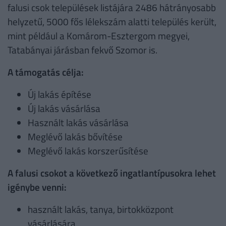
falusi csok települések listájára 2486 hátrányosabb
helyzetű, 5000 fős lélekszám alatti település került,
mint például a Komárom-Esztergom megyei,
Tatabányai járásban fekvő Szomor is.
A támogatás célja:
Új lakás építése
Új lakás vásárlása
Használt lakás vásárlása
Meglévő lakás bővítése
Meglévő lakás korszerűsítése
A falusi csokot a következő ingatlantípusokra lehet
igénybe venni:
használt lakás, tanya, birtokközpont
vásárlására