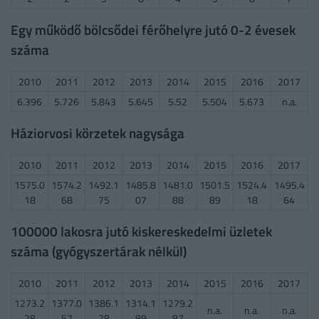
Egy működő bölcsődei férőhelyre jutó 0-2 évesek
száma
2010
2011
2012
2013
2014
2015
2016
2017
6.396
5.726
5.843
5.645
5.52
5.504
5.673
n.a.
Háziorvosi körzetek nagysága
2010
2011
2012
2013
2014
2015
2016
2017
1575.0
1574.2
1492.1
1485.8
1481.0
1501.5
1524.4
1495.4
18
68
75
07
88
89
18
64
100000 lakosra jutó kiskereskedelmi üzletek
száma (gyógyszertárak nélkül)
2010
2011
2012
2013
2014
2015
2016
2017
1273.2
1377.0
1386.1
1314.1
1279.2
n.a.
n.a.
n.a.
28
57
78
89
87