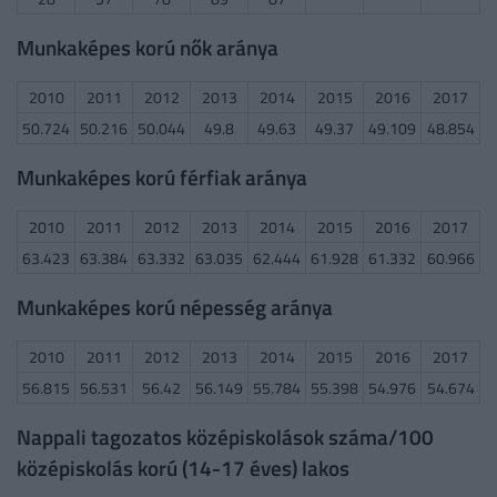
Munkaképes korú nők aránya
2010
2011
2012
2013
2014
2015
2016
2017
50.724
50.216
50.044
49.8
49.63
49.37
49.109
48.854
Munkaképes korú férfiak aránya
2010
2011
2012
2013
2014
2015
2016
2017
63.423
63.384
63.332
63.035
62.444
61.928
61.332
60.966
Munkaképes korú népesség aránya
2010
2011
2012
2013
2014
2015
2016
2017
56.815
56.531
56.42
56.149
55.784
55.398
54.976
54.674
Nappali tagozatos középiskolások száma/100
középiskolás korú (14-17 éves) lakos