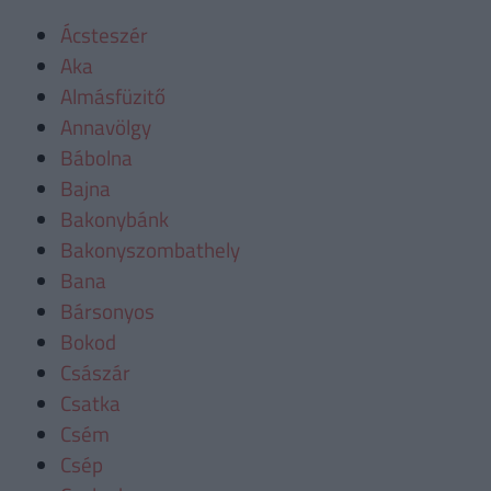
Ácsteszér
Aka
Almásfüzitő
Annavölgy
Bábolna
Bajna
Bakonybánk
Bakonyszombathely
Bana
Bársonyos
Bokod
Császár
Csatka
Csém
Csép