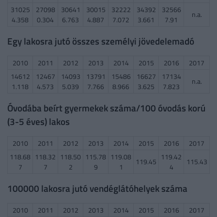
31025
27098
30641
30015
32222
34392
32566
n.a.
4.358
0.304
6.763
4.887
7.072
3.661
7.91
Egy lakosra jutó összes személyi jövedelemadó
2010
2011
2012
2013
2014
2015
2016
2017
14612
12467
14093
13791
15486
16627
17134
n.a.
1.118
4.573
5.039
7.766
8.966
3.625
7.823
Óvodába beírt gyermekek száma/100 óvodás korú
(3-5 éves) lakos
2010
2011
2012
2013
2014
2015
2016
2017
118.68
118.32
118.50
115.78
119.08
119.42
119.45
115.43
7
7
2
9
1
4
100000 lakosra jutó vendéglátóhelyek száma
2010
2011
2012
2013
2014
2015
2016
2017