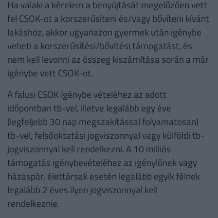
Ha valaki a kérelem a benyújtását megelőzően vett
fel CSOK-ot a korszerűsíteni és/vagy bővíteni kívánt
lakáshoz, akkor ugyanazon gyermek után igénybe
veheti a korszerűsítési/bővítési támogatást, és
nem kell levonni az összeg kiszámítása során a már
igénybe vett CSOK-ot.
A falusi CSOK igénybe vételéhez az adott
időpontban tb-vel, illetve legalább egy éve
(legfeljebb 30 nap megszakítással folyamatosan)
tb-vel, felsőoktatási jogviszonnyal vagy külföldi tb-
jogviszonnyal kell rendelkezni. A 10 milliós
támogatás igénybevételéhez az igénylőnek vagy
házaspár, élettársak esetén legalább egyik félnek
legalább 2 éves ilyen jogviszonnyal kell
rendelkeznie.