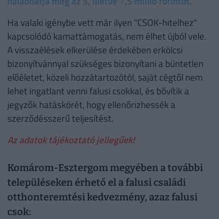
haladhatja meg az 5, illetve 7,5 millió forintot.
Ha valaki igénybe vett már ilyen "CSOK-hitelhez"
kapcsolódó kamattámogatás, nem élhet újból vele.
A visszaélések elkerülése érdekében erkölcsi
bizonyítvánnyal szükséges bizonyítani a büntetlen
előéletet, közeli hozzátartozótól, saját cégtől nem
lehet ingatlant venni falusi csokkal, és bővítik a
jegyzők hatáskörét, hogy ellenőrizhessék a
szerződésszerű teljesítést.
Az adatok tájékoztató jellegűek!
Komárom-Esztergom megyében a további
településeken érhető el a falusi családi
otthonteremtési kedvezmény, azaz falusi
csok: