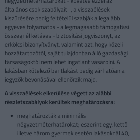
négyzetméterhatárokat - követve ezzel az
általános csok szabályait -, a visszaélések
kiszűrésére pedig feltételül szabják a legalább
egyéves folyamatos - a legmagasabb támogatási
összegnél kétéves - biztosítási jogviszonyt, az
erkölcsi bizonyítványt, valamint azt, hogy közeli
hozzátartozótól, saját tulajdonban álló gazdasági
társaságoktól nem lehet ingatlant vásárolni. A
lakásban kötelező bentlakást pedig várhatóan a
jegyzők bevonásával ellenőrzik majd.
A visszaélések elkerülése végett az alábbi
részletszabályok kerültek meghatározásra:
meghatározták a minimális
négyzetméterhatárokat; eszerint egy, kettő
illetve három gyermek esetén lakásoknál 40,