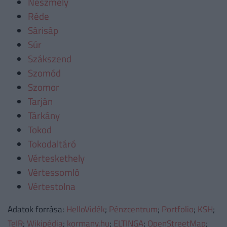
Neszmély
Réde
Sárisáp
Súr
Szákszend
Szomód
Szomor
Tarján
Tárkány
Tokod
Tokodaltáró
Vérteskethely
Vértessomló
Vértestolna
Adatok forrása:
HelloVidék
;
Pénzcentrum
;
Portfolio
;
KSH
;
TeIR
;
Wikipédia
;
kormany.hu
;
ELTINGA
;
OpenStreetMap
;