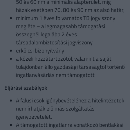
50 és 60 nm a minimális alapterület, míg
házak esetében 70, 80 és 90 nm az alsó határ,
minimum 1 éves folyamatos TB jogviszony
megléte – a legmagasabb támogatási
összegnél legalább 2 éves
társadalombiztosítási jogviszony
erkölcsi bizonyítvány
a közeli hozzátartozótól, valamint a saját
tulajdonban álló gazdasági társaságtól történő
ingatlanvásárlás nem támogatott
Eljárási szabályok
A falusi csok igénybevételéhez a hitelintézetek
nem írhatják elő más szolgáltatás
igénybevételét.
A támogatott ingatlanra vonatkozó bentlakási