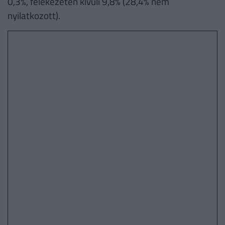
0,3%, felekezeten kívüli 9,8% (28,4% nem
nyilatkozott).