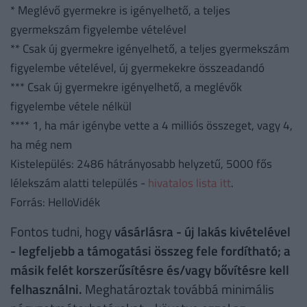
* Meglévő gyermekre is igényelhető, a teljes
gyermekszám figyelembe vételével
** Csak új gyermekre igényelhető, a teljes gyermekszám
figyelembe vételével, új gyermekekre összeadandó
*** Csak új gyermekre igényelhető, a meglévők
figyelembe vétele nélkül
**** 1, ha már igénybe vette a 4 milliós összeget, vagy 4,
ha még nem
Kistelepülés: 2486 hátrányosabb helyzetű, 5000 fős
lélekszám alatti település -
hivatalos lista itt
.
Forrás: HelloVidék
Fontos tudni, hogy
vásárlásra - új lakás kivételével
- legfeljebb a támogatási összeg fele fordítható; a
másik felét korszerűsítésre és/vagy bővítésre kell
felhasználni.
Meghatároztak továbbá minimális