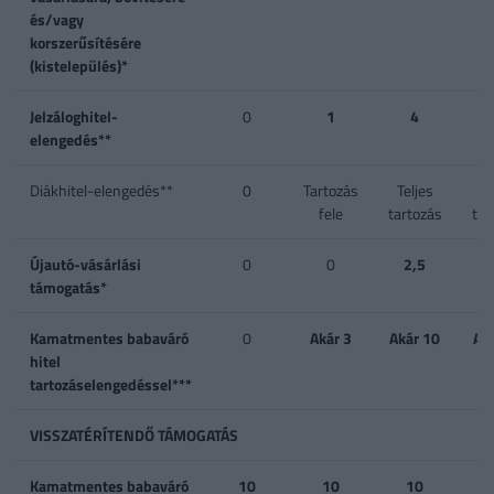
és/vagy
korszerűsítésére
(kistelepülés)*
Jelzáloghitel-
0
1
4
1 
elengedés**
4
Diákhitel-elengedés**
0
Tartozás
Teljes
Te
fele
tartozás
tar
Újautó-vásárlási
0
0
2,5
támogatás*
Kamatmentes babaváró
0
Akár 3
Akár 10
Ak
hitel
tartozáselengedéssel***
VISSZATÉRÍTENDŐ TÁMOGATÁS
Kamatmentes babaváró
10
10
10