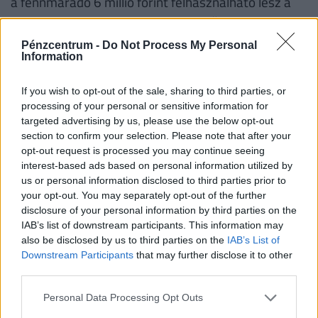
a fennmaradó 6 millió forint felhasználható lesz a
rendeletben meghatározásra kerülő felújítási és
korszerűsítési munkálatok elvégzésére.
Pénzcentrum -
Do Not Process My Personal
Information
Amennyiben a támogatott személyek kizárólag
korszerűsítésre szeretnék felhasználni a
If you wish to opt-out of the sale, sharing to third parties, or
kedvezményt, úgy fenti támogatási összegek fele
processing of your personal or sensitive information for
lesz elérhető.
targeted advertising by us, please use the below opt-out
section to confirm your selection. Please note that after your
Fontos!
A támogatás abban az esetben is
opt-out request is processed you may continue seeing
interest-based ads based on personal information utilized by
igényelhető korszerűsítésre és/vagy bővítésre, ha
us or personal information disclosed to third parties prior to
korábban az adott lakásra már vettek igénybe
your opt-out. You may separately opt-out of the further
CSOK-ot. Ha valaki a korszerűsítési és/vagy bővítési
disclosure of your personal information by third parties on the
IAB’s list of downstream participants. This information may
munkálatokat nem teljesíti, a folyósított családi
also be disclosed by us to third parties on the
IAB’s List of
otthonteremtési kedvezményt - ideértve annak a
Downstream Participants
that may further disclose it to other
lakás vásárlására számított összegét is − a
third parties.
folyósítás napjától számított, Ptk. szerinti
Personal Data Processing Opt Outs
késedelmi kamattal növelten köteles visszafizetni.