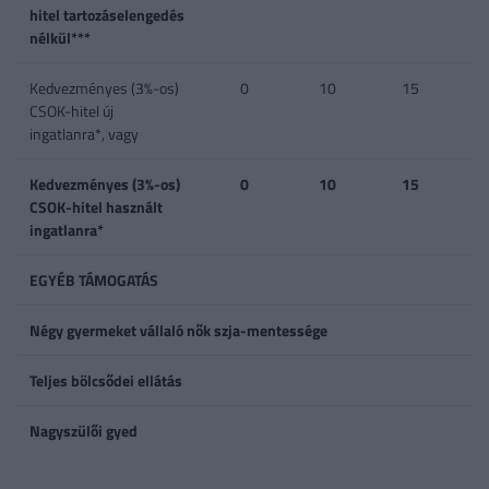
hitel tartozáselengedés
nélkül***
Kedvezményes (3%-os)
0
10
15
CSOK-hitel új
ingatlanra*, vagy
Kedvezményes (3%-os)
0
10
15
CSOK-hitel használt
ingatlanra*
EGYÉB TÁMOGATÁS
Négy gyermeket vállaló nők szja-mentessége
Teljes bölcsődei ellátás
Nagyszülői gyed