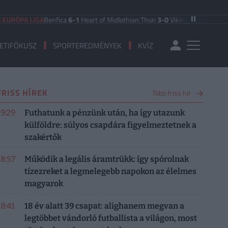
PA LIGA
Benfica
6-1
Heart of Midlothian
|
Thun
3-0
Vikingur Reykjavik
|
PAOK 
ETIFÓKUSZ
SPORTEREDMÉNYEK
KVÍZ
FRISS HÍREK
Több friss hír
19:29
Futhatunk a pénzünk után, ha így utazunk
külföldre: súlyos csapdára figyelmeztetnek a
szakértők
18:57
Működik a legális áramtrükk: így spórolnak
tízezreket a legmelegebb napokon az élelmes
magyarok
18:41
18 év alatt 39 csapat: alighanem megvan a
legtöbbet vándorló futballista a világon, most