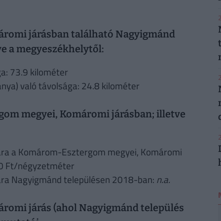
2
romi járásban található Nagyigmánd
tve a megyeszékhelytől:
a: 73.9 kilométer
2
ya) való távolsága: 24.8 kilométer
gom megyei, Komáromi járásban; illetve
2
rára a Komárom-Esztergom megyei, Komáromi
0 Ft/négyzetméter
ára Nagyigmánd településen 2018-ban:
n.a.
omi járás (ahol Nagyigmánd település