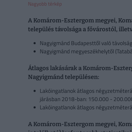
Nagyobb térkép
A Komárom-Esztergom megyei, Komá
település távolsága a fővárostól, ille
Nagyigmánd Budapesttől való távolság
Nagyigmánd megyeszékhelytől (Tatabán
Átlagos lakásárak a Komárom-Eszter
Nagyigmánd településen:
Lakóingatlanok átlagos négyzetméte
járásban 2018-ban: 150.000 - 200.00
Lakóingatlanok átlagos négyzetméter
A Komárom-Esztergom megyei, Komár