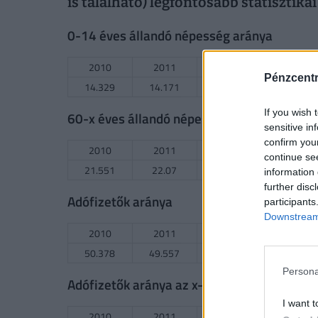
is található) legfontosabb statisztika
0-14 éves állandó népesség aránya
2010
2011
2012
2013
Pénzcent
14.329
14.171
14.163
13.912
If you wish 
60-x éves állandó népesség aránya
sensitive in
confirm you
2010
2011
2012
2013
continue se
21.551
22.07
22.58
23.224
information 
further disc
Adófizetők aránya
participants
Downstream 
2010
2011
2012
2013
50.378
49.557
49.418
49.617
Persona
Adófizetők aránya az x-1 millió FT-os sávo
I want t
2010
2011
2012
2013