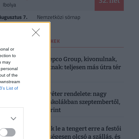
32. hét
Ibolya
Augusztus 7.
Nemzetközi sörnap
LEGOLVASOTTABB CIKKEK
sonal or
1
VÁSÁRLÁS
| 4 hete
ection to
Most közölte a Pepco Group, kivonulnak,
ou may
vége egy korszaknak: teljesen más útra tér
 personal
át a boltlánc
out of the
 downstream
2
OKTATÁS
| 2 hónapja
B’s List of
Itt van Magyar Péter rendelete: nagy
változás jön az iskolákban szeptembertől,
minden diákot érint
3
UTAZÁS
| 3 hónapja
Tömegek cserélik le a tengert erre a festői
vízpartra: nevetségesen olcsó a szállás, és