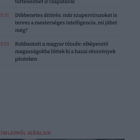
történelmet ír csapatával
18:31
Döbbenetes áttörés: már szupervírusokat is
tervez a mesterséges intelligencia, mi jöhet
még?
18:19
Robbantott a magyar tőzsde: elképesztő
magasságokba lőttek ki a hazai részvények
pénteken
CÍMLAPRÓL AJÁNLJUK