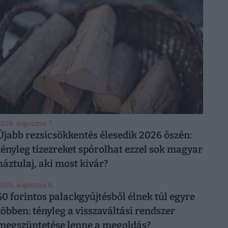
026. augusztus 7.
Újabb rezsicsökkentés élesedik 2026 őszén:
tényleg tízezreket spórolhat ezzel sok magyar
háztulaj, aki most kivár?
026. augusztus 6.
50 forintos palackgyűjtésből élnek túl egyre
többen: tényleg a visszaváltási rendszer
megszüntetése lenne a megoldás?