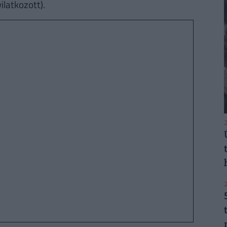
ilatkozott).
2
2