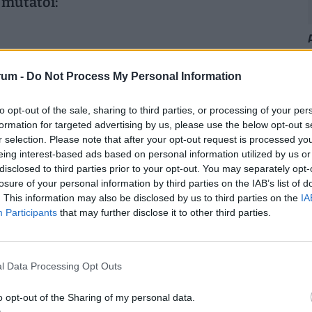
i mutatói:
2014
2015
2016
2017
rum -
Do Not Process My Personal Information
13.781
13.763
13.78
13.785
to opt-out of the sale, sharing to third parties, or processing of your per
formation for targeted advertising by us, please use the below opt-out s
r selection. Please note that after your opt-out request is processed y
2014
2015
2016
2017
eing interest-based ads based on personal information utilized by us or
24.123
24.75
25.263
25.405
disclosed to third parties prior to your opt-out. You may separately opt-
losure of your personal information by third parties on the IAB’s list of
. This information may also be disclosed by us to third parties on the
IA
Participants
that may further disclose it to other third parties.
2014
2015
2016
2017
51.414
51.49
54.98
n.a.
l Data Processing Opt Outs
n
o opt-out of the Sharing of my personal data.
2014
2015
2016
2017