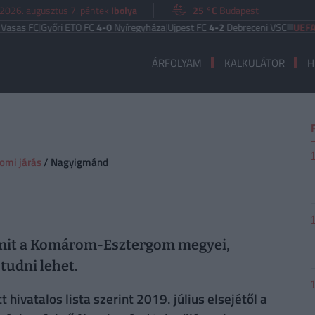
2026. augusztus 7. péntek
Ibolya
25 °C
Budapest
 FC
|
Győri ETO FC
4-0
Nyíregyháza
|
Újpest FC
4-2
Debreceni VSC
UEFA EURÓ
ÁRFOLYAM
KALKULÁTOR
H
mi járás
/ Nagyigmánd
amit a Komárom-Esztergom megyei,
tudni lehet.
hivatalos lista szerint 2019. július elsejétől a