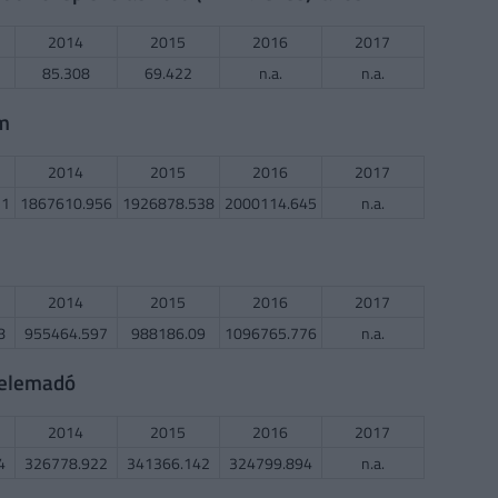
2014
2015
2016
2017
85.308
69.422
n.a.
n.a.
em
2014
2015
2016
2017
31
1867610.956
1926878.538
2000114.645
n.a.
2014
2015
2016
2017
8
955464.597
988186.09
1096765.776
n.a.
delemadó
2014
2015
2016
2017
4
326778.922
341366.142
324799.894
n.a.