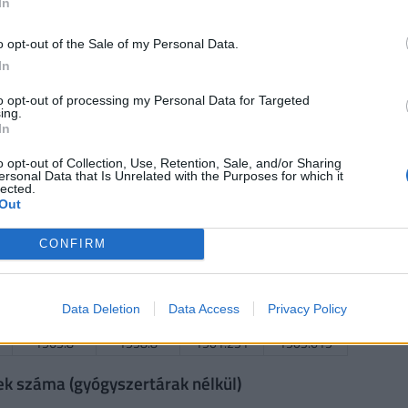
In
27.003
25.087
27.005
n.a.
o opt-out of the Sale of my Personal Data.
In
to opt-out of processing my Personal Data for Targeted
2014
2015
2016
2017
ing.
222.538
224.231
219.308
220.231
In
o opt-out of Collection, Use, Retention, Sale, and/or Sharing
 évesek száma
ersonal Data that Is Unrelated with the Purposes for which it
lected.
Out
2014
2015
2016
2017
5.284
4.94
5.229
n.a.
CONFIRM
Data Deletion
Data Access
Privacy Policy
2014
2015
2016
2017
1563.8
1558.8
1501.231
1503.615
ek száma (gyógyszertárak nélkül)