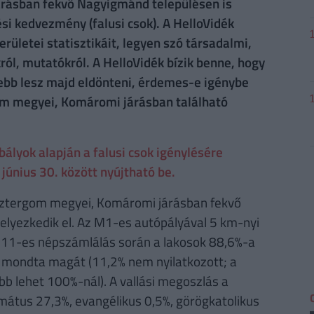
ásban fekvő Nagyigmánd településen is
ési kedvezmény (falusi csok). A HelloVidék
ületei statisztikáit, legyen szó társadalmi,
ról, mutatókról. A HelloVidék bízik benne, hogy
ebb lesz majd eldönteni, érdemes-e igénybe
om megyei, Komáromi járásban található
lyok alapján a falusi csok igénylésére
június 30. között nyújtható be.
ztergom megyei, Komáromi járásban fekvő
elyezkedik el. Az M1-es autópályával 5 km-nyi
2011-es népszámlálás során a lakosok 88,6%-a
 mondta magát (11,2% nem nyilatkozott; a
b lehet 100%-nál). A vallási megoszlás a
rmátus 27,3%, evangélikus 0,5%, görögkatolikus