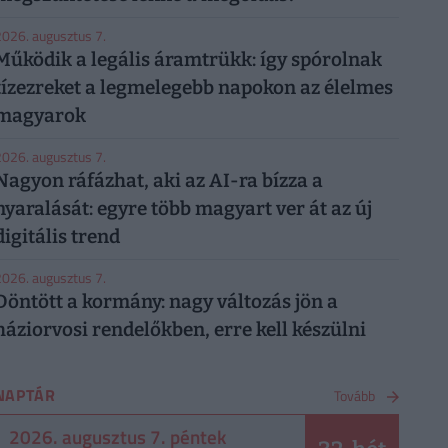
026. augusztus 7.
Működik a legális áramtrükk: így spórolnak
tízezreket a legmelegebb napokon az élelmes
magyarok
026. augusztus 7.
Nagyon ráfázhat, aki az AI-ra bízza a
nyaralását: egyre több magyart ver át az új
digitális trend
026. augusztus 7.
Döntött a kormány: nagy változás jön a
háziorvosi rendelőkben, erre kell készülni
NAPTÁR
Tovább
2026. augusztus 7. péntek