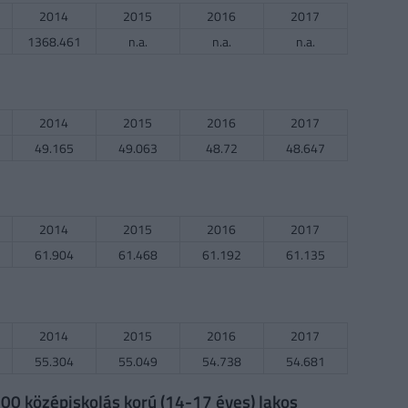
2014
2015
2016
2017
1368.461
n.a.
n.a.
n.a.
2014
2015
2016
2017
49.165
49.063
48.72
48.647
2014
2015
2016
2017
61.904
61.468
61.192
61.135
2014
2015
2016
2017
55.304
55.049
54.738
54.681
0 középiskolás korú (14-17 éves) lakos