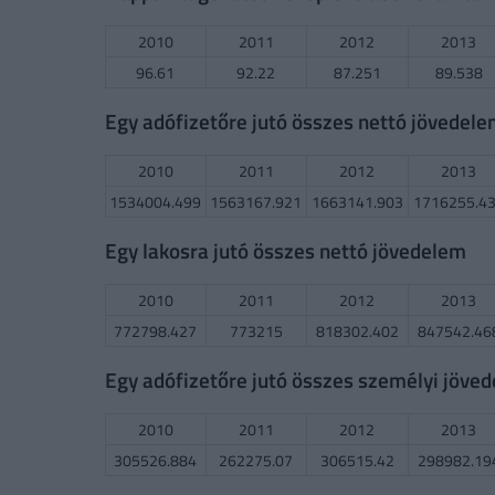
2010
2011
2012
2013
96.61
92.22
87.251
89.538
Egy adófizetőre jutó összes nettó jövedel
2010
2011
2012
2013
1534004.499
1563167.921
1663141.903
1716255.4
Egy lakosra jutó összes nettó jövedelem
2010
2011
2012
2013
772798.427
773215
818302.402
847542.46
Egy adófizetőre jutó összes személyi jöve
2010
2011
2012
2013
305526.884
262275.07
306515.42
298982.19