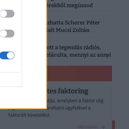
a vacsorát is fillérekből megúszod
4
SZÓRAKOZÁS
| 3 hónapja
Kiderült, mi okozhatta Scherer Péter
halálát: megszólalt Mucsi Zoltán
5
SZÓRAKOZÁS
| 1 hónapja
Nyugdíjáról vallott a legendás rádiós,
Bochkor Gábor: elárulta, mennyi az annyi
PÉNZÜGYI KISOKOS
Visszkeresetes faktoring
Faktoring szolgáltatás, amelyben a faktor cég
jogosult visszavásároltatni ügyfelével a
faktorált követelést.
Több kisokos