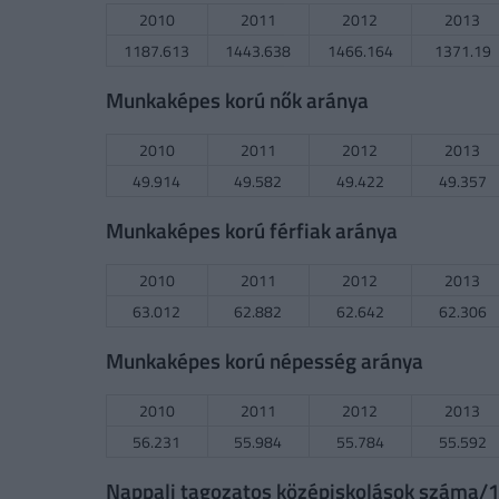
2010
2011
2012
2013
1187.613
1443.638
1466.164
1371.19
Munkaképes korú nők aránya
2010
2011
2012
2013
49.914
49.582
49.422
49.357
Munkaképes korú férfiak aránya
2010
2011
2012
2013
63.012
62.882
62.642
62.306
Munkaképes korú népesség aránya
2010
2011
2012
2013
56.231
55.984
55.784
55.592
Nappali tagozatos középiskolások száma/10