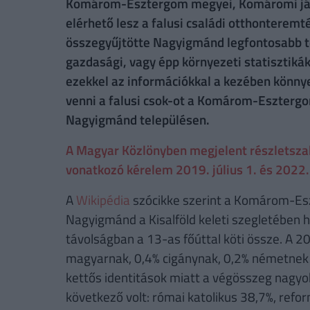
Komárom-Esztergom megyei, Komáromi jár
elérhető lesz a falusi családi otthonteremt
összegyűjtötte Nagyigmánd legfontosabb ter
gazdasági, vagy épp környezeti statisztikák
ezekkel az információkkal a kezében könny
venni a falusi csok-ot a Komárom-Eszterg
Nagyigmánd településen.
A Magyar Közlönyben megjelent részletszabá
vonatkozó kérelem 2019. július 1. és 2022. 
A
Wikipédia
szócikke szerint a Komárom-Es
Nagyigmánd a Kisalföld keleti szegletében h
távolságban a 13-as főúttal köti össze. A 
magyarnak, 0,4% cigánynak, 0,2% németnek
kettős identitások miatt a végösszeg nagyob
következő volt: római katolikus 38,7%, refo