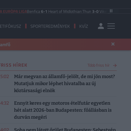
ÓPA LIGA
Benfica
6-1
Heart of Midlothian
|
Thun
3-0
Vikingur Reykjavik
|
PAOK
ETIFÓKUSZ
SPORTEREDMÉNYEK
KVÍZ
×
llamfő
FRISS HÍREK
Több friss hír
15:02
Már megvan az államfő-jelölt, de mi jön most?
Mutatjuk mikor léphet hivatalba az új
köztársasági elnök
14:32
Ennyit keres egy motoros ételfutár egyetlen
hét alatt 2026-ban Budapesten: főállásban is
durván megéri
14:02
Soha nem látott őrület Budapesten: Sebestyén