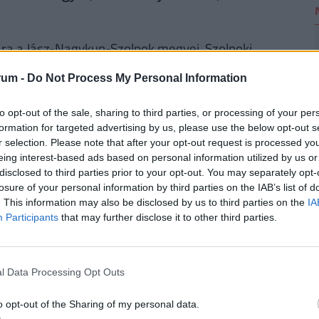
ra a Jász-Nagykun-Szolnok megyei, Szolnoki
0 Ft/négyzetméter
rum -
Do Not Process My Personal Information
ra Rákócziújfalu településen 2018-ban:
n.a.
to opt-out of the sale, sharing to third parties, or processing of your per
oki járás (ahol Rákócziújfalu település
formation for targeted advertising by us, please use the below opt-out s
r selection. Please note that after your opt-out request is processed y
i mutatói:
eing interest-based ads based on personal information utilized by us or
disclosed to third parties prior to your opt-out. You may separately opt-
losure of your personal information by third parties on the IAB’s list of
. This information may also be disclosed by us to third parties on the
IA
2014
2015
2016
2017
Participants
that may further disclose it to other third parties.
13.375
13.397
13.399
13.394
l Data Processing Opt Outs
2014
2015
2016
2017
o opt-out of the Sharing of my personal data.
25.348
26.072
26.698
27.083