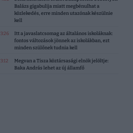
Balázs gigabulija miatt megbénulhat a
közlekedés, erre minden utazónak készülnie
kell
13:26
Itt a javaslatcsomag az általános iskoláknak:
fontos változások jönnek az iskolákban, ezt
minden szülőnek tudnia kell
13:12
Megvan a Tisza köztársasági elnök jelöltje:
Baka András lehet az új államfő