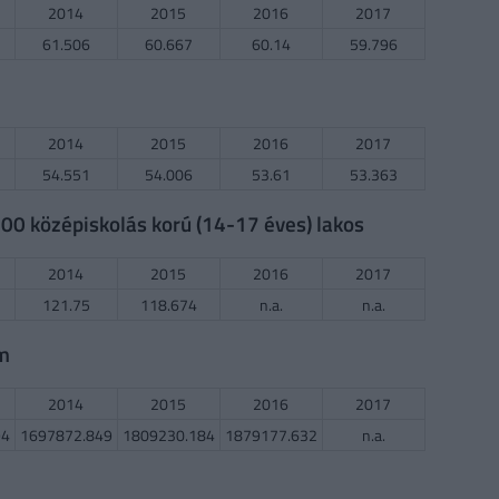
2014
2015
2016
2017
61.506
60.667
60.14
59.796
2014
2015
2016
2017
54.551
54.006
53.61
53.363
0 középiskolás korú (14-17 éves) lakos
2014
2015
2016
2017
121.75
118.674
n.a.
n.a.
em
2014
2015
2016
2017
94
1697872.849
1809230.184
1879177.632
n.a.