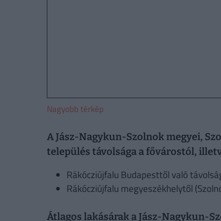
Nagyobb térkép
A Jász-Nagykun-Szolnok megyei, Szol
település távolsága a fővárostól, ille
Rákócziújfalu Budapesttől való távolsá
Rákócziújfalu megyeszékhelytől (Szolno
Átlagos lakásárak a Jász-Nagykun-Szo