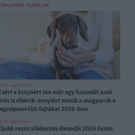
CÍMLAPRÓL AJÁNLJUK
026. augusztus 8.
Ezért a kutyáért ma már egy használt autó
árát is elkérik: ennyiért veszik a magyarok a
legnépszerűbb fajtákat 2026-ban
026. augusztus 7.
Újabb rezsicsökkentés élesedik 2026 őszén: