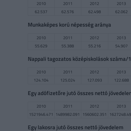
2010
2011
2012
2013
62.537
62.576
62.498
62.062
Munkaképes korú népesség aránya
2010
2011
2012
2013
55.629
55.388
55.216
54.907
Nappali tagozatos középiskolások száma/10
2010
2011
2012
2013
124.104
125.024
127.093
122.688
Egy adófizetőre jutó összes nettó jövedel
2010
2011
2012
2013
1521946.471
1489982.091
1560602.351
1627248.4
Egy lakosra jutó összes nettó jövedelem