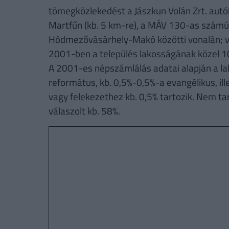
tömegközlekedést a Jászkun Volán Zrt. autó
Martfűn (kb. 5 km-re), a MÁV 130-as szám
Hódmezővásárhely-Makó közötti vonalán; vag
2001-ben a település lakosságának közel 
A 2001-es népszámlálás adatai alapján a lak
református, kb. 0,5%-0,5%-a evangélikus, il
vagy felekezethez kb. 0,5% tartozik. Nem ta
válaszolt kb. 58%.