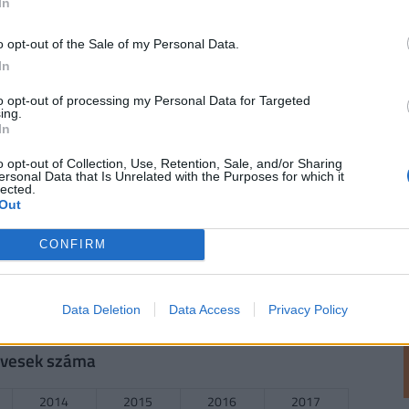
In
o opt-out of the Sale of my Personal Data.
In
2014
2015
2016
2017
to opt-out of processing my Personal Data for Targeted
48.86
48.811
52.095
n.a.
ing.
In
n
o opt-out of Collection, Use, Retention, Sale, and/or Sharing
ersonal Data that Is Unrelated with the Purposes for which it
2014
2015
2016
2017
lected.
Out
31.765
29.903
31.993
n.a.
CONFIRM
2014
2015
2016
2017
Data Deletion
Data Access
Privacy Policy
296.133
295.867
287.833
282.233
 évesek száma
2014
2015
2016
2017