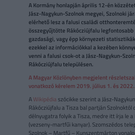
A Kormány honlapján április 12-én közzétett 
Jász-Nagykun-Szolnok megyei, Szolnoki járá
elérhető lesz a falusi családi otthonteremt
összegyűjtötte Rákócziújfalu legfontosabb t
gazdasági, vagy épp környezeti statisztikák
ezekkel az információkkal a kezében könny
venni a falusi csok-ot a Jász-Nagykun-Szol
Rákócziújfalu településen.
A Magyar Közlönyben megjelent részletszabá
vonatkozó kérelem 2019. július 1. és 2022. 
A
Wikipédia
szócikke szerint a Jász-Nagykun
Rákócziújfalu a Tisza bal partján Szolnoktól
délnyugatra folyik a Tisza, medre itt írja l
(vezseny-martfűi kanyar). Szomszédos telep
Szolnok – Martfű – Kunszentmárton vonalon 