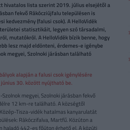
hivatalos lista szerint 2019. július elsejétől a
sban fekvő Rákócziújfalu településen is
ési kedvezmény (falusi csok). A HelloVidék
erületei statisztikáit, legyen szó társadalmi,
ról, mutatókról. A HelloVidék bízik benne, hogy
ebb lesz majd eldönteni, érdemes-e igénybe
nok megyei, Szolnoki járásban található
lyok alapján a falusi csok igénylésére
június 30. között nyújtható be.
-Szolnok megyei, Szolnoki járásban fekvő
 délre 12 km-re található. A községtől
e a Közép-Tisza-vidék hatalmas kanyarulatát
ülések: Rákóczifalva, Martfű. Közúton a
haladó 442-es főúton érhető el. A közúti