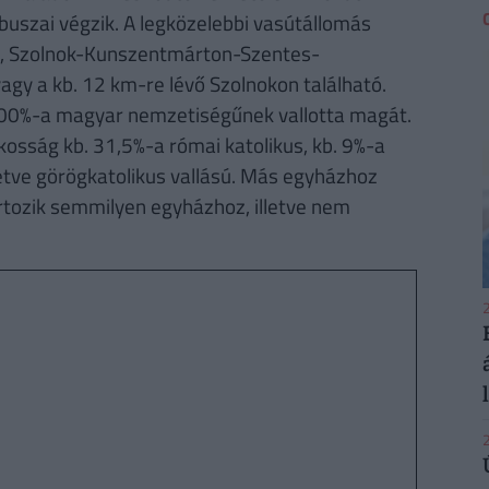
buszai végzik. A legközelebbi vasútállomás
ú, Szolnok-Kunszentmárton-Szentes-
y a kb. 12 km-re lévő Szolnokon található.
100%-a magyar nemzetiségűnek vallotta magát.
osság kb. 31,5%-a római katolikus, kb. 9%-a
letve görögkatolikus vallású. Más egyházhoz
rtozik semmilyen egyházhoz, illetve nem
2
2