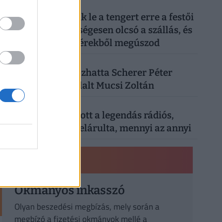
3
UTAZÁS
| 3 hónapja
Tömegek cserélik le a tengert erre a festői
vízpartra: nevetségesen olcsó a szállás, és
a vacsorát is fillérekből megúszod
4
SZÓRAKOZÁS
| 3 hónapja
Kiderült, mi okozhatta Scherer Péter
halálát: megszólalt Mucsi Zoltán
5
SZÓRAKOZÁS
| 1 hónapja
Nyugdíjáról vallott a legendás rádiós,
Bochkor Gábor: elárulta, mennyi az annyi
PÉNZÜGYI KISOKOS
Okmányos inkasszó
Olyan beszedési megbízás, mely során a
megbízó a fizetési okmányok mellé a