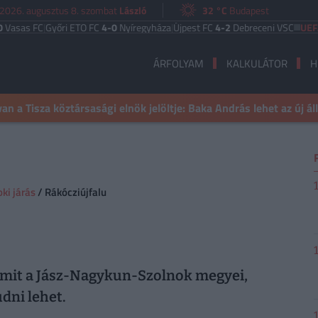
2026. augusztus 8. szombat
László
32 °C
Budapest
s FC
|
Győri ETO FC
4-0
Nyíregyháza
|
Újpest FC
4-2
Debreceni VSC
UEFA EUR
ÁRFOLYAM
KALKULÁTOR
H
n a Tisza köztársasági elnök jelöltje: Baka András lehet az új á
ki járás
/ Rákócziújfalu
 amit a Jász-Nagykun-Szolnok megyei,
dni lehet.