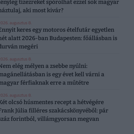
tényleg tízezreket spórolhat ezzel sok magyar
háztulaj, aki most kivár?
026. augusztus 8.
Ennyit keres egy motoros ételfutár egyetlen
hét alatt 2026-ban Budapesten: főállásban is
durván megéri
026. augusztus 8.
Nem elég mélyen a zsebbe nyúlni:
magánellátásban is egy évet kell várni a
magyar férfiaknak erre a műtétre
026. augusztus 8.
Két olcsó húsmentes recept a hétvégére
Frank Júlia filléres szakácskönyvéből: pár
száz forintból, villámgyorsan megvan