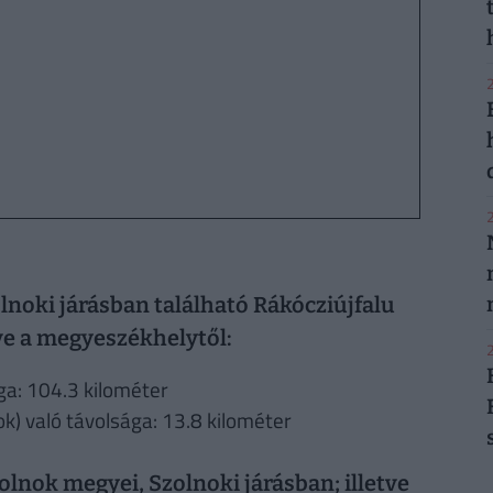
2
2
noki járásban található Rákócziújfalu
tve a megyeszékhelytől:
2
ga: 104.3 kilométer
k) való távolsága: 13.8 kilométer
lnok megyei, Szolnoki járásban; illetve