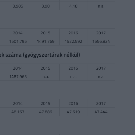
3.905
3.98
4.18
n.a.
2014
2015
2016
2017
1501.795
1491.769
1522.592
1556.824
ek száma (gyógyszertárak nélkül)
2014
2015
2016
2017
1487.963
n.a.
n.a.
n.a.
2014
2015
2016
2017
48.167
47.886
47.619
47.444