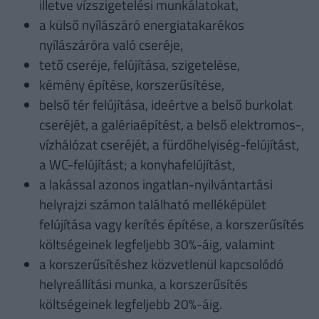
illetve vízszigetelési munkálatokat,
a külső nyílászáró energiatakarékos
nyílászáróra való cseréje,
tető cseréje, felújítása, szigetelése,
kémény építése, korszerűsítése,
belső tér felújítása, ideértve a belső burkolat
cseréjét, a galériaépítést, a belső elektromos-,
vízhálózat cseréjét, a fürdőhelyiség-felújítást,
a WC-felújítást; a konyhafelújítást,
a lakással azonos ingatlan-nyilvántartási
helyrajzi számon található melléképület
felújítása vagy kerítés építése, a korszerűsítés
költségeinek legfeljebb 30%-áig, valamint
a korszerűsítéshez közvetlenül kapcsolódó
helyreállítási munka, a korszerűsítés
költségeinek legfeljebb 20%-áig.