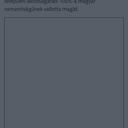
település lakosságának 100%-a magyar
nemzetiségűnek vallotta magát.