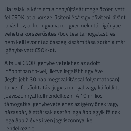
Ha valaki a kérelem a benyújtását megelőzően vett
fel CSOK-ot a korszerűsíteni és/vagy bővíteni kívánt
lakáshoz, akkor ugyanazon gyermek után igénybe
veheti a korszerűsítési/bővítési támogatást, és
nem kell levonni az összeg kiszámítása során a már
igénybe vett CSOK-ot.
A falusi CSOK igénybe vételéhez az adott
időpontban tb-vel, illetve legalább egy éve
(legfeljebb 30 nap megszakítással folyamatosan)
tb-vel, felsőoktatási jogviszonnyal vagy külföldi tb-
jogviszonnyal kell rendelkezni. A 10 milliós
támogatás igénybevételéhez az igénylőnek vagy
házaspár, élettársak esetén legalább egyik félnek
legalább 2 éves ilyen jogviszonnyal kell
rendelkeznie.