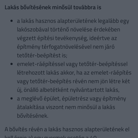
Lakás bővítésének minősül továbbra is
a lakás hasznos alapterületének legalább egy
lakószobával történő növelése érdekében
végzett építési tevékenység, ideértve az
építmény térfogatnövelésével nem járó
tetőtér-beépítést is;
emelet-ráépítéssel vagy tetőtér-beépítéssel
létrehozott lakás akkor, ha az emelet-ráépítés
vagy tetőtér-beépítés révén nem jön létre két
új, önálló albetétként nyilvántartott lakás,
a meglévő épület, épületrész vagy építmény
átalakítása viszont nem minősül a lakás
bővítésének.
A bővítés révén a lakás hasznos alapterületének el
kell érnie a) egy gyermek esetén a 40