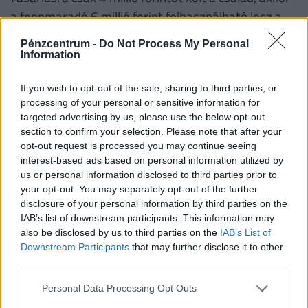
a fennmaradó 6 millió forint felhasználható lesz a
rendeletben meghatározásra kerülő felújítási és
Pénzcentrum -
Do Not Process My Personal
korszerűsítési munkálatok elvégzésére.
Information
Amennyiben a támogatott személyek kizárólag
If you wish to opt-out of the sale, sharing to third parties, or
korszerűsítésre szeretnék felhasználni a
processing of your personal or sensitive information for
kedvezményt, úgy fenti támogatási összegek fele
targeted advertising by us, please use the below opt-out
lesz elérhető.
section to confirm your selection. Please note that after your
opt-out request is processed you may continue seeing
Fontos!
A támogatás abban az esetben is
interest-based ads based on personal information utilized by
us or personal information disclosed to third parties prior to
igényelhető korszerűsítésre és/vagy bővítésre, ha
your opt-out. You may separately opt-out of the further
korábban az adott lakásra már vettek igénybe
disclosure of your personal information by third parties on the
CSOK-ot. Ha valaki a korszerűsítési és/vagy bővítési
IAB’s list of downstream participants. This information may
also be disclosed by us to third parties on the
IAB’s List of
munkálatokat nem teljesíti, a folyósított családi
Downstream Participants
that may further disclose it to other
otthonteremtési kedvezményt - ideértve annak a
third parties.
lakás vásárlására számított összegét is − a
Personal Data Processing Opt Outs
folyósítás napjától számított, Ptk. szerinti