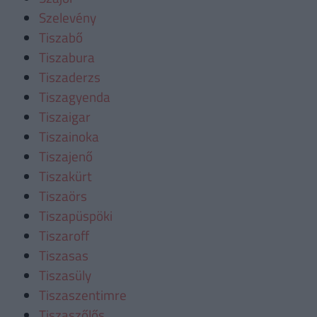
Szelevény
Tiszabő
Tiszabura
Tiszaderzs
Tiszagyenda
Tiszaigar
Tiszainoka
Tiszajenő
Tiszakürt
Tiszaörs
Tiszapüspöki
Tiszaroff
Tiszasas
Tiszasüly
Tiszaszentimre
Tiszaszőlős