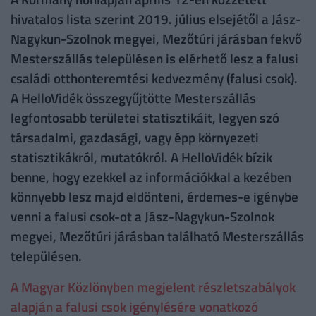
hivatalos lista szerint 2019. július elsejétől a Jász-
Nagykun-Szolnok megyei, Mezőtúri járásban fekvő
Mesterszállás településen is elérhető lesz a falusi
családi otthonteremtési kedvezmény (falusi csok).
A HelloVidék összegyűjtötte Mesterszállás
legfontosabb területei statisztikáit, legyen szó
társadalmi, gazdasági, vagy épp környezeti
statisztikákról, mutatókról. A HelloVidék bízik
benne, hogy ezekkel az információkkal a kezében
könnyebb lesz majd eldönteni, érdemes-e igénybe
venni a falusi csok-ot a Jász-Nagykun-Szolnok
megyei, Mezőtúri járásban található Mesterszállás
településen.
A Magyar Közlönyben megjelent részletszabályok
alapján a falusi csok igénylésére vonatkozó