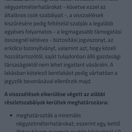
négyzetméterhatárokat - követve ezzel az
általános csok szabályait -, a visszaélések
kiszűrésére pedig feltételül szabják a legalább
egyéves folyamatos - a legmagasabb támogatási
összegnél kétéves - biztosítási jogviszonyt, az
erkölcsi bizonyítványt, valamint azt, hogy közeli
hozzátartozótól, saját tulajdonban álló gazdasági
társaságoktól nem lehet ingatlant vásárolni. A
lakásban kötelező bentlakást pedig várhatóan a
jegyzők bevonásával ellenőrzik majd.
A visszaélések elkerülése végett az alábbi
részletszabályok kerültek meghatározásra:
meghatározták a minimális
négyzetméterhatárokat; eszerint egy, kettő
illetve három gyermek esetén lakásoknál 40,