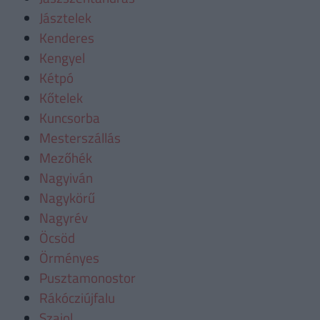
Jásztelek
Kenderes
Kengyel
Kétpó
Kőtelek
Kuncsorba
Mesterszállás
Mezőhék
Nagyiván
Nagykörű
Nagyrév
Öcsöd
Örményes
Pusztamonostor
Rákócziújfalu
Szajol