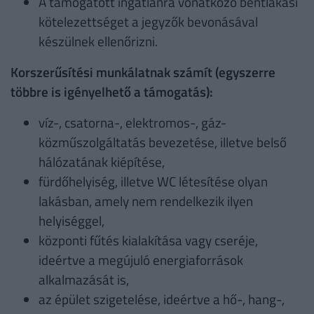
A támogatott ingatlanra vonatkozó bentlakási
kötelezettséget a jegyzők bevonásával
készülnek ellenőrizni.
Korszerűsítési munkálatnak számít (egyszerre
többre is igényelhető a támogatás):
víz-, csatorna-, elektromos-, gáz-
közműszolgáltatás bevezetése, illetve belső
hálózatának kiépítése,
fürdőhelyiség, illetve WC létesítése olyan
lakásban, amely nem rendelkezik ilyen
helyiséggel,
központi fűtés kialakítása vagy cseréje,
ideértve a megújuló energiaforrások
alkalmazását is,
az épület szigetelése, ideértve a hő-, hang-,