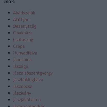
csok:
Abádszalók
Alattyán
Besenyszög
Cibakháza
Csataszög
Csépa
Hunyadfalva
Jánoshida
Jászágó
Jászalsószentgyörgy
Jászboldogháza
Jászdózsa
Jászivány
Jászjákóhalma
Jászszentandrás