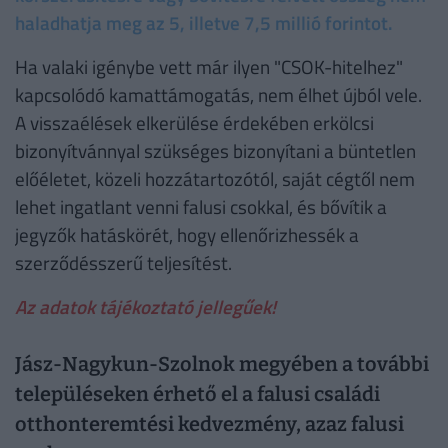
haladhatja meg az 5, illetve 7,5 millió forintot.
Ha valaki igénybe vett már ilyen "CSOK-hitelhez"
kapcsolódó kamattámogatás, nem élhet újból vele.
A visszaélések elkerülése érdekében erkölcsi
bizonyítvánnyal szükséges bizonyítani a büntetlen
előéletet, közeli hozzátartozótól, saját cégtől nem
lehet ingatlant venni falusi csokkal, és bővítik a
jegyzők hatáskörét, hogy ellenőrizhessék a
szerződésszerű teljesítést.
Az adatok tájékoztató jellegűek!
Jász-Nagykun-Szolnok megyében a további
településeken érhető el a falusi családi
otthonteremtési kedvezmény, azaz falusi