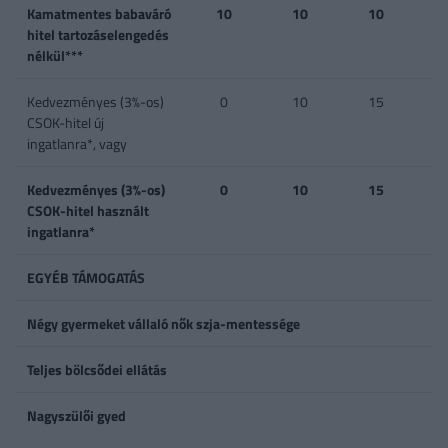
Kamatmentes babaváró
10
10
10
hitel tartozáselengedés
nélkül***
Kedvezményes (3%-os)
0
10
15
CSOK-hitel új
ingatlanra*, vagy
Kedvezményes (3%-os)
0
10
15
CSOK-hitel használt
ingatlanra*
EGYÉB TÁMOGATÁS
Négy gyermeket vállaló nők szja-mentessége
Teljes bölcsődei ellátás
Nagyszülői gyed