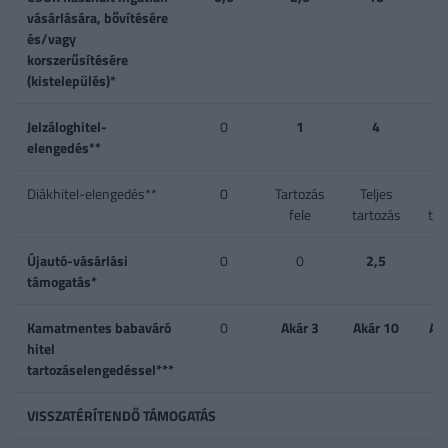
vásárlására, bővítésére
és/vagy
korszerűsítésére
(kistelepülés)*
Jelzáloghitel-
0
1
4
1 
elengedés**
4
Diákhitel-elengedés**
0
Tartozás
Teljes
Te
fele
tartozás
tar
Újautó-vásárlási
0
0
2,5
támogatás*
Kamatmentes babaváró
0
Akár 3
Akár 10
Ak
hitel
tartozáselengedéssel***
VISSZATÉRÍTENDŐ TÁMOGATÁS