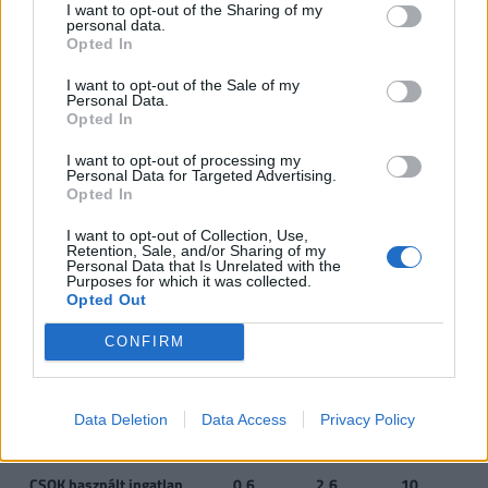
késedelmi kamattal növelten köteles visszafizetni.
I want to opt-out of the Sharing of my
personal data.
Opted In
Családtámogatások 2019. július 1-től
(millió
I want to opt-out of the Sale of my
Personal Data.
forint, vastag betűvel az újdonságok)
Opted In
I want to opt-out of processing my
1
2
3
4 
Personal Data for Targeted Advertising.
gyermek
gyermek
gyermek
t
Opted In
gy
I want to opt-out of Collection, Use,
Retention, Sale, and/or Sharing of my
VISSZA NEM TÉRÍTENDŐ TÁMOGATÁS
Personal Data that Is Unrelated with the
Purposes for which it was collected.
Opted Out
CSOK új építésű
0,6
2,6
10
ingatlanra*, vagy
CONFIRM
CSOK használt ingatlan
0,6
1,43
2,2
2
vásárlására (nem
Data Deletion
Data Access
Privacy Policy
kistelepülés)*, vagy
CSOK használt ingatlan
0,6
2,6
10