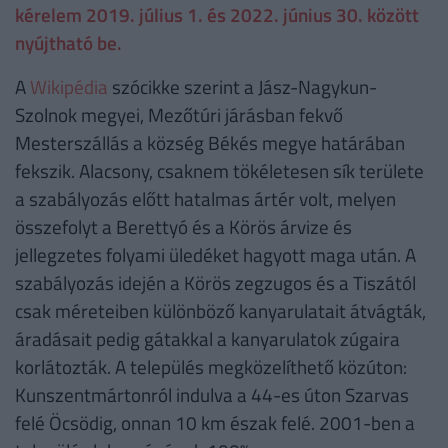
kérelem 2019. július 1. és 2022. június 30. között
nyújtható be.
A
Wikipédia
szócikke szerint a Jász-Nagykun-
Szolnok megyei, Mezőtúri járásban fekvő
Mesterszállás a község Békés megye határában
fekszik. Alacsony, csaknem tökéletesen sík területe
a szabályozás előtt hatalmas ártér volt, melyen
összefolyt a Berettyó és a Körös árvize és
jellegzetes folyami üledéket hagyott maga után. A
szabályozás idején a Körös zegzugos és a Tiszától
csak méreteiben különböző kanyarulatait átvágták,
áradásait pedig gátakkal a kanyarulatok zúgaira
korlátozták. A település megközelíthető közúton:
Kunszentmártonról indulva a 44-es úton Szarvas
felé Öcsödig, onnan 10 km észak felé. 2001-ben a