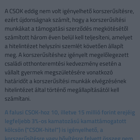
A CSOK eddig nem volt igényelhető korszerűsítésre,
ezért újdonságnak számít, hogy a korszerűsítési
munkákat a támogatási szerződés megkötésétől
számított három éven belül kell teljesíteni, amelyet
a hitelintézet helyszíni szemlét követően állapít
meg. A korszerűsítéshez igényelt megelőlegezett
családi otthonteremtési kedvezmény esetén a
vállalt gyermek megszületésére vonatkozó
határidőt a korszerűsítési munkák elvégzésének
hitelintézet által történő megállapításától kell
számítani.
A falusi CSOK-hoz 10, illetve 15 millió forint erejéig
legfeljebb 3%-os kamatozású kamattámogatott
kölcsön ("CSOK-hitel") is igényelhető, a
korszerűsítésre vagy bővítésre felvett összeg nem