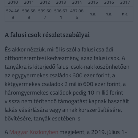
2010
2011
2012
2013
2014
2015
2016
2017
524.46
536.58
539.60
506.67
487.08
n.a.
n.a.
n.a.
9
9
7
1
5
A falusi csok részletszabályai
És akkor nézzük, miről is szól a falusi családi
otthonteremtési kedvezmény, azaz falusi csok. A
tanyákra is kiterjedő falusi csok-nak köszönhetően
az egygyermekes családok 600 ezer forint, a
kétgyermekes családok 2 millió 600 ezer forint, a
háromgyermekes családok pedig 10 millió forint
vissza nem térítendő támogatást kapnak használt
lakás vásárlására vagy annak korszerűsítésére,
bővítésére, tanyák esetében is.
A
Magyar Közlönyben
megjelent, a 2019. július 1-