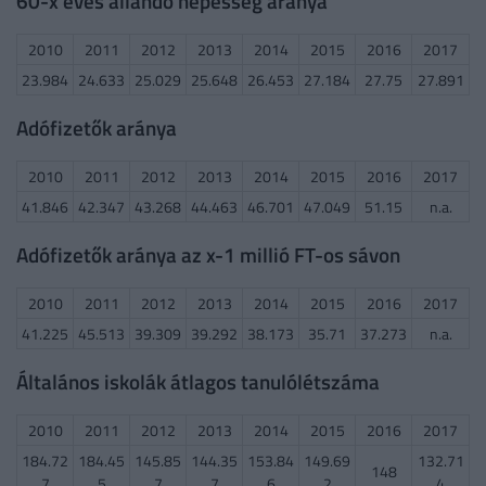
60-x éves állandó népesség aránya
2010
2011
2012
2013
2014
2015
2016
2017
23.984
24.633
25.029
25.648
26.453
27.184
27.75
27.891
Adófizetők aránya
2010
2011
2012
2013
2014
2015
2016
2017
41.846
42.347
43.268
44.463
46.701
47.049
51.15
n.a.
Adófizetők aránya az x-1 millió FT-os sávon
2010
2011
2012
2013
2014
2015
2016
2017
41.225
45.513
39.309
39.292
38.173
35.71
37.273
n.a.
Általános iskolák átlagos tanulólétszáma
2010
2011
2012
2013
2014
2015
2016
2017
184.72
184.45
145.85
144.35
153.84
149.69
132.71
148
7
5
7
7
6
2
4