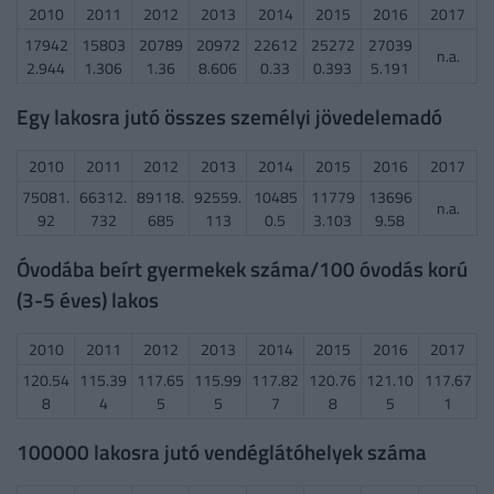
2010
2011
2012
2013
2014
2015
2016
2017
17942
15803
20789
20972
22612
25272
27039
n.a.
2.944
1.306
1.36
8.606
0.33
0.393
5.191
Egy lakosra jutó összes személyi jövedelemadó
2010
2011
2012
2013
2014
2015
2016
2017
75081.
66312.
89118.
92559.
10485
11779
13696
n.a.
92
732
685
113
0.5
3.103
9.58
Óvodába beírt gyermekek száma/100 óvodás korú
(3-5 éves) lakos
2010
2011
2012
2013
2014
2015
2016
2017
120.54
115.39
117.65
115.99
117.82
120.76
121.10
117.67
8
4
5
5
7
8
5
1
100000 lakosra jutó vendéglátóhelyek száma