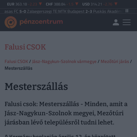
EUR
363.18
-2.23
CHF
388.84
-1.5
USD
314.21
-2.76
as FC
5-0
Zalaegerszegi TE
|
MTK Budapest
2-3
Puskás Akadémia
|
Zalaegersz
Falusi CSOK
Falusi CSOK
/
Jász-Nagykun-Szolnok vármegye
/
Mezőtúri járás
/
Mesterszállás
Mesterszállás
Falusi csok: Mesterszállás - Minden, amit a
Jász-Nagykun-Szolnok megyei, Mezőtúri
járásban lévő településről tudni lehet.
A Kormány honlapján április 12-én közzétett