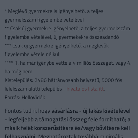
* Meglévő gyermekre is igényelhető, a teljes
gyermekszám figyelembe vételével
** Csak új gyermekre igényelhető, a teljes gyermekszám
figyelembe vételével, új gyermekekre összeadandó
*** Csak új gyermekre igényelhető, a meglévők
figyelembe vétele nélkül
**** 1, ha már igénybe vette a 4 milliós összeget, vagy 4,
ha még nem
Kistelepülés: 2486 hátrányosabb helyzetű, 5000 fős
lélekszám alatti település -
hivatalos lista itt
.
Forrás: HelloVidék
Fontos tudni, hogy
vásárlásra - új lakás kivételével
- legfeljebb a támogatási összeg fele fordítható; a
másik felét korszerűsítésre és/vagy bővítésre kell
felhasználni.
Meghatároztak továbbá minimális