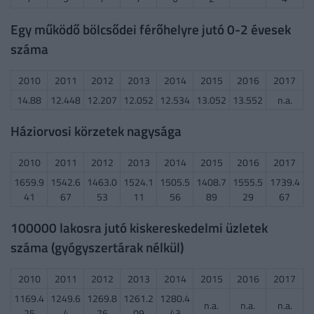
Egy működő bölcsődei férőhelyre jutó 0-2 évesek
száma
2010
2011
2012
2013
2014
2015
2016
2017
14.88
12.448
12.207
12.052
12.534
13.052
13.552
n.a.
Háziorvosi körzetek nagysága
2010
2011
2012
2013
2014
2015
2016
2017
1659.9
1542.6
1463.0
1524.1
1505.5
1408.7
1555.5
1739.4
41
67
53
11
56
89
29
67
100000 lakosra jutó kiskereskedelmi üzletek
száma (gyógyszertárak nélkül)
2010
2011
2012
2013
2014
2015
2016
2017
1169.4
1249.6
1269.8
1261.2
1280.4
n.a.
n.a.
n.a.
25
4
76
09
43