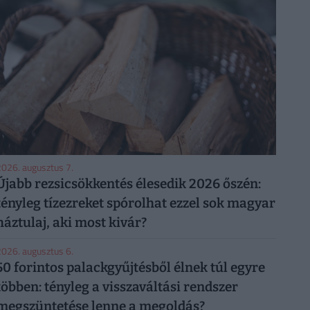
026. augusztus 7.
Újabb rezsicsökkentés élesedik 2026 őszén:
tényleg tízezreket spórolhat ezzel sok magyar
háztulaj, aki most kivár?
026. augusztus 6.
50 forintos palackgyűjtésből élnek túl egyre
többen: tényleg a visszaváltási rendszer
megszüntetése lenne a megoldás?