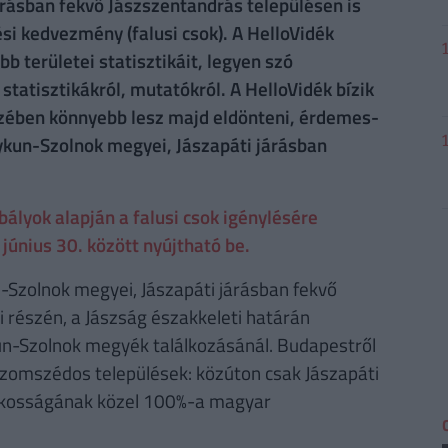
rásban fekvő Jászszentandrás településen is
ési kedvezmény (falusi csok). A HelloVidék
 területei statisztikáit, legyen szó
statisztikákról, mutatókról. A HelloVidék bízik
ezében könnyebb lesz majd eldönteni, érdemes-
gykun-Szolnok megyei, Jászapáti járásban
lyok alapján a falusi csok igénylésére
június 30. között nyújtható be.
-Szolnok megyei, Jászapáti járásban fekvő
 részén, a Jászság északkeleti határán
un-Szolnok megyék találkozásánál. Budapestről
 Szomszédos települések: közúton csak Jászapáti
lakosságának közel 100%-a magyar