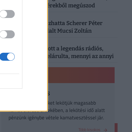
a vacsorát is fillérekből megúszod
4
SZÓRAKOZÁS
| 3 hónapja
Kiderült, mi okozhatta Scherer Péter
halálát: megszólalt Mucsi Zoltán
5
SZÓRAKOZÁS
| 1 hónapja
Nyugdíjáról vallott a legendás rádiós,
Bochkor Gábor: elárulta, mennyi az annyi
PÉNZÜGYI KISOKOS
Betétlekötés
látra szóló pénzünket lekötjük magasabb
kamat elérése érdekében, a lekötési idő alatt
pénzünk igénybe vétele kamatvesztéssel jár.
Több kisokos