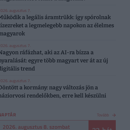
026. augusztus 7.
Működik a legális áramtrükk: így spórolnak
tízezreket a legmelegebb napokon az élelmes
magyarok
026. augusztus 7.
Nagyon ráfázhat, aki az AI-ra bízza a
nyaralását: egyre több magyart ver át az új
digitális trend
026. augusztus 7.
Döntött a kormány: nagy változás jön a
háziorvosi rendelőkben, erre kell készülni
NAPTÁR
Tovább
2026. augusztus 8. szombat