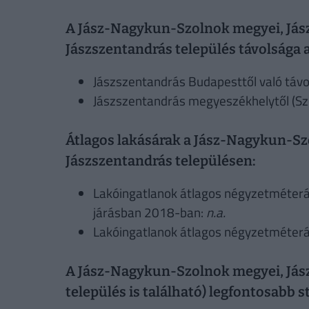
A Jász-Nagykun-Szolnok megyei, Jász
Jászszentandrás település távolsága a
Jászszentandrás Budapesttől való távo
Jászszentandrás megyeszékhelytől (Szo
Átlagos lakásárak a Jász-Nagykun-Szo
Jászszentandrás településen:
Lakóingatlanok átlagos négyzetméterá
járásban 2018-ban:
n.a.
Lakóingatlanok átlagos négyzetméter
A Jász-Nagykun-Szolnok megyei, Jásza
település is található) legfontosabb s