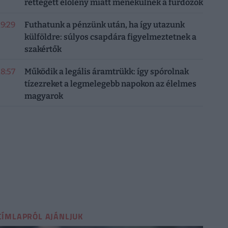
rettegett élőlény miatt menekülnek a fürdőzők
19:29
Futhatunk a pénzünk után, ha így utazunk
külföldre: súlyos csapdára figyelmeztetnek a
szakértők
18:57
Működik a legális áramtrükk: így spórolnak
tízezreket a legmelegebb napokon az élelmes
magyarok
CÍMLAPRÓL AJÁNLJUK