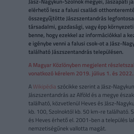
Jász-Nagykun-Szolnok megyei, Jászapáti já
elérhető lesz a falusi családi otthonteremt
összegyűjtötte Jászszentandrás legfontosabb
társadalmi, gazdasági, vagy épp környezeti 
benne, hogy ezekkel az információkkal a k
e igénybe venni a falusi csok-ot a Jász-Na
található Jászszentandrás településen.
A Magyar Közlönyben megjelent részletszabá
vonatkozó kérelem 2019. július 1. és 2022. 
A
Wikipédia
szócikke szerint a Jász-Nagykun
Jászszentandrás az Alföld és a megye északi
található, közvetlenül Heves és Jász-Nagyk
kb. 100, Szolnoktól kb. 50 km-re található.
és Heves érhető el. 2001-ben a település 
nemzetiségűnek vallotta magát.