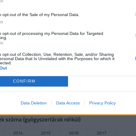
In
o opt-out of the Sale of my Personal Data.
In
2014
2015
2016
2017
to opt-out of processing my Personal Data for Targeted
151.778
155.059
156
149.118
ing.
In
 évesek száma
o opt-out of Collection, Use, Retention, Sale, and/or Sharing
ersonal Data that Is Unrelated with the Purposes for which it
2014
2015
2016
2017
lected.
Out
10.066
10.047
10.519
n.a.
CONFIRM
2014
2015
2016
2017
Data Deletion
Data Access
Privacy Policy
1794.167
1872.765
1975.75
1954.188
ek száma (gyógyszertárak nélkül)
2014
2015
2016
2017