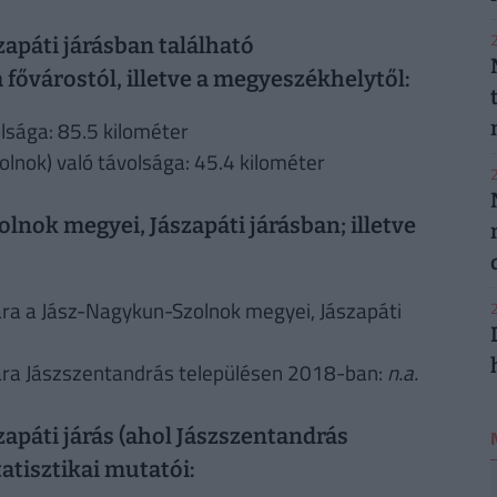
2
apáti járásban található
 fővárostól, illetve a megyeszékhelytől:
lsága: 85.5 kilométer
lnok) való távolsága: 45.4 kilométer
2
lnok megyei, Jászapáti járásban; illetve
ra a Jász-Nagykun-Szolnok megyei, Jászapáti
2
ára Jászszentandrás településen 2018-ban:
n.a.
páti járás (ahol Jászszentandrás
tatisztikai mutatói: