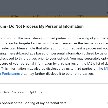
2014
2015
2016
2017
15.894
15.917
16.081
16.301
rum -
Do Not Process My Personal Information
to opt-out of the sale, sharing to third parties, or processing of your per
formation for targeted advertising by us, please use the below opt-out s
2014
2015
2016
2017
r selection. Please note that after your opt-out request is processed y
23.803
24.207
24.379
24.447
eing interest-based ads based on personal information utilized by us or
disclosed to third parties prior to your opt-out. You may separately opt-
losure of your personal information by third parties on the IAB’s list of
. This information may also be disclosed by us to third parties on the
IA
2014
2015
2016
2017
Participants
that may further disclose it to other third parties.
43.923
44.348
48.803
n.a.
n
l Data Processing Opt Outs
2014
2015
2016
2017
o opt-out of the Sharing of my personal data.
38.811
36.594
39.35
n.a.