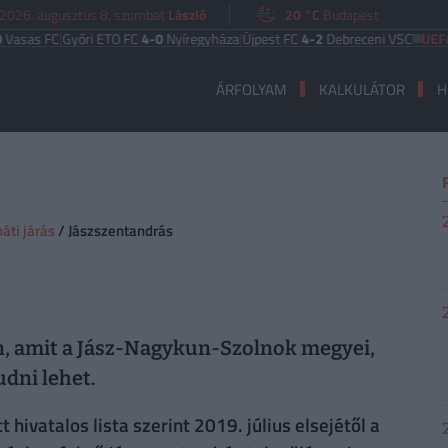
2026. augusztus 8. szombat
László
20 °C
Budapest
s FC
|
Győri ETO FC
4-0
Nyíregyháza
|
Újpest FC
4-2
Debreceni VSC
UEFA EUR
ÁRFOLYAM
KALKULÁTOR
H
áti járás
/ Jászszentandrás
en, amit a Jász-Nagykun-Szolnok megyei,
udni lehet.
hivatalos lista szerint 2019. július elsejétől a