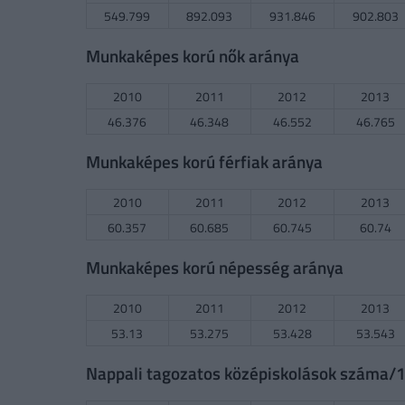
549.799
892.093
931.846
902.803
Munkaképes korú nők aránya
2010
2011
2012
2013
46.376
46.348
46.552
46.765
Munkaképes korú férfiak aránya
2010
2011
2012
2013
60.357
60.685
60.745
60.74
Munkaképes korú népesség aránya
2010
2011
2012
2013
53.13
53.275
53.428
53.543
Nappali tagozatos középiskolások száma/10