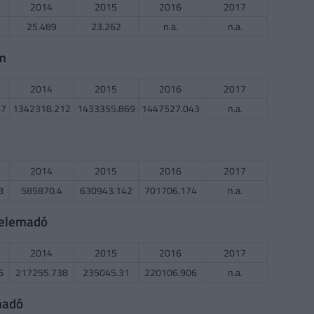
2014
2015
2016
2017
25.489
23.262
n.a.
n.a.
em
2014
2015
2016
2017
67
1342318.212
1433355.869
1447527.043
n.a.
2014
2015
2016
2017
8
585870.4
630943.142
701706.174
n.a.
delemadó
2014
2015
2016
2017
6
217255.738
235045.31
220106.906
n.a.
madó