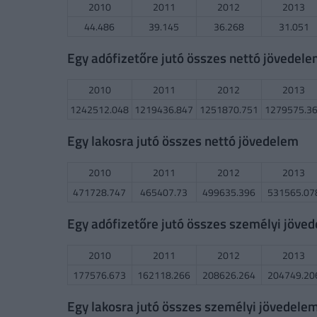
2010
2011
2012
2013
44.486
39.145
36.268
31.051
Egy adófizetőre jutó összes nettó jövedel
2010
2011
2012
2013
1242512.048
1219436.847
1251870.751
1279575.3
Egy lakosra jutó összes nettó jövedelem
2010
2011
2012
2013
471728.747
465407.73
499635.396
531565.07
Egy adófizetőre jutó összes személyi jöve
2010
2011
2012
2013
177576.673
162118.266
208626.264
204749.20
Egy lakosra jutó összes személyi jövedele