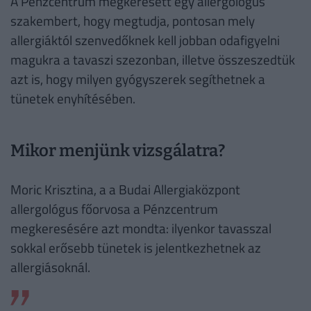
A Pénzcentrum megkeresett egy allergológus
szakembert, hogy megtudja, pontosan mely
allergiáktól szenvedőknek kell jobban odafigyelni
magukra a tavaszi szezonban, illetve összeszedtük
azt is, hogy milyen gyógyszerek segíthetnek a
tünetek enyhítésében.
Mikor menjünk vizsgálatra?
Moric Krisztina, a a Budai Allergiaközpont
allergológus főorvosa a Pénzcentrum
megkeresésére azt mondta: ilyenkor tavasszal
sokkal erősebb tünetek is jelentkezhetnek az
allergiásoknál.