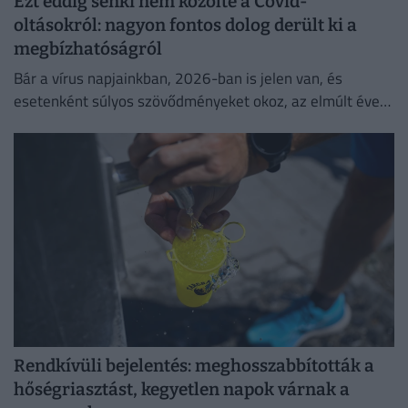
Ezt eddig senki nem közölte a Covid-
oltásokról: nagyon fontos dolog derült ki a
megbízhatóságról
Bár a vírus napjainkban, 2026-ban is jelen van, és
esetenként súlyos szövődményeket okoz, az elmúlt évek
adatai egyértelműen igazolják a vakcinák
biztonságosságát.
Rendkívüli bejelentés: meghosszabbították a
hőségriasztást, kegyetlen napok várnak a