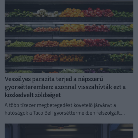
Veszélyes parazita terjed a népszerű
gyorsétteremben: azonnal visszahívták ezt a
közkedvelt zöldséget
A több tízezer megbetegedést követelő járványt a
hatóságok a Taco Bell gyorséttermekben felszolgált,
Közép-Mexikóból származó jégsalátával hozták
összefüggésbe.