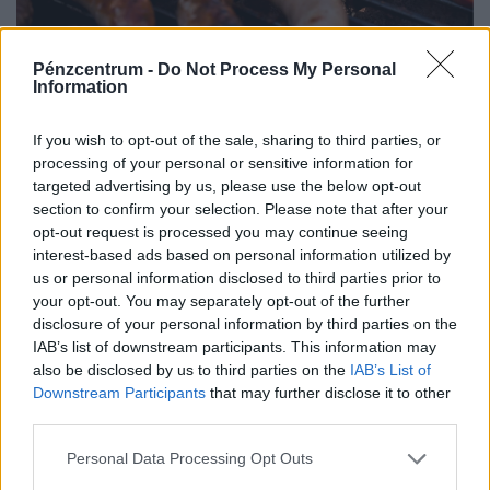
Pénzcentrum -
Do Not Process My Personal
Időzített bomba a kerti sütögetés?
Information
Életveszélyes hibát követ el a legtöbb
magyar grillezés közben
If you wish to opt-out of the sale, sharing to third parties, or
processing of your personal or sensitive information for
A grillezés a nyári étkezések egyik legkedveltebb
targeted advertising by us, please use the below opt-out
formája, a meleg időjárás azonban a kórokozó, romlást
section to confirm your selection. Please note that after your
okozó baktériumok gyorsabb szaporodásának is kedvez.
opt-out request is processed you may continue seeing
interest-based ads based on personal information utilized by
us or personal information disclosed to third parties prior to
your opt-out. You may separately opt-out of the further
disclosure of your personal information by third parties on the
IAB’s list of downstream participants. This information may
also be disclosed by us to third parties on the
IAB’s List of
Downstream Participants
that may further disclose it to other
third parties.
Personal Data Processing Opt Outs
Bejelentette az Országos Tisztifőorvos: