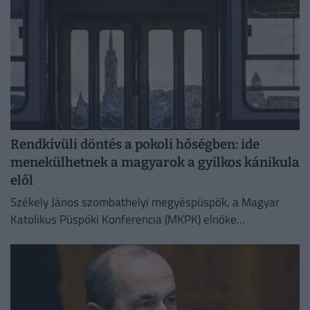
Rendkívüli döntés a pokoli hőségben: ide
menekülhetnek a magyarok a gyilkos kánikula
elől
Székely János szombathelyi megyéspüspök, a Magyar
Katolikus Püspöki Konferencia (MKPK) elnöke
megismételte korábbi felhívását, amelyben a templomok
megnyitását kérte a nap legmelegebb óráiban