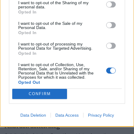
I want to opt-out of the Sharing of my
csökkentik a hőségriadót - ekkortól
personal data.
Opted In
érkezhet az enyülés
I want to opt-out of the Sale of my
A hőség miatt továbbra is fokozott a szabadtéri tüzek
Personal Data.
kialakulásának veszélye.
Opted In
I want to opt-out of processing my
Personal Data for Targeted Advertising.
Opted In
I want to opt-out of Collection, Use,
Retention, Sale, and/or Sharing of my
Personal Data that Is Unrelated with the
Purposes for which it was collected.
Opted Out
CONFIRM
Kiadták a riasztást: 42 fokos pokoli hőség
Data Deletion
Data Access
Privacy Policy
csap le Magyarországra, történelmi
rekordok dőltek meg