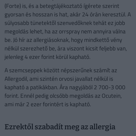
(Forte) is, és a betegtájékoztató ígérete szerint
gyorsan és hosszan is hat, akár 24 órán keresztül. A
súlyosabb tünetektől szenvedőknek tehát ez jobb
megoldás lehet, ha az orrspray nem annyira válna
be. Jó hír az allergiásoknak, hogy mindkettő vény
nélkül szerezhető be, ára viszont kicsit feljebb van,
jelenleg 4 ezer forint körül kapható.
A szemcseppek között népszerűnek számít az
Allergodil, ami szintén orvosi javallat nélkül is
kapható a patikákban. Ára nagyjából 2 700-3 000
forint. Ennél pedig olcsóbb megoldás az Ocutein,
ami már 2 ezer forintért is kapható.
Ezrektől szabadít meg az allergia