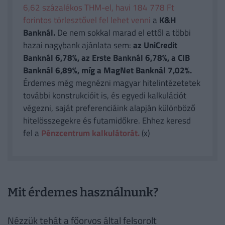
6,62 százalékos THM-el, havi 184 778 Ft
forintos törlesztővel fel lehet venni
a
K&H
Banknál.
De nem sokkal marad el ettől a többi
hazai nagybank ajánlata sem:
az UniCredit
Banknál 6,78%, az Erste Banknál 6,78%, a CIB
Banknál 6,89%, míg a MagNet Banknál 7,02%.
Érdemes még megnézni magyar hitelintézetetek
további konstrukcióit is, és egyedi kalkulációt
végezni, saját preferenciáink alapján különböző
hitelösszegekre és futamidőkre. Ehhez keresd
fel a
Pénzcentrum kalkulátorát.
(x)
Mit érdemes használnunk?
Nézzük tehát a főorvos által felsorolt