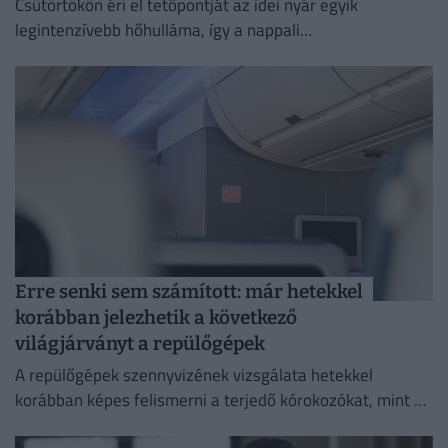
Csütörtökön éri el tetőpontját az idei nyár egyik
legintenzívebb hőhulláma, így a nappali
csúcshőmérséklet akár a 42 Celsius-fokot is elérheti.
Erre senki sem számított: már hetekkel
korábban jelezhetik a következő
világjárványt a repülőgépek
A repülőgépek szennyvizének vizsgálata hetekkel
korábban képes felismerni a terjedő kórokozókat, mint a
hagyományos globális járványügyi megfigyelési