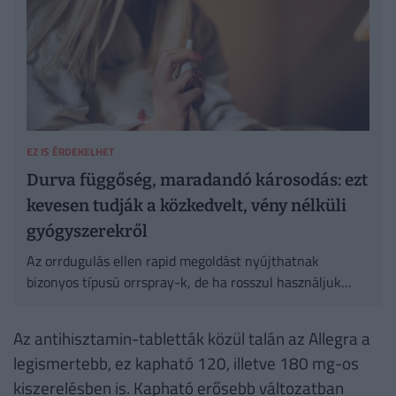
EZ IS ÉRDEKELHET
Durva függőség, maradandó károsodás: ezt
kevesen tudják a közkedvelt, vény nélküli
gyógyszerekről
Az orrdugulás ellen rapid megoldást nyújthatnak
bizonyos típusú orrspray-k, de ha rosszul használjuk
őket, később sokkal súlyobbak problémák kialakulásához
is hozzájárulhatnak.
Az antihisztamin-tabletták közül talán az Allegra a
legismertebb, ez kapható 120, illetve 180 mg-os
kiszerelésben is. Kapható erősebb változatban