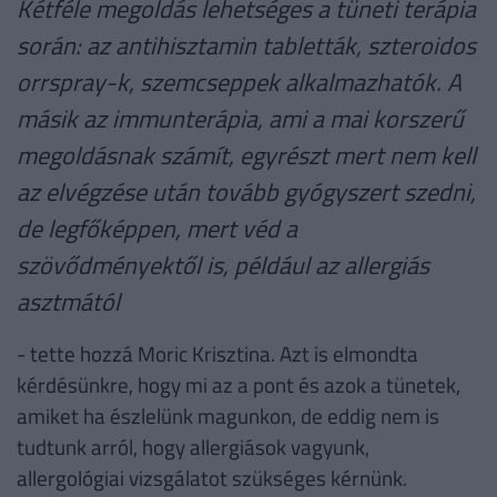
Kétféle megoldás lehetséges a tüneti terápia
során: az antihisztamin tabletták, szteroidos
orrspray-k, szemcseppek alkalmazhatók. A
másik az immunterápia, ami a mai korszerű
megoldásnak számít, egyrészt mert nem kell
az elvégzése után tovább gyógyszert szedni,
de legfőképpen, mert véd a
szövődményektől is, például az allergiás
asztmától
- tette hozzá Moric Krisztina. Azt is elmondta
kérdésünkre, hogy mi az a pont és azok a tünetek,
amiket ha észlelünk magunkon, de eddig nem is
tudtunk arról, hogy allergiások vagyunk,
allergológiai vizsgálatot szükséges kérnünk.