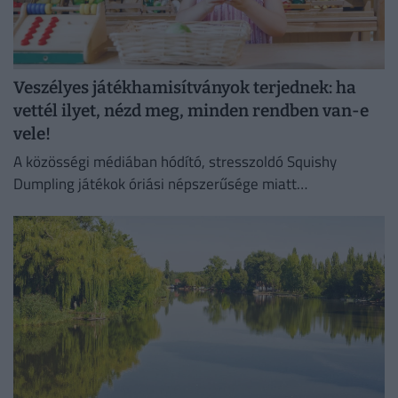
Veszélyes játékhamisítványok terjednek: ha
vettél ilyet, nézd meg, minden rendben van-e
vele!
A közösségi médiában hódító, stresszoldó Squishy
Dumpling játékok óriási népszerűsége miatt
elárasztották a piacot az olcsó és rendkívül veszélyes
hamisítványok.