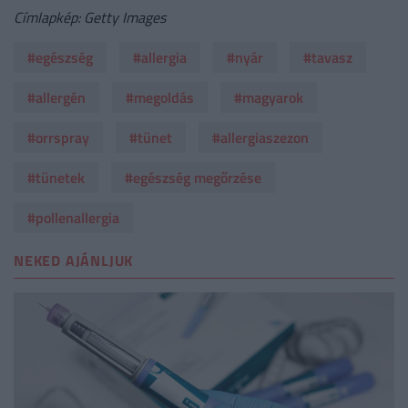
Címlapkép: Getty Images
#egészség
#allergia
#nyár
#tavasz
#allergén
#megoldás
#magyarok
#orrspray
#tünet
#allergiaszezon
#tünetek
#egészség megőrzése
#pollenallergia
NEKED AJÁNLJUK