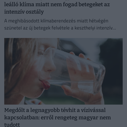
leálló klíma miatt nem fogad betegeket az
intenzív osztály
A meghibásodott klímaberendezés miatt hétvégén
szünetel az új betegek felvétele a keszthelyi intenzív
osztályon.
Megdőlt a legnagyobb tévhit a vízivással
kapcsolatban: erről rengeteg magyar nem
tudott