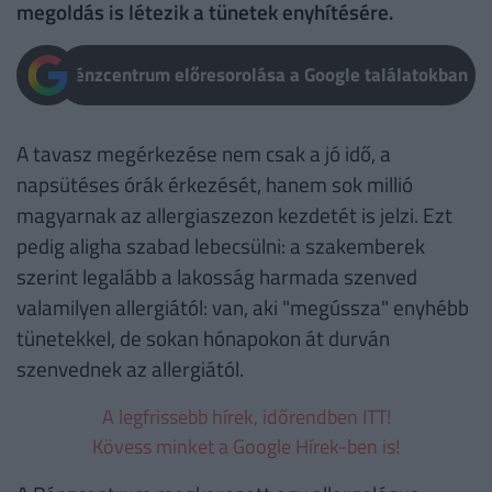
megoldás is létezik a tünetek enyhítésére.
Pénzcentrum előresorolása a Google találatokban
A tavasz megérkezése nem csak a jó idő, a
napsütéses órák érkezését, hanem sok millió
magyarnak az allergiaszezon kezdetét is jelzi. Ezt
pedig aligha szabad lebecsülni: a szakemberek
szerint legalább a lakosság harmada szenved
valamilyen allergiától: van, aki "megússza" enyhébb
tünetekkel, de sokan hónapokon át durván
szenvednek az allergiától.
A legfrissebb hírek, időrendben ITT!
Kövess minket a Google Hírek-ben is!