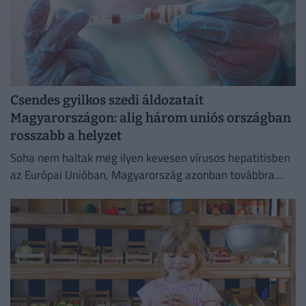
Csendes gyilkos szedi áldozatait
Magyarországon: alig három uniós országban
rosszabb a helyzet
Soha nem haltak meg ilyen kevesen vírusos hepatitisben
az Európai Unióban, Magyarország azonban továbbra
sem tartozik a legjobban teljesítő országok közé.