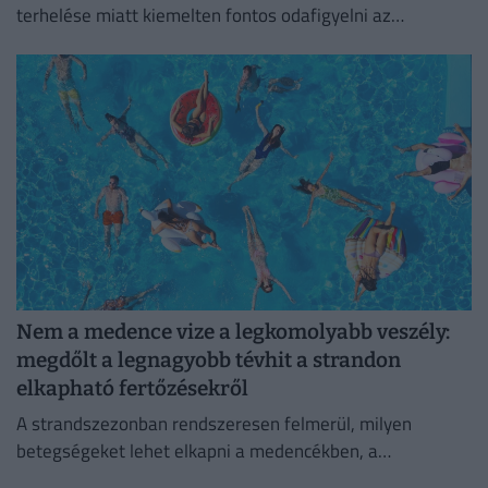
terhelése miatt kiemelten fontos odafigyelni az
élelmiszerek megfelelő tárolására.
Nem a medence vize a legkomolyabb veszély:
megdőlt a legnagyobb tévhit a strandon
elkapható fertőzésekről
A strandszezonban rendszeresen felmerül, milyen
betegségeket lehet elkapni a medencékben, a
termálfürdőkben vagy a természetes vizekben.