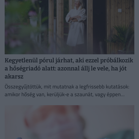
Kegyetlenül pórul járhat, aki ezzel próbálkozik
a hőségriadó alatt: azonnal állj le vele, ha jót
akarsz
Összegyűjtöttük, mit mutatnak a legfrissebb kutatások:
amikor hőség van, kerüljük-e a szaunát, vagy éppen
ellenkezőleg.