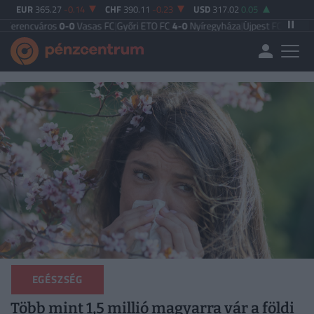
EUR
365.27
-0.14
CHF
390.11
-0.23
USD
317.02
0.05
ros
0-0
Vasas FC
|
Győri ETO FC
4-0
Nyíregyháza
|
Újpest FC
4-2
Debreceni VS
EGÉSZSÉG
Több mint 1,5 millió magyarra vár a földi