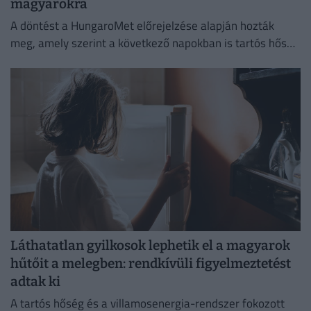
magyarokra
A döntést a HungaroMet előrejelzése alapján hozták
meg, amely szerint a következő napokban is tartós hőség
várható.
Láthatatlan gyilkosok lephetik el a magyarok
hűtőit a melegben: rendkívüli figyelmeztetést
adtak ki
A tartós hőség és a villamosenergia-rendszer fokozott