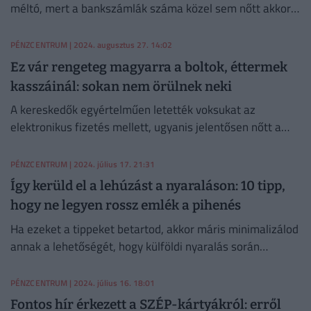
méltó, mert a bankszámlák száma közel sem nőtt akkora
mértékben, mint a plasztikoké.
PÉNZCENTRUM
| 2024. augusztus 27. 14:02
Ez vár rengeteg magyarra a boltok, éttermek
kasszáinál: sokan nem örülnek neki
A kereskedők egyértelműen letették voksukat az
elektronikus fizetés mellett, ugyanis jelentősen nőtt a
bankkártyás fizetést nyújtók aránya 2024-ben.
PÉNZCENTRUM
| 2024. július 17. 21:31
Így kerüld el a lehúzást a nyaraláson: 10 tipp,
hogy ne legyen rossz emlék a pihenés
Ha ezeket a tippeket betartod, akkor máris minimalizálod
annak a lehetőségét, hogy külföldi nyaralás során
lehúzzanak, meglopjanak vagy megkárosítsanak.
PÉNZCENTRUM
| 2024. július 16. 18:01
Fontos hír érkezett a SZÉP-kártyákról: erről