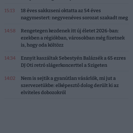
15:13
18 éves sakkzseni oktatta az 54 éves
nagymestert: negyvenéves sorozat szakadt meg
14:58
Rengetegen kezdenek itt új életet 2026-ban:
ezekben a régiókban, városokban még fizetnek
is, hogy oda költözz
14:34
Ennyit kaszáltak Sebestyén Balázsék a 65 ezres
DJ Oti retró slágerkoncerttel a Szigeten
14:02
Nem is sejtik a gyanútlan vásárlók, mi jut a
szervezetükbe: elképesztő dolog derült ki az
elviteles dobozokról