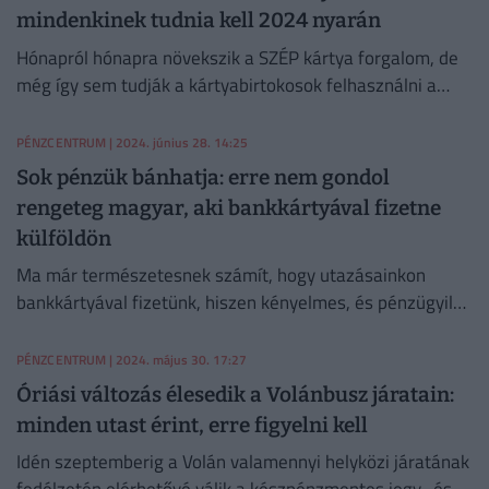
mindenkinek tudnia kell 2024 nyarán
Hónapról hónapra növekszik a SZÉP kártya forgalom, de
még így sem tudják a kártyabirtokosok felhasználni a
havi jóváírásukat.
PÉNZCENTRUM
| 2024. június 28. 14:25
Sok pénzük bánhatja: erre nem gondol
rengeteg magyar, aki bankkártyával fizetne
külföldön
Ma már természetesnek számít, hogy utazásainkon
bankkártyával fizetünk, hiszen kényelmes, és pénzügyileg
is előnyösebb lehet annál, mintha valutát vennénk. De
még vannak buktatói.
PÉNZCENTRUM
| 2024. május 30. 17:27
Óriási változás élesedik a Volánbusz járatain:
minden utast érint, erre figyelni kell
Idén szeptemberig a Volán valamennyi helyközi járatának