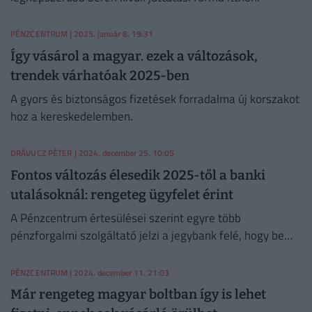
PÉNZCENTRUM
| 2025. január 8. 19:31
Így vásárol a magyar. ezek a változások,
trendek várhatóak 2025-ben
A gyors és biztonságos fizetések forradalma új korszakot
hoz a kereskedelemben.
DRÁVUCZ PÉTER
| 2024. december 25. 10:05
Fontos változás élesedik 2025-től a banki
utalásoknál: rengeteg ügyfelet érint
A Pénzcentrum értesülései szerint egyre több
pénzforgalmi szolgáltató jelzi a jegybank felé, hogy be
kíván lépni az úgynevezett qvik elektronikus fizetési
piacra.
PÉNZCENTRUM
| 2024. december 11. 21:03
Már rengeteg magyar boltban így is lehet