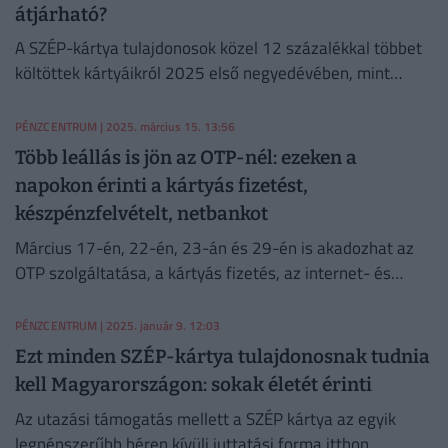
átjárható?
A SZÉP-kártya tulajdonosok közel 12 százalékkal többet
költöttek kártyáikról 2025 első negyedévében, mint
tavaly.
PÉNZCENTRUM
| 2025. március 15. 13:56
Több leállás is jön az OTP-nél: ezeken a
napokon érinti a kártyás fizetést,
készpénzfelvételt, netbankot
Március 17-én, 22-én, 23-án és 29-én is akadozhat az
OTP szolgáltatása, a kártyás fizetés, az internet- és
mobilbank, és számos más funkció.
PÉNZCENTRUM
| 2025. január 9. 12:03
Ezt minden SZÉP-kártya tulajdonosnak tudnia
kell Magyarországon: sokak életét érinti
Az utazási támogatás mellett a SZÉP kártya az egyik
legnépszerűbb béren kívüli juttatási forma itthon.