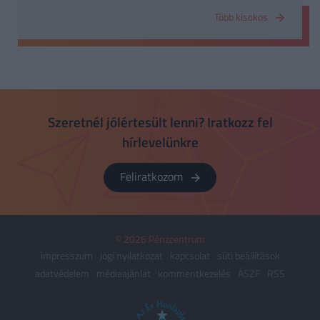
Több kisokos
Szeretnél jólértesült lenni? Iratkozz fel
hírlevelünkre
Feliratkozom
© 2026 Pénzcentrum
impresszum
jogi nyilatkozat
kapcsolat
süti beállítások
adatvédelem
médiaajánlat
kommentkezelés
ÁSZF
RSS