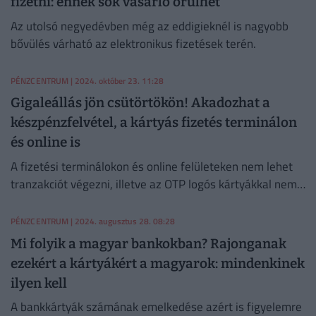
fizetni: ennek sok vásárló örülhet
Az utolsó negyedévben még az eddigieknél is nagyobb
bővülés várható az elektronikus fizetések terén.
PÉNZCENTRUM
| 2024. október 23. 11:28
Gigaleállás jön csütörtökön! Akadozhat a
készpénzfelvétel, a kártyás fizetés terminálon
és online is
A fizetési terminálokon és online felületeken nem lehet
tranzakciót végezni, illetve az OTP logós kártyákkal nem
lehet fizetni és készpénzt felvenni.
PÉNZCENTRUM
| 2024. augusztus 28. 08:28
Mi folyik a magyar bankokban? Rajonganak
ezekért a kártyákért a magyarok: mindenkinek
ilyen kell
A bankkártyák számának emelkedése azért is figyelemre