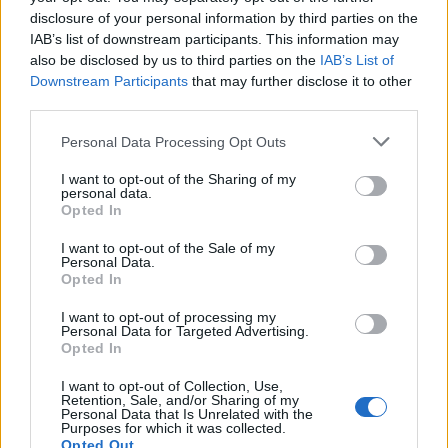
Fontos változás élesedik a Revolut-
disclosure of your personal information by third parties on the
utalásoknál: erről jobb ha tudsz, ha így szoktál
IAB’s list of downstream participants. This information may
pénzt küldeni
also be disclosed by us to third parties on the
IAB’s List of
Downstream Participants
that may further disclose it to other
Az egyéb szolgáltatások díjai – például az átváltási díj és
third parties.
a méltányos használati limit – továbbra is érvényesek és
Personal Data Processing Opt Outs
a csomag típusától függenek.
24.HU
| 2024. február 21. 20:53
I want to opt-out of the Sharing of my
personal data.
Sokan kaptak ilyen e-mailt az OTP-től:
Opted In
átverésnek hitték, pedig tényleg ez a helyzet
I want to opt-out of the Sale of my
Personal Data.
Az e-mailek valóban a Simple alkalmazást fejlesztő és
Opted In
üzemeltető OTP Mobiltól érkeztek.
I want to opt-out of processing my
Personal Data for Targeted Advertising.
PÉNZCENTRUM
| 2024. január 10. 16:33
Opted In
Döbbenetes roham indult a magyar boltokba:
I want to opt-out of Collection, Use,
Retention, Sale, and/or Sharing of my
már késő észbekapni, nem lehet így fizetni
Personal Data that Is Unrelated with the
Purposes for which it was collected.
Tavaly év végén minden eddigi havi rekordot megdöntött
Opted Out