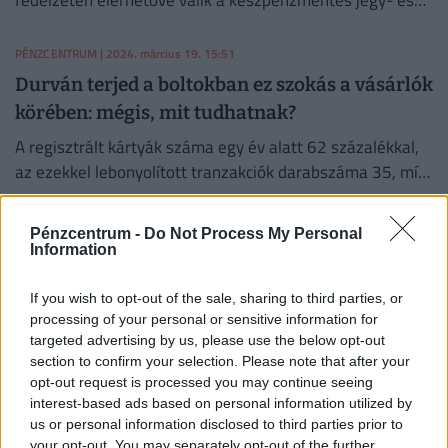
fedélzetén elérhetővé válik a készpénzmentes jegy- és
bérletvásárlás
PÉNZCENTRUM
| 2024. március 19. 15:51
Durván terjed a boltokban ez szokás a vásárlók
körében: mégis, mit tudhatnak?
A regisztrált kártyák száma egy év alatt 62 százalékkal,
az ezekkel lebonyolított tranzakciók darabszáma 35, míg
értékük 44 százalékkal emelkedett.
PÉNZCENTRUM
| 2024. február 28. 14:13
Pénzcentrum -
Do Not Process My Personal
Information
Fontos változás élesedik márciusban a
Rossmann-nál: erről mindenkinek tudnia kell,
If you wish to opt-out of the sale, sharing to third parties, or
aki online rendel
processing of your personal or sensitive information for
targeted advertising by us, please use the below opt-out
A mostani - az utánvétes csomagátvétellel és a
section to confirm your selection. Please note that after your
Rossmann-ajándékkártyával történő fizetéssel
opt-out request is processed you may continue seeing
kapcsolatos - változás rengeteg vásárlót érinthet.
interest-based ads based on personal information utilized by
PÉNZCENTRUM
| 2024. február 26. 12:11
us or personal information disclosed to third parties prior to
your opt-out. You may separately opt-out of the further