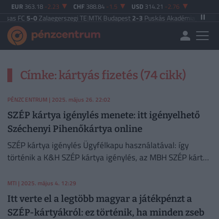
EUR
363.18
-2.23
CHF
388.84
-1.5
USD
314.21
-2.76
as FC
5-0
Zalaegerszegi TE
|
MTK Budapest
2-3
Puskás Akadémia
|
Zalaegersz
Címke: kártyás fizetés (74 cikk)
PÉNZCENTRUM
| 2025. május 26. 22:02
SZÉP kártya igénylés menete: itt igényelhető
Széchenyi Pihenőkártya online
SZÉP kártya igénylés Ügyfélkapu használatával: így
történik a K&H SZÉP kártya igénylés, az MBH SZÉP kártya
igénylés és az OTP SZÉP kártya igénylés Ügyfélkapu
segítségével.
MTI
| 2025. május 4. 12:29
Itt verte el a legtöbb magyar a játékpénzt a
SZÉP-kártyákról: ez történik, ha minden zseb