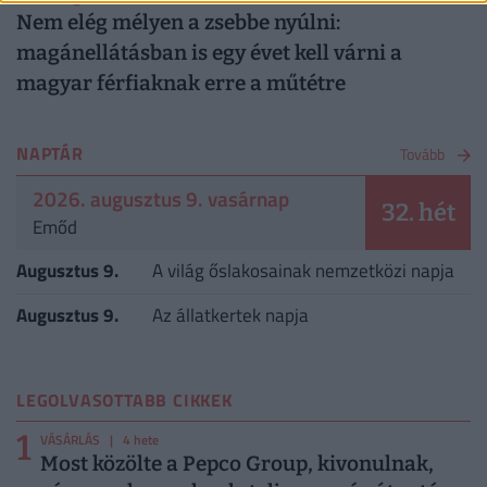
Nem elég mélyen a zsebbe nyúlni:
magánellátásban is egy évet kell várni a
magyar férfiaknak erre a műtétre
NAPTÁR
Tovább
2026. augusztus 9. vasárnap
32. hét
Emőd
Augusztus 9.
A világ őslakosainak nemzetközi napja
Augusztus 9.
Az állatkertek napja
LEGOLVASOTTABB CIKKEK
1
VÁSÁRLÁS
| 4 hete
Most közölte a Pepco Group, kivonulnak,