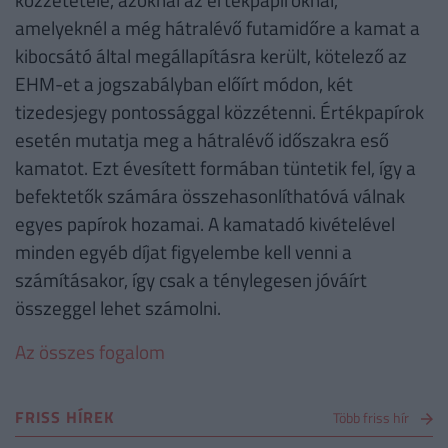
amelyeknél a még hátralévő futamidőre a kamat a
kibocsátó által megállapításra került, kötelező az
EHM-et a jogszabályban előírt módon, két
tizedesjegy pontossággal közzétenni. Értékpapírok
esetén mutatja meg a hátralévő időszakra eső
kamatot. Ezt évesített formában tüntetik fel, így a
befektetők számára összehasonlíthatóvá válnak
egyes papírok hozamai. A kamatadó kivételével
minden egyéb díjat figyelembe kell venni a
számításakor, így csak a ténylegesen jóváírt
összeggel lehet számolni.
Az összes fogalom
FRISS HÍREK
Több friss hír