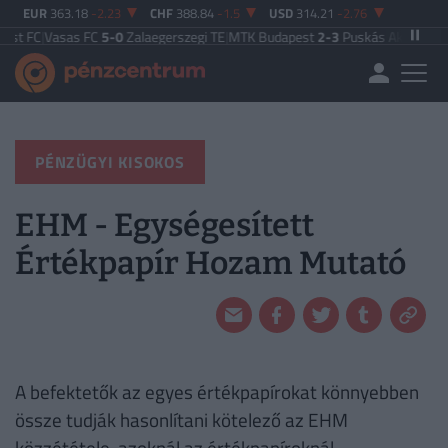
EUR
363.18
-2.23
CHF
388.84
-1.5
USD
314.21
-2.76
st FC
|
Vasas FC
5-0
Zalaegerszegi TE
|
MTK Budapest
2-3
Puskás Akadémia
|
Z
PÉNZÜGYI KISOKOS
EHM - Egységesített
Értékpapír Hozam Mutató
A befektetők az egyes értékpapírokat könnyebben
össze tudják hasonlítani kötelező az EHM
közzététele, azoknál az értékpapíroknál,