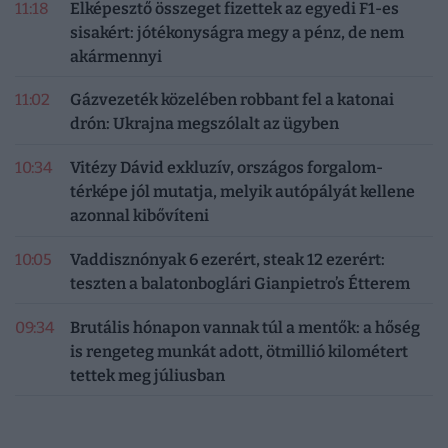
11:18
Elképesztő összeget fizettek az egyedi F1-es
sisakért: jótékonyságra megy a pénz, de nem
akármennyi
11:02
Gázvezeték közelében robbant fel a katonai
drón: Ukrajna megszólalt az ügyben
10:34
Vitézy Dávid exkluzív, országos forgalom-
térképe jól mutatja, melyik autópályát kellene
azonnal kibővíteni
10:05
Vaddisznónyak 6 ezerért, steak 12 ezerért:
teszten a balatonboglári Gianpietro’s Étterem
09:34
Brutális hónapon vannak túl a mentők: a hőség
is rengeteg munkát adott, ötmillió kilométert
tettek meg júliusban