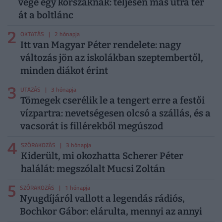
vége egy korszaknak: teljesen más útra tér
át a boltlánc
2
OKTATÁS
| 2 hónapja
Itt van Magyar Péter rendelete: nagy
változás jön az iskolákban szeptembertől,
minden diákot érint
3
UTAZÁS
| 3 hónapja
Tömegek cserélik le a tengert erre a festői
vízpartra: nevetségesen olcsó a szállás, és a
vacsorát is fillérekből megúszod
4
SZÓRAKOZÁS
| 3 hónapja
Kiderült, mi okozhatta Scherer Péter
halálát: megszólalt Mucsi Zoltán
5
SZÓRAKOZÁS
| 1 hónapja
Nyugdíjáról vallott a legendás rádiós,
Bochkor Gábor: elárulta, mennyi az annyi