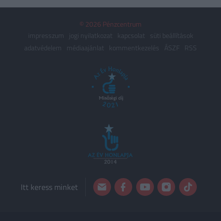
© 2026 Pénzcentrum
impresszum
jogi nyilatkozat
kapcsolat
süti beállítások
adatvédelem
médiaajánlat
kommentkezelés
ÁSZF
RSS
Itt keress minket