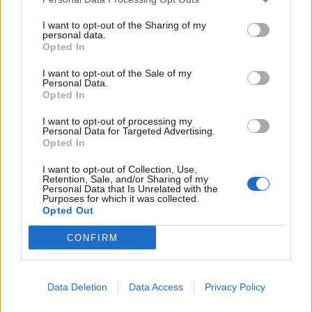
Életveszélyes fákkal van tele Budapest:
I want to opt-out of the Sharing of my
bármikor kidőlhetnek, vigyázz hová parkolsz,
personal data.
merre sétálsz ezeken a helyeken
Opted In
I want to opt-out of the Sale of my
2026. augusztus 8.
Personal Data.
Ezért a kutyáért ma már egy használt autó
Opted In
árát is elkérik: ennyiért veszik a magyarok a
I want to opt-out of processing my
legnépszerűbb fajtákat 2026-ban
Personal Data for Targeted Advertising.
Opted In
2026. augusztus 8.
I want to opt-out of Collection, Use,
Mennyibe kerül a jogosítvány 2026-ban?
Retention, Sale, and/or Sharing of my
Personal Data that Is Unrelated with the
Vezetői engedély megszerzésének menete, ára
Purposes for which it was collected.
Opted Out
2026. augusztus 8.
CONFIRM
Ennyit keres egy motoros ételfutár egyetlen
hét alatt 2026-ban Budapesten: főállásban is
durván megéri
Data Deletion
Data Access
Privacy Policy
2026. augusztus 8.