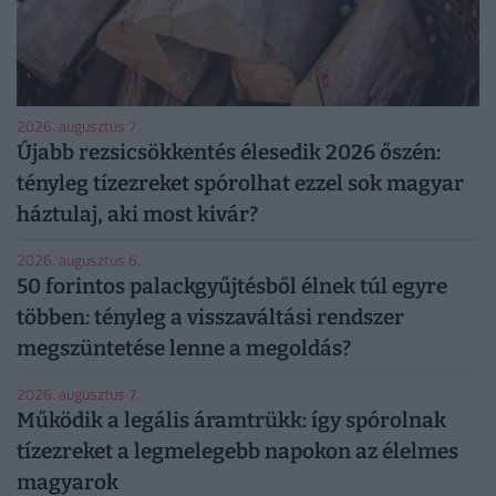
2026. augusztus 7.
Újabb rezsicsökkentés élesedik 2026 őszén:
tényleg tízezreket spórolhat ezzel sok magyar
háztulaj, aki most kivár?
2026. augusztus 6.
50 forintos palackgyűjtésből élnek túl egyre
többen: tényleg a visszaváltási rendszer
megszüntetése lenne a megoldás?
2026. augusztus 7.
Működik a legális áramtrükk: így spórolnak
tízezreket a legmelegebb napokon az élelmes
magyarok