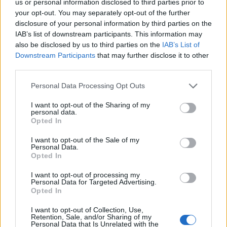
us or personal information disclosed to third parties prior to
your opt-out. You may separately opt-out of the further
Sorjáznak a részvétnyilvánítások a tragikusan fiatalon
disclosure of your personal information by third parties on the
meghalt két focista, Diogo és Andre Jota halálhíre után.
IAB’s list of downstream participants. This information may
also be disclosed by us to third parties on the
IAB’s List of
PÉNZCENTRUM
| 2025. július 3. 10:35
Downstream Participants
that may further disclose it to other
third parties.
Szörnyű tragédia: autóbalesetben meghalt
Diogo Jota, a Liverpool 28 éves játékosa
Personal Data Processing Opt Outs
A futballista öccsével tartott valamerre
I want to opt-out of the Sharing of my
personal data.
Spanyolországban, mikor az autó letért az útról, és
Opted In
ütközött. A Liverpool támadójának két hete volt az
esküvője.
I want to opt-out of the Sale of my
Personal Data.
FRISS HÍREK
Több friss hír
Opted In
21:01
Hatalmas változás jön a magyar általános
I want to opt-out of processing my
Personal Data for Targeted Advertising.
iskolákban szeptembertől: ezt minden szülőnek
Opted In
látnia kell
I want to opt-out of Collection, Use,
Retention, Sale, and/or Sharing of my
20:33
Új módszerrel fosztják ki a gyanútlan
Personal Data that Is Unrelated with the