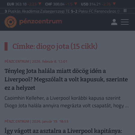
EUR
363.18
-2.23
CHF
388.84
-1.5
USD
314.21
-2.76
3
Puskás Akadémia
|
Zalaegerszegi TE
5-2
Paksi FC
|
Ferencváros
0-0
Vasas F
Címke: diogo jota (15 cikk)
PÉNZCENTRUM
| 2026. február 8. 12:01
Tényleg Jota halála miatt döcög idén a
Liverpool? Megszólalt a volt kapusuk, szerinte
ez a helyzet
Caoimhin Kelleher, a Liverpool korábbi kapusa szerint
Diogo Jota halála annyira megrázta volt csapatát, hogy az
idei teljesítmény és eredménysor óhatatlanul háttérbe
szorult emiatt.
PÉNZCENTRUM
| 2026. január 19. 18:53
Így vágott az asztalra a Liverpool kapitánya: