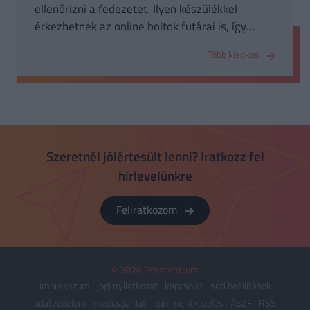
ellenőrizni a fedezetet. Ilyen készülékkel
érkezhetnek az online boltok futárai is, így
lakásunkban is kényelmesen fizethetünk
Több kisokos
kártyánkkal. A tranzakció engedélyezése után a
készülék kinyomtatja a vásárlás adatait.
Szeretnél jólértesült lenni? Iratkozz fel
hírlevelünkre
Feliratkozom
© 2026 Pénzcentrum
impresszum
jogi nyilatkozat
kapcsolat
süti beállítások
adatvédelem
médiaajánlat
kommentkezelés
ÁSZF
RSS