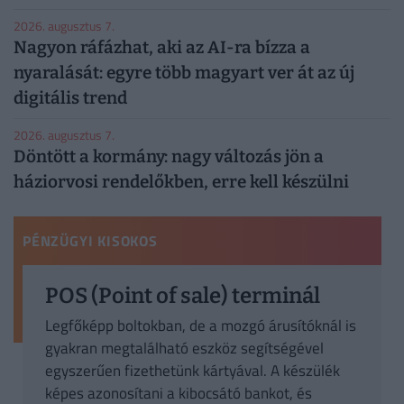
2026. augusztus 7.
Nagyon ráfázhat, aki az AI-ra bízza a
nyaralását: egyre több magyart ver át az új
digitális trend
2026. augusztus 7.
Döntött a kormány: nagy változás jön a
háziorvosi rendelőkben, erre kell készülni
PÉNZÜGYI KISOKOS
POS (Point of sale) terminál
Legfőképp boltokban, de a mozgó árusítóknál is
gyakran megtalálható eszköz segítségével
egyszerűen fizethetünk kártyával. A készülék
képes azonosítani a kibocsátó bankot, és