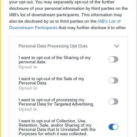
Ennyivel emeli a Bosch a magyar fizetéseket
your opt-out. You may separately opt-out of the further
disclosure of your personal information by third parties on the
jövőre: megszületett a megállapodás
IAB’s list of downstream participants. This information may
A béremelés mértéke a magyarországi Bosch csoporton
also be disclosed by us to third parties on the
IAB’s List of
belül vállalatonként és tevékenységi területenként eltérő,
Downstream Participants
that may further disclose it to other
third parties.
HAJDU LÁSZLÓ
| 2021. május 11. 14:04
Personal Data Processing Opt Outs
Fontos változás jön az utakon: 2022-től csak
I want to opt-out of the Sharing of my
personal data.
ilyen új autót engednek a forgalomba
Opted In
Az okosautó, okosváros kifejezésekre a nagy többségünk
I want to opt-out of the Sale of my
még mindig, mint a „szép új világ” egyik lehetőségére
Personal Data.
tekint. Pedig ez már a jelen.
Opted In
PÉNZCENTRUM
| 2020. szeptember 29. 18:26
I want to opt-out of processing my
Personal Data for Targeted Advertising.
Ez a koronavírus teszt megbízhatóbb és
Opted In
gyorsabb, mint az eddigiek
I want to opt-out of Collection, Use,
39 perc alatt ad megbízható eredményt.
Retention, Sale, and/or Sharing of my
Personal Data that Is Unrelated with the
Purposes for which it was collected.