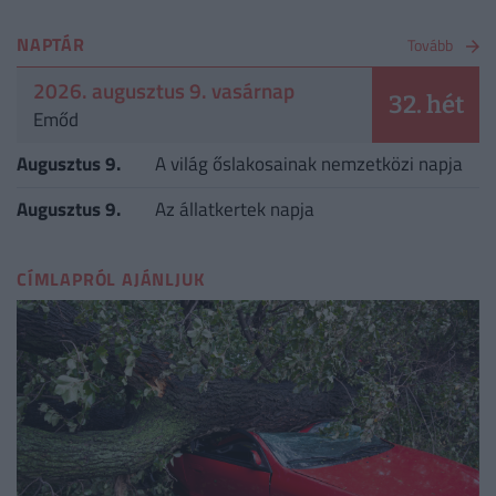
NAPTÁR
Tovább
2026. augusztus 9. vasárnap
32. hét
Emőd
Augusztus 9.
A világ őslakosainak nemzetközi napja
Augusztus 9.
Az állatkertek napja
CÍMLAPRÓL AJÁNLJUK