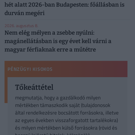
hét alatt 2026-ban Budapesten: főállásban is
durván megéri
2026. augusztus 8.
Nem elég mélyen a zsebbe nyúlni:
magánellátásban is egy évet kell várni a
magyar férfiaknak erre a műtétre
PÉNZÜGYI KISOKOS
Tőkeáttétel
megmutatja, hogy a gazdálkodó milyen
mértékben támaszkodik saját (tulajdonosok
által rendelkezésre bocsátott forrásokra, illetve
az egyes években visszaforgatott tartalékokra)
és milyen mértékben külső forrásokra (rövid és