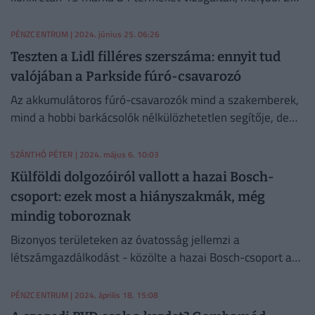
felmosó funkcióval is rendelkezik.
PÉNZCENTRUM
| 2024. június 25. 06:26
Teszten a Lidl filléres szerszáma: ennyit tud
valójában a Parkside fúró-csavarozó
Az akkumulátoros fúró-csavarozók mind a szakemberek,
mind a hobbi barkácsolók nélkülözhetetlen segítője, de
elmondhatjuk, hogy ma már szinte minden háztartásban
megtaláljuk.
SZÁNTHÓ PÉTER
| 2024. május 6. 10:03
Külföldi dolgozóiról vallott a hazai Bosch-
csoport: ezek most a hiányszakmák, még
mindig toboroznak
Bizonyos területeken az óvatosság jellemzi a
létszámgazdálkodást - közölte a hazai Bosch-csoport a
létszámstopra vonatkozó kérdésünkre. Emellett a külföldi
dolgozókról is szó esett.
PÉNZCENTRUM
| 2024. április 18. 15:08