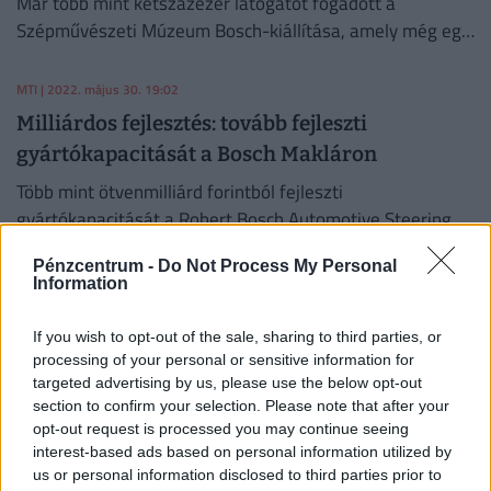
Már több mint kétszázezer látogatót fogadott a
Szépművészeti Múzeum Bosch-kiállítása, amely még egy
hétig látható.
MTI
| 2022. május 30. 19:02
Milliárdos fejlesztés: tovább fejleszti
gyártókapacitását a Bosch Makláron
Több mint ötvenmilliárd forintból fejleszti
gyártókapacitását a Robert Bosch Automotive Steering
Kft. Makláron.
Pénzcentrum -
Do Not Process My Personal
PÉNZCENTRUM
| 2022. március 31. 16:31
Information
Elképesztő dolog derült ki a magyarokról: jó
If you wish to opt-out of the sale, sharing to third parties, or
részük nem tudna élni enélkül
processing of your personal or sensitive information for
Minél több autó van egy háztartásban, annál jellemzőbb,
targeted advertising by us, please use the below opt-out
hogy a gépkocsit elsődlegesen munkavégzés miatt
section to confirm your selection. Please note that after your
opt-out request is processed you may continue seeing
használják.
interest-based ads based on personal information utilized by
VILÁGGAZDASÁG
| 2021. december 10. 09:35
us or personal information disclosed to third parties prior to