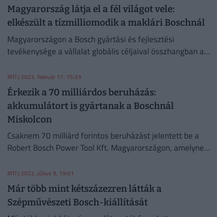
Magyarország látja el a fél világot vele:
elkészült a tízmilliomodik a maklári Boschnál
Magyarországon a Bosch gyártási és fejlesztési
tevékenysége a vállalat globális céljaival összhangban a
jövő mobilitását, kiemelten az elektromobilitást
támogatják. Legördült a tízmilliomodik elektromos
MTI
| 2023. február 17. 15:33
kormánymű a maklári telephelyen.
Érkezik a 70 milliárdos beruházás:
akkumulátort is gyártanak a Boschnál
Miskolcon
Csaknem 70 milliárd forintos beruházást jelentett be a
Robert Bosch Power Tool Kft. Magyarországon, amelynek
keretében 2024 végéig logisztikai központot hoznak
létre, illetve bővítik a kéziszerszám- és
MTI
| 2022. július 9. 19:01
akkumulátorgyártást Miskolcon.
Már több mint kétszázezren látták a
Szépművészeti Bosch-kiállítását