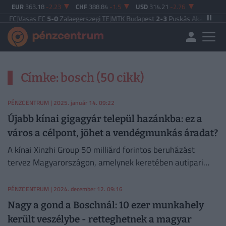
EUR
363.18
-2.23
CHF
388.84
-1.5
USD
314.21
-2.76
 FC
|
Vasas FC
5-0
Zalaegerszegi TE
|
MTK Budapest
2-3
Puskás Akadémia
|
Zala
Címke: bosch (50 cikk)
PÉNZCENTRUM
| 2025. január 14. 09:22
Újabb kínai gigagyár települ hazánkba: ez a
város a célpont, jöhet a vendégmunkás áradat?
A kínai Xinzhi Group 50 milliárd forintos beruházást
tervez Magyarországon, amelynek keretében autipari
alkatrészeket gyártó üzemet létesít Hatvanban.
PÉNZCENTRUM
| 2024. december 12. 09:16
Nagy a gond a Boschnál: 10 ezer munkahely
került veszélybe - retteghetnek a magyar