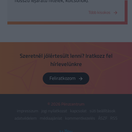
hosszú lejáratú hitelek, kölcsönök).
Több kisokos
Szeretnél jólértesült lenni? Iratkozz fel
hírlevelünkre
Feliratkozom
© 2026 Pénzcentrum
impresszum
jogi nyilatkozat
kapcsolat
süti beállítások
adatvédelem
médiaajánlat
kommentkezelés
ÁSZF
RSS