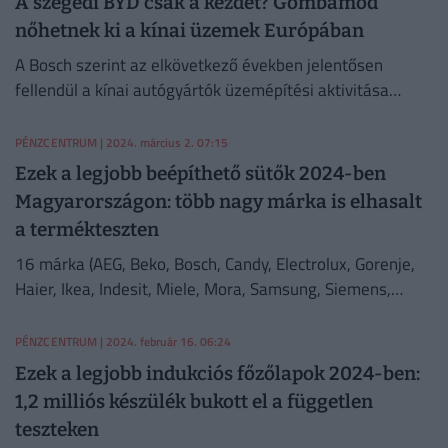
A szegedi BYD csak a kezdet? Gombamód
nőhetnek ki a kínai üzemek Európában
A Bosch szerint az elkövetkező években jelentősen
fellendül a kínai autógyártók üzemépítési aktivitása
Európában.
PÉNZCENTRUM
| 2024. március 2. 07:15
Ezek a legjobb beépíthető sütők 2024-ben
Magyarországon: több nagy márka is elhasalt
a termékteszten
16 márka (AEG, Beko, Bosch, Candy, Electrolux, Gorenje,
Haier, Ikea, Indesit, Miele, Mora, Samsung, Siemens,
Smeg, Teka, Whirlpool) 48 beépíthető sütőjét
hasonlították össze.
PÉNZCENTRUM
| 2024. február 16. 06:24
Ezek a legjobb indukciós főzőlapok 2024-ben:
1,2 milliós készülék bukott el a független
teszteken