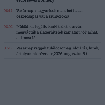
esőre kevés a remény
08:15
Vasárnapi magyarfoci: ma is két hazai
összecsapás vár a szurkolókra
08:02
Működik a legális banki trükk: durván
megvágták a slágerhitelek kamatait, jól járhat,
aki most lép
07:45
Vasárnap reggeli túlélőcsomag: időjárás, hírek,
árfolyamok, névnap (2026. augusztus 9.)