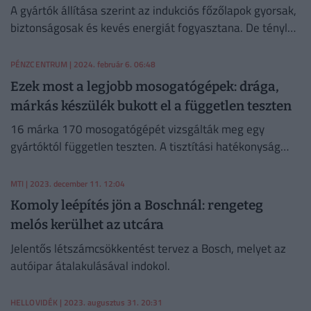
A gyártók állítása szerint az indukciós főzőlapok gyorsak,
biztonságosak és kevés energiát fogyasztana. De tényleg
így van?
PÉNZCENTRUM
| 2024. február 6. 06:48
Ezek most a legjobb mosogatógépek: drága,
márkás készülék bukott el a független teszten
16 márka 170 mosogatógépét vizsgálták meg egy
gyártóktól független teszten. A tisztítási hatékonyság
tekintetében pont egy drága, márkás modell bukott el.
MTI
| 2023. december 11. 12:04
Komoly leépítés jön a Boschnál: rengeteg
melós kerülhet az utcára
Jelentős létszámcsökkentést tervez a Bosch, melyet az
autóipar átalakulásával indokol.
HELLOVIDÉK
| 2023. augusztus 31. 20:31