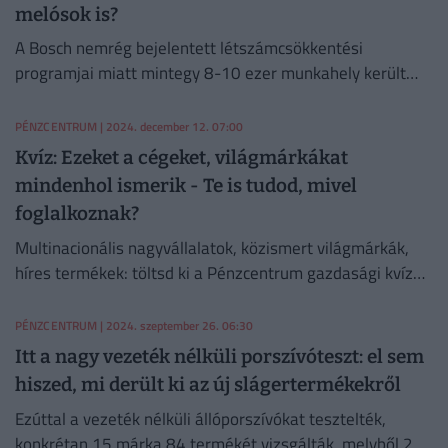
melósok is?
A Bosch nemrég bejelentett létszámcsökkentési
programjai miatt mintegy 8-10 ezer munkahely került
veszélybe.
PÉNZCENTRUM
| 2024. december 12. 07:00
Kvíz: Ezeket a cégeket, világmárkákat
mindenhol ismerik - Te is tudod, mivel
foglalkoznak?
Multinacionális nagyvállalatok, közismert világmárkák,
híres termékek: töltsd ki a Pénzcentrum gazdasági kvízét
és válaszold meg legújabb kérdéseinket! Készen állsz?
PÉNZCENTRUM
| 2024. szeptember 26. 06:30
Itt a nagy vezeték nélküli porszívóteszt: el sem
hiszed, mi derült ki az új slágertermékekről
Ezúttal a vezeték nélküli állóporszívókat tesztelték,
konkrétan 15 márka 84 termékét vizsgálták, melyből 24