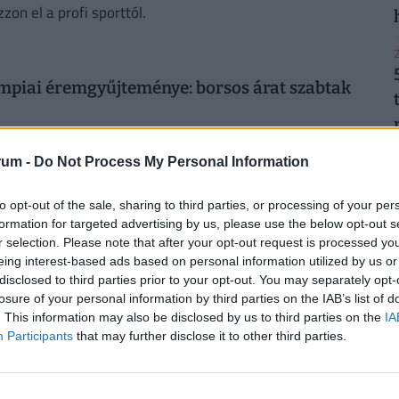
on el a profi sporttól.
2
impiai éremgyűjteménye: borsos árat szabtak
ti Ágnes fiai úgy döntöttek, hogy eladják édesanyjuk
2
rum -
Do Not Process My Personal Information
to opt-out of the sale, sharing to third parties, or processing of your per
formation for targeted advertising by us, please use the below opt-out s
en iskolázta le a sztárokat, övé az új vébérekord
r selection. Please note that after your opt-out request is processed y
eing interest-based ads based on personal information utilized by us or
 fedett pályás vébén: a 800 méteres síkfutást nyerte meg,
2
disclosed to third parties prior to your opt-out. You may separately opt-
t.
losure of your personal information by third parties on the IAB’s list of
. This information may also be disclosed by us to third parties on the
IA
Participants
that may further disclose it to other third parties.
ólegenda Darnyi Tamás: erről még soha nem beszélt
2
 beszélt részletesen szöuli aranyérmeiről