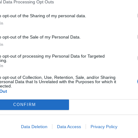
l Data Processing Opt Outs
o opt-out of the Sharing of my personal data.
In
iss Gergely: ennyi pénzt kapott az aranyak után
lott karrierje pénzügyi nehézségeiről, elmondása szerint
o opt-out of the Sale of my Personal Data.
tszani.
In
to opt-out of processing my Personal Data for Targeted
ing.
In
or tud ugrani a műkorcsolyázó, de van még ennél
o opt-out of Collection, Use, Retention, Sale, and/or Sharing
ersonal Data that Is Unrelated with the Purposes for which it
lected.
i közönséget a műkorcsolya-csapatversenyen, és most
Out
CONFIRM
 a norvég sztár Cortinában
Data Deletion
Data Access
Privacy Policy
l pedig a svéd Linn Svahn diadalmaskodott a sífutás