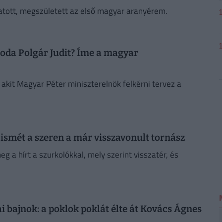
gatott, megszületett az első magyar aranyérem.
soda Polgár Judit? Íme a magyar
kit Magyar Péter miniszterelnök felkérni tervez a
: ismét a szeren a már visszavonult tornász
 a hírt a szurkolókkal, mely szerint visszatér, és
i bajnok: a poklok poklát élte át Kovács Ágnes