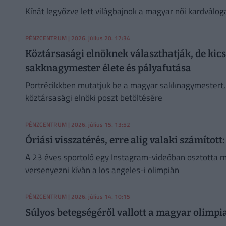
Kínát legyőzve lett világbajnok a magyar női kardválo
PÉNZCENTRUM
| 2026. július 20. 17:34
Köztársasági elnöknek választhatják, de kic
sakknagymester élete és pályafutása
Portrécikkben mutatjuk be a magyar sakknagymestert, a
köztársasági elnöki poszt betöltésére
PÉNZCENTRUM
| 2026. július 15. 13:52
Óriási visszatérés, erre alig valaki számított
A 23 éves sportoló egy Instagram-videóban osztotta meg
versenyezni kíván a los angeles-i olimpián
PÉNZCENTRUM
| 2026. július 14. 10:15
Súlyos betegségéről vallott a magyar olimpia