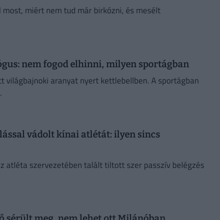
l most, miért nem tud már birkózni, és mesélt
ógus: nem fogod elhinni, milyen sportágban
tt világbajnoki aranyat nyert kettlebellben. A sportágban
.
ssal vádolt kínai atlétát: ilyen sincs
z atléta szervezetében talált tiltott szer passzív belégzés
ő sérült meg, nem lehet ott Milánóban