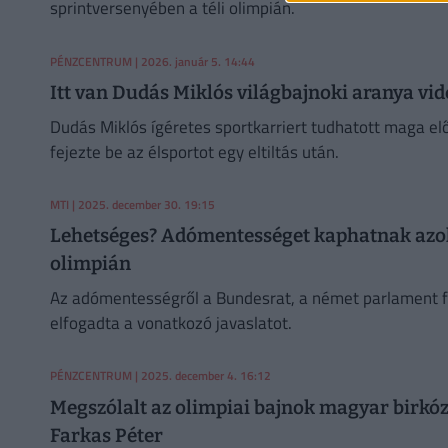
sprintversenyében a téli olimpián.
PÉNZCENTRUM
| 2026. január 5. 14:44
Itt van Dudás Miklós világbajnoki aranya vid
Dudás Miklós ígéretes sportkarriert tudhatott maga előt
fejezte be az élsportot egy eltiltás után.
MTI
| 2025. december 30. 19:15
Lehetséges? Adómentességet kaphatnak azok a
olimpián
Az adómentességről a Bundesrat, a német parlament f
elfogadta a vonatkozó javaslatot.
PÉNZCENTRUM
| 2025. december 4. 16:12
Megszólalt az olimpiai bajnok magyar birkóz
Farkas Péter