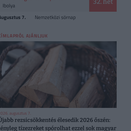
32. hét
Ibolya
Augusztus 7.
Nemzetközi sörnap
CÍMLAPRÓL AJÁNLJUK
026. augusztus 7.
Újabb rezsicsökkentés élesedik 2026 őszén:
tényleg tízezreket spórolhat ezzel sok magyar