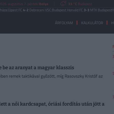
026. augusztus 7. péntek
Ibolya
33 °C
Budapest
|
Újpest FC
4-2
Debreceni VSC
|
Budapest Honvéd FC
3-3
MTK Budapest
UEF
ÁRFOLYAM
KALKULÁTOR
H
te be az aranyat a magyar klasszis
yében remek taktikával győzött, míg Rasovszky Kristóf az
tt a női kardcsapat, óriási fordítás után jött a