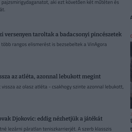
 pajzsmirigydaganatot, aki ezt követően két műtéten és
át.
i versenyen taroltak a badacsonyi pincészetek
k több rangos elismerést is bezsebeltek a VinAgora
issza az atléta, azonnal lebukott megint
rt vissza az olasz atléta - csakhogy szinte azonnal lebukott,
2
Novak Djokovic: eddig nézhetjük a játékát
é lezárni páratlan teniszkarrierjét. A szerb klasszis