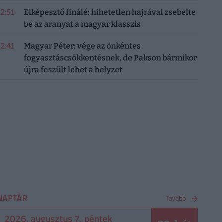
12:51
Elképesztő finálé: hihetetlen hajrával zsebelte
be az aranyat a magyar klasszis
12:41
Magyar Péter: vége az önkéntes
fogyasztáscsökkentésnek, de Pakson bármikor
újra feszült lehet a helyzet
NAPTÁR
Tovább
2026. augusztus 7. péntek