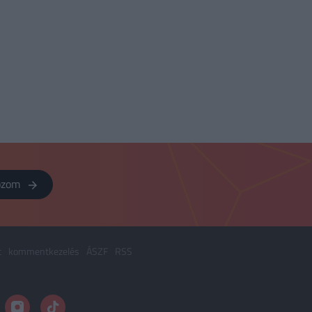
kozom
t
kommentkezelés
ÁSZF
RSS