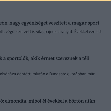
eón: nagy egyéniséget veszített a magar sport
t, végül szerzett is világbajnoki aranyat. Évekkel ezelőtt
 sportolók, akik érmet szereznek a téli
elsőháza döntött, miután a Bundestag korábban már
ó: elmondta, miből él évekkel a börtön után