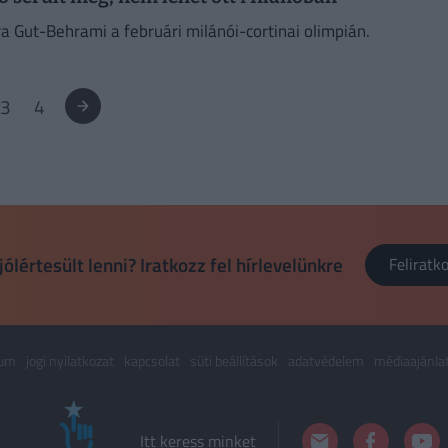
 Gut-Behrami a februári milánói-cortinai olimpián.
3
4
jólértesült lenni? Iratkozz fel hírlevelünkre
Felirat
zum
jogi nyilatkozat
kapcsolat
süti beállítások
adatvédelem
médiaajánla
Itt keress minket