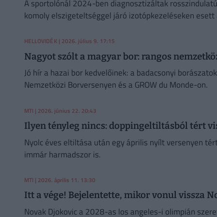
A sportolónál 2024-ben diagnosztizáltak rosszindulatú
komoly elszigeteltséggel járó izotópkezeléseken esett 
HELLOVIDÉK
| 2026. július 9. 17:15
Nagyot szólt a magyar bor: rangos nemzetköz
Jó hír a hazai bor kedvelőinek: a badacsonyi borászato
Nemzetközi Borversenyen és a GROW du Monde-on.
MTI
| 2026. június 22. 20:43
Ilyen tényleg nincs: doppingeltiltásból tért v
Nyolc éves eltiltása után egy április nyílt versenyen té
immár harmadszor is.
MTI
| 2026. április 11. 13:30
Itt a vége! Bejelentette, mikor vonul vissza 
Novak Djokovic a 2028-as los angeles-i olimpián szeretn