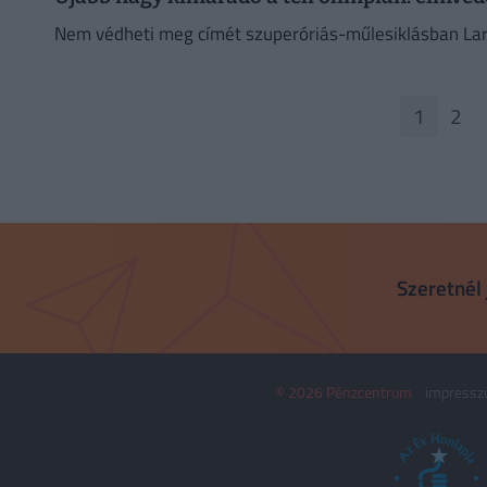
Nem védheti meg címét szuperóriás-műlesiklásban Lara
1
2
Szeretnél 
© 2026 Pénzcentrum
impress