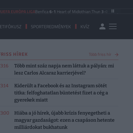
A EURÓPA LIGA
Benfica
6-1
Heart of Midlothian
|
Thun
3-0
Vikingur Reykjavik
ETIFÓKUSZ
SPORTEREDMÉNYEK
KVÍZ
FRISS HÍREK
Több friss hír
13:16
Több mint száz napja nem láttuk a pályán: mi
lesz Carlos Alcaraz karrierjével?
13:14
Kiderült a Facebook és az Instagram sötét
titka: felfoghatatlan büntetést fizet a cég a
gyerekek miatt
13:00
Hiába a jó hírek, újabb krízis fenyegetheti a
magyar gazdaságot: ezen a csapáson hetente
milliárdokat bukhatunk