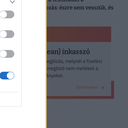
mindennapi mobilozás: észre sem vesszük, és
máris kész a baj
PÉNZÜGYI KISOKOS
Egyszerű (clean) inkasszó
Olyan beszedési megbízás, melynél a fizetési
okmányok mellé a megbízó nem mellékeli a
kereskedelmi okmányokat.
Több kisokos