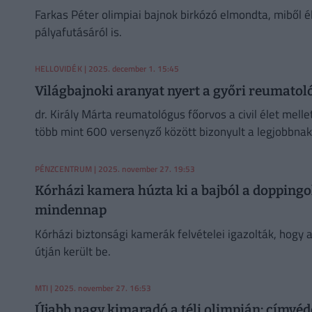
Farkas Péter olimpiai bajnok birkózó elmondta, miből é
pályafutásáról is.
HELLOVIDÉK
| 2025. december 1. 15:45
Világbajnoki aranyat nyert a győri reumatol
dr. Király Márta reumatológus főorvos a civil élet melle
több mint 600 versenyző között bizonyult a legjobbnak
PÉNZCENTRUM
| 2025. november 27. 19:53
Kórházi kamera húzta ki a bajból a doppingolá
mindennap
Kórházi biztonsági kamerák felvételei igazolták, hogy a
útján került be.
MTI
| 2025. november 27. 16:53
Újabb nagy kimaradó a téli olimpián: címvéd