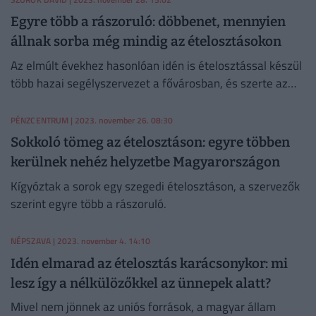
Egyre több a rászoruló: döbbenet, mennyien
állnak sorba még mindig az ételosztásokon
Az elmúlt évekhez hasonlóan idén is ételosztással készül
több hazai segélyszervezet a fővárosban, és szerte az
országban. A növekvő infláció és a megemelkedett
rezsiszámlák miatt már nemcsak a hajléktalanok állnak
PÉNZCENTRUM
| 2023. november 26. 08:30
be a sorba, hanem középkorúak is.
Sokkoló tömeg az ételosztáson: egyre többen
kerülnek nehéz helyzetbe Magyarországon
Kígyóztak a sorok egy szegedi ételosztáson, a szervezők
szerint egyre több a rászoruló.
NÉPSZAVA
| 2023. november 4. 14:10
Idén elmarad az ételosztás karácsonykor: mi
lesz így a nélkülözőkkel az ünnepek alatt?
Mivel nem jönnek az uniós források, a magyar állam