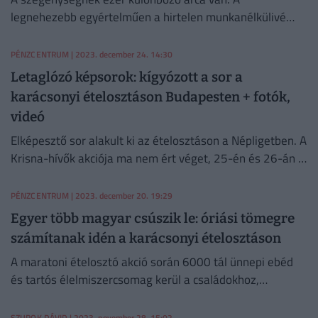
legnehezebb egyértelműen a hirtelen munkanélkülivé
vált emberek helyzete, de a nyugdíjasok relatív
szegénységi mutatója is romlott.
PÉNZCENTRUM
| 2023. december 24. 14:30
Letaglózó képsorok: kígyózott a sor a
karácsonyi ételosztáson Budapesten + fotók,
videó
Elképesztő sor alakult ki az ételosztáson a Népligetben. A
Krisna-hívők akciója ma nem ért véget, 25-én és 26-án is
várják a rászorulókat.
PÉNZCENTRUM
| 2023. december 20. 19:29
Egyer több magyar csúszik le: óriási tömegre
számítanak idén a karácsonyi ételosztáson
A maratoni ételosztó akció során 6000 tál ünnepi ebéd
és tartós élelmiszercsomag kerül a családokhoz,
betegekhez, idősekhez, nyugdíjasokhoz a szervezet
tájékoztatása szerint.
SZUROK DÁVID
| 2023. november 28. 15:02