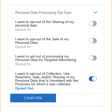
third parties.
STEINER PETRA
| 2019. március 7. 07:01
Bujkáló családok a szakadék szélén: még hogy
Personal Data Processing Opt Outs
Magyarországon nincs éhezés
I want to opt-out of the Sharing of my
personal data.
Magyarország egyre több pontján találkozni azokkal a
Opted In
szürke, falra szerelt szekrényekkel, ahová mindenki
beteheti azt, ami számára felesleges, más számára
I want to opt-out of the Sale of my
Personal Data.
viszont a mindennapi falatot jelenti. A RE-FORMÁLÓ
PÉNZCENTRUM
| 2018. december 24. 17:30
Opted In
Egyesület alapítójával beszélgetett a HelloVidék.
Tömegek vártak ingyenebédre Pesten: a
I want to opt-out of processing my
Personal Data for Targeted Advertising.
szakadó eső sem tántorította el az éhezőket +
Opted In
videó
I want to opt-out of Collection, Use,
Hatalmas sor állt ma a Blaha Lujza téren, ahol a
Retention, Sale, and/or Sharing of my
Personal Data that Is Unrelated with the
Magyarországi Krisna-tudatú Hívők Közösségének
Purposes for which it was collected.
Opted Out
szegényélelmezési programját megvalósító Ételt az
Életért Közhasznú Alapítvány munkatársai ételt
PÉNZCENTRUM
| 2017. április 17. 14:33
CONFIRM
osztottak.
Tömegek vártak ingyenebédre Budapesten:
képek a nyomorsorról