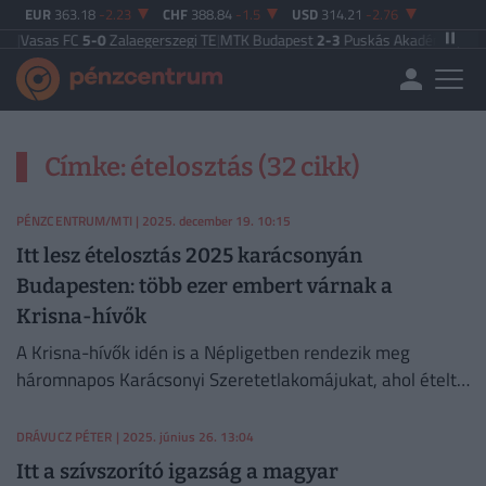
EUR
363.18
-2.23
CHF
388.84
-1.5
USD
314.21
-2.76
C
|
Vasas FC
5-0
Zalaegerszegi TE
|
MTK Budapest
2-3
Puskás Akadémia
|
Zalaeg
Címke: ételosztás (32 cikk)
PÉNZCENTRUM/MTI
| 2025. december 19. 10:15
Itt lesz ételosztás 2025 karácsonyán
Budapesten: több ezer embert várnak a
Krisna-hívők
A Krisna-hívők idén is a Népligetben rendezik meg
háromnapos Karácsonyi Szeretetlakomájukat, ahol ételt
és élelmiszercsomagokat osztanak a rászorulóknak.
DRÁVUCZ PÉTER
| 2025. június 26. 13:04
Itt a szívszorító igazság a magyar