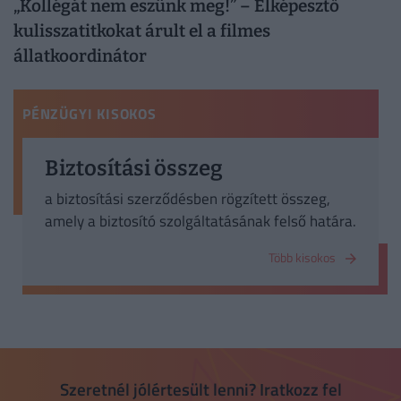
„Kollégát nem eszünk meg!” – Elképesztő
kulisszatitkokat árult el a filmes
állatkoordinátor
PÉNZÜGYI KISOKOS
Biztosítási összeg
a biztosítási szerződésben rögzített összeg,
amely a biztosító szolgáltatásának felső határa.
Több kisokos
Szeretnél jólértesült lenni? Iratkozz fel