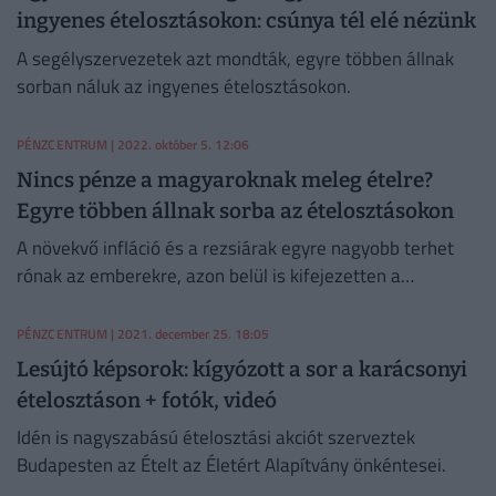
ingyenes ételosztásokon: csúnya tél elé nézünk
A segélyszervezetek azt mondták, egyre többen állnak
sorban náluk az ingyenes ételosztásokon.
PÉNZCENTRUM
| 2022. október 5. 12:06
Nincs pénze a magyaroknak meleg ételre?
Egyre többen állnak sorba az ételosztásokon
A növekvő infláció és a rezsiárak egyre nagyobb terhet
rónak az emberekre, azon belül is kifejezetten a
társadalom szegényebb rétegeire. Egyre többen állnak
sorba meleg ételért.
PÉNZCENTRUM
| 2021. december 25. 18:05
Lesújtó képsorok: kígyózott a sor a karácsonyi
ételosztáson + fotók, videó
Idén is nagyszabású ételosztási akciót szerveztek
Budapesten az Ételt az Életért Alapítvány önkéntesei.