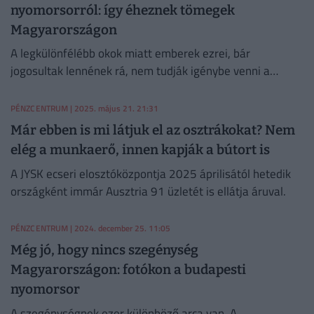
nyomorsorról: így éheznek tömegek
Magyarországon
A legkülönfélébb okok miatt emberek ezrei, bár
jogosultak lennének rá, nem tudják igénybe venni a
népkonyhai, vagy szociális étkeztetést Magyarországon.
PÉNZCENTRUM
| 2025. május 21. 21:31
Már ebben is mi látjuk el az osztrákokat? Nem
elég a munkaerő, innen kapják a bútort is
A JYSK ecseri elosztóközpontja 2025 áprilisától hetedik
országként immár Ausztria 91 üzletét is ellátja áruval.
PÉNZCENTRUM
| 2024. december 25. 11:05
Még jó, hogy nincs szegénység
Magyarországon: fotókon a budapesti
nyomorsor
A szegénységnek ezer különböző arca van. A