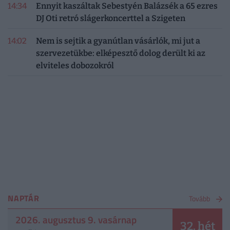
14:34
Ennyit kaszáltak Sebestyén Balázsék a 65 ezres
DJ Oti retró slágerkoncerttel a Szigeten
14:02
Nem is sejtik a gyanútlan vásárlók, mi jut a
szervezetükbe: elképesztő dolog derült ki az
elviteles dobozokról
NAPTÁR
Tovább
2026. augusztus 9. vasárnap
32. hét