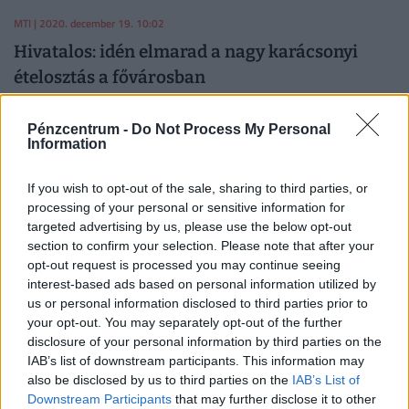
MTI
| 2020. december 19. 10:02
Hivatalos: idén elmarad a nagy karácsonyi
ételosztás a fővárosban
Pénzcentrum -
Do Not Process My Personal
MTI
| 2019. december 25. 16:31
Information
Több százan vártak ingyenebédre Budapesten:
szívszorító fotók
If you wish to opt-out of the sale, sharing to third parties, or
processing of your personal or sensitive information for
Ételt osztott a Magyarországi Krisna-tudatú Hívők
targeted advertising by us, please use the below opt-out
Közössége.
section to confirm your selection. Please note that after your
opt-out request is processed you may continue seeing
interest-based ads based on personal information utilized by
HVG.HU
| 2019. április 29. 10:01
us or personal information disclosed to third parties prior to
Éhségsor Budapesten: majd 1000-en álltak
your opt-out. You may separately opt-out of the further
sorban ételért
disclosure of your personal information by third parties on the
IAB’s list of downstream participants. This information may
Ez többet mond minden leírt szónál.
also be disclosed by us to third parties on the
IAB’s List of
Downstream Participants
that may further disclose it to other