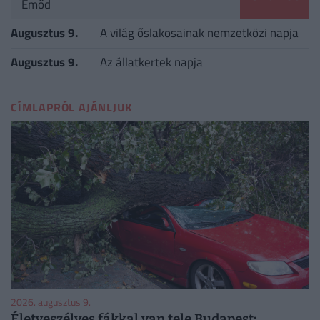
Emőd
Augusztus 9.
A világ őslakosainak nemzetközi napja
Augusztus 9.
Az állatkertek napja
CÍMLAPRÓL AJÁNLJUK
2026. augusztus 9.
Életveszélyes fákkal van tele Budapest: