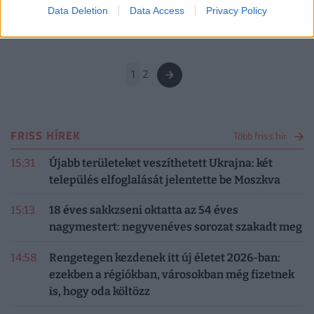
Data Deletion
Data Access
Privacy Policy
Több mint 1600 rászoruló kapott ebédet.
1
2
FRISS HÍREK
Több friss hír
15:31
Újabb területeket veszíthetett Ukrajna: két
település elfoglalását jelentette be Moszkva
15:13
18 éves sakkzseni oktatta az 54 éves
nagymestert: negyvenéves sorozat szakadt meg
14:58
Rengetegen kezdenek itt új életet 2026-ban:
ezekben a régiókban, városokban még fizetnek
is, hogy oda költözz