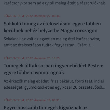
karácsonykor sem ad egy tál meleg ételt a rászorulóknak.
PÉNZCENTRUM
| 2022. december 27. 08:36
Sokkoló tömeg az ételosztáson: egyre többen
kerülnek nehéz helyzetbe Magyarországon
Sokaknak az volt az egyetlen meleg étel karácsonykor,
amit az ételosztáson tudtak fogyasztani. Ezért is
lehetéséges, hogy még tegnap is több százan álltak
sorba Debrecenben.
PÉNZCENTRUM
| 2022. december 25. 19:25
Tömegek álltak sorban ingyenebédért Pesten:
egyre többen nyomorognak
Az érkezők meleg ebédet, friss pékárut, forró teát, indiai
édességet, gyümölcsöket és egy közel 20 összetevőből
álló élelmiszer ajándékcsomagot vihetnek haza.
PÉNZCENTRUM
| 2022. december 19. 08:31
Egyre hosszabb tömegek kígyóznak az