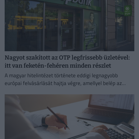
Nagyot szakított az OTP legfrissebb üzletével:
itt van feketén-fehéren minden részlet
A magyar hitelintézet története eddigi legnagyobb
európai felvásárlását hajtja végre, amellyel belép az
euróövezetbe, és kiterjeszti jelenlétét a balti piacra.