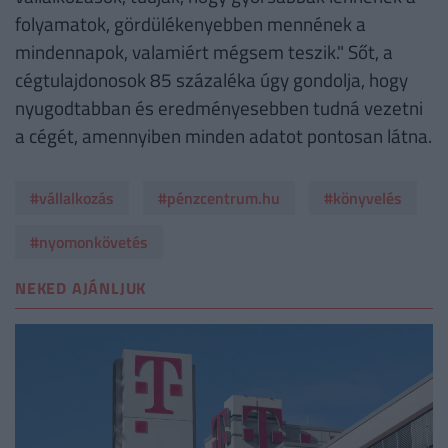
folyamatok, gördülékenyebben mennének a
mindennapok, valamiért mégsem teszik." Sőt, a
cégtulajdonosok 85 százaléka úgy gondolja, hogy
nyugodtabban és eredményesebben tudná vezetni
a cégét, amennyiben minden adatot pontosan látna.
#vállalkozás
#pénzcentrum.hu
#könyvelés
#nyomonkövetés
NEKED AJÁNLJUK