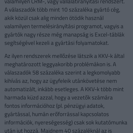
valamilyen CRM-, vagy vállalatirányítási rendszert.
A válaszadók több mint 10 százaléka gyártó cég,
akik közül csak alig minden ötödik használ
valamilyen termelésirányítási programot, vagyis a
gyártók nagy része még manapság is Excel-táblák
segítségével kezeli a gyártási folyamatokat.
Az ilyen rendszerek mellőzése látszik a KKV-k által
meghatározott leggyakoribb problémákon is. A
válaszadók 58 százaléka szerint a legkomolyabb
kihívás az, hogy az ügyfeleik utánkövetése nem
automatizált, inkább esetleges. A KKV-k több mint
harmada küzd azzal, hogy a vezetők számára
fontos információhoz (pl. pénzügyi adatok,
gyártással, humán erőforrással kapcsolatos
információk, nyereségesség) csak sok kutatómunka
után jut hozzá. Majdnem 40 százaléknál az is