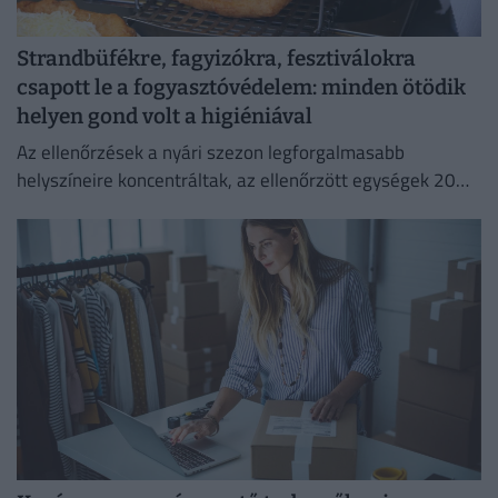
Strandbüfékre, fagyizókra, fesztiválokra
csapott le a fogyasztóvédelem: minden ötödik
helyen gond volt a higiéniával
Az ellenőrzések a nyári szezon legforgalmasabb
helyszíneire koncentráltak, az ellenőrzött egységek 20
százalékánál higiéniai hiányosságot tapasztaltak.