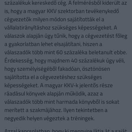
százalékuk kereskedő cég. A felmérésből kiderült az
is, hogy a magyar KKV szektorban tevékenykedő
cégvezetők milyen módon sajátították el a
vállalatirányításhoz szükséges képességeket. A
válaszok alapján úgy tűnik, hogy a cégvezetést főleg
a gyakorlatban lehet elsajátítani, hiszen a
válaszadók több mint 60 százaléka beletanult ebbe.
Érdekesség, hogy majdnem 40 százalékuk úgy véli,
hogy személyiségéből fakadóan, ösztönösen
sajátította el a cégvezetéshez szükséges
képességeket. A magyar KKV-k jelentős része
ráadásul könyvek alapján működik, azaz a
válaszadók több mint harmada könyvből is sokat
merített a szakmájához. Ilyen tekintetben a
negyedik helyen végeztek a tréningek.
Azzal kapcsolatban, hogy ki mennyire látja át a saját