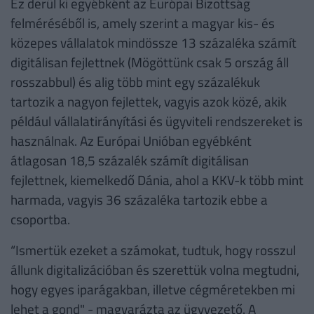
Ez derül ki egyébként az Európai Bizottság
felméréséből is, amely szerint a magyar kis- és
közepes vállalatok mindössze 13 százaléka számít
digitálisan fejlettnek (Mögöttünk csak 5 ország áll
rosszabbul) és alig több mint egy százalékuk
tartozik a nagyon fejlettek, vagyis azok közé, akik
például vállalatirányítási és ügyviteli rendszereket is
használnak. Az Európai Unióban egyébként
átlagosan 18,5 százalék számít digitálisan
fejlettnek, kiemelkedő Dánia, ahol a KKV-k több mint
harmada, vagyis 36 százaléka tartozik ebbe a
csoportba.
“Ismertük ezeket a számokat, tudtuk, hogy rosszul
állunk digitalizációban és szerettük volna megtudni,
hogy egyes iparágakban, illetve cégméretekben mi
lehet a gond" - magyarázta az ügyvezető. A