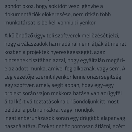
gondot okoz, hogy sok időt vesz igénybe a
dokumentációk előkeresése, nem ritkán több
munkatársat is be kell vonniuk ilyenkor.
A különböző ügyviteli szoftverek mellőzését jelzi,
hogy a válaszadók harmadánál nem látják át menet
közben a projektek nyereségességét, azaz
nincsenek tisztában azzal, hogy egyáltalán megéri-
e az adott munka, amivel foglalkoznak, vagy sem. A
cég vezetője szerint ilyenkor lenne óriási segítség
egy szoftver, amely segít abban, hogy egy-egy
projekt során vajon mekkora hatása van az ügyfél
által kért változtatásoknak. “Gondoljunk itt most
például a pótmunkákra, vagy mondjuk
ingatlanberuházások során egy drágább alapanyag
használatára. Ezeket nehéz pontosan átlátni, ezért