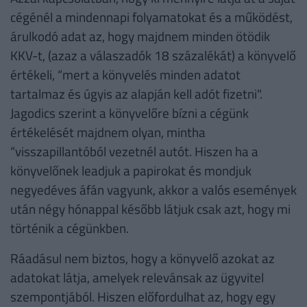
cégénél a mindennapi folyamatokat és a működést,
árulkodó adat az, hogy majdnem minden ötödik
KKV-t, (azaz a válaszadók 18 százalékát) a könyvelő
értékeli, “mert a könyvelés minden adatot
tartalmaz és úgyis az alapján kell adót fizetni".
Jagodics szerint a könyvelőre bízni a cégünk
értékelését majdnem olyan, mintha
“visszapillantóból vezetnél autót. Hiszen ha a
könyvelőnek leadjuk a papirokat és mondjuk
negyedéves áfán vagyunk, akkor a valós események
után négy hónappal később látjuk csak azt, hogy mi
történik a cégünkben.
Ráadásul nem biztos, hogy a könyvelő azokat az
adatokat látja, amelyek relevánsak az ügyvitel
szempontjából. Hiszen előfordulhat az, hogy egy