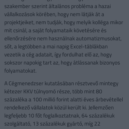
szakember szerint általános probléma a hazai
vállalkozások körében, hogy nem látják át a
projektjeiket, nem tudják, hogy melyik kolléga mikor
mit csinál, a saját folyamataik követésére és
ellenőrzésére nem használnak automatizmusokat,
sőt, a legtöbben a mai napig Excel-táblákban
vezetik a cég adatait, így fordulhat elő az, hogy
sokszor napokig tart az, hogy átlássanak bizonyos
folyamatokat.
A Cégmenedzser kutatásában résztvevő mintegy
kétezer KKV túlnyomó része, több mint 80
százaléka a 100 millió forint alatti éves árbevétellel
rendelkező vállalatok közül került ki. Jellemzően
legfeljebb 10 főt foglalkoztatnak, 64 százalékuk
szolgáltató, 13 százalékuk gyártó, míg 22