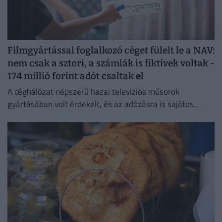
Filmgyártással foglalkozó céget fülelt le a NAV:
nem csak a sztori, a számlák is fiktívek voltak -
174 millió forint adót csaltak el
A céghálózat népszerű hazai televíziós műsorok
gyártásában volt érdekelt, és az adózásra is sajátos
forgatókönyvet talált ki.