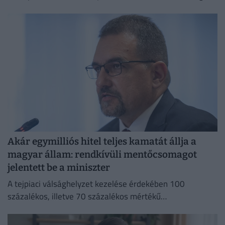
Akár egymilliós hitel teljes kamatát állja a
magyar állam: rendkívüli mentőcsomagot
jelentett be a miniszter
A tejpiaci válsághelyzet kezelése érdekében 100
százalékos, illetve 70 százalékos mértékű
kamattámogatást hirdetett Bóna Szabolcs