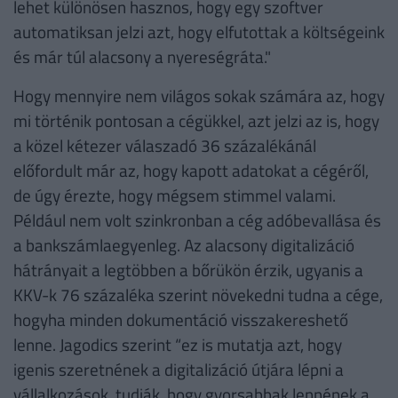
lehet különösen hasznos, hogy egy szoftver
automatiksan jelzi azt, hogy elfutottak a költségeink
és már túl alacsony a nyereségráta."
Hogy mennyire nem világos sokak számára az, hogy
mi történik pontosan a cégükkel, azt jelzi az is, hogy
a közel kétezer válaszadó 36 százalékánál
előfordult már az, hogy kapott adatokat a cégéről,
de úgy érezte, hogy mégsem stimmel valami.
Például nem volt szinkronban a cég adóbevallása és
a bankszámlaegyenleg. Az alacsony digitalizáció
hátrányait a legtöbben a bőrükön érzik, ugyanis a
KKV-k 76 százaléka szerint növekedni tudna a cége,
hogyha minden dokumentáció visszakereshető
lenne. Jagodics szerint “ez is mutatja azt, hogy
igenis szeretnének a digitalizáció útjára lépni a
vállalkozások, tudják, hogy gyorsabbak lennének a