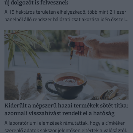
új dolgozót is felvesznek
A 15 hektáros területen elhelyezkedő, több mint 21 ezer
panelből álló rendszer hálózati csatlakozása idén ősszel
várható.
Kiderült a népszerű hazai termékek sötét titka:
azonnali visszahívást rendelt el a hatóság
A laboratóriumi elemzések rámutattak, hogy a címkéken
szereplő adatok sokszor jelentősen eltértek a valóságtól.