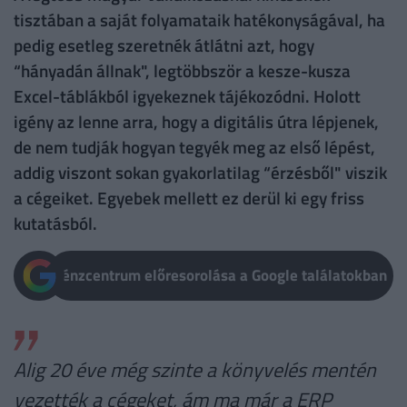
tisztában a saját folyamataik hatékonyságával, ha
pedig esetleg szeretnék átlátni azt, hogy
“hányadán állnak", legtöbbször a kesze-kusza
Excel-táblákból igyekeznek tájékozódni. Holott
igény az lenne arra, hogy a digitális útra lépjenek,
de nem tudják hogyan tegyék meg az első lépést,
addig viszont sokan gyakorlatilag “érzésből" viszik
a cégeiket. Egyebek mellett ez derül ki egy friss
kutatásból.
Pénzcentrum előresorolása a Google találatokban
Alig 20 éve még szinte a könyvelés mentén
vezették a cégeket, ám ma már a ERP