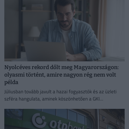
Nyolcéves rekord dőlt meg Magyarországon:
olyasmi történt, amire nagyon rég nem volt
példa
Júliusban tovább javult a hazai fogyasztók és az üzleti
szféra hangulata, aminek köszönhetően a GKI
konjunktúraindexe négy és fél éves csúcsra emelkedett.