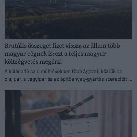
Brutális összeget fizet vissza az állam több
magyar cégnek is: ezt a teljes magyar
költségvetés megérzi
A különadó az elmúlt években több ágazat, köztük az
olajipar, a vegyipar és az építőanyag-gyártás szereplőit is
érzékenyen érintette.