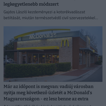
legkegyetlenebb módszert
Gajdos László kezdeményezi a kotorékvadászat
betiltását, miután természetvédő civil szervezetekkel
egyeztetett.
Már az időpont is megvan: vadiúj városban
nyitja meg következő üzletét a McDonald's
Magyarországon - ez lesz benne az extra