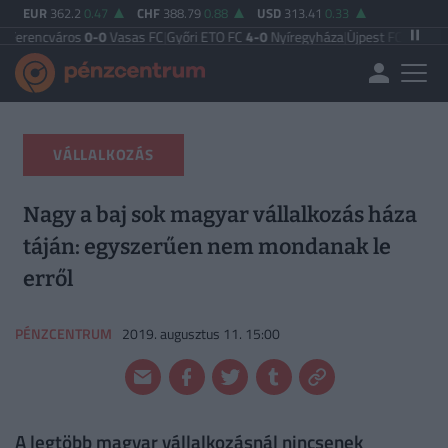
EUR
362.2
0.47
CHF
388.79
0.88
USD
313.41
0.33
áros
0-0
Vasas FC
|
Győri ETO FC
4-0
Nyíregyháza
|
Újpest FC
4-2
Debreceni V
VÁLLALKOZÁS
Nagy a baj sok magyar vállalkozás háza
táján: egyszerűen nem mondanak le
erről
PÉNZCENTRUM
2019. augusztus 11. 15:00
A legtöbb magyar vállalkozásnál nincsenek