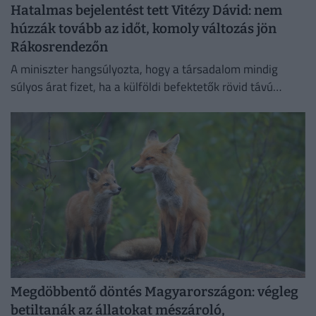
Hatalmas bejelentést tett Vitézy Dávid: nem
húzzák tovább az időt, komoly változás jön
Rákosrendezőn
A miniszter hangsúlyozta, hogy a társadalom mindig
súlyos árat fizet, ha a külföldi befektetők rövid távú
érdekei és a politikai kampányok felülírják a szakmai
szempontokat.
Megdöbbentő döntés Magyarországon: végleg
betiltanák az állatokat mészároló,