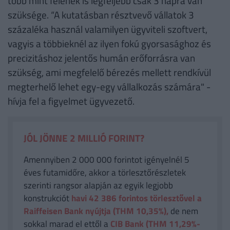
több mint felének is legfeljebb csak 3 napra van
szüksége. “A kutatásban résztvevő vállatok 3
százaléka használ valamilyen ügyviteli szoftvert,
vagyis a többieknél az ilyen fokú gyorsasághoz és
precizitáshoz jelentős humán erőforrásra van
szükség, ami megfelelő bérezés mellett rendkívül
megterhelő lehet egy-egy vállalkozás számára" -
hívja fel a figyelmet ügyvezető.
JÓL JÖNNE 2 MILLIÓ FORINT?
Amennyiben 2 000 000 forintot igényelnél 5
éves futamidőre, akkor a törlesztőrészletek
szerinti rangsor alapján az egyik legjobb
konstrukciót
havi 42 386
forintos törlesztővel a
Raiffeisen Bank nyújtja (THM 10,35%),
de nem
sokkal marad el ettől a
CIB Bank (THM 11,29%-