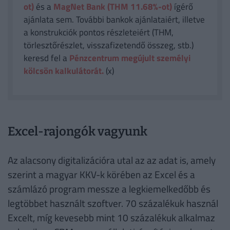
ot)
és a
MagNet Bank (THM 11.68%-ot)
ígérő
ajánlata sem. További bankok ajánlataiért, illetve
a konstrukciók pontos részleteiért (THM,
törlesztőrészlet, visszafizetendő összeg, stb.)
keresd fel a
Pénzcentrum megújult személyi
kölcsön kalkulátorát.
(x)
Excel-rajongók vagyunk
Az alacsony digitalizációra utal az az adat is, amely
szerint a magyar KKV-k körében az Excel és a
számlázó program messze a legkiemelkedőbb és
legtöbbet használt szoftver. 70 százalékuk használ
Excelt, míg kevesebb mint 10 százalékuk alkalmaz