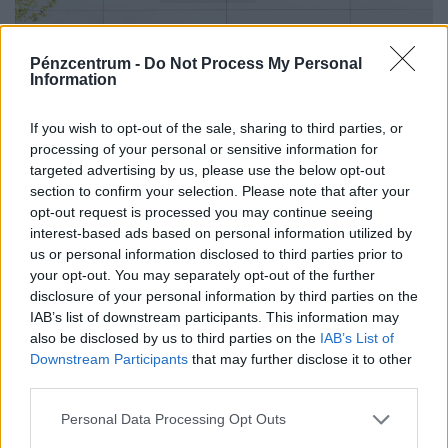
Brutális bírságot kapott a GVH-tól a Lidl:
Pénzcentrum -
Do Not Process My Personal
ezért kell perkálniuk, hároméves ügy ért
Information
véget
If you wish to opt-out of the sale, sharing to third parties, or
A vállalat ezúttal elismerte a jogsértést, és
processing of your personal or sensitive information for
együttműködött a hivatallal - az ügy előzményei három
targeted advertising by us, please use the below opt-out
évre nyúlnak vissza.
section to confirm your selection. Please note that after your
opt-out request is processed you may continue seeing
interest-based ads based on personal information utilized by
us or personal information disclosed to third parties prior to
your opt-out. You may separately opt-out of the further
disclosure of your personal information by third parties on the
IAB’s list of downstream participants. This information may
also be disclosed by us to third parties on the
IAB’s List of
Downstream Participants
that may further disclose it to other
third parties.
Personal Data Processing Opt Outs
Így mehetsz hónapokra is szabadságra