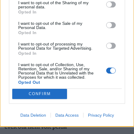
anélkül, hogy rámenne az állásod: új
I want to opt-out of the Sharing of my
personal data.
munkahelyi fogás ütötte fel a fejét
Opted In
Magyarországon
I want to opt-out of the Sale of my
Egy jól időzített és megtervezett karrierszünet nemcsak a
Personal Data.
vezetőt, hanem a vállalkozást is új pályára állíthatja.
Opted In
I want to opt-out of processing my
Personal Data for Targeted Advertising.
Opted In
I want to opt-out of Collection, Use,
Retention, Sale, and/or Sharing of my
Personal Data that Is Unrelated with the
Purposes for which it was collected.
Opted Out
CONFIRM
Rendkívüli bejelentést tettek a magyar
Data Deletion
Data Access
Privacy Policy
családi cégek: olyasmire készülnek, amire
évek óta nem volt példa