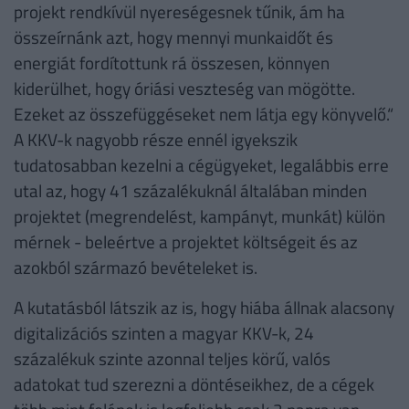
projekt rendkívül nyereségesnek tűnik, ám ha
összeírnánk azt, hogy mennyi munkaidőt és
energiát fordítottunk rá összesen, könnyen
kiderülhet, hogy óriási veszteség van mögötte.
Ezeket az összefüggéseket nem látja egy könyvelő.“
A KKV-k nagyobb része ennél igyekszik
tudatosabban kezelni a cégügyeket, legalábbis erre
utal az, hogy 41 százalékuknál általában minden
projektet (megrendelést, kampányt, munkát) külön
mérnek - beleértve a projektet költségeit és az
azokból származó bevételeket is.
A kutatásból látszik az is, hogy hiába állnak alacsony
digitalizációs szinten a magyar KKV-k, 24
százalékuk szinte azonnal teljes körű, valós
adatokat tud szerezni a döntéseikhez, de a cégek