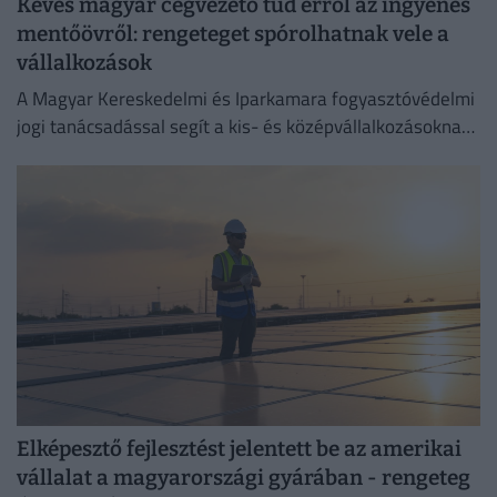
Kevés magyar cégvezető tud erről az ingyenes
mentőövről: rengeteget spórolhatnak vele a
vállalkozások
A Magyar Kereskedelmi és Iparkamara fogyasztóvédelmi
jogi tanácsadással segít a kis- és középvállalkozásoknak
megelőzni a költséges jogsértéseket.
Elképesztő fejlesztést jelentett be az amerikai
vállalat a magyarországi gyárában - rengeteg