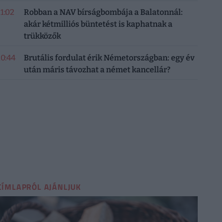
11:02
Robban a NAV bírságbombája a Balatonnál:
akár kétmilliós büntetést is kaphatnak a
trükközők
10:44
Brutális fordulat érik Németországban: egy év
után máris távozhat a német kancellár?
CÍMLAPRÓL AJÁNLJUK