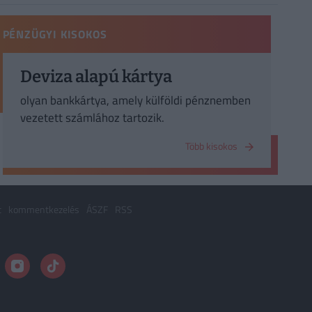
PÉNZÜGYI KISOKOS
Deviza alapú kártya
olyan bankkártya, amely külföldi pénznemben
vezetett számlához tartozik.
Több kisokos
t
kommentkezelés
ÁSZF
RSS