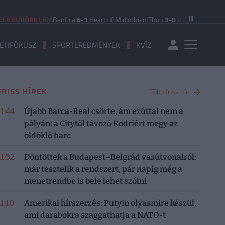
 EURÓPA LIGA
Benfica
6-1
Heart of Midlothian
|
Thun
3-0
Vikingur Reykjavik
|
P
ETIFÓKUSZ
SPORTEREDMÉNYEK
KVÍZ
FRISS HÍREK
Több friss hír
11:44
Újabb Barca-Real csörte, ám ezúttal nem a
pályán: a Citytől távozó Rodriért megy az
öldöklő harc
11:32
Döntöttek a Budapest–Belgrád vasútvonalról:
már tesztelik a rendszert, pár napig még a
menetrendbe is bele lehet szólni
11:10
Amerikai hírszerzés: Putyin olyasmire készül,
ami darabokra szaggathatja a NATO-t