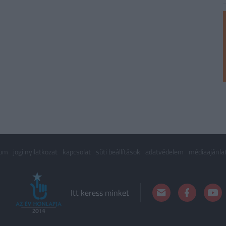
zum
jogi nyilatkozat
kapcsolat
süti beállítások
adatvédelem
médiaajánla
Itt keress minket