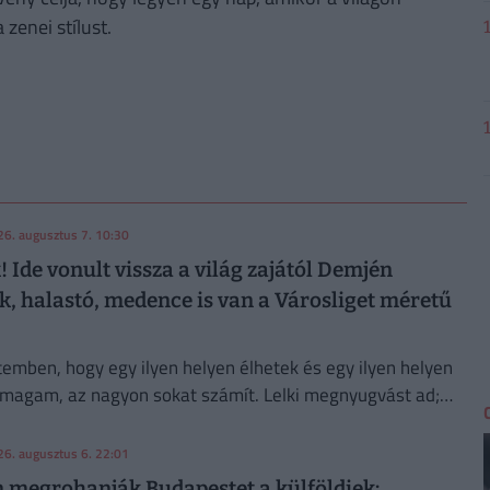
enei stílust.
26. augusztus 7. 10:30
 Ide vonult vissza a világ zajától Demjén
k, halastó, medence is van a Városliget méretű
emben, hogy egy ilyen helyen élhetek és egy ilyen helyen
magam, az nagyon sokat számít. Lelki megnyugvást ad;
m a természetbe."
26. augusztus 6. 22:01
 megrohanják Budapestet a külföldiek: