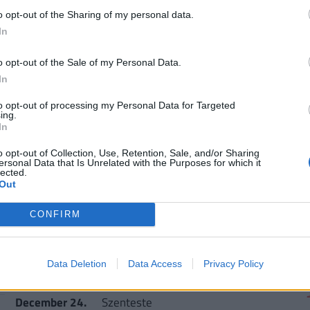
December 13.
A hegedű nemzetközi napja
o opt-out of the Sharing of my personal data.
December 14.
Sopron napja (A hűség napja)
In
December 15.
A tea világnapja
o opt-out of the Sale of my Personal Data.
2
In
December 15.
A ronda karácsonyi pulcsik napja
to opt-out of processing my Personal Data for Targeted
December 16.
A magyar kórusok napja
ing.
In
December 18.
Az emigránsok nemzetközi napja
o opt-out of Collection, Use, Retention, Sale, and/or Sharing
2
ersonal Data that Is Unrelated with the Purposes for which it
December 18.
A nemzetiségek napja
lected.
Out
Magyarországon
December 20.
Advent (4.)
CONFIRM
December 20.
A szolidaritás nemzetközi napja
Data Deletion
Data Access
Privacy Policy
December 20.
Sangría nap
December 24.
Szenteste