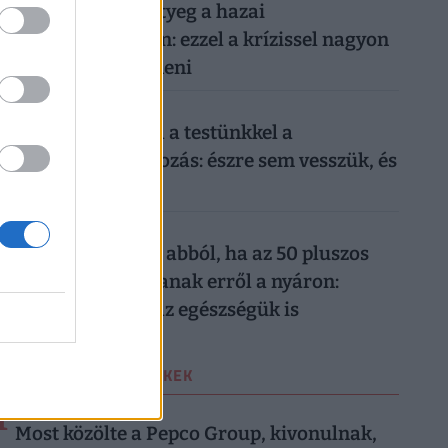
Időzített bomba ketyeg a hazai
nyugdíjrendszerben: ezzel a krízissel nagyon
nehéz lesz mit kezdeni
026. augusztus 6.
Sokkoló, mit művel a testünkkel a
mindennapi mobilozás: észre sem vesszük, és
máris kész a baj
026. augusztus 6.
Komoly baj is lehet abból, ha az 50 pluszos
magyarok lemondanak erről a nyáron:
könnyen rámehet az egészségük is
LEGOLVASOTTABB CIKKEK
1
VÁSÁRLÁS
| 4 hete
Most közölte a Pepco Group, kivonulnak,