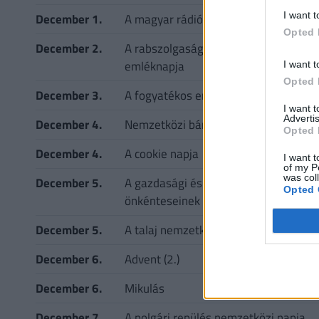
I want t
December 1.
A magyar rádiózás napja
Opted 
December 2.
A rabszolgaság eltörlésének
emléknapja
I want t
Opted 
December 3.
A fogyatékos emberek világnapja
I want 
Advertis
December 4.
Nemzetközi bányásznap
Opted 
December 4.
A cookie napja
I want t
of my P
was col
December 5.
A gazdasági és szociális fejlődés
Opted 
önkénteseinek világnapja
December 5.
A talaj nemzetközi napja
December 6.
Advent (2.)
December 6.
Mikulás
December 7.
A polgári repülés nemzetközi napja