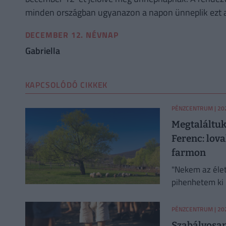
minden országban ugyanazon a napon ünneplik ezt a z
DECEMBER 12. NÉVNAP
Gabriella
KAPCSOLÓDÓ CIKKEK
PÉNZCENTRUM
| 20
Megtaláltuk!
Ferenc: lova
farmon
"Nekem az élet
pihenhetem ki 
visszaköltözte
PÉNZCENTRUM
| 20
Szabályosan