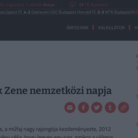
26. augusztus 7. péntek
Ibolya
33 °C
Budapest
Újpest FC
4-2
Debreceni VSC
|
Budapest Honvéd FC
3-3
MTK Budapest
UEFA
ÁRFOLYAM
KALKULÁTOR
H
k Zene nemzetközi napja
s, a műfaj nagy rajongója kezdeményezte, 2012
ny célja, hogy legyen egy nap, amikor a világon