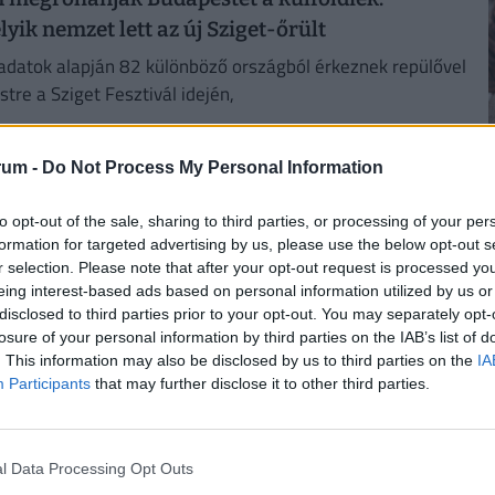
lyik nemzet lett az új Sziget-őrült
i adatok alapján 82 különböző országból érkeznek repülővel
tre a Sziget Fesztivál idején,
26. augusztus 5. 20:02
rum -
Do Not Process My Personal Information
ejelentés a Szigettől: így nézhetjük otthonról,
2
gyar fellépők koncertjeit
to opt-out of the sale, sharing to third parties, or processing of your per
formation for targeted advertising by us, please use the below opt-out s
ók koncertjeinek felvételét még a nyár folyamán láthatják
r selection. Please note that after your opt-out request is processed y
fellépések korlátozott ideig a Médiaklikken is
eing interest-based ads based on personal information utilized by us or
 lesznek.
disclosed to third parties prior to your opt-out. You may separately opt-
losure of your personal information by third parties on the IAB’s list of
2
. This information may also be disclosed by us to third parties on the
IA
Participants
that may further disclose it to other third parties.
December 11.
Nemzetközi hegynap
December 13.
Advent (3.)
l Data Processing Opt Outs
2