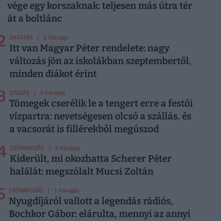
vége egy korszaknak: teljesen más útra tér
át a boltlánc
2
OKTATÁS
| 2 hónapja
Itt van Magyar Péter rendelete: nagy
változás jön az iskolákban szeptembertől,
minden diákot érint
3
UTAZÁS
| 3 hónapja
Tömegek cserélik le a tengert erre a festői
vízpartra: nevetségesen olcsó a szállás, és
a vacsorát is fillérekből megúszod
4
SZÓRAKOZÁS
| 3 hónapja
Kiderült, mi okozhatta Scherer Péter
halálát: megszólalt Mucsi Zoltán
5
SZÓRAKOZÁS
| 1 hónapja
Nyugdíjáról vallott a legendás rádiós,
Bochkor Gábor: elárulta, mennyi az annyi