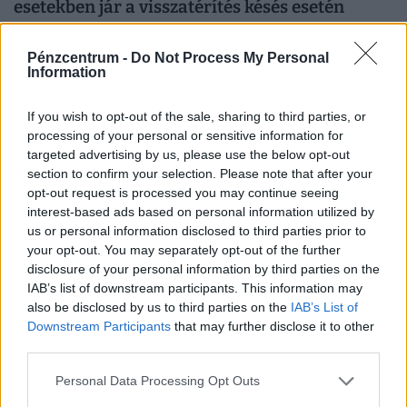
esetekben jár a visszatérítés késés esetén
Késik vagy kimarad a vonat? Ilyenkor az is számít, milyen
jeggyel utaztunk. Mutatjuk, mikor jár pénzvisszafizetés,
Pénzcentrum -
Do Not Process My Personal
Information
kupon vagy kártérítés.
If you wish to opt-out of the sale, sharing to third parties, or
processing of your personal or sensitive information for
targeted advertising by us, please use the below opt-out
section to confirm your selection. Please note that after your
opt-out request is processed you may continue seeing
interest-based ads based on personal information utilized by
us or personal information disclosed to third parties prior to
your opt-out. You may separately opt-out of the further
disclosure of your personal information by third parties on the
IAB’s list of downstream participants. This information may
also be disclosed by us to third parties on the
IAB’s List of
Vitézy Dávid exkluzív, országos forgalom-
Downstream Participants
that may further disclose it to other
térképe jól mutatja, melyik autópályát kellene
third parties.
azonnal kibővíteni
Personal Data Processing Opt Outs
Az M7-es autópálya rendre elesik a nyári hétvégéken, de