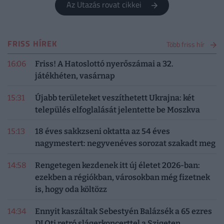
Az Utazás rovat cikkei
FRISS HÍREK
Több friss hír
16:06
Friss! A Hatoslottó nyerőszámai a 32.
játékhéten, vasárnap
15:31
Újabb területeket veszíthetett Ukrajna: két
település elfoglalását jelentette be Moszkva
15:13
18 éves sakkzseni oktatta az 54 éves
nagymestert: negyvenéves sorozat szakadt meg
14:58
Rengetegen kezdenek itt új életet 2026-ban:
ezekben a régiókban, városokban még fizetnek
is, hogy oda költözz
14:34
Ennyit kaszáltak Sebestyén Balázsék a 65 ezres
DJ Oti retró slágerkoncerttel a Szigeten