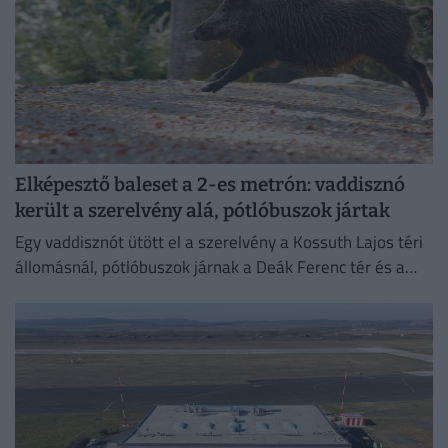
Elképesztő baleset a 2-es metrón: vaddisznó
került a szerelvény alá, pótlóbuszok jártak
Egy vaddisznót ütött el a szerelvény a Kossuth Lajos téri
állomásnál, pótlóbuszok járnak a Deák Ferenc tér és a
Déli pályaudvar között.