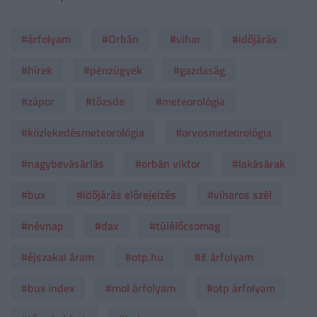
#árfolyam
#Orbán
#vihar
#időjárás
#hírek
#pénzügyek
#gazdaság
#zápor
#tőzsde
#meteorológia
#közlekedésmeteorológia
#orvosmeteorológia
#nagybevásárlás
#orbán viktor
#lakásárak
#bux
#időjárás előrejelzés
#viharos szél
#névnap
#dax
#túlélőcsomag
#éjszakai áram
#otp.hu
#£ árfolyam
#bux index
#mol árfolyam
#otp árfolyam