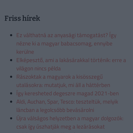
Friss hírek
Ez válthatná az anyasági támogatást? Így
nézne ki a magyar babacsomag, ennyibe
kerülne
Elképesztő, ami a lakásárakkal történik: erre a
világon nincs példa
Rászoktak a magyarok a kisösszegű
utalásokra: mutatjuk, mi áll a háttérben
Így keresheted degeszre magad 2021-ben
Aldi, Auchan, Spar, Tesco: teszteltük, melyik
láncban a legolcsóbb bevásárolni
Újra válságos helyzetben a magyar dolgozók:
csak így úszhatják meg a lezárásokat