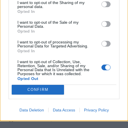
I want to opt-out of the Sharing of my
a legtöbb nagyobb autópályán is tízezrek haladnak át
personal data.
naponta.
Opted In
I want to opt-out of the Sale of my
Personal Data.
Opted In
I want to opt-out of processing my
Personal Data for Targeted Advertising.
Opted In
I want to opt-out of Collection, Use,
Retention, Sale, and/or Sharing of my
Personal Data that Is Unrelated with the
Purposes for which it was collected.
Opted Out
Nem várt csapás érte a főszezon közepén
CONFIRM
nyaralókat: kitört a vulkán, megbénult a
légiközlekedés
Data Deletion
Data Access
Privacy Policy
Az Etna újabb kitörése miatt szombaton fel kellett
függeszteni az érkező járatokat a szicíliai Catania
nemzetközi repülőterén.