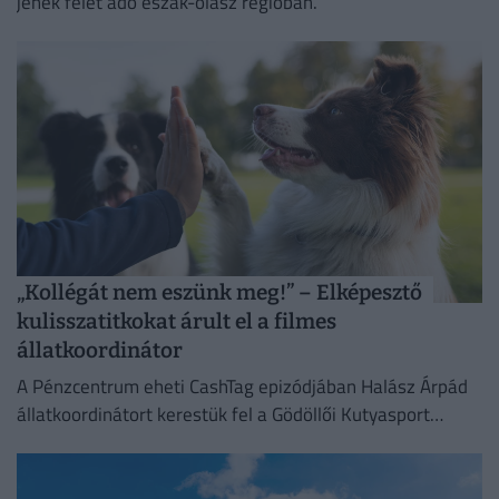
jének felét adó észak-olasz régióban.
„Kollégát nem eszünk meg!” – Elképesztő
kulisszatitkokat árult el a filmes
állatkoordinátor
A Pénzcentrum eheti CashTag epizódjában Halász Árpád
állatkoordinátort kerestük fel a Gödöllői Kutyasport
Központban