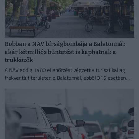
Robban a NAV bírságbombája a Balatonnál:
akár kétmilliós büntetést is kaphatnak a
trükközők
A NAV eddig 1480 ellenőrzést végzett a turisztikailag
frekventált területen a Balatonnál, ebből 316 esetben
tárt fel szabálytalanságot.