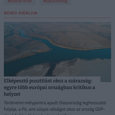
#tőzsde hírek
#babacsomag
NEKED AJÁNLJUK
Elképesztő pusztítást okoz a szárazság:
egyre több európai országban kritikus a
helyzet
Történelmi mélypontra apadt Olaszország leghosszabb
folyója, a Pó, ami súlyos válságot okoz az ország GDP-