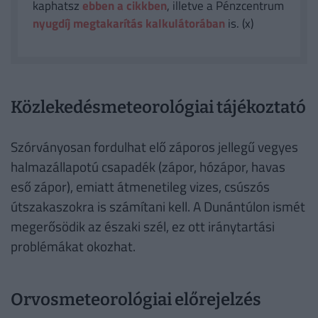
kaphatsz
ebben a cikkben
, illetve a Pénzcentrum
nyugdíj megtakarítás kalkulátorában
is. (x)
Közlekedésmeteorológiai tájékoztató
Szórványosan fordulhat elő záporos jellegű vegyes
halmazállapotú csapadék (zápor, hózápor, havas
eső zápor), emiatt átmenetileg vizes, csúszós
útszakaszokra is számítani kell. A Dunántúlon ismét
megerősödik az északi szél, ez ott iránytartási
problémákat okozhat.
Orvosmeteorológiai előrejelzés