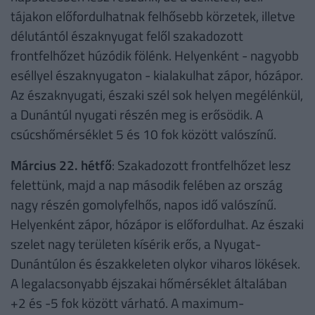
tájakon előfordulhatnak felhősebb körzetek, illetve
délutántól északnyugat felől szakadozott
frontfelhőzet húzódik fölénk. Helyenként - nagyobb
eséllyel északnyugaton - kialakulhat zápor, hózápor.
Az északnyugati, északi szél sok helyen megélénkül,
a Dunántúl nyugati részén meg is erősödik. A
csúcshőmérséklet 5 és 10 fok között valószínű.
Március 22. hétfő
: Szakadozott frontfelhőzet lesz
felettünk, majd a nap második felében az ország
nagy részén gomolyfelhős, napos idő valószínű.
Helyenként zápor, hózápor is előfordulhat. Az északi
szelet nagy területen kísérik erős, a Nyugat-
Dunántúlon és északkeleten olykor viharos lökések.
A legalacsonyabb éjszakai hőmérséklet általában
+2 és -5 fok között várható. A maximum-