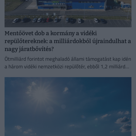
Mentőövet dob a kormány a vidéki
repülőtereknek: a milliárdokból újraindulhat a
nagy járatbővítés?
Ötmilliárd forintot meghaladó állami támogatást kap idén
a három vidéki nemzetközi repülőtér, ebből 1,2 milliárd
forint jut a sármelléki Hévíz–Balaton Airportnak.