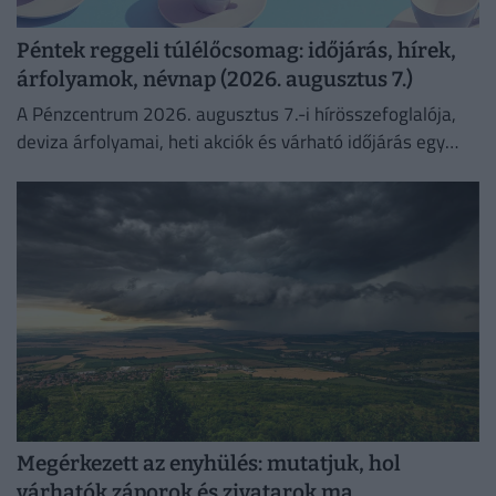
Péntek reggeli túlélőcsomag: időjárás, hírek,
árfolyamok, névnap (2026. augusztus 7.)
A Pénzcentrum 2026. augusztus 7.-i hírösszefoglalója,
deviza árfolyamai, heti akciók és várható időjárás egy
helyen!
Megérkezett az enyhülés: mutatjuk, hol
várhatók záporok és zivatarok ma