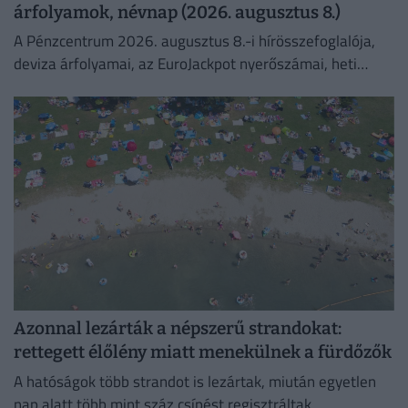
árfolyamok, névnap (2026. augusztus 8.)
A Pénzcentrum 2026. augusztus 8.-i hírösszefoglalója,
deviza árfolyamai, az EuroJackpot nyerőszámai, heti
akciók és várható időjárás egy helyen!
Azonnal lezárták a népszerű strandokat:
rettegett élőlény miatt menekülnek a fürdőzők
A hatóságok több strandot is lezártak, miután egyetlen
nap alatt több mint száz csípést regisztráltak.