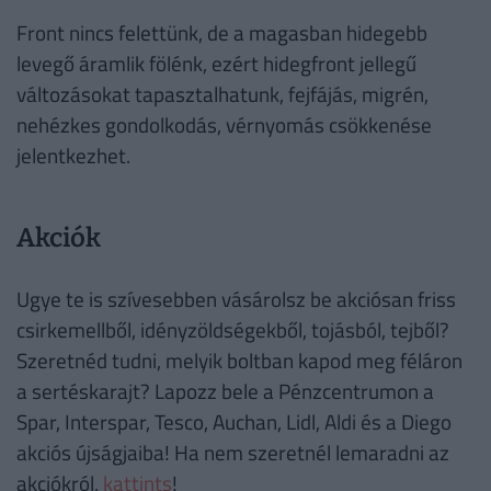
Front nincs felettünk, de a magasban hidegebb
levegő áramlik fölénk, ezért hidegfront jellegű
változásokat tapasztalhatunk, fejfájás, migrén,
nehézkes gondolkodás, vérnyomás csökkenése
jelentkezhet.
Akciók
Ugye te is szívesebben vásárolsz be akciósan friss
csirkemellből, idényzöldségekből, tojásból, tejből?
Szeretnéd tudni, melyik boltban kapod meg féláron
a sertéskarajt? Lapozz bele a Pénzcentrumon a
Spar, Interspar, Tesco, Auchan, Lidl, Aldi és a Diego
akciós újságjaiba! Ha nem szeretnél lemaradni az
akciókról,
kattints
!