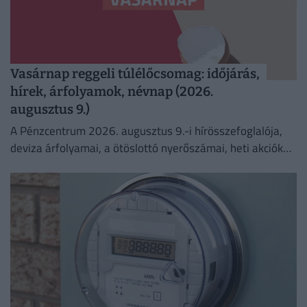
Vasárnap reggeli túlélőcsomag: időjárás,
hírek, árfolyamok, névnap (2026.
augusztus 9.)
A Pénzcentrum 2026. augusztus 9.-i hírösszefoglalója,
deviza árfolyamai, a ötöslottó nyerőszámai, heti akciók
és várható időjárás egy helyen!