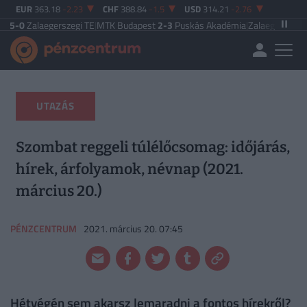
EUR
363.18
-2.23
CHF
388.84
-1.5
USD
314.21
-2.76
egerszegi TE
|
MTK Budapest
2-3
Puskás Akadémia
|
Zalaegerszegi TE
5-2
Pak
UTAZÁS
Szombat reggeli túlélőcsomag: időjárás,
hírek, árfolyamok, névnap (2021.
március 20.)
PÉNZCENTRUM
2021. március 20. 07:45
Hétvégén sem akarsz lemaradni a fontos hírekről?