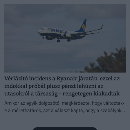
strandszezon.
Vérlázító incidens a Ryanair járatán: ezzel az
indokkal próbál plusz pénzt lehúzni az
utasokról a társaság - rengetegen kiakadtak
Amikor az egyik dolgozótól megkérdezte, hogy változtak-
e a mérethatárok, azt a választ kapta, hogy a szabályok
változatlanok, de a betartatásuk szigorúbbá vált.