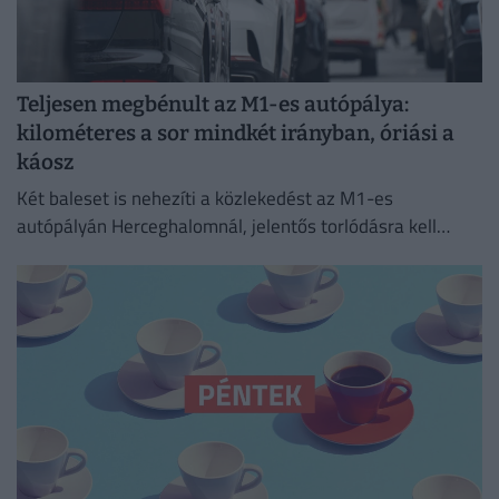
Teljesen megbénult az M1-es autópálya:
kilométeres a sor mindkét irányban, óriási a
káosz
Két baleset is nehezíti a közlekedést az M1-es
autópályán Herceghalomnál, jelentős torlódásra kell
készülni mindkét irányba.