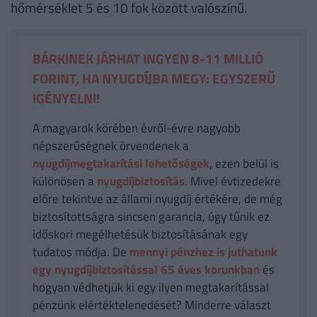
hőmérséklet 5 és 10 fok között valószínű.
BÁRKINEK JÁRHAT INGYEN 8-11 MILLIÓ
FORINT, HA NYUGDÍJBA MEGY: EGYSZERŰ
IGÉNYELNI!
A magyarok körében évről-évre nagyobb
népszerűségnek örvendenek a
nyugdíjmegtakarítási lehetőségek
, ezen belül is
különösen a
nyugdíjbiztosítás
. Mivel évtizedekre
előre tekintve az állami nyugdíj értékére, de még
biztosítottságra sincsen garancia, úgy tűnik ez
időskori megélhetésük biztosításának egy
tudatos módja. De
mennyi pénzhez is juthatunk
egy nyugdíjbiztosítással 65 éves korunkban
és
hogyan védhetjük ki egy ilyen megtakarítással
pénzünk elértéktelenedését? Minderre választ