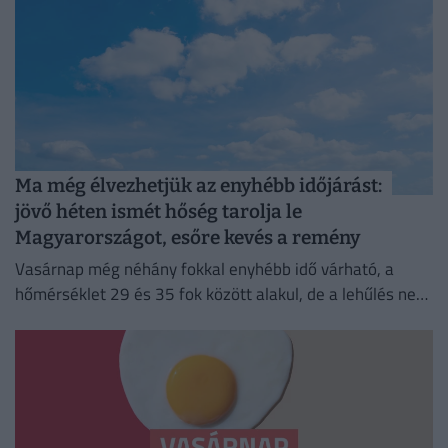
Ma még élvezhetjük az enyhébb időjárást:
jövő héten ismét hőség tarolja le
Magyarországot, esőre kevés a remény
Vasárnap még néhány fokkal enyhébb idő várható, a
hőmérséklet 29 és 35 fok között alakul, de a lehűlés nem
tart sokáig.