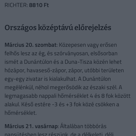
RICHTER:
8810 Ft
Országos középtávú előrejelzés
Március 20. szombat
: Közepesen vagy erősen
felhős lesz az ég, és szórványosan, elsősorban
ismét a Dunántúlon és a Duna-Tisza közén lehet
hózápor, havaseső-zápor, zápor, utóbbi területen
egy-egy zivatar is kialakulhat. A Dunántúlon
megélénkül, néhol megerősödik az északi szél. A
legmagasabb nappali hőmérséklet 4 és 8 fok között
alakul. Késő estére -3 és +3 fok közé csökken a
hőmérséklet.
Március 21. vasárnap
: Általában többórás
napsütésben lesz részünk, de a délkeleti, déli