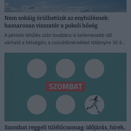
Nem sokáig örülhetünk az enyhülésnek:
hamarosan visszatér a pokoli hőség
A pénteki lehűlés után továbbra is kellemesebb idő
várható a hétvégén, a csúcshőmérséklet többnyire 30 és
35 fok között alakul.
Szombat reggeli túlélőcsomag: időjárás, hírek,