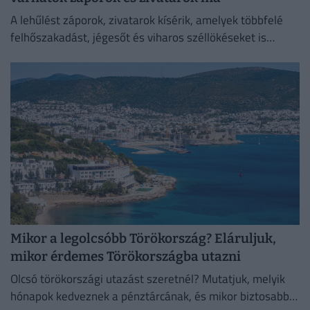
A lehűlést záporok, zivatarok kísérik, amelyek többfelé
felhőszakadást, jégesőt és viharos széllökéseket is
okozhatnak.
Mikor a legolcsóbb Törökország? Eláruljuk,
mikor érdemes Törökországba utazni
Olcsó törökországi utazást szeretnél? Mutatjuk, melyik
hónapok kedveznek a pénztárcának, és mikor biztosabb a