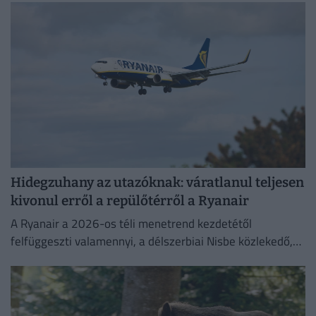
Hidegzuhany az utazóknak: váratlanul teljesen
kivonul erről a repülőtérről a Ryanair
A Ryanair a 2026-os téli menetrend kezdetétől
felfüggeszti valamennyi, a délszerbiai Nisbe közlekedő,
illetve onnan induló járatát.