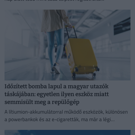
Időzített bomba lapul a magyar utazók
táskájában: egyetlen ilyen eszköz miatt
semmisült meg a repülőgép
A lítiumion-akkumulátorral működő eszközök, különösen
a powerbankok és az e-cigaretták, ma már a légi
közlekedés egyik legnagyobb biztonsági kockázatát
jelentik.