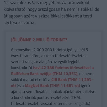
12 százalékos Vas megyében. Az arányokból
kiolvasható, hogy országosan ha nem is sokkal, de
átlagosan azért 4 százalékkal csökkent a testi
sértések száma.
JÓL JÖNNE 2 MILLIÓ FORINT?
Amennyiben 2 000 000 forintot igényelnél 5
éves futamidőre, akkor a törlesztőrészletek
szerinti rangsor alapján az egyik legjobb
konstrukciót
havi 42 386
forintos törlesztővel a
Raiffeisen Bank nyújtja (THM 10,35%),
de nem
sokkal marad el ettől a
CIB Bank (THM 11,29%-
ot)
és a
MagNet Bank (THM 11.68%-ot)
ígérő
ajánlata sem. További bankok ajánlataiért, illetve
a konstrukciók pontos részleteiért (THM,
törlesztőrészlet, visszafizetendő összeg, stb.)