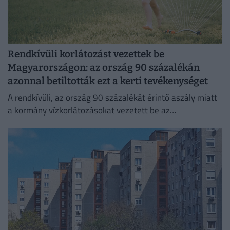
Rendkívüli korlátozást vezettek be
Magyarországon: az ország 90 százalékán
azonnal betiltották ezt a kerti tevékenységet
A rendkívüli, az ország 90 százalékát érintő aszály miatt
a kormány vízkorlátozásokat vezetett be az
ivóvízhálózaton a folyamatos lakossági ellátás
biztosítása érdekében.