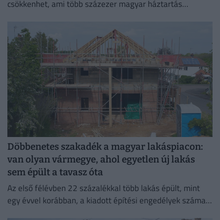
csökkenhet, ami több százezer magyar háztartás
számára jelenthet könnyebbséget.
Döbbenetes szakadék a magyar lakáspiacon:
van olyan vármegye, ahol egyetlen új lakás
sem épült a tavasz óta
Az első félévben 22 százalékkal több lakás épült, mint
egy évvel korábban, a kiadott építési engedélyek száma
pedig még nagyobb, 29 százalékos ugrást mutatott