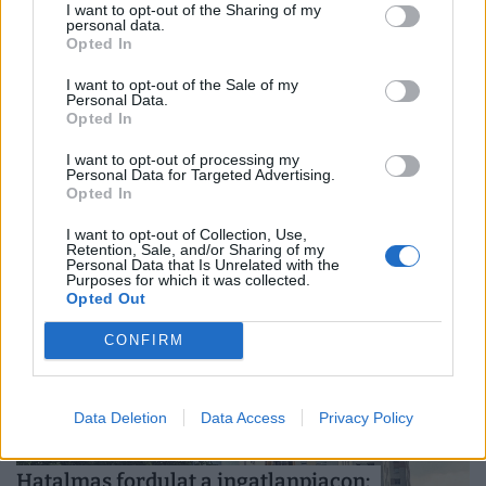
I want to opt-out of the Sharing of my
personal data.
Opted In
I want to opt-out of the Sale of my
Personal Data.
Közeleg a döntés napja: holnap elárulják a
Opted In
három államfőjelölt nevét
I want to opt-out of processing my
A miniszterelnök szerint nem társadalmi egyeztetés
Personal Data for Targeted Advertising.
Opted In
zajlik az államfő kiválasztásáról, hanem ajánlásokat
kértek, és a folyamat a végéhez közeledik.
I want to opt-out of Collection, Use,
Retention, Sale, and/or Sharing of my
Personal Data that Is Unrelated with the
Purposes for which it was collected.
Opted Out
CONFIRM
Data Deletion
Data Access
Privacy Policy
Hatalmas fordulat a ingatlanpiacon: