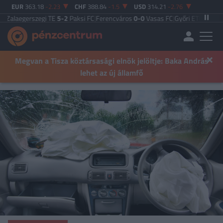
EUR
363.18
-2.23
CHF
388.84
-1.5
USD
314.21
-2.76
szegi TE
5-2
Paksi FC
|
Ferencváros
0-0
Vasas FC
|
Győri ETO FC
4-0
Nyíregyhá
×
Megvan a Tisza köztársasági elnök jelöltje: Baka András
lehet az új államfő