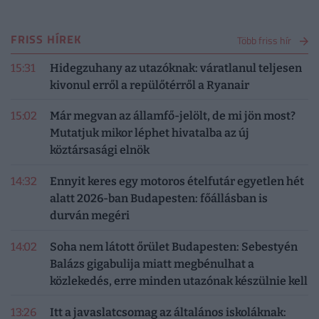
FRISS HÍREK
Több friss hír
15:31
Hidegzuhany az utazóknak: váratlanul teljesen
kivonul erről a repülőtérről a Ryanair
15:02
Már megvan az államfő-jelölt, de mi jön most?
Mutatjuk mikor léphet hivatalba az új
köztársasági elnök
14:32
Ennyit keres egy motoros ételfutár egyetlen hét
alatt 2026-ban Budapesten: főállásban is
durván megéri
14:02
Soha nem látott őrület Budapesten: Sebestyén
Balázs gigabulija miatt megbénulhat a
közlekedés, erre minden utazónak készülnie kell
13:26
Itt a javaslatcsomag az általános iskoláknak: