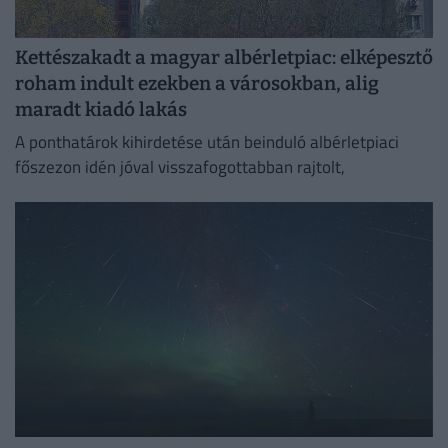
Kettészakadt a magyar albérletpiac: elképesztő
roham indult ezekben a városokban, alig
maradt kiadó lakás
A ponthatárok kihirdetése után beinduló albérletpiaci
főszezon idén jóval visszafogottabban rajtolt,