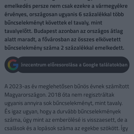
emelkedés persze nem csak ezekre a vármegyékre
érvényes, országosan ugyanis 6 százalékkal több
bűncselekményt követtek el tavaly, mint
tavalyelőtt. Budapest azonban az országos átlag
alatt maradt, a fővárosban az összes elkövetett
bűncselekmény száma 2 százalékkal emelkedett.
Pénzcentrum előresorolása a Google találatokban
A 2023-as év meglehetősen bűnös évnek számított
Magyarországon. 2018 óta nem regisztráltak
ugyanis annyira sok bűncselekményt, mint tavaly.
És igaz ugyan, hogy a durvább bűncselekmények
száma, úgy mint az emberölésé is visszaesett, de a
csalások és a lopások száma az egekbe szökött. Így