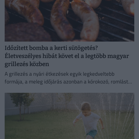
Időzített bomba a kerti sütögetés?
Életveszélyes hibát követ el a legtöbb magyar
grillezés közben
A grillezés a nyári étkezések egyik legkedveltebb
formája, a meleg időjárás azonban a kórokozó, romlást
okozó baktériumok gyorsabb szaporodásának is kedvez.