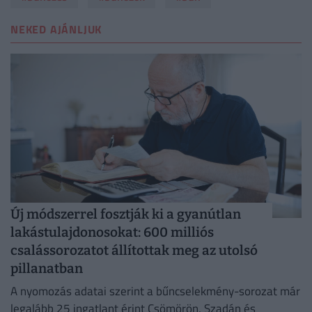
NEKED AJÁNLJUK
Új módszerrel fosztják ki a gyanútlan
lakástulajdonosokat: 600 milliós
csalássorozatot állítottak meg az utolsó
pillanatban
A nyomozás adatai szerint a bűncselekmény-sorozat már
legalább 25 ingatlant érint Csömörön, Szadán és