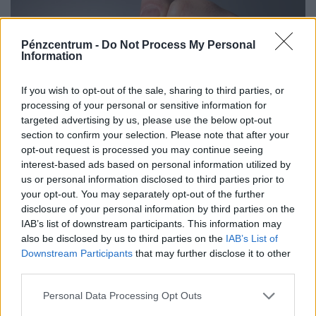
Pénzcentrum -
Do Not Process My Personal
Information
If you wish to opt-out of the sale, sharing to third parties, or
processing of your personal or sensitive information for
targeted advertising by us, please use the below opt-out
section to confirm your selection. Please note that after your
Újabb focista a bíróság előtt: testi sértés a
opt-out request is processed you may continue seeing
vád, ebből nehezen fog kimászni
interest-based ads based on personal information utilized by
us or personal information disclosed to third parties prior to
A támadó, aki jelenleg a szaúdi Al-Ahli játékosa, a
your opt-out. You may separately opt-out of the further
közelmúltban a világbajnokságon is pályára lépett - most
disclosure of your personal information by third parties on the
testi sértés miatt kell majd felelnie a törvény...
IAB’s list of downstream participants. This information may
also be disclosed by us to third parties on the
IAB’s List of
Downstream Participants
that may further disclose it to other
third parties.
Personal Data Processing Opt Outs