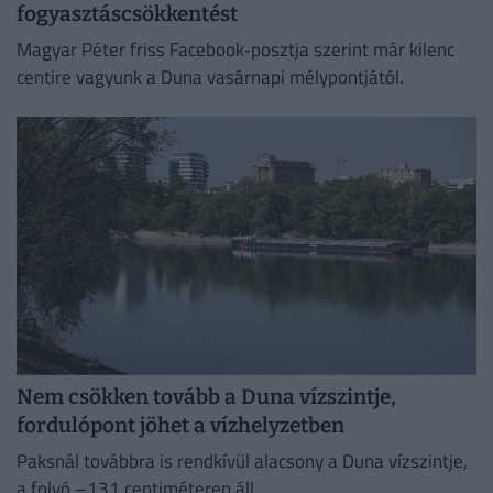
fogyasztáscsökkentést
Magyar Péter friss Facebook‑posztja szerint már kilenc
centire vagyunk a Duna vasárnapi mélypontjától.
Nem csökken tovább a Duna vízszintje,
fordulópont jöhet a vízhelyzetben
Paksnál továbbra is rendkívül alacsony a Duna vízszintje,
a folyó –131 centiméteren áll.