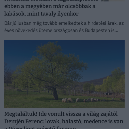
ebben a megyében már olcsóbbak a
lakások, mint tavaly ilyenkor
Bár júliusban még tovább emelkedtek a hirdetési árak, az
éves növekedés üteme országosan és Budapesten is
mérséklődött.
Megtaláltuk! Ide vonult vissza a világ zajától
Demjén Ferenc: lovak, halastó, medence is van
a Városliget méretű farmon