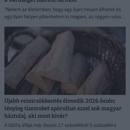
"Nekem az életemben, hogy egy ilyen helyen élhetek és
egy ilyen helyen pihenhetem ki magam, az nagyon sokat
számít. Lelki megnyugvást ad; visszaköltöztem a
természetbe."
Újabb rezsicsökkentés élesedik 2026 őszén:
tényleg tízezreket spórolhat ezzel sok magyar
háztulaj, aki most kivár?
A tűzifa áfája már ősszel 27 százalékról 5 százalékra