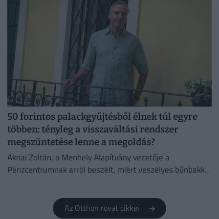
50 forintos palackgyűjtésből élnek túl egyre
többen: tényleg a visszaváltási rendszer
megszüntetése lenne a megoldás?
Aknai Zoltán, a Menhely Alapítvány vezetője a
Pénzcentrumnak arról beszélt, miért veszélyes bűnbakká
tenni a hajléktalan embereket,
Az Otthon rovat cikkei