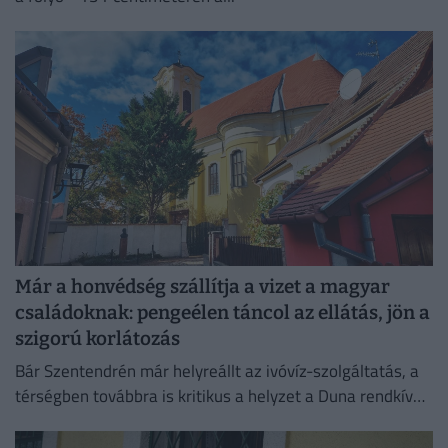
Már a honvédség szállítja a vizet a magyar
családoknak: pengeélen táncol az ellátás, jön a
szigorú korlátozás
Bár Szentendrén már helyreállt az ivóvíz-szolgáltatás, a
térségben továbbra is kritikus a helyzet a Duna rendkívül
alacsony vízállása miatt.