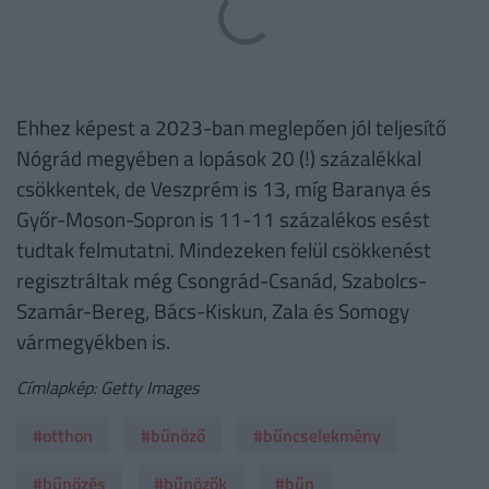
Ehhez képest a 2023-ban meglepően jól teljesítő
Nógrád megyében a lopások 20 (!) százalékkal
csökkentek, de Veszprém is 13, míg Baranya és
Győr-Moson-Sopron is 11-11 százalékos esést
tudtak felmutatni. Mindezeken felül csökkenést
regisztráltak még Csongrád-Csanád, Szabolcs-
Szamár-Bereg, Bács-Kiskun, Zala és Somogy
vármegyékben is.
Címlapkép: Getty Images
#otthon
#bűnöző
#bűncselekmény
#bűnözés
#bűnözők
#bűn