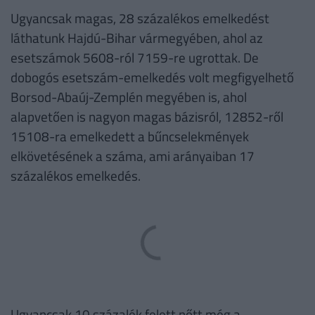
Ugyancsak magas, 28 százalékos emelkedést
láthatunk Hajdú-Bihar vármegyében, ahol az
esetszámok 5608-ról 7159-re ugrottak. De
dobogós esetszám-emelkedés volt megfigyelhető
Borsod-Abaúj-Zemplén megyében is, ahol
alapvetően is nagyon magas bázisról, 12852-ről
15108-ra emelkedett a bűncselekmények
elkövetésének a száma, ami arányaiban 17
százalékos emelkedés.
Ugyancsak 10 százalék felett nőtt még a