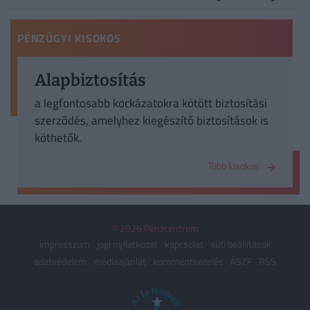
PÉNZÜGYI KISOKOS
Alapbiztosítás
a legfontosabb kockázatokra kötött biztosítási
szerződés, amelyhez kiegészítő biztosítások is
köthetők.
Több kisokos
© 2026 Pénzcentrum
impresszum
jogi nyilatkozat
kapcsolat
süti beállítások
adatvédelem
médiaajánlat
kommentkezelés
ÁSZF
RSS