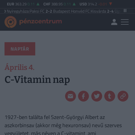
EUR
363.29
0.11
CHF
388.95
0.11
USD
314.2
-0.01
0
Nyíregyháza
|
Paksi FC
2-2
Budapest Honvéd FC
|
Kisvárda
2-4
Újpest FC
|
Vas
NAPTÁR
Április 4.
C-Vitamin nap
1927-ben találta fel Szent-Györgyi Albert az
aszkorbinsav (akkor még hexuronsav) nevű szerves
vegyületet, más néven a C-vitamint, ami