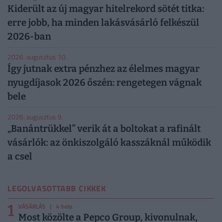
Kiderült az új magyar hitelrekord sötét titka:
erre jobb, ha minden lakásvásárló felkészül
2026-ban
2026. augusztus 10.
Így jutnak extra pénzhez az élelmes magyar
nyugdíjasok 2026 őszén: rengetegen vágnak
bele
2026. augusztus 9.
„Banántrükkel” verik át a boltokat a rafinált
vásárlók: az önkiszolgáló kasszáknál működik
a csel
LEGOLVASOTTABB CIKKEK
1
VÁSÁRLÁS
| 4 hete
Most közölte a Pepco Group, kivonulnak,