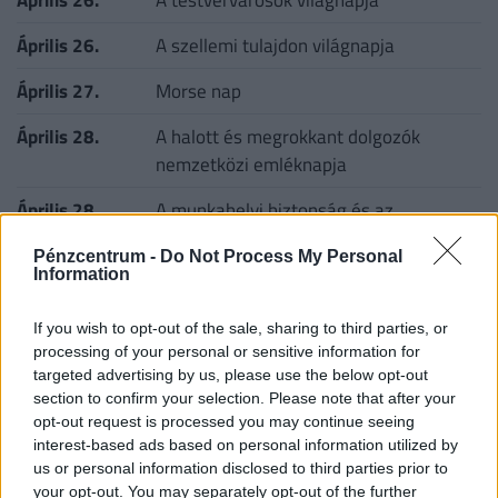
Április 26.
A szellemi tulajdon világnapja
Április 27.
Morse nap
Április 28.
A halott és megrokkant dolgozók
nemzetközi emléknapja
Április 28.
A munkahelyi biztonság és az
egészségvédelem napja
Pénzcentrum -
Do Not Process My Personal
Information
Április 29.
Zajvédelmi világnap
Április 29.
A vakvezető kutyák világnapja
If you wish to opt-out of the sale, sharing to third parties, or
processing of your personal or sensitive information for
Április 29.
A tánc világnapja
targeted advertising by us, please use the below opt-out
section to confirm your selection. Please note that after your
Április 30.
A katonazene napja
opt-out request is processed you may continue seeing
interest-based ads based on personal information utilized by
Április 30.
Jazz világnap
us or personal information disclosed to third parties prior to
your opt-out. You may separately opt-out of the further