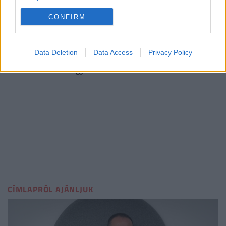
pusztítanak világszerte: emberek tízezreit
CONFIRM
kellett evakuálni, az oltás még tart
10:46
Megtörténtek a zajszintmérések a Sziget
Data Deletion
Data Access
Privacy Policy
Fesztivál első napján: ezt kell elviselniük a
lakóknak egy héten át
CÍMLAPRÓL AJÁNLJUK