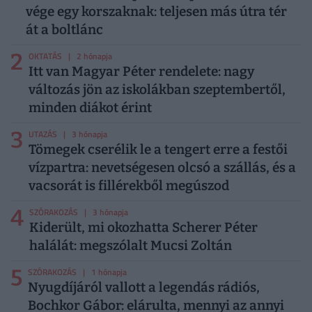
vége egy korszaknak: teljesen más útra tér
át a boltlánc
2
OKTATÁS
| 2 hónapja
Itt van Magyar Péter rendelete: nagy
változás jön az iskolákban szeptembertől,
minden diákot érint
3
UTAZÁS
| 3 hónapja
Tömegek cserélik le a tengert erre a festői
vízpartra: nevetségesen olcsó a szállás, és a
vacsorát is fillérekből megúszod
4
SZÓRAKOZÁS
| 3 hónapja
Kiderült, mi okozhatta Scherer Péter
halálát: megszólalt Mucsi Zoltán
5
SZÓRAKOZÁS
| 1 hónapja
Nyugdíjáról vallott a legendás rádiós,
Bochkor Gábor: elárulta, mennyi az annyi