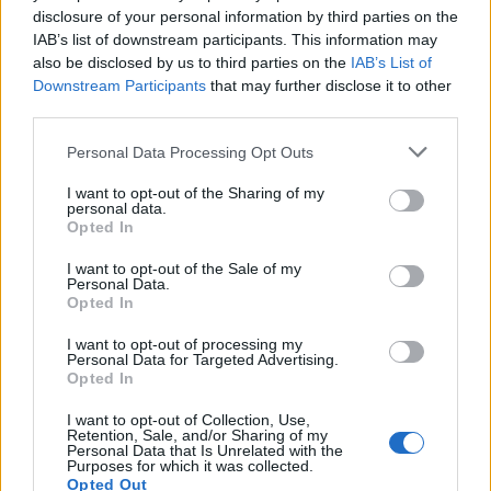
Április 30.
A méhek napja
disclosure of your personal information by third parties on the
IAB’s list of downstream participants. This information may
also be disclosed by us to third parties on the
IAB’s List of
Downstream Participants
that may further disclose it to other
Vissza a naptár főoldalra
third parties.
Personal Data Processing Opt Outs
FRISS HÍREK
Több friss hír
I want to opt-out of the Sharing of my
personal data.
11:27
Hivatalos! Két jelölt közül az egyikük lehet
Opted In
Magyarországon az új köztársasági elnök jelölt:
hamarosan szavaznak róla
I want to opt-out of the Sale of my
Personal Data.
Opted In
11:19
Háromszorosára nőhet a víz ára? Kitálalt a
vízművezér: ennyit kellene fizetnünk egy liter
I want to opt-out of processing my
Personal Data for Targeted Advertising.
csapvízért
Opted In
11:13
Friss hírek érkeztek Paksról: megszólalt Magyar
I want to opt-out of Collection, Use,
Retention, Sale, and/or Sharing of my
Péter, erre számíthatunk ma estétől
Personal Data that Is Unrelated with the
Purposes for which it was collected.
Opted Out
11:01
Még nincs vége! Kíméletlen erdőtüzek