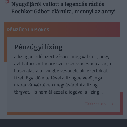
5
Nyugdíjáról vallott a legendás rádiós,
Bochkor Gábor: elárulta, mennyi az annyi
PÉNZÜGYI KISOKOS
Pénzügyi lízing
a lízingbe adó azért vásárol meg valamit, hogy
azt határozott időre szóló szerződésben átadja
használatra a lízingbe vevőnek, aki ezért díjat
fizet. Egy idő elteltével a lízingbe vevő joga
maradványértéken megvásárolni a lízing
tárgyát. Ha nem él ezzel a jogával a lízing
tárgya visszakerül a lízingbe adóhoz. Addig
Több kisokos
azonban az érték a lízingbe vevő könyvelésében
szerepel, ő viseli közvetlen terheit, kárait és
élvezi hasznát.