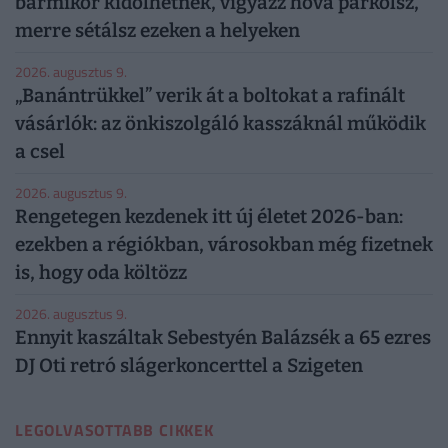
bármikor kidőlhetnek, vigyázz hová parkolsz,
merre sétálsz ezeken a helyeken
2026. augusztus 9.
„Banántrükkel” verik át a boltokat a rafinált
vásárlók: az önkiszolgáló kasszáknál működik
a csel
2026. augusztus 9.
Rengetegen kezdenek itt új életet 2026-ban:
ezekben a régiókban, városokban még fizetnek
is, hogy oda költözz
2026. augusztus 9.
Ennyit kaszáltak Sebestyén Balázsék a 65 ezres
DJ Oti retró slágerkoncerttel a Szigeten
LEGOLVASOTTABB CIKKEK