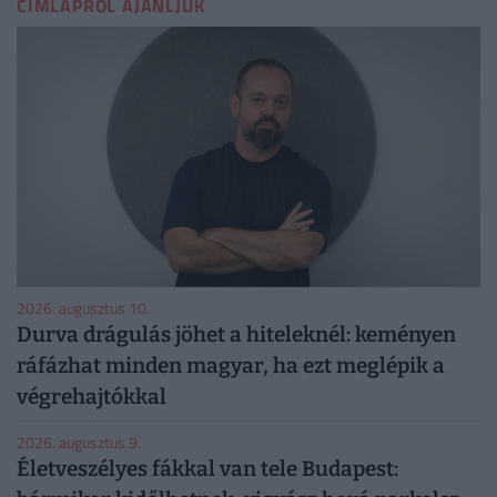
CÍMLAPRÓL AJÁNLJUK
2026. augusztus 10.
Durva drágulás jöhet a hiteleknél: keményen
ráfázhat minden magyar, ha ezt meglépik a
végrehajtókkal
2026. augusztus 9.
Életveszélyes fákkal van tele Budapest: