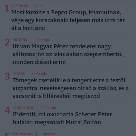
1
VÁSÁRLÁS
| 4 hete
Most közölte a Pepco Group, kivonulnak,
vége egy korszaknak: teljesen más útra tér
át a boltlánc
2
OKTATÁS
| 2 hónapja
Itt van Magyar Péter rendelete: nagy
változás jön az iskolákban szeptembertől,
minden diákot érint
3
UTAZÁS
| 3 hónapja
Tömegek cserélik le a tengert erre a festői
vízpartra: nevetségesen olcsó a szállás, és a
vacsorát is fillérekből megúszod
4
SZÓRAKOZÁS
| 3 hónapja
Kiderült, mi okozhatta Scherer Péter
halálát: megszólalt Mucsi Zoltán
SZÓRAKOZÁS
| 1 hónapja