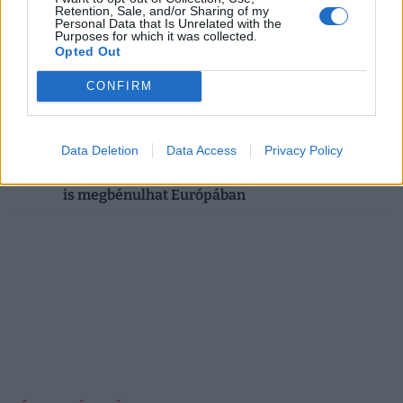
érkezik, ez áll benne
Retention, Sale, and/or Sharing of my
Personal Data that Is Unrelated with the
Purposes for which it was collected.
07:24
Hamarosan kezdődik a parlament kétnapos
Opted Out
rendkívüli ülése: a köztársasági elnököt is
CONFIRM
megválasztják a héten, de még vannak nyitott
kérdések
07:12
Data Deletion
Közel a mélypont: hamarosan leáll a hajózás
Data Access
Privacy Policy
ezen a folyószakaszon, a közlekedés és szállítás
is megbénulhat Európában