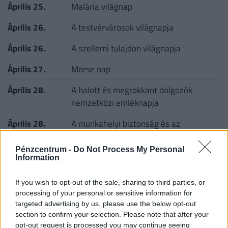
Április 25.
Malária világnap
Április 26.
A testvérvárosok világnapja
Április 26.
A szellemi tulajdon világnapja
Április 27.
Morse nap
Április 28.
A halott és megrokkant dolgozók
nemzetközi emléknapja
Április 28.
A munkahelyi biztonság és az
egészségvédelem napja
Pénzcentrum -
Do Not Process My Personal
Április 29.
Zajvédelmi világnap
Information
Április 29.
A vakvezető kutyák világnapja
If you wish to opt-out of the sale, sharing to third parties, or
processing of your personal or sensitive information for
Április 29.
A tánc világnapja
targeted advertising by us, please use the below opt-out
section to confirm your selection. Please note that after your
Április 30.
A katonazene napja
opt-out request is processed you may continue seeing