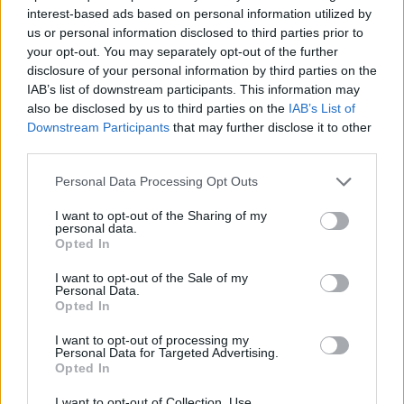
interest-based ads based on personal information utilized by
Április 30.
Jazz világnap
us or personal information disclosed to third parties prior to
your opt-out. You may separately opt-out of the further
Április 30.
A méhek napja
disclosure of your personal information by third parties on the
IAB’s list of downstream participants. This information may
also be disclosed by us to third parties on the
IAB’s List of
Vissza a naptár főoldalra
Downstream Participants
that may further disclose it to other
third parties.
Personal Data Processing Opt Outs
FRISS HÍREK
Több friss hír
I want to opt-out of the Sharing of my
07:58
Ennyi volt, hirtelen zárja be boltjait az olcsó
personal data.
Opted In
diszkont: egyszerre vonul ki Magyarországról és
Szlovákiából
I want to opt-out of the Sale of my
Personal Data.
Opted In
07:45
Hétfő reggeli túlélőcsomag: időjárás, hírek,
árfolyamok, névnap (2026. augusztus 10.)
I want to opt-out of processing my
Personal Data for Targeted Advertising.
07:37
Fontos levelet kap a NAV-tól rengeteg magyar
Opted In
magánszemély és egyéni vállalkozó: hamarosan
I want to opt-out of Collection, Use,