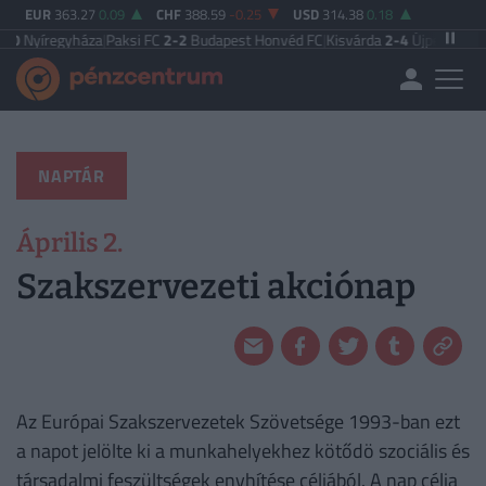
EUR
363.27
0.09
CHF
388.59
-0.25
USD
314.38
0.18
0
Nyíregyháza
|
Paksi FC
2-2
Budapest Honvéd FC
|
Kisvárda
2-4
Újpest FC
|
Vas
NAPTÁR
Április 2.
Szakszervezeti akciónap
Az Európai Szakszervezetek Szövetsége 1993-ban ezt
a napot jelölte ki a munkahelyekhez kötődö szociális és
társadalmi feszültségek enyhítése céljából. A nap célja