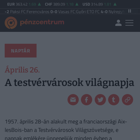
EUR
363.42
1.69
CHF
389.09
1.18
USD
314.89
1.81
-2
Paksi FC
|
Ferencváros
0-0
Vasas FC
|
Győri ETO FC
4-0
Nyíregyháza
|
Újpest
NAPTÁR
Április 26.
A testvérvárosok világnapja
1957. április 28-án alakult meg a franciaországi Aix-
lesBois-ban a Testvérvárosok Világszövetsége, e
napnak emlékére ünnepeljük minden évben a