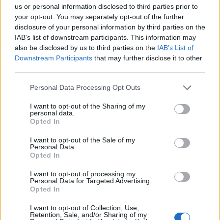
Április 30.
A méhek napja
us or personal information disclosed to third parties prior to
your opt-out. You may separately opt-out of the further
disclosure of your personal information by third parties on the
IAB’s list of downstream participants. This information may
Vissza a naptár főoldalra
also be disclosed by us to third parties on the
IAB’s List of
Downstream Participants
that may further disclose it to other
third parties.
FRISS HÍREK
Több friss hír
Personal Data Processing Opt Outs
12:44
Húsz hónap után térhetett vissza a Chelsea
I want to opt-out of the Sharing of my
focistája: dopping miatt kaszálták el, vajon mit
personal data.
láthatunk majd tőle?
Opted In
I want to opt-out of the Sale of my
12:33
Rendkívüli bejelentést tett a Bankszövetség:
Personal Data.
nagy változás jön a magyar bankokban a
Opted In
kánikula miatt
I want to opt-out of processing my
Personal Data for Targeted Advertising.
12:01
Már nem működik a régi last minute trükk:
Opted In
durván ráfázhat, aki az utolsó pillanatig vár a
I want to opt-out of Collection, Use,
nyaralással
Retention, Sale, and/or Sharing of my