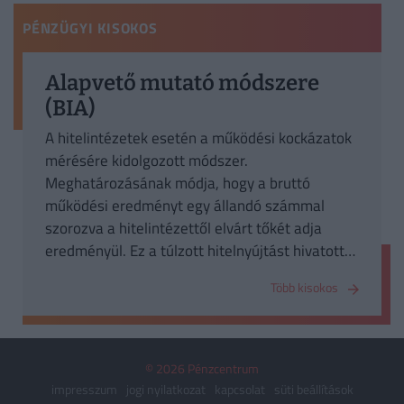
PÉNZÜGYI KISOKOS
Alapvető mutató módszere
(BIA)
A hitelintézetek esetén a működési kockázatok
mérésére kidolgozott módszer.
Meghatározásának módja, hogy a bruttó
működési eredményt egy állandó számmal
szorozva a hitelintézettől elvárt tőkét adja
eredményül. Ez a túlzott hitelnyújtást hivatott
megelőzni.
Több kisokos
© 2026 Pénzcentrum
impresszum
jogi nyilatkozat
kapcsolat
süti beállítások