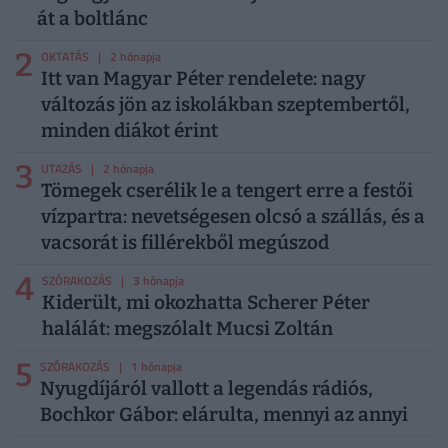
át a boltlánc
2
OKTATÁS
| 2 hónapja
Itt van Magyar Péter rendelete: nagy
változás jön az iskolákban szeptembertől,
minden diákot érint
3
UTAZÁS
| 2 hónapja
Tömegek cserélik le a tengert erre a festői
vízpartra: nevetségesen olcsó a szállás, és a
vacsorát is fillérekből megúszod
4
SZÓRAKOZÁS
| 3 hónapja
Kiderült, mi okozhatta Scherer Péter
halálát: megszólalt Mucsi Zoltán
5
SZÓRAKOZÁS
| 1 hónapja
Nyugdíjáról vallott a legendás rádiós,
Bochkor Gábor: elárulta, mennyi az annyi