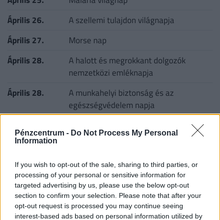
Április 26.
A szellemi tulajdon világnapja
Április 27.
Morse nap
Április 28.
A halott és megrokkant dolgozók
nemzetközi emléknapja
Április 28.
A munkahelyi biztonság és az
egészségvédelem napja
Április 29.
Zajvédelmi világnap
Pénzcentrum -
Do Not Process My Personal
Information
Április 29.
A vakvezető kutyák világnapja
Április 29.
A tánc világnapja
If you wish to opt-out of the sale, sharing to third parties, or
processing of your personal or sensitive information for
Április 30.
A katonazene napja
targeted advertising by us, please use the below opt-out
section to confirm your selection. Please note that after your
Április 30.
Jazz világnap
opt-out request is processed you may continue seeing
interest-based ads based on personal information utilized by