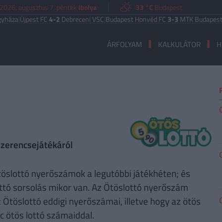
2026. augusztus 7. péntek
Ibolya
33 °C
Budapest
za
|
Újpest FC
4-2
Debreceni VSC
|
Budapest Honvéd FC
3-3
MTK Budapest
UE
ÁRFOLYAM
KALKULÁTOR
H
zerencsejátékáról
Ötöslottó nyerőszámok a legutóbbi játékhéten; és
ottó sorsolás mikor van. Az Ötöslottó nyerőszám
 Ötöslottó eddigi nyerőszámai, illetve hogy az ötös
c ötös lottó számaiddal.