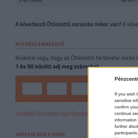
2-es találat
86 407 
A következő Ötöslottó sorsolás mikor van?
A köve
NYERŐSZÁMKERESŐ
Kíváncsi vagy, hogy az Ötöslottó története során
1 és 90 között adj meg számokat
Pénzcent
If you wish 
sensitive in
confirm you
Korábbi Ötöslottó nyerőszámok
continue se
information 
further disc
participants
KAPCSOLÓDÓ CIKKEK