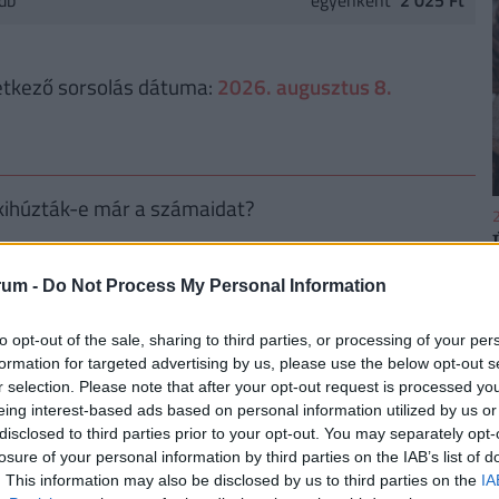
db
egyenként
2 025 Ft
tkező sorsolás dátuma:
2026. augusztus 8.
 kihúzták-e már a számaidat?
2
rum -
Do Not Process My Personal Information
Keresés
to opt-out of the sale, sharing to third parties, or processing of your per
2
formation for targeted advertising by us, please use the below opt-out s
r selection. Please note that after your opt-out request is processed y
eing interest-based ads based on personal information utilized by us or
disclosed to third parties prior to your opt-out. You may separately opt-
losure of your personal information by third parties on the IAB’s list of
. This information may also be disclosed by us to third parties on the
IA
2