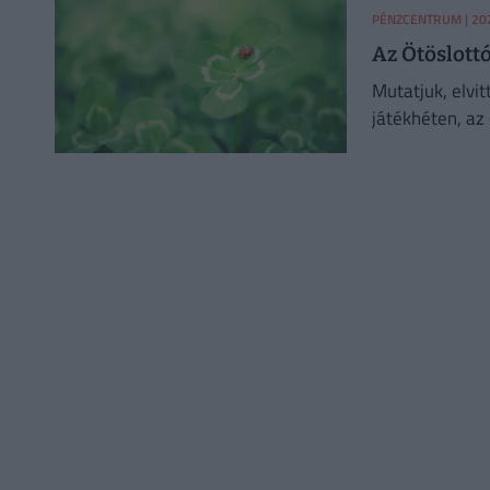
PÉNZCENTRUM
| 20
Az Ötöslott
Mutatjuk, elvit
játékhéten, az