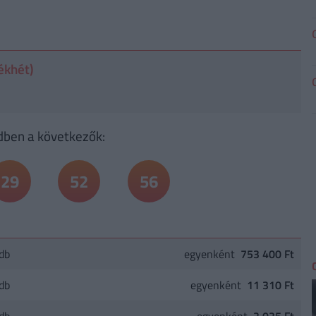
ékhét)
ben a következők:
29
52
56
db
egyenként
753 400 Ft
db
egyenként
11 310 Ft