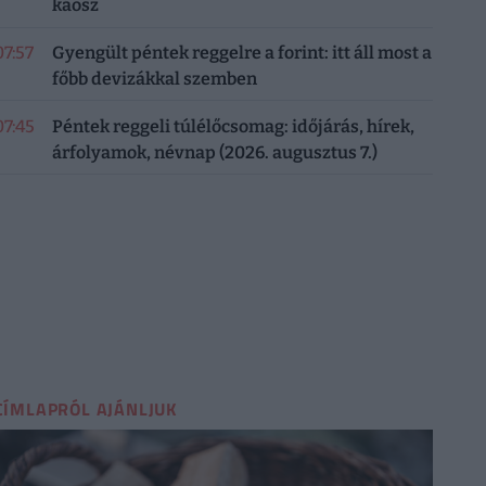
káosz
07:57
Gyengült péntek reggelre a forint: itt áll most a
főbb devizákkal szemben
07:45
Péntek reggeli túlélőcsomag: időjárás, hírek,
árfolyamok, névnap (2026. augusztus 7.)
CÍMLAPRÓL AJÁNLJUK