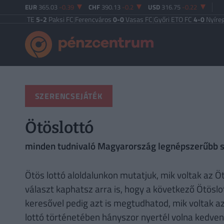
EUR
365.03
-0.39
CHF
390.13
-0.2
USD
316.75
-0.22
szegi TE
5-2
Paksi FC
|
Ferencváros
0-0
Vasas FC
|
Győri ETO FC
4-0
Nyíregyhá
SZERENCSEJÁTÉK
Ötöslottó
minden tudnivaló Magyarország legnépszerűbb s
Ötös lottó aloldalunkon mutatjuk, mik voltak az 
választ kaphatsz arra is, hogy a következő Ötösl
keresővel pedig azt is megtudhatod, mik voltak az
lottó történetében hányszor nyertél volna kedven