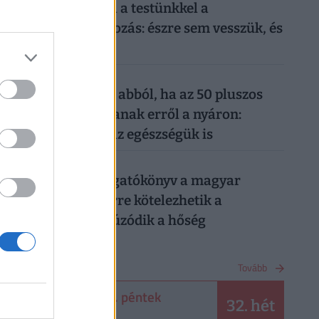
Sokkoló, mit művel a testünkkel a
mindennapi mobilozás: észre sem vesszük, és
máris kész a baj
026. augusztus 6.
Komoly baj is lehet abból, ha az 50 pluszos
magyarok lemondanak erről a nyáron:
könnyen rámehet az egészségük is
026. augusztus 6.
Készül a válságforgatókönyv a magyar
munkahelyeken: erre kötelezhetik a
dolgozókat, ha elhúzódik a hőség
NAPTÁR
Tovább
2026. augusztus 7. péntek
32. hét
Ibolya