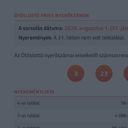
ÖTÖSLOTTÓ FRISS NYERŐSZÁMOK
A sorsolás dátuma:
2026. augusztus 1. (31. ját
Nyeremények:
A 31. héten nem volt telitalálat.
Az
Ötöslottó nyerőszámai emelkedő számsorrend
3
23
NYEREMÉNYLISTA
4-es találat
56 
3-as találat
4 086 