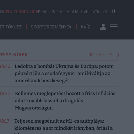
FA EURÓPA LIGA
Benfica
6-1
Heart of Midlothian
|
Thun
3-0
Vikingur Reykjav
ETIFÓKUSZ
SPORTEREDMÉNYEK
KVÍZ
FRISS HÍREK
Több friss hír
08:46
Ledobta a bombát Ukrajna és Európa: potom
pénzért jön a csodafegyver, ami kiváltja az
amerikaiak büszkeségét
08:30
Kellemes meglepetést hozott a friss inflációs
adat: tovább lassult a drágulás
Magyarországon
08:17
Teljesen megbénult az M1-es autópálya:
kilométeres a sor mindkét irányban, óriási a