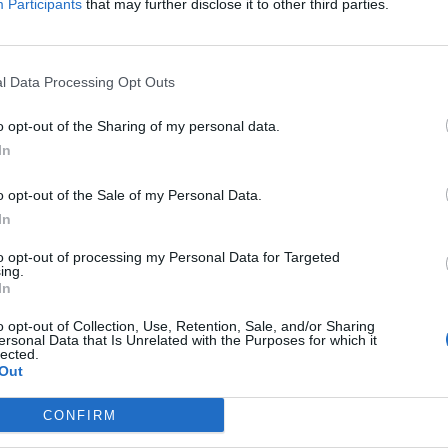
Participants
that may further disclose it to other third parties.
26. augusztus 1. 19:17
 nyerőszámai a 31. játékhéten
l Data Processing Opt Outs
2
te-e valaki a 1,4 milliárd forintos főnyereményt a 31.
o opt-out of the Sharing of my personal data.
tatjuk az ötös lottó nyerőszámait és a nyereményeket!
In
o opt-out of the Sale of my Personal Data.
In
26. július 25. 19:19
2
ó nyerőszámai a 30. játékhéten
to opt-out of processing my Personal Data for Targeted
ing.
öslottó 2026/30. heti nyerőszámait, a sorsolást ezúttal is
In
tette a Pénzcentrum.
o opt-out of Collection, Use, Retention, Sale, and/or Sharing
ersonal Data that Is Unrelated with the Purposes for which it
lected.
Out
26. július 21. 14:30
 Szerencsejáték Zrt., miután bírságot kapott a
CONFIRM
sok miatt: erről minden játékosnak tudnia kell