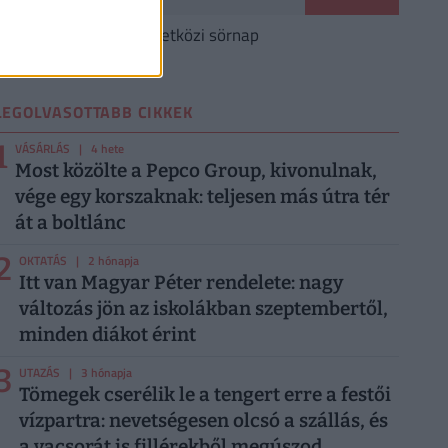
Augusztus 7.
Nemzetközi sörnap
LEGOLVASOTTABB CIKKEK
1
VÁSÁRLÁS
| 4 hete
Most közölte a Pepco Group, kivonulnak,
vége egy korszaknak: teljesen más útra tér
át a boltlánc
2
OKTATÁS
| 2 hónapja
Itt van Magyar Péter rendelete: nagy
változás jön az iskolákban szeptembertől,
minden diákot érint
3
UTAZÁS
| 3 hónapja
Tömegek cserélik le a tengert erre a festői
vízpartra: nevetségesen olcsó a szállás, és
a vacsorát is fillérekből megúszod