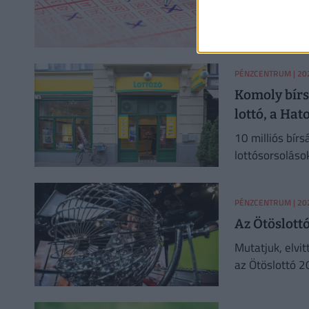
Bár valóban kap
ennek nincs köz
PÉNZCENTRUM
| 20
Komoly bírs
lottó, a Hato
10 milliós bírs
lottósorsoláso
PÉNZCENTRUM
| 20
Az Ötöslott
Mutatjuk, elvit
az Ötöslottó 2