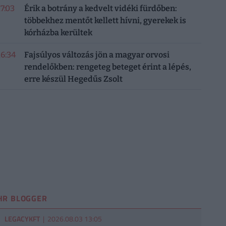
17:03
Érik a botrány a kedvelt vidéki fürdőben:
többekhez mentőt kellett hívni, gyerekek is
kórházba kerültek
16:34
Fajsúlyos változás jön a magyar orvosi
rendelőkben: rengeteg beteget érint a lépés,
erre készül Hegedűs Zsolt
HR BLOGGER
LEGACYKFT
| 2026.08.03 13:05