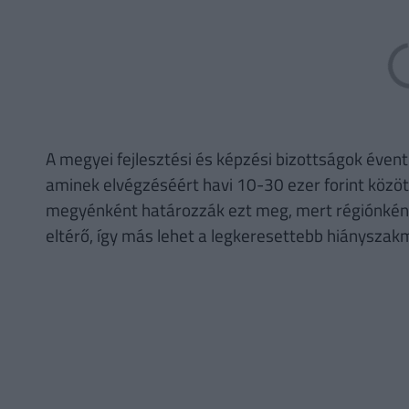
A megyei fejlesztési és képzési bizottságok éve
aminek elvégzéséért havi 10-30 ezer forint között
megyénként határozzák ezt meg, mert régiónként 
eltérő, így más lehet a legkeresettebb hiányszakmá