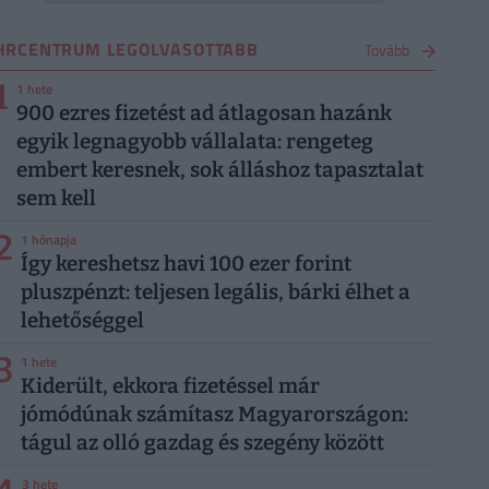
HRCENTRUM LEGOLVASOTTABB
Tovább
1
1 hete
900 ezres fizetést ad átlagosan hazánk
egyik legnagyobb vállalata: rengeteg
embert keresnek, sok álláshoz tapasztalat
sem kell
2
1 hónapja
Így kereshetsz havi 100 ezer forint
pluszpénzt: teljesen legális, bárki élhet a
lehetőséggel
3
1 hete
Kiderült, ekkora fizetéssel már
jómódúnak számítasz Magyarországon:
tágul az olló gazdag és szegény között
3 hete