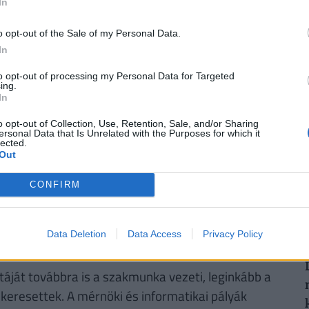
In
o opt-out of the Sale of my Personal Data.
n?
In
2
to opt-out of processing my Personal Data for Targeted
ing.
In
o opt-out of Collection, Use, Retention, Sale, and/or Sharing
ersonal Data that Is Unrelated with the Purposes for which it
2
lected.
Out
CONFIRM
Data Deletion
Data Access
Privacy Policy
stáját továbbra is a szakmunka vezeti, leginkább a
ok keresettek. A mérnöki és informatikai pályák