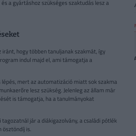
r, és a gyártáshoz szükséges szaktudás lesz a
éseket
 iránt, hogy többen tanuljanak szakmát, így
rogram indul majd el, ami támogatja a
s lépés, mert az automatizáció miatt sok szakma
munkaerőre lesz szükség. Jelenleg az állam már
sét is támogatja, ha a tanulmányokat
agozatnál jár a diákigazolvány, a családi pótlék
ösztöndíj is.