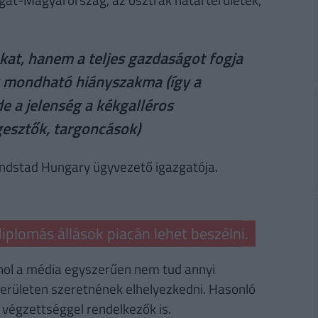
at, hanem a teljes gazdaságot fogja
k mondható hiányszakma (így a
e a jelenség a kékgalléros
gesztők, targoncások)
ndstad Hungary ügyvezető igazgatója.
diplomás állások piacán lehet beszélni.
ahol a média egyszerűen nem tud annyi
területen szeretnének elhelyezkedni. Hasonló
végzettséggel rendelkezők is.