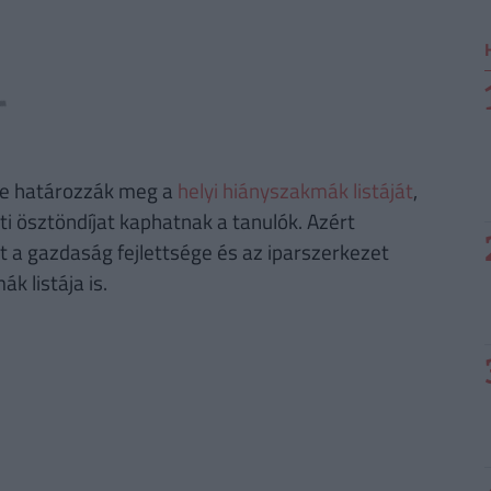
nte határozzák meg a
helyi hiányszakmák listáját
,
i ösztöndíjat kaphatnak a tanulók. Azért
a gazdaság fejlettsége és az iparszerkezet
k listája is.