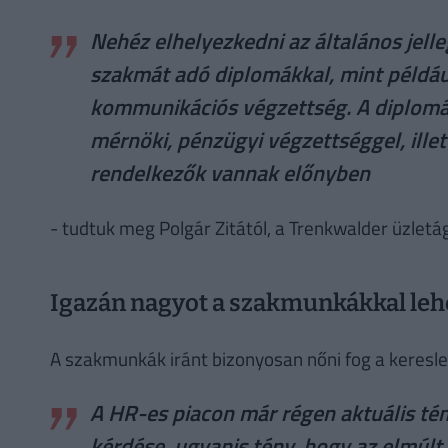
Nehéz elhelyezkedni az általános jell
szakmát adó diplomákkal, mint példá
kommunikációs végzettség. A diplomás
mérnöki, pénzügyi végzettséggel, ille
rendelkezők vannak előnyben
- tudtuk meg Polgár Zitától, a Trenkwalder üzletá
Igazán nagyot a szakmunkákkal lehe
A szakmunkák iránt bizonyosan nőni fog a keresl
A HR-es piacon már régen aktuális t
kérdése, ugyanis tény, hogy az elmúl