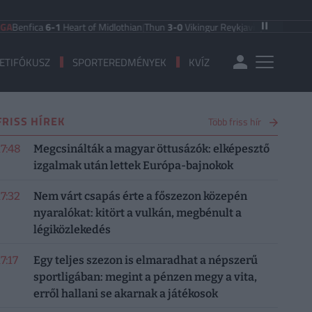
fica
6-1
Heart of Midlothian
|
Thun
3-0
Vikingur Reykjavik
|
PAOK Saloniki
0-1
ETIFÓKUSZ
SPORTEREDMÉNYEK
KVÍZ
FRISS HÍREK
Több friss hír
17:48
Megcsinálták a magyar öttusázók: elképesztő
izgalmak után lettek Európa-bajnokok
17:32
Nem várt csapás érte a főszezon közepén
nyaralókat: kitört a vulkán, megbénult a
légiközlekedés
7:17
Egy teljes szezon is elmaradhat a népszerű
sportligában: megint a pénzen megy a vita,
erről hallani se akarnak a játékosok