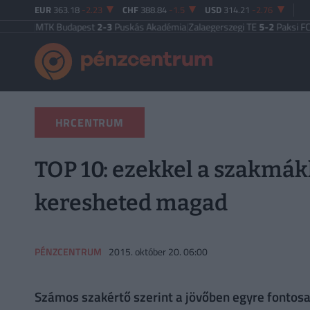
EUR
363.18
-2.23
CHF
388.84
-1.5
USD
314.21
-2.76
TE
|
MTK Budapest
2-3
Puskás Akadémia
|
Zalaegerszegi TE
5-2
Paksi FC
|
Feren
HRCENTRUM
TOP 10: ezekkel a szakmák
keresheted magad
PÉNZCENTRUM
2015. október 20. 06:00
Számos szakértő szerint a jövőben egyre fontosa