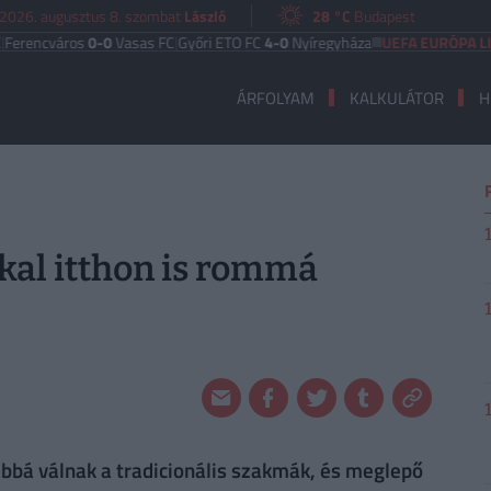
2026. augusztus 8. szombat
László
28 °C
Budapest
cváros
0-0
Vasas FC
|
Győri ETO FC
4-0
Nyíregyháza
UEFA EURÓPA LIGA
Ben
ÁRFOLYAM
KALKULÁTOR
H
kal itthon is rommá
1
bbá válnak a tradicionális szakmák, és meglepő