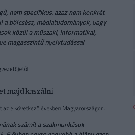
egű, nem specifikus, azaz nem konkrét
ul a bölcsész, médiatudományok, vagy
ok közül a műszaki, informatikai,
tve magasszintű nyelvtudással
gvezetőjétől.
t majd kaszálni
et az elkövetkező években Magyarországon.
émának számít a szakmunkások
t 4-5 évben egyre nagyobb a hiány ezen