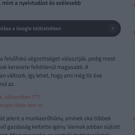
, mint a nyelvtudást és szélesebb
lása a Google találatokban
a felsőfokú végzettséget választják, pedig most
sok keresete feltétlenül magasabb. A
 változik, így lehet, hogy ami még tíz éve
ül az.
ek, időrendben ITT!
oogle Hírek-ben is!
t jelent a munkaerőhiány, aminek oka többek
ő gazdaság keltette igény. Vannak jobban sújtott
ugat-Magyarország, az osztrák határterületek,