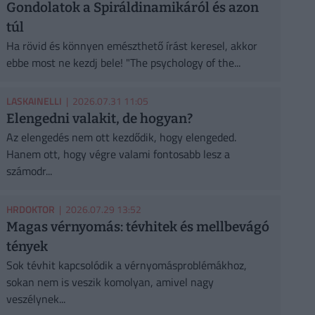
Gondolatok a Spiráldinamikáról és azon
túl
Ha rövid és könnyen emészthető írást keresel, akkor
ebbe most ne kezdj bele! "The psychology of the...
LASKAINELLI
| 2026.07.31 11:05
Elengedni valakit, de hogyan?
Az elengedés nem ott kezdődik, hogy elengeded.
Hanem ott, hogy végre valami fontosabb lesz a
számodr...
HRDOKTOR
| 2026.07.29 13:52
Magas vérnyomás: tévhitek és mellbevágó
tények
Sok tévhit kapcsolódik a vérnyomásproblémákhoz,
sokan nem is veszik komolyan, amivel nagy
veszélynek...