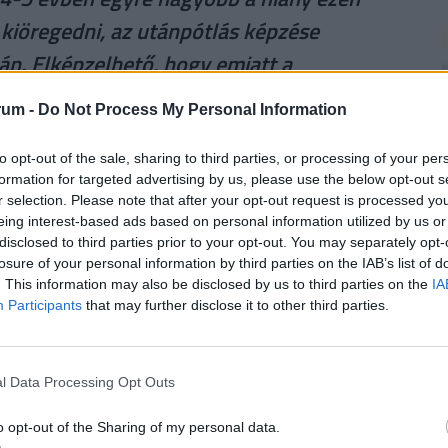
kiöregedni, az utánpótlás képzése
án. Elképzelhető, hogy emiatt a
és növekedni fognak a bérek
rum -
Do Not Process My Personal Information
to opt-out of the sale, sharing to third parties, or processing of your per
2
dzsere.
formation for targeted advertising by us, please use the below opt-out s
r selection. Please note that after your opt-out request is processed y
eing interest-based ads based on personal information utilized by us or
disclosed to third parties prior to your opt-out. You may separately opt-
losure of your personal information by third parties on the IAB’s list of
. This information may also be disclosed by us to third parties on the
IA
2
futamidőre, akkor a törlesztőrészletek szerinti
Participants
that may further disclose it to other third parties.
i 42 386
forintos törlesztővel a Raiffeisen Bank
től a
CIB Bank (THM 11,29%-ot)
és a
MagNet
i bankok ajánlataiért, illetve a konstrukciók
l Data Processing Opt Outs
fizetendő összeg, stb.) keresd fel a
Pénzcentrum
2
o opt-out of the Sharing of my personal data.