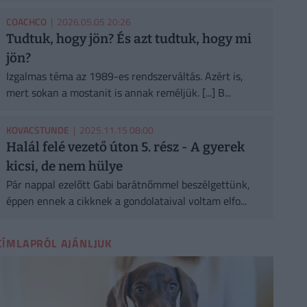
COACHCO
| 2026.05.05 20:26
Tudtuk, hogy jön? És azt tudtuk, hogy mi
jön?
Izgalmas téma az 1989-es rendszerváltás. Azért is,
mert sokan a mostanit is annak reméljük. [...] B...
KOVACSTUNDE
| 2025.11.15 08:00
Halál felé vezető úton 5. rész - A gyerek
kicsi, de nem hülye
Pár nappal ezelőtt Gabi barátnőmmel beszélgettünk,
éppen ennek a cikknek a gondolataival voltam elfo...
CÍMLAPRÓL AJÁNLJUK