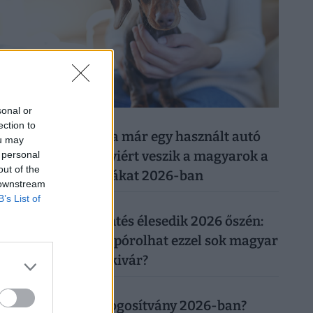
sonal or
026. augusztus 8.
ection to
Ezért a kutyáért ma már egy használt autó
ou may
árát is elkérik: ennyiért veszik a magyarok a
 personal
out of the
legnépszerűbb fajtákat 2026-ban
 downstream
B’s List of
026. augusztus 7.
Újabb rezsicsökkentés élesedik 2026 őszén:
tényleg tízezreket spórolhat ezzel sok magyar
háztulaj, aki most kivár?
026. augusztus 8.
Mennyibe kerül a jogosítvány 2026-ban?