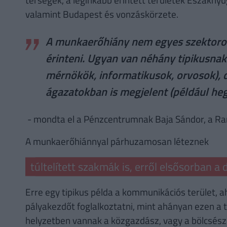
valamint Budapest és vonzáskörzete.
A munkaerőhiány nem egyes szektorok
érinteni. Ugyan van néhány tipikusna
mérnökök, informatikusok, orvosok), d
ágazatokban is megjelent (például he
- mondta el a Pénzcentrumnak Baja Sándor, a Ra
A munkaerőhiánnyal párhuzamosan léteznek
túltelített szakmák is, erről elsősorban a 
Erre egy tipikus példa a kommunikációs terület, 
pályakezdőt foglalkoztatni, mint ahányan ezen a 
helyzetben vannak a közgazdász, vagy a bölcsész 