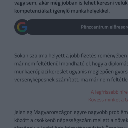
vagy sem, akár még jobban is lehet keresni velük
kompetenciákat igénylő munkahelyekkel.
Pénzcentrum előresoro
Sokan szakma helyett a jobb fizetés reményében 
már nem feltétlenül mondható el, hogy a diplomá
munkaerőpiaci kereslet ugyanis meglepően gyorsan
versenyképesnek számított, ma már nem feltétlen
A legfrissebb hír
Kövess minket a G
Jelenleg Magyarországon egyre nagyobb problémá
között a csökkenő népességszám mellett a növekv
térségek, a leginkább érintett területek Északny