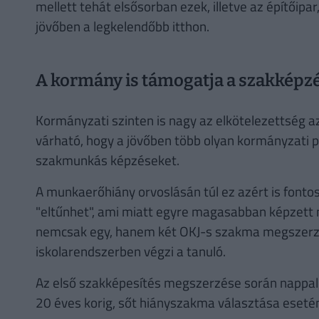
mellett tehát elsősorban ezek, illetve az építőipa
jövőben a legkelendőbb itthon.
A kormány is támogatja a szakképz
Kormányzati szinten is nagy az elkötelezettség az
várható, hogy a jövőben több olyan kormányzati p
szakmunkás képzéseket.
A munkaerőhiány orvoslásán túl ez azért is fonto
"eltűnhet", ami miatt egyre magasabban képzett 
nemcsak egy, hanem két OKJ-s szakma megszerzé
iskolarendszerben végzi a tanuló.
Az első szakképesítés megszerzése során nappali t
20 éves korig, sőt hiányszakma választása esetén 