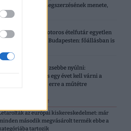
Vezetői engedély megszerzésének menete,
ára
026. augusztus 8.
Ennyit keres egy motoros ételfutár egyetlen
hét alatt 2026-ban Budapesten: főállásban is
durván megéri
026. augusztus 8.
Nem elég mélyen a zsebbe nyúlni:
magánellátásban is egy évet kell várni a
magyar férfiaknak erre a műtétre
ERRŐL NE MARADJ LE!
Letarolták az európai kiskereskedelmet: már
minden második megvásárolt termék ebbe a
kategóriába tartozik