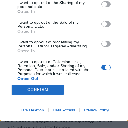
I want to opt-out of the Sharing of my
Bizonyos esetekben a nagyértékű vagyontárgyakat
personal data.
Opted In
hivatalos keretek között érdemes elajándékozni, az
ajándékozás feltételeit pedig ajándékozási
I want to opt-out of the Sale of my
Personal Data.
szerződés keretei közt rögzíteni. Az ajándékozás
Opted In
esetében csak az olyan kiemelt értékű
I want to opt-out of processing my
vagyontárgyakra vonatkozóan kötelező
Personal Data for Targeted Advertising.
Opted In
ajándékozási szerződést kötni, mint az ingatlanok.
I want to opt-out of Collection, Use,
Fontos tudnunk, hogy minden, 150.000 Ft-ot
Retention, Sale, and/or Sharing of my
Personal Data that Is Unrelated with the
meghaladó becsült értékű vagyontárgy esetében,
Purposes for which it was collected.
ha azt ajándékozási szerződés keretei között adjuk
Opted Out
át, ajándékozási illeték fizetési kötelezettség
CONFIRM
keletkezik – kivéve szűk családi körben. A lakhatási
célú ingatlanok esetében az ajándékozási illeték
mértéke 9%, minden más esetben (pl. nem lakhatási
Data Deletion
Data Access
Privacy Policy
célú ingatlan, gépjármű, egyéb ingóság) 18%-os
illetéket rögzít az ITV törvény.