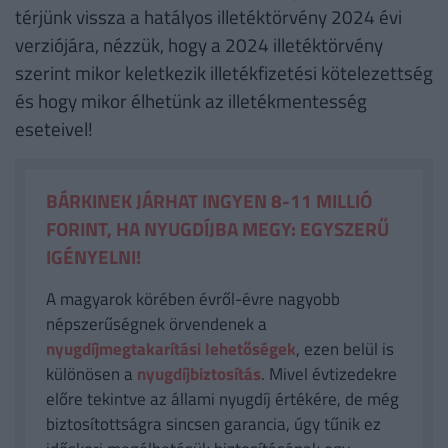
térjünk vissza a hatályos illetéktörvény 2024 évi
verziójára, nézzük, hogy a 2024 illetéktörvény
szerint mikor keletkezik illetékfizetési kötelezettség
és hogy mikor élhetünk az illetékmentesség
eseteivel!
BÁRKINEK JÁRHAT INGYEN 8-11 MILLIÓ
FORINT, HA NYUGDÍJBA MEGY: EGYSZERŰ
IGÉNYELNI!
A magyarok körében évről-évre nagyobb
népszerűségnek örvendenek a
nyugdíjmegtakarítási lehetőségek
, ezen belül is
különösen a
nyugdíjbiztosítás
. Mivel évtizedekre
előre tekintve az állami nyugdíj értékére, de még
biztosítottságra sincsen garancia, úgy tűnik ez