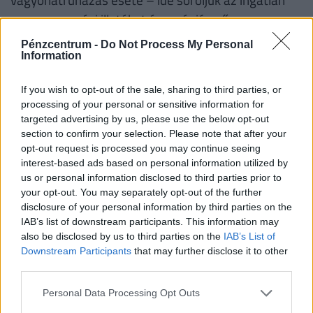
vagyonszerzési illetéket és a gépjármű
vagyonszerzési illetéket. Az illetéktörvény 2024
Pénzcentrum -
Do Not Process My Personal
évében is részletesen leírja, hogy mennyi
Information
vagyonszerzési illeték fizetendő ingatlan
If you wish to opt-out of the sale, sharing to third parties, or
vagyonátruházása esetén: az alapszabály szerint a
processing of your personal or sensitive information for
vagyonszerzési illeték 1 milliárd forintig 4%, azt
targeted advertising by us, please use the below opt-out
meghaladó értékű ingatlanok esetében 2%, de
section to confirm your selection. Please note that after your
opt-out request is processed you may continue seeing
legfeljebb 200 millió forint ingatlanonként. Az
interest-based ads based on personal information utilized by
illetéktörvény leírja továbbá azt is, hogy számos
us or personal information disclosed to third parties prior to
esetben élhetünk egyéb vagyonszerzési illeték
your opt-out. You may separately opt-out of the further
disclosure of your personal information by third parties on the
kedvezményekkel és illetékmentességgel is.
IAB’s list of downstream participants. This information may
also be disclosed by us to third parties on the
IAB’s List of
Downstream Participants
that may further disclose it to other
2. Illetéktörvény 2024: mikor kell
third parties.
ajándékozási illetéket fizetni?
Personal Data Processing Opt Outs