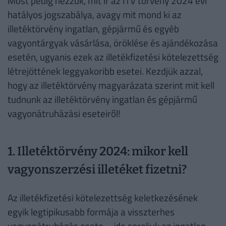
Most pedig nézzük, mit ír az ITV törvény 2024 évi
hatályos jogszabálya, avagy mit mond ki az
illetéktörvény ingatlan, gépjármű és egyéb
vagyontárgyak vásárlása, öröklése és ajándékozása
esetén, ugyanis ezek az illetékfizetési kötelezettség
létrejöttének leggyakoribb esetei. Kezdjük azzal,
hogy az illetéktörvény magyarázata szerint mit kell
tudnunk az illetéktörvény ingatlan és gépjármű
vagyonátruházási eseteiről!
1. Illetéktörvény 2024: mikor kell
vagyonszerzési illetéket fizetni?
Az illetékfizetési kötelezettség keletkezésének
egyik legtipikusabb formája a visszterhes
vagyonátruházás esete – ide soroljuk az ingatlan