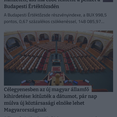
Budapesti Értéktőzsdén
A Budapesti Értéktőzsde részvényindexe, a BUX 998,5
pontos, 0,67 százalékos csökkenéssel, 148 085,97
ponton zárt szerdán.
Célegyenesben az új magyar államfő
kihirdetése: kitűzték a dátumot, pár nap
múlva új köztársasági elnöke lehet
Magyarországnak