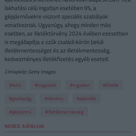
lakhatási célú ingatlan esetében 9%, a
gépjárművekre viszont speciális szabályok
vonatkoznak. Ugyanúgy, ahogy minden más
esetben, az illetéktörvény 2024 évében ezesetben
is megállapítja a szűk családi körön belüli
illetékmentességet és az illetékmentesség,
kedvezményes illetékfizetés egyéb eseteit.
Címlapkép: Getty Images
#NAV
#hagyaték
#ingatlan
#illeték
#gazdaság
#törvény
#ajándék
#gépjármű
#illetékmentesség
NEKED AJÁNLJUK