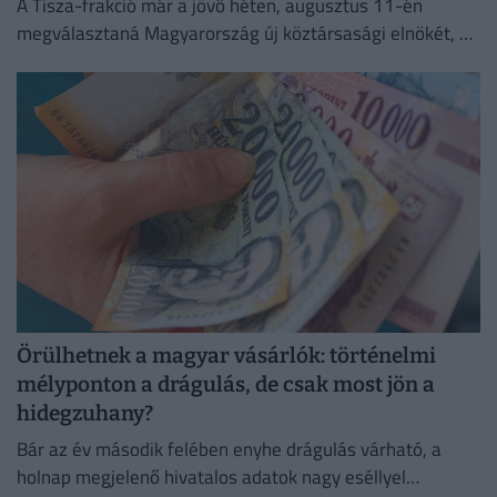
A Tisza-frakció már a jövő héten, augusztus 11-én
megválasztaná Magyarország új köztársasági elnökét, az
erről szóló indítványt szerdán be is nyújtották az
Országgyűlésnek.
Örülhetnek a magyar vásárlók: történelmi
mélyponton a drágulás, de csak most jön a
hidegzuhany?
Bár az év második felében enyhe drágulás várható, a
holnap megjelenő hivatalos adatok nagy eséllyel