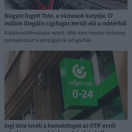
Nagyot fogott Toto, a vámosok kutyája: 17
milliós illegális cigifogás került elő a raktérből
A bútorszállítmányba rejtett, több mint hatezer doboznyi
csempészárut a pénzügyőrök lefoglalták.
Jogi útra tereli a kamatstopot az OTP: erről