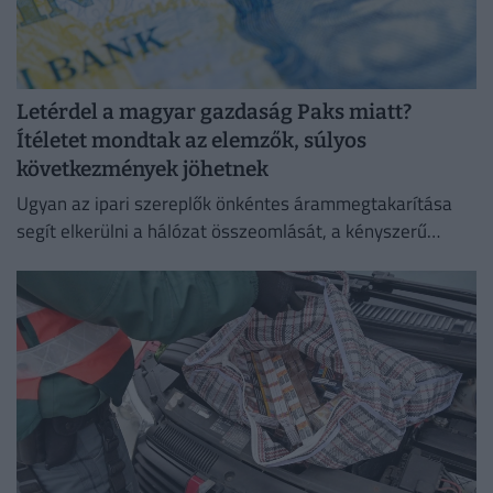
Letérdel a magyar gazdaság Paks miatt?
Ítéletet mondtak az elemzők, súlyos
következmények jöhetnek
Ugyan az ipari szereplők önkéntes árammegtakarítása
segít elkerülni a hálózat összeomlását, a kényszerű
leállások és a súlyos aszály hetente akár 0,1 százalékkal
is csökkenthetik a...