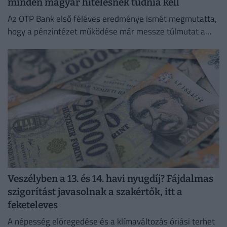
minden magyar hitelesnek tudnia kell
Az OTP Bank első féléves eredménye ismét megmutatta,
hogy a pénzintézet működése már messze túlmutat a
magyar piacon.
Veszélyben a 13. és 14. havi nyugdíj? Fájdalmas
szigorítást javasolnak a szakértők, itt a
feketeleves
A népesség elöregedése és a klímaváltozás óriási terhet