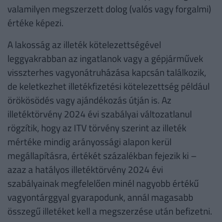
valamilyen megszerzett dolog (valós vagy forgalmi)
értéke képezi.
A lakosság az illeték kötelezettségével
leggyakrabban az ingatlanok vagy a gépjárművek
visszterhes vagyonátruházása kapcsán találkozik,
de keletkezhet illetékfizetési kötelezettség például
örökösödés vagy ajándékozás útján is. Az
illetéktörvény 2024 évi szabályai változatlanul
rögzítik, hogy az ITV törvény szerint az illeték
mértéke mindig arányossági alapon kerül
megállapításra, értékét százalékban fejezik ki –
azaz a hatályos illetéktörvény 2024 évi
szabályainak megfelelően minél nagyobb értékű
vagyontárggyal gyarapodunk, annál magasabb
összegű illetéket kell a megszerzése után befizetni.