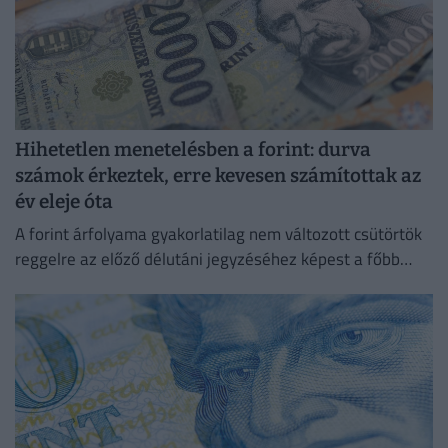
Hihetetlen menetelésben a forint: durva
számok érkeztek, erre kevesen számítottak az
év eleje óta
A forint árfolyama gyakorlatilag nem változott csütörtök
reggelre az előző délutáni jegyzéséhez képest a főbb
devizákkal szemben a bankközi piacon.