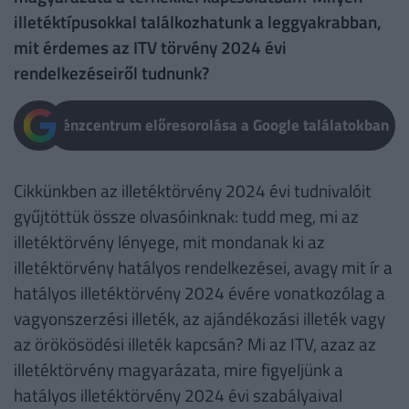
illetéktípusokkal találkozhatunk a leggyakrabban,
mit érdemes az ITV törvény 2024 évi
rendelkezéseiről tudnunk?
Pénzcentrum előresorolása a Google találatokban
Cikkünkben az illetéktörvény 2024 évi tudnivalóit
gyűjtöttük össze olvasóinknak: tudd meg, mi az
illetéktörvény lényege, mit mondanak ki az
illetéktörvény hatályos rendelkezései, avagy mit ír a
hatályos illetéktörvény 2024 évére vonatkozólag a
vagyonszerzési illeték, az ajándékozási illeték vagy
az örökösödési illeték kapcsán? Mi az ITV, azaz az
illetéktörvény magyarázata, mire figyeljünk a
hatályos illetéktörvény 2024 évi szabályaival