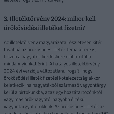
3. Illetéktörvény 2024: mikor kell
örökösödési illetéket fizetni?
Az illetéktörvény magyarázata részletesen kitér
továbbá az örökösödési illeték témakörére is,
hiszen a hagyaték kérdésköre előbb-utóbb
mindannyiunkat érint. A hatályos illetéktörvény
2024 évi verziója változatlanul rögzíti, hogy
örökösödési illeték fizetési kötelezettség akkor
keletkezik, ha hagyatékból származó vagyontárgy
kerül a birtokunkba, azaz egy hozzátartozónktól
vagy más örökhagyótól nagyobb értékű
vagyontárgyat öröklünk. Az örökösödési illeték az
ajándékozási illetékhez hasonlóan alapesetben 18%,