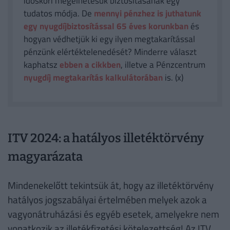
időskori megélhetésük biztosításának egy
tudatos módja. De
mennyi pénzhez is juthatunk
egy nyugdíjbiztosítással 65 éves korunkban
és
hogyan védhetjük ki egy ilyen megtakarítással
pénzünk elértéktelenedését? Minderre választ
kaphatsz
ebben a cikkben
, illetve a Pénzcentrum
nyugdíj megtakarítás kalkulátorában
is. (x)
ITV 2024: a hatályos illetéktörvény
magyarázata
Mindenekelőtt tekintsük át, hogy az illetéktörvény
hatályos jogszabályai értelmében melyek azok a
vagyonátruházási és egyéb esetek, amelyekre nem
vonatkozik az illetékfizetési kötelezettség! Az ITV