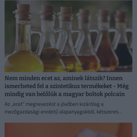
Nem minden ecet az, aminek látszik? Innen
ismerheted fel a szintetikus termékeket - Még
mindig van belőlük a magyar boltok polcain
Az „ecet” megnevezést a jövőben kizárólag a
mezőgazdasági eredetű alapanyagokból, kétszeres
biológiai erjesztéssel előállított termékek viselhetik.