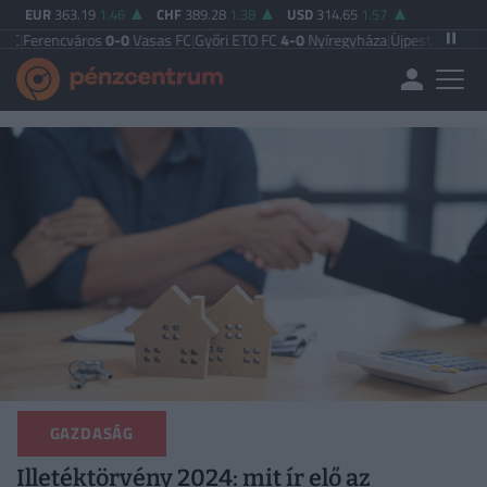
EUR
363.19
1.46
CHF
389.28
1.38
USD
314.65
1.57
cváros
0-0
Vasas FC
|
Győri ETO FC
4-0
Nyíregyháza
|
Újpest FC
4-2
Debreceni 
GAZDASÁG
Illetéktörvény 2024: mit ír elő az