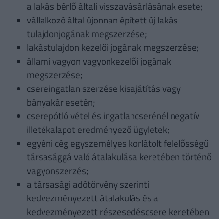
a lakás bérlő általi visszavásárlásának esete;
vállalkozó által újonnan épített új lakás
tulajdonjogának megszerzése;
lakástulajdon kezelői jogának megszerzése;
állami vagyon vagyonkezelői jogának
megszerzése;
csereingatlan szerzése kisajátítás vagy
bányakár esetén;
cserepótló vétel és ingatlancserénél negatív
illetékalapot eredményező ügyletek;
egyéni cég egyszemélyes korlátolt felelősségű
társasággá való átalakulása keretében történő
vagyonszerzés;
a társasági adótörvény szerinti
kedvezményezett átalakulás és a
kedvezményezett részesedéscsere keretében