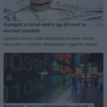
Gyengült a forint estére: így áll most az
euróval szemben
Gyengült a forint a főbb devizákkal szemben szerdán
kora estére a bankközi devizapiacon reggelhez képest.
Ráfizetett, aki ma ebbe fektette a pénzét a