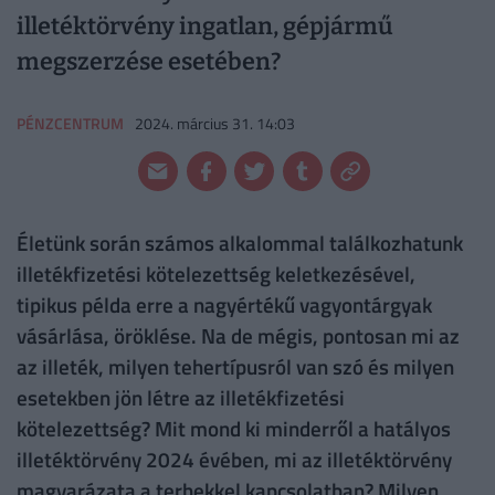
illetéktörvény ingatlan, gépjármű
megszerzése esetében?
PÉNZCENTRUM
2024. március 31. 14:03
Életünk során számos alkalommal találkozhatunk
illetékfizetési kötelezettség keletkezésével,
tipikus példa erre a nagyértékű vagyontárgyak
vásárlása, öröklése. Na de mégis, pontosan mi az
az illeték, milyen tehertípusról van szó és milyen
esetekben jön létre az illetékfizetési
kötelezettség? Mit mond ki minderről a hatályos
illetéktörvény 2024 évében, mi az illetéktörvény
magyarázata a terhekkel kapcsolatban? Milyen