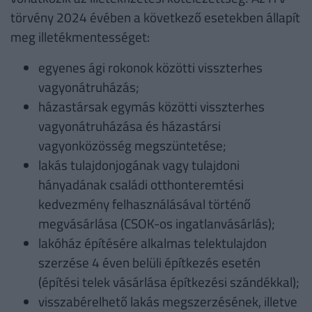
törvény 2024 évében a következő esetekben állapít
meg illetékmentességet:
egyenes ági rokonok közötti visszterhes
vagyonátruházás;
házastársak egymás közötti visszterhes
vagyonátruházása és házastársi
vagyonközösség megszüntetése;
lakás tulajdonjogának vagy tulajdoni
hányadának családi otthonteremtési
kedvezmény felhasználásával történő
megvásárlása (CSOK-os ingatlanvásárlás);
lakóház építésére alkalmas telektulajdon
szerzése 4 éven belüli építkezés esetén
(építési telek vásárlása építkezési szándékkal);
visszabérelhető lakás megszerzésének, illetve