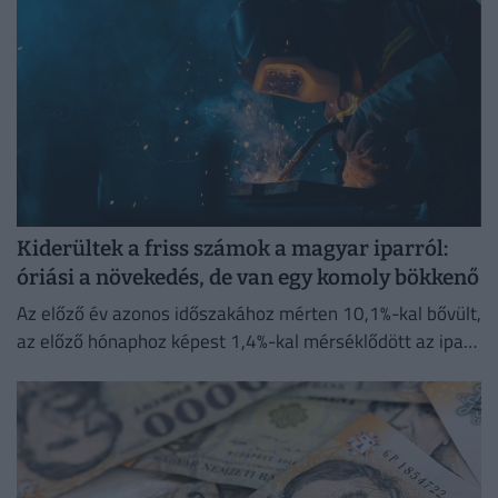
Kiderültek a friss számok a magyar iparról:
óriási a növekedés, de van egy komoly bökkenő
Az előző év azonos időszakához mérten 10,1%-kal bővült,
az előző hónaphoz képest 1,4%-kal mérséklődött az ipari
termelés