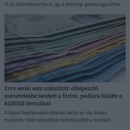
ró az államháztartásra, így a jelenlegi gazdaságpolitika
fenntartása esetén a magyar államadósság 2050-re a
GDP 180 százaléka...
Erre senki sem számított: elképesztő
menetelésbe kezdett a forint, padlóra küldte a
külföldi devizákat
A hazai fizetőeszköz stabilan tartja az idei évben
mutatott, több százalékos felértékelődési trendjét.