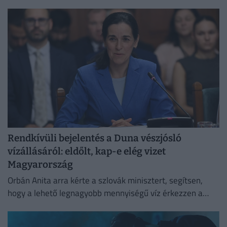
megerősítik a jegybank augusztusra tervezett
kamatvágását.
Rendkívüli bejelentés a Duna vészjósló
vízállásáról: eldőlt, kap-e elég vizet
Magyarország
Orbán Anita arra kérte a szlovák minisztert, segítsen,
hogy a lehető legnagyobb mennyiségű víz érkezzen a
Dunán Magyarországra,