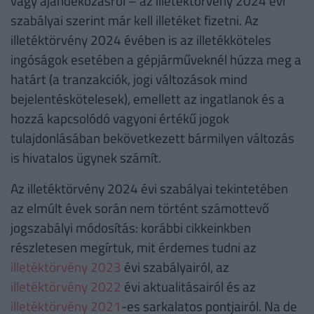
vagy ajándékozásról – az illetéktörvény 2024 évi
szabályai szerint már kell illetéket fizetni. Az
illetéktörvény 2024 évében is az illetékköteles
ingóságok esetében a gépjárműveknél húzza meg a
határt (a tranzakciók, jogi változások mind
bejelentéskötelesek), emellett az ingatlanok és a
hozzá kapcsolódó vagyoni értékű jogok
tulajdonlásában bekövetkezett bármilyen változás
is hivatalos ügynek számít.
Az illetéktörvény 2024 évi szabályai tekintetében
az elmúlt évek során nem történt számottevő
jogszabályi módosítás: korábbi cikkeinkben
részletesen megírtuk, mit érdemes tudni az
illetéktörvény 2023
évi szabályairól, az
illetéktörvény 2022
évi aktualitásairól és az
illetéktörvény 2021
-es sarkalatos pontjairól. Na de