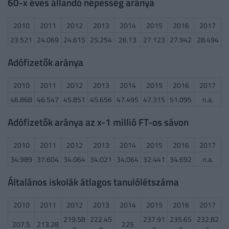
60-x éves állandó népesség aránya
2010
2011
2012
2013
2014
2015
2016
2017
23.521
24.069
24.615
25.254
26.13
27.123
27.942
28.494
Adófizetők aránya
2010
2011
2012
2013
2014
2015
2016
2017
46.868
46.547
45.851
45.656
47.495
47.315
51.095
n.a.
Adófizetők aránya az x-1 millió FT-os sávon
2010
2011
2012
2013
2014
2015
2016
2017
34.989
37.604
34.064
34.021
34.064
32.441
34.692
n.a.
Általános iskolák átlagos tanulólétszáma
2010
2011
2012
2013
2014
2015
2016
2017
219.58
222.45
237.91
235.65
232.82
207.5
213.28
225