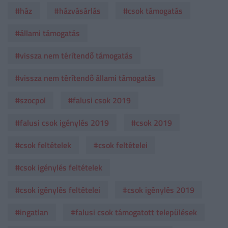
#ház
#házvásárlás
#csok támogatás
#állami támogatás
#vissza nem térítendő támogatás
#vissza nem térítendő állami támogatás
#szocpol
#falusi csok 2019
#falusi csok igénylés 2019
#csok 2019
#csok feltételek
#csok feltételei
#csok igénylés feltételek
#csok igénylés feltételei
#csok igénylés 2019
#ingatlan
#falusi csok támogatott települések