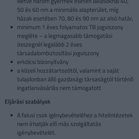
illetve három gyermek esetén lakásoknál 40,
50 és 60 nm a minimális alapterület, míg
házak esetében 70, 80 és 90 nm az alsó határ,
minimum 1 éves folyamatos TB jogviszony
megléte – a legmagasabb támogatási
összegnél legalább 2 éves
társadalombiztosítási jogviszony
erkölcsi bizonyítvány
a közeli hozzátartozótól, valamint a saját
tulajdonban álló gazdasági társaságtól történő
ingatlanvásárlás nem támogatott
Eljárási szabályok
A falusi csok igénybevételéhez a hitelintézetek
nem írhatják elő más szolgáltatás
igénybevételét.