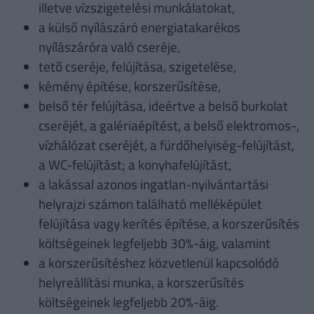
illetve vízszigetelési munkálatokat,
a külső nyílászáró energiatakarékos
nyílászáróra való cseréje,
tető cseréje, felújítása, szigetelése,
kémény építése, korszerűsítése,
belső tér felújítása, ideértve a belső burkolat
cseréjét, a galériaépítést, a belső elektromos-,
vízhálózat cseréjét, a fürdőhelyiség-felújítást,
a WC-felújítást; a konyhafelújítást,
a lakással azonos ingatlan-nyilvántartási
helyrajzi számon található melléképület
felújítása vagy kerítés építése, a korszerűsítés
költségeinek legfeljebb 30%-áig, valamint
a korszerűsítéshez közvetlenül kapcsolódó
helyreállítási munka, a korszerűsítés
költségeinek legfeljebb 20%-áig.