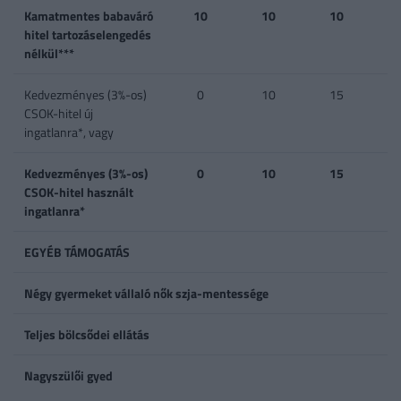
Kamatmentes babaváró
10
10
10
hitel tartozáselengedés
nélkül***
Kedvezményes (3%-os)
0
10
15
CSOK-hitel új
ingatlanra*, vagy
Kedvezményes (3%-os)
0
10
15
CSOK-hitel használt
ingatlanra*
EGYÉB TÁMOGATÁS
Négy gyermeket vállaló nők szja-mentessége
Teljes bölcsődei ellátás
Nagyszülői gyed