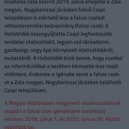
hivatalos lista szerint 2019. július elsejétől a Zala
megyei, Nagykanizsai járásban fekvő Csapi
településen is elérhető lesz a falusi családi
otthonteremtési kedvezmény (falusi csok). A
HelloVidék összegyűjtötte Csapi legfontosabb
területei statisztikáit, legyen szó társadalmi,
gazdasági, vagy épp környezeti statisztikákról,
mutatókról. A HelloVidék bízik benne, hogy ezekkel
az információkkal a kezében könnyebb lesz majd
eldönteni, érdemes-e igénybe venni a falusi csok-
ot a Zala megyei, Nagykanizsai járásban található
Csapi településen.
A Magyar Közlönyben megjelent részletszabályok
alapján a falusi csok igénylésére vonatkozó
kérelem 2019. július 1. és 2022. június 30. között
nyújtható be.