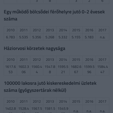
3
8
3
2
6
Egy működő bölcsődei férőhelyre jutó 0-2 évesek
száma
2010
2011
2012
2013
2014
2015
2016
2017
6.783
5.535
5.356
5.268
5.332
5.155
5.183
n.a.
Háziorvosi körzetek nagysága
2010
2011
2012
2013
2014
2015
2016
2017
1617.6
1602.3
1560.4
1547.8
1595.5
1682.6
1599.5
1584.4
53
06
4
8
21
67
96
47
100000 lakosra jutó kiskereskedelmi üzletek
száma (gyógyszertárak nélkül)
2010
2011
2012
2013
2014
2015
2016
2017
1402.8
1528.4
1567.5
1581.5
1545.9
n.a.
n.a.
n.a.