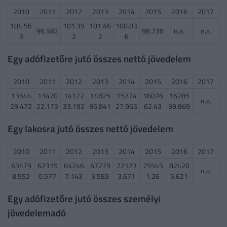
2010
2011
2012
2013
2014
2015
2016
2017
104.56
101.39
101.46
100.03
96.582
98.738
n.a.
n.a.
3
2
2
6
Egy adófizetőre jutó összes nettó jövedelem
2010
2011
2012
2013
2014
2015
2016
2017
13544
13470
14122
14825
15274
16076
16285
n.a.
29.472
22.173
33.192
95.841
27.965
62.43
39.869
Egy lakosra jutó összes nettó jövedelem
2010
2011
2012
2013
2014
2015
2016
2017
63479
62319
64246
67279
72123
75545
82420
n.a.
8.552
0.577
7.143
3.583
3.671
1.26
5.621
Egy adófizetőre jutó összes személyi
jövedelemadó