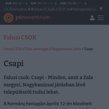
EUR
365.42
0
CHF
391.16
0.82
USD
316.98
0.01
|
Ferencváros
0-0
Vasas FC
|
Győri ETO FC
4-0
Nyíregyháza
|
Újpest FC
4-2
Deb
Falusi CSOK
Falusi CSOK
/
Zala vármegye
/
Nagykanizsai járás
/ Csapi
Csapi
Falusi csok: Csapi - Minden, amit a Zala
megyei, Nagykanizsai járásban lévő
településről tudni lehet.
A Kormány honlapján április 12-én közzétett