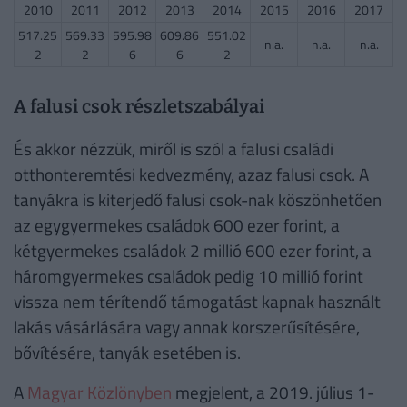
2010
2011
2012
2013
2014
2015
2016
2017
517.25
569.33
595.98
609.86
551.02
n.a.
n.a.
n.a.
2
2
6
6
2
A falusi csok részletszabályai
És akkor nézzük, miről is szól a falusi családi
otthonteremtési kedvezmény, azaz falusi csok. A
tanyákra is kiterjedő falusi csok-nak köszönhetően
az egygyermekes családok 600 ezer forint, a
kétgyermekes családok 2 millió 600 ezer forint, a
háromgyermekes családok pedig 10 millió forint
vissza nem térítendő támogatást kapnak használt
lakás vásárlására vagy annak korszerűsítésére,
bővítésére, tanyák esetében is.
A
Magyar Közlönyben
megjelent, a 2019. július 1-