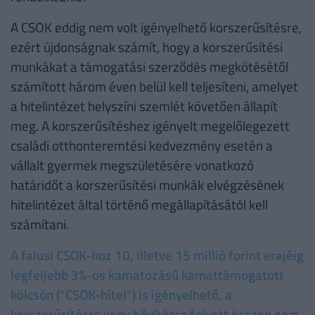
A CSOK eddig nem volt igényelhető korszerűsítésre,
ezért újdonságnak számít, hogy a korszerűsítési
munkákat a támogatási szerződés megkötésétől
számított három éven belül kell teljesíteni, amelyet
a hitelintézet helyszíni szemlét követően állapít
meg. A korszerűsítéshez igényelt megelőlegezett
családi otthonteremtési kedvezmény esetén a
vállalt gyermek megszületésére vonatkozó
határidőt a korszerűsítési munkák elvégzésének
hitelintézet által történő megállapításától kell
számítani.
A falusi CSOK-hoz 10, illetve 15 millió forint erejéig
legfeljebb 3%-os kamatozású kamattámogatott
kölcsön ("CSOK-hitel") is igényelhető, a
korszerűsítésre vagy bővítésre felvett összeg nem