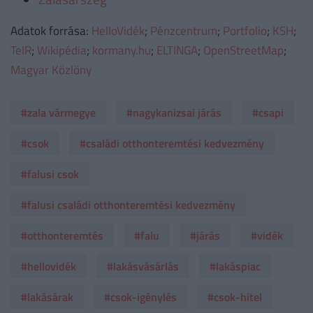
Adatok forrása:
HelloVidék
;
Pénzcentrum
;
Portfolio
;
KSH
;
TeIR
;
Wikipédia
;
kormany.hu
;
ELTINGA
;
OpenStreetMap
;
Magyar Közlöny
#zala vármegye
#nagykanizsai járás
#csapi
#csok
#családi otthonteremtési kedvezmény
#falusi csok
#falusi családi otthonteremtési kedvezmény
#otthonteremtés
#falu
#járás
#vidék
#hellovidék
#lakásvásárlás
#lakáspiac
#lakásárak
#csok-igénylés
#csok-hitel