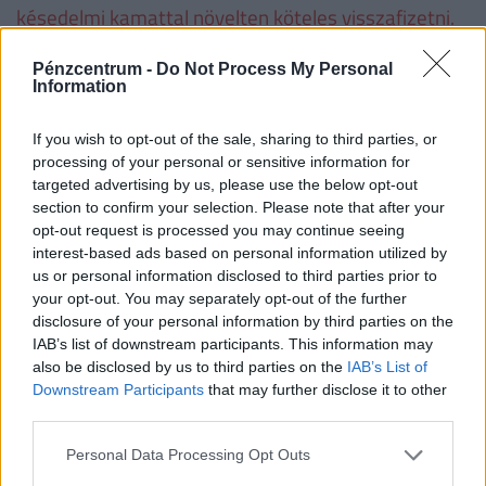
késedelmi kamattal növelten köteles visszafizetni.
Pénzcentrum -
Do Not Process My Personal
Családtámogatások 2019. július 1-től
(millió
Information
forint, vastag betűvel az újdonságok)
If you wish to opt-out of the sale, sharing to third parties, or
processing of your personal or sensitive information for
1
2
3
4 
targeted advertising by us, please use the below opt-out
gyermek
gyermek
gyermek
t
section to confirm your selection. Please note that after your
gy
opt-out request is processed you may continue seeing
interest-based ads based on personal information utilized by
VISSZA NEM TÉRÍTENDŐ TÁMOGATÁS
us or personal information disclosed to third parties prior to
your opt-out. You may separately opt-out of the further
CSOK új építésű
0,6
2,6
10
disclosure of your personal information by third parties on the
ingatlanra*, vagy
IAB’s list of downstream participants. This information may
also be disclosed by us to third parties on the
IAB’s List of
CSOK használt ingatlan
0,6
1,43
2,2
2
Downstream Participants
that may further disclose it to other
vásárlására (nem
third parties.
kistelepülés)*, vagy
Personal Data Processing Opt Outs