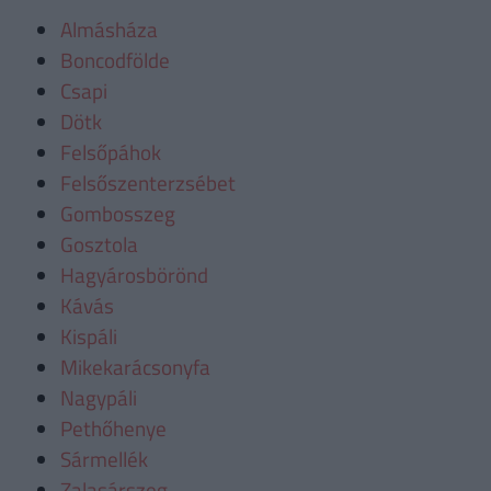
Almásháza
Boncodfölde
Csapi
Dötk
Felsőpáhok
Felsőszenterzsébet
Gombosszeg
Gosztola
Hagyárosbörönd
Kávás
Kispáli
Mikekarácsonyfa
Nagypáli
Pethőhenye
Sármellék
Zalasárszeg