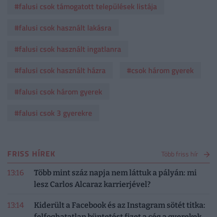
#falusi csok támogatott települések listája
#falusi csok használt lakásra
#falusi csok használt ingatlanra
#falusi csok használt házra
#csok három gyerek
#falusi csok három gyerek
#falusi csok 3 gyerekre
FRISS HÍREK
Több friss hír
13:16
Több mint száz napja nem láttuk a pályán: mi
lesz Carlos Alcaraz karrierjével?
13:14
Kiderült a Facebook és az Instagram sötét titka:
felfoghatatlan büntetést fizet a cég a gyerekek