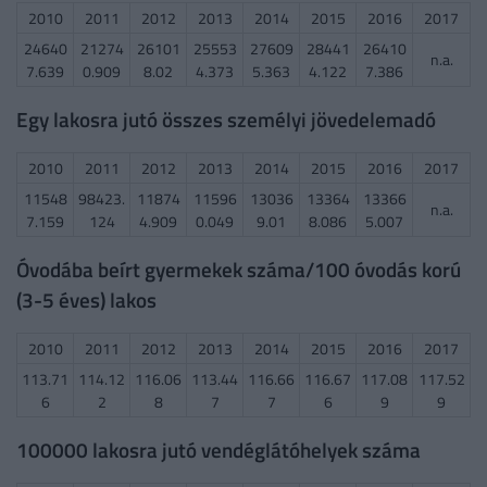
2010
2011
2012
2013
2014
2015
2016
2017
24640
21274
26101
25553
27609
28441
26410
n.a.
7.639
0.909
8.02
4.373
5.363
4.122
7.386
Egy lakosra jutó összes személyi jövedelemadó
2010
2011
2012
2013
2014
2015
2016
2017
11548
98423.
11874
11596
13036
13364
13366
n.a.
7.159
124
4.909
0.049
9.01
8.086
5.007
Óvodába beírt gyermekek száma/100 óvodás korú
(3-5 éves) lakos
2010
2011
2012
2013
2014
2015
2016
2017
113.71
114.12
116.06
113.44
116.66
116.67
117.08
117.52
6
2
8
7
7
6
9
9
100000 lakosra jutó vendéglátóhelyek száma