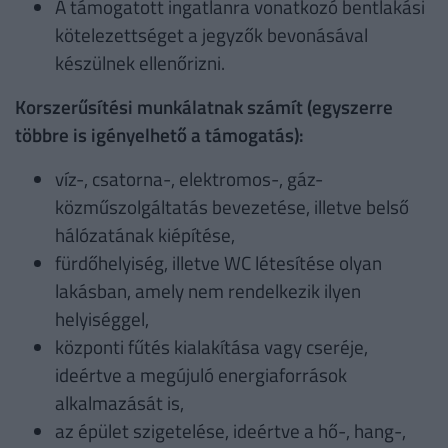
A támogatott ingatlanra vonatkozó bentlakási
kötelezettséget a jegyzők bevonásával
készülnek ellenőrizni.
Korszerűsítési munkálatnak számít (egyszerre
többre is igényelhető a támogatás):
víz-, csatorna-, elektromos-, gáz-
közműszolgáltatás bevezetése, illetve belső
hálózatának kiépítése,
fürdőhelyiség, illetve WC létesítése olyan
lakásban, amely nem rendelkezik ilyen
helyiséggel,
központi fűtés kialakítása vagy cseréje,
ideértve a megújuló energiaforrások
alkalmazását is,
az épület szigetelése, ideértve a hő-, hang-,