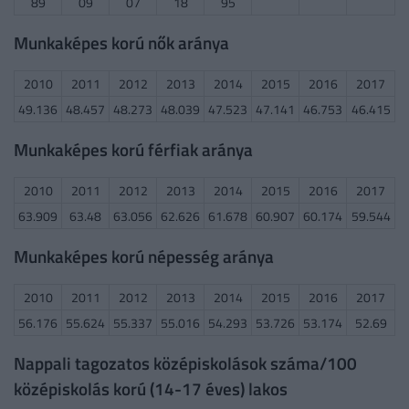
89
09
07
18
95
Munkaképes korú nők aránya
2010
2011
2012
2013
2014
2015
2016
2017
49.136
48.457
48.273
48.039
47.523
47.141
46.753
46.415
Munkaképes korú férfiak aránya
2010
2011
2012
2013
2014
2015
2016
2017
63.909
63.48
63.056
62.626
61.678
60.907
60.174
59.544
Munkaképes korú népesség aránya
2010
2011
2012
2013
2014
2015
2016
2017
56.176
55.624
55.337
55.016
54.293
53.726
53.174
52.69
Nappali tagozatos középiskolások száma/100
középiskolás korú (14-17 éves) lakos