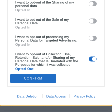
CSOK használt ingatlan
0,6
2,6
10
I want to opt-out of the Sharing of my
vásárlására, bővítésére
personal data.
és/vagy
Opted In
korszerűsítésére
I want to opt-out of the Sale of my
(kistelepülés)*
Personal Data.
Opted In
Jelzáloghitel-
0
1
4
1 
I want to opt-out of processing my
elengedés**
4
Personal Data for Targeted Advertising.
Opted In
Diákhitel-elengedés**
0
Tartozás
Teljes
Te
I want to opt-out of Collection, Use,
fele
tartozás
tar
Retention, Sale, and/or Sharing of my
Personal Data that Is Unrelated with the
Purposes for which it was collected.
Újautó-vásárlási
0
0
2,5
Opted Out
támogatás*
CONFIRM
Kamatmentes babaváró
0
Akár 3
Akár 10
Ak
hitel
tartozáselengedéssel***
Data Deletion
Data Access
Privacy Policy
VISSZATÉRÍTENDŐ TÁMOGATÁS