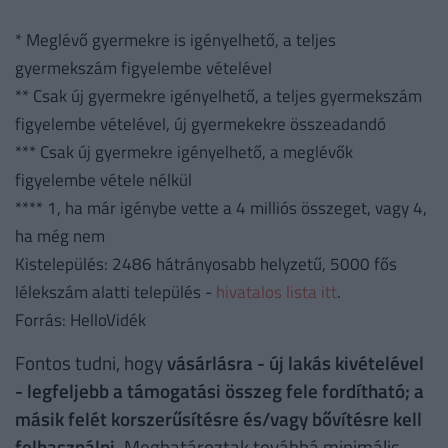
* Meglévő gyermekre is igényelhető, a teljes
gyermekszám figyelembe vételével
** Csak új gyermekre igényelhető, a teljes gyermekszám
figyelembe vételével, új gyermekekre összeadandó
*** Csak új gyermekre igényelhető, a meglévők
figyelembe vétele nélkül
**** 1, ha már igénybe vette a 4 milliós összeget, vagy 4,
ha még nem
Kistelepülés: 2486 hátrányosabb helyzetű, 5000 fős
lélekszám alatti település -
hivatalos lista itt
.
Forrás: HelloVidék
Fontos tudni, hogy
vásárlásra - új lakás kivételével
- legfeljebb a támogatási összeg fele fordítható; a
másik felét korszerűsítésre és/vagy bővítésre kell
felhasználni.
Meghatároztak továbbá minimális