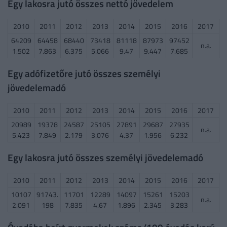
Egy lakosra jutó összes nettó jövedelem
2010
2011
2012
2013
2014
2015
2016
2017
64209
64458
68440
73418
81118
87973
97452
n.a.
1.502
7.863
6.375
5.066
9.47
9.447
7.685
Egy adófizetőre jutó összes személyi
jövedelemadó
2010
2011
2012
2013
2014
2015
2016
2017
20989
19378
24587
25105
27891
29687
27935
n.a.
5.423
7.849
2.179
3.076
4.37
1.956
6.232
Egy lakosra jutó összes személyi jövedelemadó
2010
2011
2012
2013
2014
2015
2016
2017
10107
91743.
11701
12289
14097
15261
15203
n.a.
2.091
198
7.835
4.67
1.896
2.345
3.283