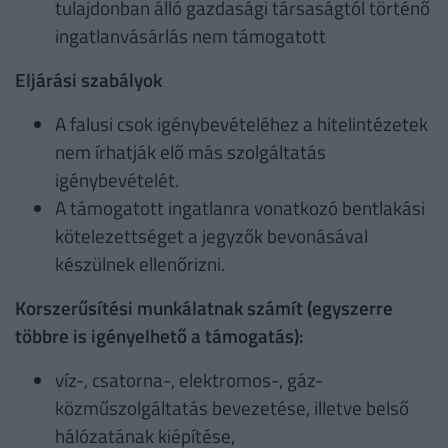
tulajdonban álló gazdasági társaságtól történő
ingatlanvásárlás nem támogatott
Eljárási szabályok
A falusi csok igénybevételéhez a hitelintézetek
nem írhatják elő más szolgáltatás
igénybevételét.
A támogatott ingatlanra vonatkozó bentlakási
kötelezettséget a jegyzők bevonásával
készülnek ellenőrizni.
Korszerűsítési munkálatnak számít (egyszerre
többre is igényelhető a támogatás):
víz-, csatorna-, elektromos-, gáz-
közműszolgáltatás bevezetése, illetve belső
hálózatának kiépítése,