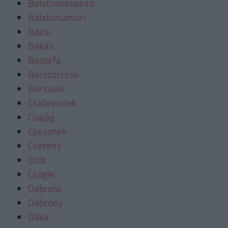
Balatonszepezd
Balatonudvari
Bazsi
Békás
Bodorfa
Borszörcsök
Borzavár
Csabrendek
Csajág
Csesznek
Csetény
Csót
Csögle
Dabronc
Dabrony
Dáka