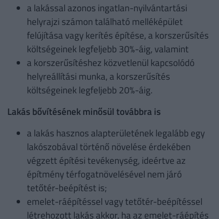
a lakással azonos ingatlan-nyilvántartási
helyrajzi számon található melléképület
felújítása vagy kerítés építése, a korszerűsítés
költségeinek legfeljebb 30%-áig, valamint
a korszerűsítéshez közvetlenül kapcsolódó
helyreállítási munka, a korszerűsítés
költségeinek legfeljebb 20%-áig.
Lakás bővítésének minősül továbbra is
a lakás hasznos alapterületének legalább egy
lakószobával történő növelése érdekében
végzett építési tevékenység, ideértve az
építmény térfogatnövelésével nem járó
tetőtér-beépítést is;
emelet-ráépítéssel vagy tetőtér-beépítéssel
létrehozott lakás akkor, ha az emelet-ráépítés