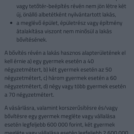
vagy tetőtér-beépítés révén nem jön létre két
új, önálló albetétként nyilvántartott lakás,
a meglévő épület, épületrész vagy építmény
átalakítása viszont nem minősül a lakás
bővítésének.
A bővítés révén a lakás hasznos alapterületének el
kell érnie a) egy gyermek esetén a 40
négyzetmétert, b) két gyermek esetén az 50
négyzetmétert, c) három gyermek esetén a 60
négyzetmétert, d) négy vagy több gyermek esetén
a 70 négyzetmétert.
A vásárlásra, valamint korszerűsítésre és/vagy
bővítésre egy gyermek megléte vagy vállalása
esetén legfeljebb 600 000 forint, két gyermek
megléte vagy vállalása esetén legfeljebb 2 600 000