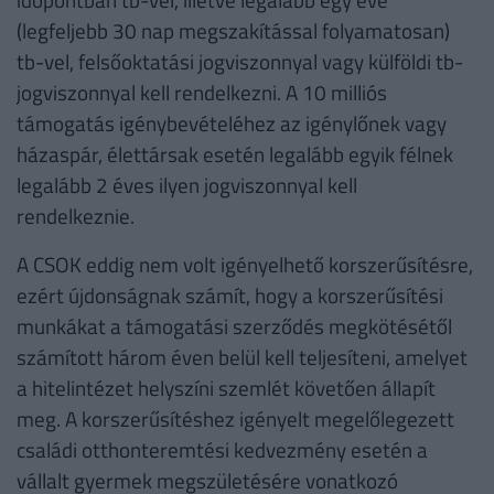
(legfeljebb 30 nap megszakítással folyamatosan)
tb-vel, felsőoktatási jogviszonnyal vagy külföldi tb-
jogviszonnyal kell rendelkezni. A 10 milliós
támogatás igénybevételéhez az igénylőnek vagy
házaspár, élettársak esetén legalább egyik félnek
legalább 2 éves ilyen jogviszonnyal kell
rendelkeznie.
A CSOK eddig nem volt igényelhető korszerűsítésre,
ezért újdonságnak számít, hogy a korszerűsítési
munkákat a támogatási szerződés megkötésétől
számított három éven belül kell teljesíteni, amelyet
a hitelintézet helyszíni szemlét követően állapít
meg. A korszerűsítéshez igényelt megelőlegezett
családi otthonteremtési kedvezmény esetén a
vállalt gyermek megszületésére vonatkozó