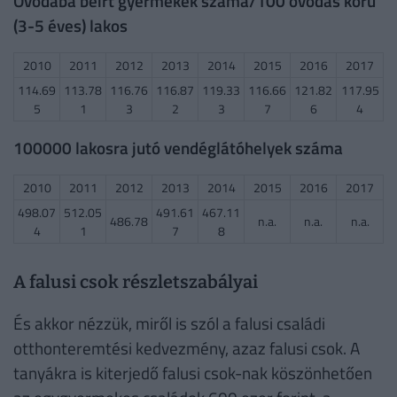
Óvodába beírt gyermekek száma/100 óvodás korú
(3-5 éves) lakos
2010
2011
2012
2013
2014
2015
2016
2017
114.69
113.78
116.76
116.87
119.33
116.66
121.82
117.95
5
1
3
2
3
7
6
4
100000 lakosra jutó vendéglátóhelyek száma
2010
2011
2012
2013
2014
2015
2016
2017
498.07
512.05
491.61
467.11
486.78
n.a.
n.a.
n.a.
4
1
7
8
A falusi csok részletszabályai
És akkor nézzük, miről is szól a falusi családi
otthonteremtési kedvezmény, azaz falusi csok. A
tanyákra is kiterjedő falusi csok-nak köszönhetően