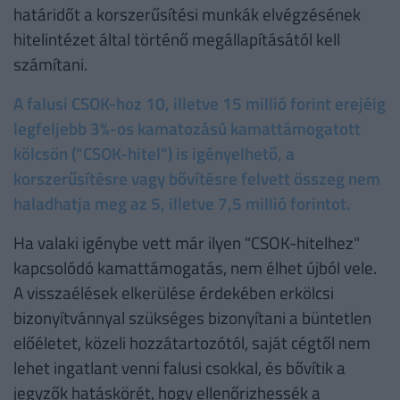
határidőt a korszerűsítési munkák elvégzésének
hitelintézet által történő megállapításától kell
számítani.
A falusi CSOK-hoz 10, illetve 15 millió forint erejéig
legfeljebb 3%-os kamatozású kamattámogatott
kölcsön ("CSOK-hitel") is igényelhető, a
korszerűsítésre vagy bővítésre felvett összeg nem
haladhatja meg az 5, illetve 7,5 millió forintot.
Ha valaki igénybe vett már ilyen "CSOK-hitelhez"
kapcsolódó kamattámogatás, nem élhet újból vele.
A visszaélések elkerülése érdekében erkölcsi
bizonyítvánnyal szükséges bizonyítani a büntetlen
előéletet, közeli hozzátartozótól, saját cégtől nem
lehet ingatlant venni falusi csokkal, és bővítik a
jegyzők hatáskörét, hogy ellenőrizhessék a