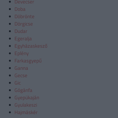
Devecser
Doba
Döbrönte
Dörgicse
Dudar
Egeralja
Egyházaskesző
Eplény
Farkasgyepű
Ganna
Gecse
Gic
Gógánfa
Gyepükaján
Gyulakeszi
Hajmáskér