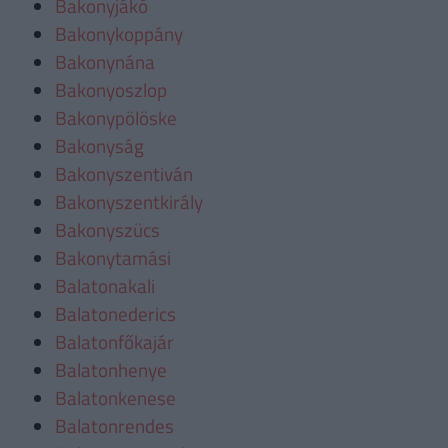
Bakonyjákó
Bakonykoppány
Bakonynána
Bakonyoszlop
Bakonypölöske
Bakonyság
Bakonyszentiván
Bakonyszentkirály
Bakonyszücs
Bakonytamási
Balatonakali
Balatonederics
Balatonfőkajár
Balatonhenye
Balatonkenese
Balatonrendes