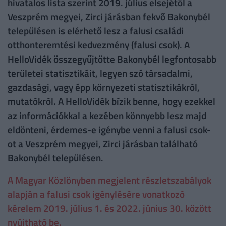
hivatalos lista szerint 2019. július elsejétől a
Veszprém megyei, Zirci járásban fekvő Bakonybél
településen is elérhető lesz a falusi családi
otthonteremtési kedvezmény (falusi csok). A
HelloVidék összegyűjtötte Bakonybél legfontosabb
területei statisztikáit, legyen szó társadalmi,
gazdasági, vagy épp környezeti statisztikákról,
mutatókról. A HelloVidék bízik benne, hogy ezekkel
az információkkal a kezében könnyebb lesz majd
eldönteni, érdemes-e igénybe venni a falusi csok-
ot a Veszprém megyei, Zirci járásban található
Bakonybél településen.
A Magyar Közlönyben megjelent részletszabályok
alapján a falusi csok igénylésére vonatkozó
kérelem 2019. július 1. és 2022. június 30. között
nyújtható be.