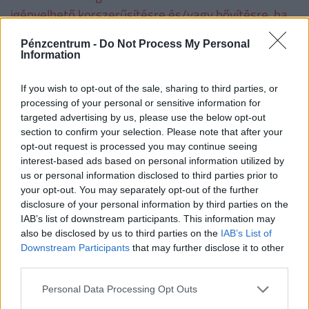
igényelhető korszerűsítésre és/vagy bővítésre, ha
korábban az adott lakásra már vettek igénybe
Pénzcentrum -
Do Not Process My Personal
CSOK-ot. Ha valaki a korszerűsítési és/vagy bővítési
Information
munkálatokat nem teljesíti, a folyósított családi
otthonteremtési kedvezményt - ideértve annak a
If you wish to opt-out of the sale, sharing to third parties, or
processing of your personal or sensitive information for
lakás vásárlására számított összegét is − a
targeted advertising by us, please use the below opt-out
folyósítás napjától számított, Ptk. szerinti
section to confirm your selection. Please note that after your
késedelmi kamattal növelten köteles visszafizetni.
opt-out request is processed you may continue seeing
interest-based ads based on personal information utilized by
us or personal information disclosed to third parties prior to
Családtámogatások 2019. július 1-től
(millió
your opt-out. You may separately opt-out of the further
disclosure of your personal information by third parties on the
forint, vastag betűvel az újdonságok)
IAB’s list of downstream participants. This information may
also be disclosed by us to third parties on the
IAB’s List of
1
2
3
4 
Downstream Participants
that may further disclose it to other
gyermek
gyermek
gyermek
t
third parties.
gy
Personal Data Processing Opt Outs