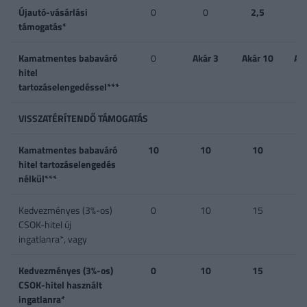
Újautó-vásárlási
0
0
2,5
támogatás*
Kamatmentes babaváró
0
Akár 3
Akár 10
Ak
hitel
tartozáselengedéssel***
VISSZATÉRÍTENDŐ TÁMOGATÁS
Kamatmentes babaváró
10
10
10
hitel tartozáselengedés
nélkül***
Kedvezményes (3%-os)
0
10
15
CSOK-hitel új
ingatlanra*, vagy
Kedvezményes (3%-os)
0
10
15
CSOK-hitel használt
ingatlanra*