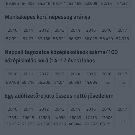
63.665
64.003
64.216
63.741
63.468
62.609
62.16
61.37
Munkaképes korú népesség aránya
2010
2011
2012
2013
2014
2015
2016
2017
57.391
57.27
57.166
56.921
56.623
56.025
55.439
54.975
Nappali tagozatos középiskolások száma/100
középiskolás korú (14-17 éves) lakos
2010
2011
2012
2013
2014
2015
2016
2017
59.168
59.716
56.205
51.04
50.391
44.684
n.a.
n.a.
Egy adófizetőre jutó összes nettó jövedelem
2010
2011
2012
2013
2014
2015
2016
2017
13334
13615
14380
14998
16049
17113
17906
n.a.
25.136
53.753
41.356
16.225
46.844
29.252
63.051