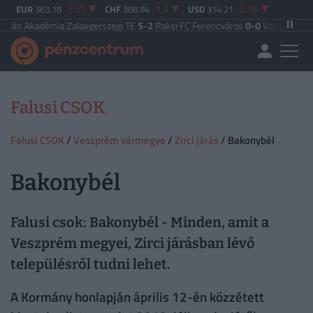
EUR
363.18
-2.23
CHF
388.84
-1.5
USD
314.21
-2.76
 Akadémia
|
Zalaegerszegi TE
5-2
Paksi FC
|
Ferencváros
0-0
Vasas FC
|
Győri E
Falusi CSOK
Falusi CSOK
/
Veszprém vármegye
/
Zirci járás
/ Bakonybél
Bakonybél
Falusi csok: Bakonybél - Minden, amit a
Veszprém megyei, Zirci járásban lévő
településről tudni lehet.
A Kormány honlapján április 12-én közzétett