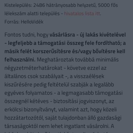
Kistelepülés: 2486 hátrányosabb helyzetű, 5000 fős
lélekszám alatti település -
hivatalos lista itt
.
Forrás: HelloVidék
Fontos tudni, hogy
vásárlásra - új lakás kivételével
- legfeljebb a támogatási összeg fele fordítható; a
másik felét korszerűsítésre és/vagy bővítésre kell
felhasználni.
Meghatároztak továbbá minimális
négyzetméterhatárokat - követve ezzel az
általános csok szabályait -, a visszaélések
kiszűrésére pedig feltételül szabják a legalább
egyéves folyamatos - a legmagasabb támogatási
összegnél kétéves - biztosítási jogviszonyt, az
erkölcsi bizonyítványt, valamint azt, hogy közeli
hozzátartozótól, saját tulajdonban álló gazdasági
társaságoktól nem lehet ingatlant vásárolni. A