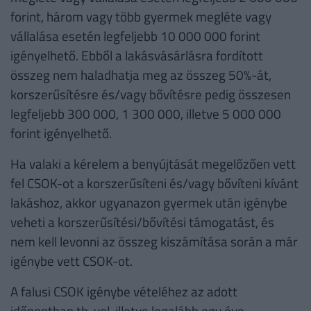
forint, három vagy több gyermek megléte vagy
vállalása esetén legfeljebb 10 000 000 forint
igényelhető. Ebből a lakásvásárlásra fordított
összeg nem haladhatja meg az összeg 50%-át,
korszerűsítésre és/vagy bővítésre pedig összesen
legfeljebb 300 000, 1 300 000, illetve 5 000 000
forint igényelhető.
Ha valaki a kérelem a benyújtását megelőzően vett
fel CSOK-ot a korszerűsíteni és/vagy bővíteni kívánt
lakáshoz, akkor ugyanazon gyermek után igénybe
veheti a korszerűsítési/bővítési támogatást, és
nem kell levonni az összeg kiszámítása során a már
igénybe vett CSOK-ot.
A falusi CSOK igénybe vételéhez az adott
időpontban tb-vel, illetve legalább egy éve