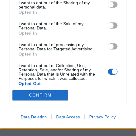
VISSZA NEM TÉRÍTENDŐ TÁMOGATÁS
I want to opt-out of the Sharing of my
personal data.
Opted In
CSOK új építésű
0,6
2,6
10
ingatlanra*, vagy
I want to opt-out of the Sale of my
Personal Data.
Opted In
CSOK használt ingatlan
0,6
1,43
2,2
2
vásárlására (nem
I want to opt-out of processing my
kistelepülés)*, vagy
Personal Data for Targeted Advertising.
Opted In
CSOK használt ingatlan
0,6
2,6
10
I want to opt-out of Collection, Use,
vásárlására, bővítésére
Retention, Sale, and/or Sharing of my
és/vagy
Personal Data that Is Unrelated with the
Purposes for which it was collected.
korszerűsítésére
Opted Out
(kistelepülés)*
CONFIRM
Jelzáloghitel-
0
1
4
1 
elengedés**
4
Data Deletion
Data Access
Privacy Policy
Diákhitel-elengedés**
0
Tartozás
Teljes
Te
fele
tartozás
tar