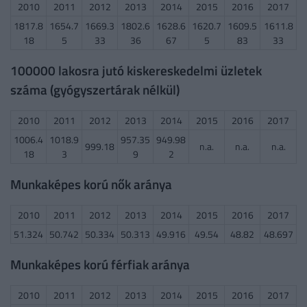
2010
2011
2012
2013
2014
2015
2016
2017
1817.8
1654.7
1669.3
1802.6
1628.6
1620.7
1609.5
1611.8
18
5
33
36
67
5
83
33
100000 lakosra jutó kiskereskedelmi üzletek
száma (gyógyszertárak nélkül)
2010
2011
2012
2013
2014
2015
2016
2017
1006.4
1018.9
957.35
949.98
999.18
n.a.
n.a.
n.a.
18
3
9
2
Munkaképes korú nők aránya
2010
2011
2012
2013
2014
2015
2016
2017
51.324
50.742
50.334
50.313
49.916
49.54
48.82
48.697
Munkaképes korú férfiak aránya
2010
2011
2012
2013
2014
2015
2016
2017