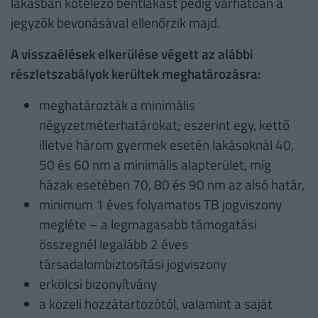
lakásban kötelező bentlakást pedig várhatóan a
jegyzők bevonásával ellenőrzik majd.
A visszaélések elkerülése végett az alábbi
részletszabályok kerültek meghatározásra:
meghatározták a minimális
négyzetméterhatárokat; eszerint egy, kettő
illetve három gyermek esetén lakásoknál 40,
50 és 60 nm a minimális alapterület, míg
házak esetében 70, 80 és 90 nm az alsó határ,
minimum 1 éves folyamatos TB jogviszony
megléte – a legmagasabb támogatási
összegnél legalább 2 éves
társadalombiztosítási jogviszony
erkölcsi bizonyítvány
a közeli hozzátartozótól, valamint a saját