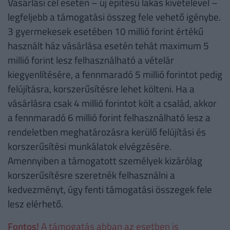
Vásárlási cél esetén – új építésű lakás kivételével –
legfeljebb a támogatási összeg fele vehető igénybe.
3 gyermekesek esetében 10 millió forint értékű
használt ház vásárlása esetén tehát maximum 5
millió forint lesz felhasználható a vételár
kiegyenlítésére, a fennmaradó 5 millió forintot pedig
felújításra, korszerűsítésre lehet költeni. Ha a
vásárlásra csak 4 millió forintot költ a család, akkor
a fennmaradó 6 millió forint felhasználható lesz a
rendeletben meghatározásra kerülő felújítási és
korszerűsítési munkálatok elvégzésére.
Amennyiben a támogatott személyek kizárólag
korszerűsítésre szeretnék felhasználni a
kedvezményt, úgy fenti támogatási összegek fele
lesz elérhető.
Fontos!
A támogatás abban az esetben is