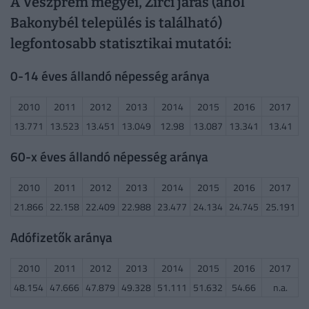
A Veszprém megyei, Zirci járás (ahol
Bakonybél település is található)
legfontosabb statisztikai mutatói:
0-14 éves állandó népesség aránya
2010
2011
2012
2013
2014
2015
2016
2017
13.771
13.523
13.451
13.049
12.98
13.087
13.341
13.41
60-x éves állandó népesség aránya
2010
2011
2012
2013
2014
2015
2016
2017
21.866
22.158
22.409
22.988
23.477
24.134
24.745
25.191
Adófizetők aránya
2010
2011
2012
2013
2014
2015
2016
2017
48.154
47.666
47.879
49.328
51.111
51.632
54.66
n.a.