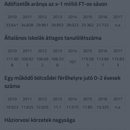
Adófizetők aránya az x-1 millió FT-os sávon
2010
2011
2012
2013
2014
2015
2016
2017
33.641
34.828
29.961
29.953
28.023
25.362
27.732
n.a.
Általános iskolák átlagos tanulólétszáma
2010
2011
2012
2013
2014
2015
2016
2017
111.30
109.92
106.69
106.53
115.58
113.66
115.83
107
8
3
2
8
3
7
3
Egy működő bölcsődei férőhelyre jutó 0-2 évesek
száma
2010
2011
2012
2013
2014
2015
2016
2017
19.923
11.625
12.025
11.1
11.575
11.85
13.325
n.a.
Háziorvosi körzetek nagysága