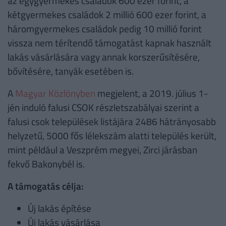
az egygyermekes családok 600 ezer forint, a
kétgyermekes családok 2 millió 600 ezer forint, a
háromgyermekes családok pedig 10 millió forint
vissza nem térítendő támogatást kapnak használt
lakás vásárlására vagy annak korszerűsítésére,
bővítésére, tanyák esetében is.
A
Magyar Közlönyben
megjelent, a 2019. július 1-
jén induló falusi CSOK részletszabályai szerint a
falusi csok települések listájára 2486 hátrányosabb
helyzetű, 5000 fős lélekszám alatti település került,
mint például a Veszprém megyei, Zirci járásban
fekvő Bakonybél is.
A támogatás célja:
Új lakás építése
Új lakás vásárlása