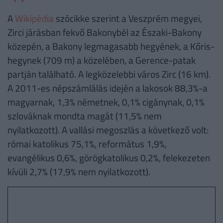
A
Wikipédia
szócikke szerint a Veszprém megyei,
Zirci járásban fekvő Bakonybél az Északi-Bakony
közepén, a Bakony legmagasabb hegyének, a Kőris-
hegynek (709 m) a közelében, a Gerence-patak
partján található. A legközelebbi város Zirc (16 km).
A 2011-es népszámlálás idején a lakosok 88,3%-a
magyarnak, 1,3% németnek, 0,1% cigánynak, 0,1%
szlováknak mondta magát (11,5% nem
nyilatkozott). A vallási megoszlás a következő volt:
római katolikus 75,1%, református 1,9%,
evangélikus 0,6%, görögkatolikus 0,2%, felekezeten
kívüli 2,7% (17,9% nem nyilatkozott).