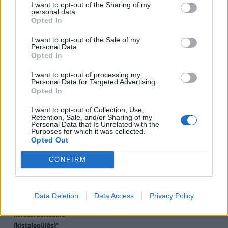
I want to opt-out of the Sharing of my
forint, vastag betűvel az újdonságok)
personal data.
Opted In
1
2
3
4 
I want to opt-out of the Sale of my
gyermek
gyermek
gyermek
t
Personal Data.
Opted In
gy
I want to opt-out of processing my
VISSZA NEM TÉRÍTENDŐ TÁMOGATÁS
Personal Data for Targeted Advertising.
Opted In
CSOK új építésű
0,6
2,6
10
I want to opt-out of Collection, Use,
ingatlanra*, vagy
Retention, Sale, and/or Sharing of my
Personal Data that Is Unrelated with the
Purposes for which it was collected.
CSOK használt ingatlan
0,6
1,43
2,2
2
Opted Out
vásárlására (nem
kistelepülés)*, vagy
CONFIRM
CSOK használt ingatlan
0,6
2,6
10
vásárlására, bővítésére
Data Deletion
Data Access
Privacy Policy
és/vagy
korszerűsítésére
(kistelepülés)*