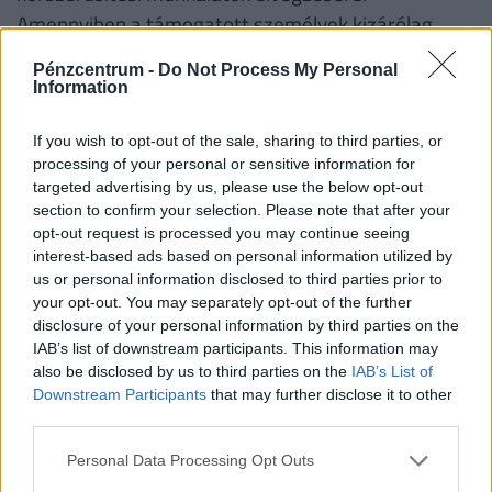
Amennyiben a támogatott személyek kizárólag
korszerűsítésre szeretnék felhasználni a
Pénzcentrum -
Do Not Process My Personal
kedvezményt, úgy fenti támogatási összegek fele
Information
lesz elérhető.
If you wish to opt-out of the sale, sharing to third parties, or
Fontos!
A támogatás abban az esetben is
processing of your personal or sensitive information for
targeted advertising by us, please use the below opt-out
igényelhető korszerűsítésre és/vagy bővítésre, ha
section to confirm your selection. Please note that after your
korábban az adott lakásra már vettek igénybe
opt-out request is processed you may continue seeing
CSOK-ot. Ha valaki a korszerűsítési és/vagy bővítési
interest-based ads based on personal information utilized by
us or personal information disclosed to third parties prior to
munkálatokat nem teljesíti, a folyósított családi
your opt-out. You may separately opt-out of the further
otthonteremtési kedvezményt - ideértve annak a
disclosure of your personal information by third parties on the
lakás vásárlására számított összegét is − a
IAB’s list of downstream participants. This information may
also be disclosed by us to third parties on the
IAB’s List of
folyósítás napjától számított, Ptk. szerinti
Downstream Participants
that may further disclose it to other
késedelmi kamattal növelten köteles visszafizetni.
third parties.
Personal Data Processing Opt Outs
Családtámogatások 2019. július 1-től
(millió