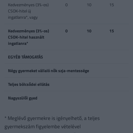
Kedvezményes (3%-os)
0
10
15
CSOK-hitel új
ingatlanra*, vagy
Kedvezményes (3%-os)
0
10
15
CSOK-hitel használt
ingatlanra*
EGYÉB TÁMOGATÁS
Négy gyermeket vállaló nők szja-mentessége
Teljes bölcsődei ellátás
Nagyszülői gyed
* Meglévő gyermekre is igényelhető, a teljes
gyermekszám figyelembe vételével