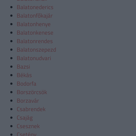
Balatonederics
Balatonfőkajár
Balatonhenye
Balatonkenese
Balatonrendes
Balatonszepezd
Balatonudvari
Bazsi
Békás
Bodorfa
Borszörcsök
Borzavár
Csabrendek
Csajág
Csesznek
Csetény