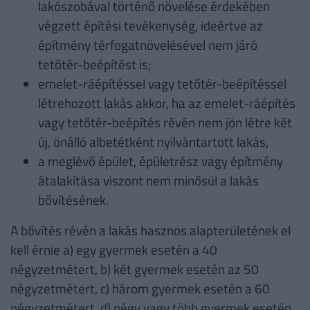
lakószobával történő növelése érdekében
végzett építési tevékenység, ideértve az
építmény térfogatnövelésével nem járó
tetőtér-beépítést is;
emelet-ráépítéssel vagy tetőtér-beépítéssel
létrehozott lakás akkor, ha az emelet-ráépítés
vagy tetőtér-beépítés révén nem jön létre két
új, önálló albetétként nyilvántartott lakás,
a meglévő épület, épületrész vagy építmény
átalakítása viszont nem minősül a lakás
bővítésének.
A bővítés révén a lakás hasznos alapterületének el
kell érnie a) egy gyermek esetén a 40
négyzetmétert, b) két gyermek esetén az 50
négyzetmétert, c) három gyermek esetén a 60
négyzetmétert, d) négy vagy több gyermek esetén