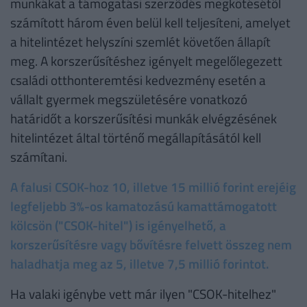
munkákat a támogatási szerződés megkötésétől
számított három éven belül kell teljesíteni, amelyet
a hitelintézet helyszíni szemlét követően állapít
meg. A korszerűsítéshez igényelt megelőlegezett
családi otthonteremtési kedvezmény esetén a
vállalt gyermek megszületésére vonatkozó
határidőt a korszerűsítési munkák elvégzésének
hitelintézet által történő megállapításától kell
számítani.
A falusi CSOK-hoz 10, illetve 15 millió forint erejéig
legfeljebb 3%-os kamatozású kamattámogatott
kölcsön ("CSOK-hitel") is igényelhető, a
korszerűsítésre vagy bővítésre felvett összeg nem
haladhatja meg az 5, illetve 7,5 millió forintot.
Ha valaki igénybe vett már ilyen "CSOK-hitelhez"