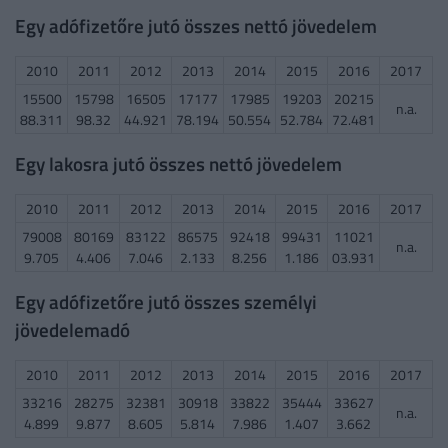
Egy adófizetőre jutó összes nettó jövedelem
2010
2011
2012
2013
2014
2015
2016
2017
15500
15798
16505
17177
17985
19203
20215
n.a.
88.311
98.32
44.921
78.194
50.554
52.784
72.481
Egy lakosra jutó összes nettó jövedelem
2010
2011
2012
2013
2014
2015
2016
2017
79008
80169
83122
86575
92418
99431
11021
n.a.
9.705
4.406
7.046
2.133
8.256
1.186
03.931
Egy adófizetőre jutó összes személyi
jövedelemadó
2010
2011
2012
2013
2014
2015
2016
2017
33216
28275
32381
30918
33822
35444
33627
n.a.
4.899
9.877
8.605
5.814
7.986
1.407
3.662