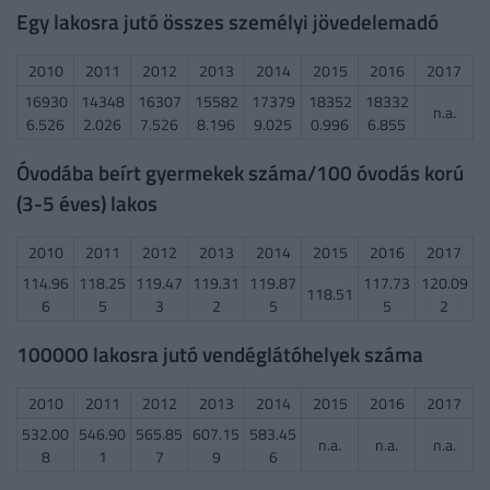
Egy lakosra jutó összes személyi jövedelemadó
2010
2011
2012
2013
2014
2015
2016
2017
16930
14348
16307
15582
17379
18352
18332
n.a.
6.526
2.026
7.526
8.196
9.025
0.996
6.855
Óvodába beírt gyermekek száma/100 óvodás korú
(3-5 éves) lakos
2010
2011
2012
2013
2014
2015
2016
2017
114.96
118.25
119.47
119.31
119.87
117.73
120.09
118.51
6
5
3
2
5
5
2
100000 lakosra jutó vendéglátóhelyek száma
2010
2011
2012
2013
2014
2015
2016
2017
532.00
546.90
565.85
607.15
583.45
n.a.
n.a.
n.a.
8
1
7
9
6