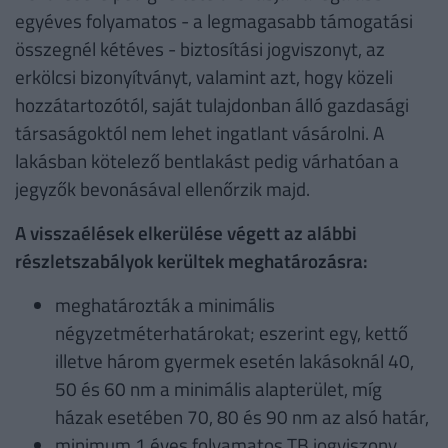
egyéves folyamatos - a legmagasabb támogatási
összegnél kétéves - biztosítási jogviszonyt, az
erkölcsi bizonyítványt, valamint azt, hogy közeli
hozzátartozótól, saját tulajdonban álló gazdasági
társaságoktól nem lehet ingatlant vásárolni. A
lakásban kötelező bentlakást pedig várhatóan a
jegyzők bevonásával ellenőrzik majd.
A visszaélések elkerülése végett az alábbi
részletszabályok kerültek meghatározásra:
meghatározták a minimális
négyzetméterhatárokat; eszerint egy, kettő
illetve három gyermek esetén lakásoknál 40,
50 és 60 nm a minimális alapterület, míg
házak esetében 70, 80 és 90 nm az alsó határ,
minimum 1 éves folyamatos TB jogviszony