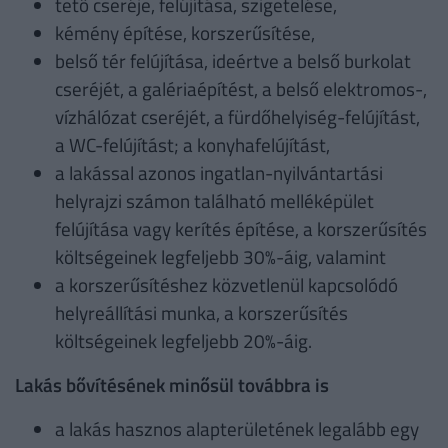
tető cseréje, felújítása, szigetelése,
kémény építése, korszerűsítése,
belső tér felújítása, ideértve a belső burkolat
cseréjét, a galériaépítést, a belső elektromos-,
vízhálózat cseréjét, a fürdőhelyiség-felújítást,
a WC-felújítást; a konyhafelújítást,
a lakással azonos ingatlan-nyilvántartási
helyrajzi számon található melléképület
felújítása vagy kerítés építése, a korszerűsítés
költségeinek legfeljebb 30%-áig, valamint
a korszerűsítéshez közvetlenül kapcsolódó
helyreállítási munka, a korszerűsítés
költségeinek legfeljebb 20%-áig.
Lakás bővítésének minősül továbbra is
a lakás hasznos alapterületének legalább egy