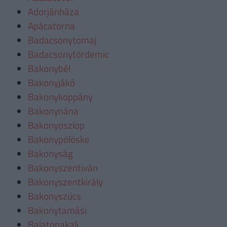
Adorjánháza
Apácatorna
Badacsonytomaj
Badacsonytördemic
Bakonybél
Bakonyjákó
Bakonykoppány
Bakonynána
Bakonyoszlop
Bakonypölöske
Bakonyság
Bakonyszentiván
Bakonyszentkirály
Bakonyszücs
Bakonytamási
Balatonakali