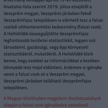
hivatalos lista szerint 2019. július elsejétől a
Veszprém megyei, Veszprémi járásban fekvő
Veszprémfajsz településen is elérhető lesz a falusi
családi otthonteremtési kedvezmény (falusi csok).
A HelloVidék összegyűjtötte Veszprémfajsz
legfontosabb területei statisztikáit, legyen szó
társadalmi, gazdasági, vagy épp környezeti
statisztikákról, mutatókról. A HelloVidék bízik
benne, hogy ezekkel az információkkal a kezében
könnyebb lesz majd eldönteni, érdemes-e igénybe
venni a falusi csok-ot a Veszprém megyei,
Veszprémi járásban található Veszprémfajsz
településen.
A Magyar Közlönyben megjelent részletszabályok
alapján a falusi csok igénylésére vonatkozó