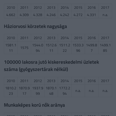
2010
2011
2012
2013
2014
2015
2016
2017
4.662
4.309
4.328
4.246
4.242
4.272
4.331
n.a.
Háziorvosi körzetek nagysága
2010
2011
2012
2013
2014
2015
2016
2017
1581.1
1544.0
1512.6
1511.2
1533.3
1499.8
1499.1
1575
11
94
11
22
96
7
85
100000 lakosra jutó kiskereskedelmi üzletek
száma (gyógyszertárak nélkül)
2010
2011
2012
2013
2014
2015
2016
2017
1810.2
1870.9
1937.9
1870.1
1772.2
n.a.
n.a.
n.a.
23
17
99
48
94
Munkaképes korú nők aránya