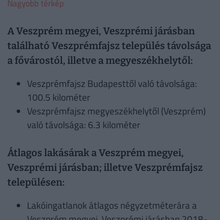
Nagyobb térkép
A Veszprém megyei, Veszprémi járásban
található Veszprémfajsz település távolsága
a fővárostól, illetve a megyeszékhelytől:
Veszprémfajsz Budapesttől való távolsága:
100.5 kilométer
Veszprémfajsz megyeszékhelytől (Veszprém)
való távolsága: 6.3 kilométer
Átlagos lakásárak a Veszprém megyei,
Veszprémi járásban; illetve Veszprémfajsz
településen:
Lakóingatlanok átlagos négyzetméterára a
Veszprém megyei, Veszprémi járásban 2018-