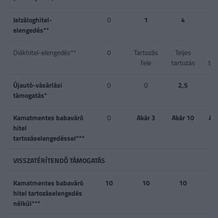
Jelzáloghitel-
0
1
4
1 
elengedés**
4
Diákhitel-elengedés**
0
Tartozás
Teljes
Te
fele
tartozás
tar
Újautó-vásárlási
0
0
2,5
támogatás*
Kamatmentes babaváró
0
Akár 3
Akár 10
Ak
hitel
tartozáselengedéssel***
VISSZATÉRÍTENDŐ TÁMOGATÁS
Kamatmentes babaváró
10
10
10
hitel tartozáselengedés
nélkül***