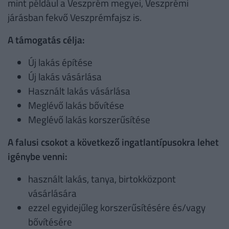
mint például a Veszprém megyei, Veszprémi
járásban fekvő Veszprémfajsz is.
A támogatás célja:
Új lakás építése
Új lakás vásárlása
Használt lakás vásárlása
Meglévő lakás bővítése
Meglévő lakás korszerűsítése
A falusi csokot a következő ingatlantípusokra lehet
igénybe venni:
használt lakás, tanya, birtokközpont
vásárlására
ezzel egyidejűleg korszerűsítésére és/vagy
bővítésére