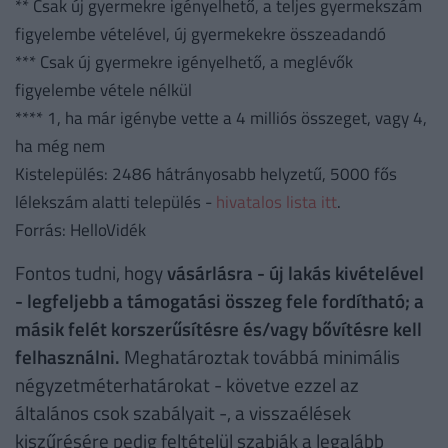
** Csak új gyermekre igényelhető, a teljes gyermekszám
figyelembe vételével, új gyermekekre összeadandó
*** Csak új gyermekre igényelhető, a meglévők
figyelembe vétele nélkül
**** 1, ha már igénybe vette a 4 milliós összeget, vagy 4,
ha még nem
Kistelepülés: 2486 hátrányosabb helyzetű, 5000 fős
lélekszám alatti település -
hivatalos lista itt
.
Forrás: HelloVidék
Fontos tudni, hogy
vásárlásra - új lakás kivételével
- legfeljebb a támogatási összeg fele fordítható; a
másik felét korszerűsítésre és/vagy bővítésre kell
felhasználni.
Meghatároztak továbbá minimális
négyzetméterhatárokat - követve ezzel az
általános csok szabályait -, a visszaélések
kiszűrésére pedig feltételül szabják a legalább