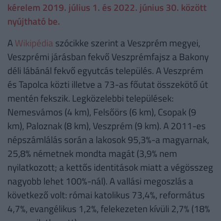
kérelem 2019. július 1. és 2022. június 30. között
nyújtható be.
A
Wikipédia
szócikke szerint a Veszprém megyei,
Veszprémi járásban fekvő Veszprémfajsz a Bakony
déli lábánál fekvő egyutcás település. A Veszprém
és Tapolca közti illetve a 73-as főutat összekötő út
mentén fekszik. Legközelebbi települések:
Nemesvámos (4 km), Felsőörs (6 km), Csopak (9
km), Paloznak (8 km), Veszprém (9 km). A 2011-es
népszámlálás során a lakosok 95,3%-a magyarnak,
25,8% németnek mondta magát (3,9% nem
nyilatkozott; a kettős identitások miatt a végösszeg
nagyobb lehet 100%-nál). A vallási megoszlás a
következő volt: római katolikus 73,4%, református
4,7%, evangélikus 1,2%, felekezeten kívüli 2,7% (18%