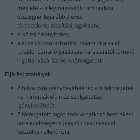
megléte – a legmagasabb támogatási
összegnél legalább 2 éves
társadalombiztosítási jogviszony
erkölcsi bizonyítvány
a közeli hozzátartozótól, valamint a saját
tulajdonban álló gazdasági társaságtól történő
ingatlanvásárlás nem támogatott
Eljárási szabályok
A falusi csok igénybevételéhez a hitelintézetek
nem írhatják elő más szolgáltatás
igénybevételét.
A támogatott ingatlanra vonatkozó bentlakási
kötelezettséget a jegyzők bevonásával
készülnek ellenőrizni.