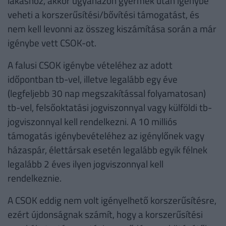
lakáshoz, akkor ugyanazon gyermek után igénybe
veheti a korszerűsítési/bővítési támogatást, és
nem kell levonni az összeg kiszámítása során a már
igénybe vett CSOK-ot.
A falusi CSOK igénybe vételéhez az adott
időpontban tb-vel, illetve legalább egy éve
(legfeljebb 30 nap megszakítással folyamatosan)
tb-vel, felsőoktatási jogviszonnyal vagy külföldi tb-
jogviszonnyal kell rendelkezni. A 10 milliós
támogatás igénybevételéhez az igénylőnek vagy
házaspár, élettársak esetén legalább egyik félnek
legalább 2 éves ilyen jogviszonnyal kell
rendelkeznie.
A CSOK eddig nem volt igényelhető korszerűsítésre,
ezért újdonságnak számít, hogy a korszerűsítési