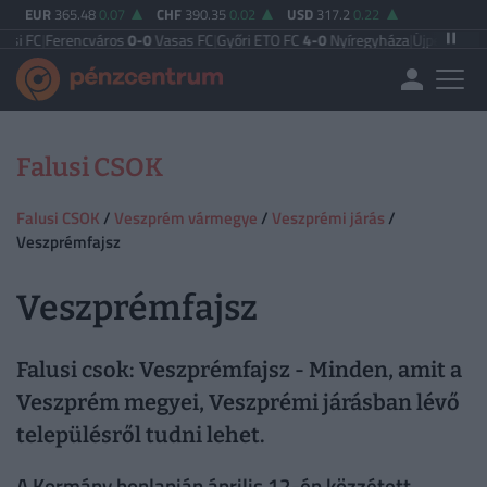
EUR
365.48
0.07
CHF
390.35
0.02
USD
317.2
0.22
C
|
Ferencváros
0-0
Vasas FC
|
Győri ETO FC
4-0
Nyíregyháza
|
Újpest FC
4-2
Deb
Falusi CSOK
Falusi CSOK
/
Veszprém vármegye
/
Veszprémi járás
/
Veszprémfajsz
Veszprémfajsz
Falusi csok: Veszprémfajsz - Minden, amit a
Veszprém megyei, Veszprémi járásban lévő
településről tudni lehet.
A Kormány honlapján április 12-én közzétett