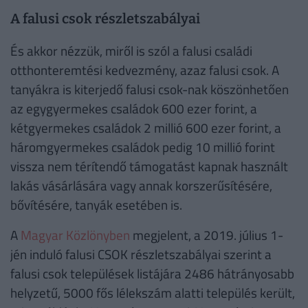
A falusi csok részletszabályai
És akkor nézzük, miről is szól a falusi családi
otthonteremtési kedvezmény, azaz falusi csok. A
tanyákra is kiterjedő falusi csok-nak köszönhetően
az egygyermekes családok 600 ezer forint, a
kétgyermekes családok 2 millió 600 ezer forint, a
háromgyermekes családok pedig 10 millió forint
vissza nem térítendő támogatást kapnak használt
lakás vásárlására vagy annak korszerűsítésére,
bővítésére, tanyák esetében is.
A
Magyar Közlönyben
megjelent, a 2019. július 1-
jén induló falusi CSOK részletszabályai szerint a
falusi csok települések listájára 2486 hátrányosabb
helyzetű, 5000 fős lélekszám alatti település került,