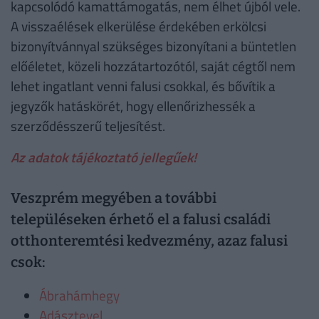
kapcsolódó kamattámogatás, nem élhet újból vele.
A visszaélések elkerülése érdekében erkölcsi
bizonyítvánnyal szükséges bizonyítani a büntetlen
előéletet, közeli hozzátartozótól, saját cégtől nem
lehet ingatlant venni falusi csokkal, és bővítik a
jegyzők hatáskörét, hogy ellenőrizhessék a
szerződésszerű teljesítést.
Az adatok tájékoztató jellegűek!
Veszprém megyében a további
településeken érhető el a falusi családi
otthonteremtési kedvezmény, azaz falusi
csok:
Ábrahámhegy
Adásztevel