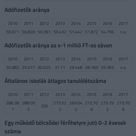
Adófizetők aránya
2010
2011
2012
2013
2014
2015
2016
2017
50.971
50.828
50.361
50.432
51.442
51.872
54.756
n.a.
Adófizetők aránya az x-1 millió FT-os sávon
2010
2011
2012
2013
2014
2015
2016
2017
30.982
35.017
30.625
31.11
29.448
28.183
29.383
n.a.
Általános iskolák átlagos tanulólétszáma
2010
2011
2012
2013
2014
2015
2016
2017
286.38
288.09
273.52
269.04
272.70
275.79
273.70
295
1
5
2
2
8
2
8
Egy működő bölcsődei férőhelyre jutó 0-2 évesek
száma