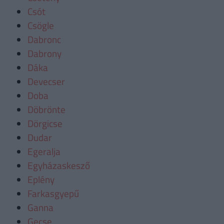
Csót
Csögle
Dabronc
Dabrony
Dáka
Devecser
Doba
Döbrönte
Dörgicse
Dudar
Egeralja
Egyházaskesző
Eplény
Farkasgyepű
Ganna
Gecse