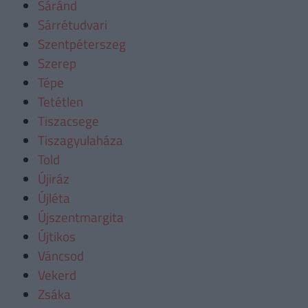
Sáránd
Sárrétudvari
Szentpéterszeg
Szerep
Tépe
Tetétlen
Tiszacsege
Tiszagyulaháza
Told
Újiráz
Újléta
Újszentmargita
Újtikos
Váncsod
Vekerd
Zsáka