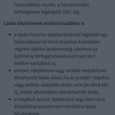
helyreállítási munka, a korszerűsítés
költségeinek legfeljebb 20%-áig.
Lakás bővítésének minősül továbbra is
a lakás hasznos alapterületének legalább egy
lakószobával történő növelése érdekében
végzett építési tevékenység, ideértve az
építmény térfogatnövelésével nem járó
tetőtér-beépítést is;
emelet-ráépítéssel vagy tetőtér-beépítéssel
létrehozott lakás akkor, ha az emelet-ráépítés
vagy tetőtér-beépítés révén nem jön létre két
új, önálló albetétként nyilvántartott lakás,
a meglévő épület, épületrész vagy építmény
átalakítása viszont nem minősül a lakás
bővítésének.