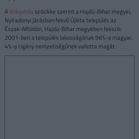
A
Wikipédia
szócikke szerint a Hajdú-Bihar megyei,
Nyíradonyi járásban fekvő Újléta település az
Észak-Alföldön, Hajdú-Bihar megyében fekszik.
2001-ben a település lakosságának 96%-a magyar,
4%-a cigány nemzetiségűnek vallotta magát.