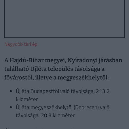
Nagyobb térkép
A Hajdú-Bihar megyei, Nyíradonyi járásban
található Újléta település távolsága a
fővárostól, illetve a megyeszékhelytől:
Újléta Budapesttől való távolsága: 213.2
kilométer
Újléta megyeszékhelytől (Debrecen) való
távolsága: 20.3 kilométer