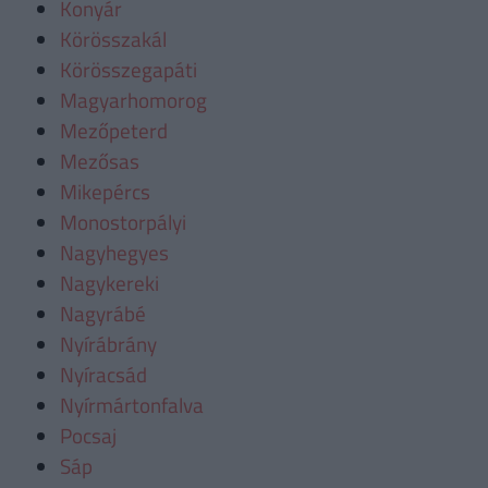
Konyár
Körösszakál
Körösszegapáti
Magyarhomorog
Mezőpeterd
Mezősas
Mikepércs
Monostorpályi
Nagyhegyes
Nagykereki
Nagyrábé
Nyírábrány
Nyíracsád
Nyírmártonfalva
Pocsaj
Sáp