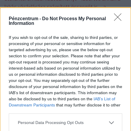
lakás vásárlására számított összegét is − a
folyósítás napjától számított, Ptk. szerinti
Pénzcentrum -
Do Not Process My Personal
késedelmi kamattal növelten köteles visszafizetni.
Information
If you wish to opt-out of the sale, sharing to third parties, or
Családtámogatások 2019. július 1-től
(millió
processing of your personal or sensitive information for
forint, vastag betűvel az újdonságok)
targeted advertising by us, please use the below opt-out
section to confirm your selection. Please note that after your
opt-out request is processed you may continue seeing
1
2
3
4 
interest-based ads based on personal information utilized by
gyermek
gyermek
gyermek
t
us or personal information disclosed to third parties prior to
gy
your opt-out. You may separately opt-out of the further
disclosure of your personal information by third parties on the
VISSZA NEM TÉRÍTENDŐ TÁMOGATÁS
IAB’s list of downstream participants. This information may
also be disclosed by us to third parties on the
IAB’s List of
CSOK új építésű
0,6
2,6
10
Downstream Participants
that may further disclose it to other
ingatlanra*, vagy
third parties.
Personal Data Processing Opt Outs
CSOK használt ingatlan
0,6
1,43
2,2
2
vásárlására (nem