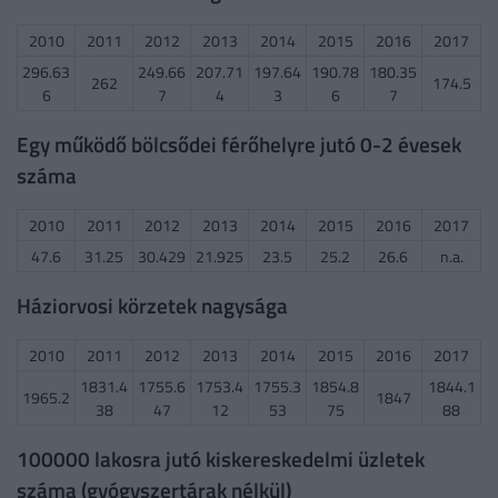
2010
2011
2012
2013
2014
2015
2016
2017
296.63
249.66
207.71
197.64
190.78
180.35
262
174.5
6
7
4
3
6
7
Egy működő bölcsődei férőhelyre jutó 0-2 évesek
száma
2010
2011
2012
2013
2014
2015
2016
2017
47.6
31.25
30.429
21.925
23.5
25.2
26.6
n.a.
Háziorvosi körzetek nagysága
2010
2011
2012
2013
2014
2015
2016
2017
1831.4
1755.6
1753.4
1755.3
1854.8
1844.1
1965.2
1847
38
47
12
53
75
88
100000 lakosra jutó kiskereskedelmi üzletek
száma (gyógyszertárak nélkül)