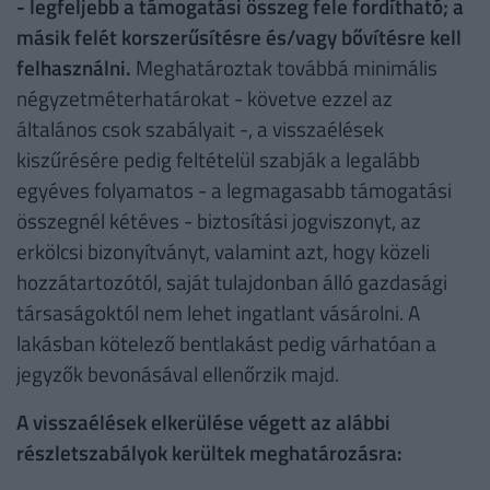
- legfeljebb a támogatási összeg fele fordítható; a
másik felét korszerűsítésre és/vagy bővítésre kell
felhasználni.
Meghatároztak továbbá minimális
négyzetméterhatárokat - követve ezzel az
általános csok szabályait -, a visszaélések
kiszűrésére pedig feltételül szabják a legalább
egyéves folyamatos - a legmagasabb támogatási
összegnél kétéves - biztosítási jogviszonyt, az
erkölcsi bizonyítványt, valamint azt, hogy közeli
hozzátartozótól, saját tulajdonban álló gazdasági
társaságoktól nem lehet ingatlant vásárolni. A
lakásban kötelező bentlakást pedig várhatóan a
jegyzők bevonásával ellenőrzik majd.
A visszaélések elkerülése végett az alábbi
részletszabályok kerültek meghatározásra: