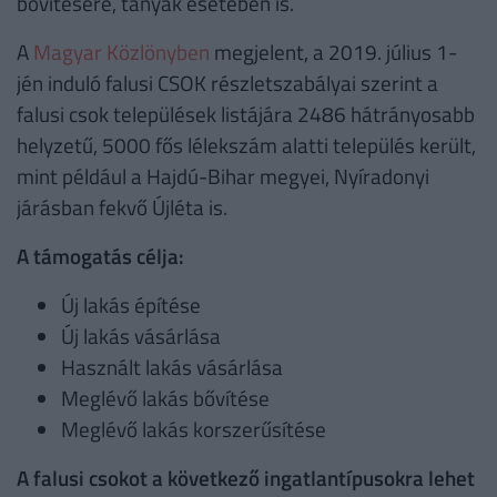
bővítésére, tanyák esetében is.
A
Magyar Közlönyben
megjelent, a 2019. július 1-
jén induló falusi CSOK részletszabályai szerint a
falusi csok települések listájára 2486 hátrányosabb
helyzetű, 5000 fős lélekszám alatti település került,
mint például a Hajdú-Bihar megyei, Nyíradonyi
járásban fekvő Újléta is.
A támogatás célja:
Új lakás építése
Új lakás vásárlása
Használt lakás vásárlása
Meglévő lakás bővítése
Meglévő lakás korszerűsítése
A falusi csokot a következő ingatlantípusokra lehet