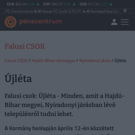
EUR
365.49
0.08
CHF
390.37
0.04
USD
317.24
0.27
C
|
Ferencváros
0-0
Vasas FC
|
Győri ETO FC
4-0
Nyíregyháza
|
Újpest FC
4-2
Deb
Falusi CSOK
Falusi CSOK
/
Hajdú-Bihar vármegye
/
Nyíradonyi járás
/ Újléta
Újléta
Falusi csok: Újléta - Minden, amit a Hajdú-
Bihar megyei, Nyíradonyi járásban lévő
településről tudni lehet.
A Kormány honlapján április 12-én közzétett