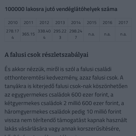
100000 lakosra jutó vendéglátóhelyek száma
2010
2011
2012
2013
2014
2015
2016
2017
278.17
338.40
295.22
298.24
365.15
n.a.
n.a.
n.a.
4
4
3
7
A falusi csok részletszabályai
És akkor nézzük, miről is szól a falusi családi
otthonteremtési kedvezmény, azaz falusi csok. A
tanyákra is kiterjedő falusi csok-nak köszönhetően
az egygyermekes családok 600 ezer forint, a
kétgyermekes családok 2 millió 600 ezer forint, a
háromgyermekes családok pedig 10 millió forint
vissza nem térítendő támogatást kapnak használt
lakás vásárlására vagy annak korszerűsítésére,