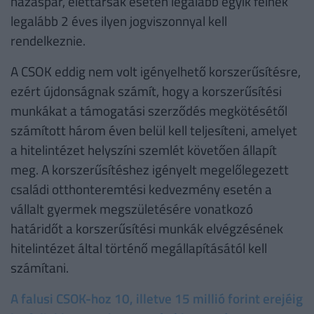
házaspár, élettársak esetén legalább egyik félnek
legalább 2 éves ilyen jogviszonnyal kell
rendelkeznie.
A CSOK eddig nem volt igényelhető korszerűsítésre,
ezért újdonságnak számít, hogy a korszerűsítési
munkákat a támogatási szerződés megkötésétől
számított három éven belül kell teljesíteni, amelyet
a hitelintézet helyszíni szemlét követően állapít
meg. A korszerűsítéshez igényelt megelőlegezett
családi otthonteremtési kedvezmény esetén a
vállalt gyermek megszületésére vonatkozó
határidőt a korszerűsítési munkák elvégzésének
hitelintézet által történő megállapításától kell
számítani.
A falusi CSOK-hoz 10, illetve 15 millió forint erejéig