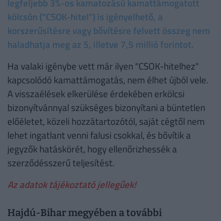
legfeljebb 3%-os kamatozású kamattámogatott
kölcsön ("CSOK-hitel") is igényelhető, a
korszerűsítésre vagy bővítésre felvett összeg nem
haladhatja meg az 5, illetve 7,5 millió forintot.
Ha valaki igénybe vett már ilyen "CSOK-hitelhez"
kapcsolódó kamattámogatás, nem élhet újból vele.
A visszaélések elkerülése érdekében erkölcsi
bizonyítvánnyal szükséges bizonyítani a büntetlen
előéletet, közeli hozzátartozótól, saját cégtől nem
lehet ingatlant venni falusi csokkal, és bővítik a
jegyzők hatáskörét, hogy ellenőrizhessék a
szerződésszerű teljesítést.
Az adatok tájékoztató jellegűek!
Hajdú-Bihar megyében a további