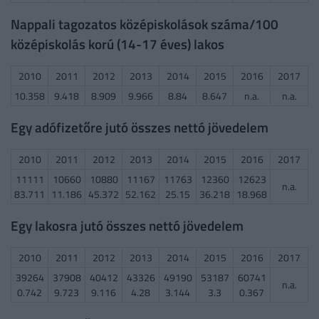
Nappali tagozatos középiskolások száma/100
középiskolás korú (14-17 éves) lakos
2010
2011
2012
2013
2014
2015
2016
2017
10.358
9.418
8.909
9.966
8.84
8.647
n.a.
n.a.
Egy adófizetőre jutó összes nettó jövedelem
2010
2011
2012
2013
2014
2015
2016
2017
11111
10660
10880
11167
11763
12360
12623
n.a.
83.711
11.186
45.372
52.162
25.15
36.218
18.968
Egy lakosra jutó összes nettó jövedelem
2010
2011
2012
2013
2014
2015
2016
2017
39264
37908
40412
43326
49190
53187
60741
n.a.
0.742
9.723
9.116
4.28
3.144
3.3
0.367