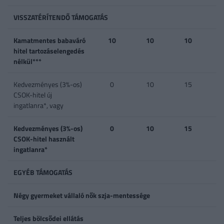
VISSZATÉRÍTENDŐ TÁMOGATÁS
Kamatmentes babaváró
10
10
10
hitel tartozáselengedés
nélkül***
Kedvezményes (3%-os)
0
10
15
CSOK-hitel új
ingatlanra*, vagy
Kedvezményes (3%-os)
0
10
15
CSOK-hitel használt
ingatlanra*
EGYÉB TÁMOGATÁS
Négy gyermeket vállaló nők szja-mentessége
Teljes bölcsődei ellátás