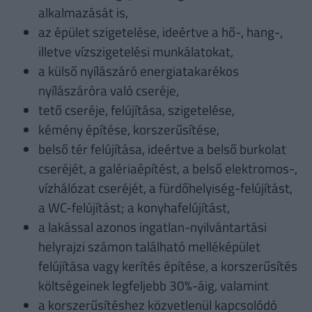
alkalmazását is,
az épület szigetelése, ideértve a hő-, hang-,
illetve vízszigetelési munkálatokat,
a külső nyílászáró energiatakarékos
nyílászáróra való cseréje,
tető cseréje, felújítása, szigetelése,
kémény építése, korszerűsítése,
belső tér felújítása, ideértve a belső burkolat
cseréjét, a galériaépítést, a belső elektromos-,
vízhálózat cseréjét, a fürdőhelyiség-felújítást,
a WC-felújítást; a konyhafelújítást,
a lakással azonos ingatlan-nyilvántartási
helyrajzi számon található melléképület
felújítása vagy kerítés építése, a korszerűsítés
költségeinek legfeljebb 30%-áig, valamint
a korszerűsítéshez közvetlenül kapcsolódó