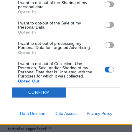
I want to opt-out of the Sharing of my
kistelepülés)*, vagy
personal data.
Opted In
CSOK használt ingatlan
0,6
2,6
10
I want to opt-out of the Sale of my
vásárlására, bővítésére
Personal Data.
és/vagy
Opted In
korszerűsítésére
(kistelepülés)*
I want to opt-out of processing my
Personal Data for Targeted Advertising.
Opted In
Jelzáloghitel-
0
1
4
1 
elengedés**
4
I want to opt-out of Collection, Use,
Retention, Sale, and/or Sharing of my
Personal Data that Is Unrelated with the
Diákhitel-elengedés**
Purposes for which it was collected.
0
Tartozás
Teljes
Te
Opted Out
fele
tartozás
tar
CONFIRM
Újautó-vásárlási
0
0
2,5
támogatás*
Data Deletion
Data Access
Privacy Policy
Kamatmentes babaváró
0
Akár 3
Akár 10
Ak
hitel
tartozáselengedéssel***