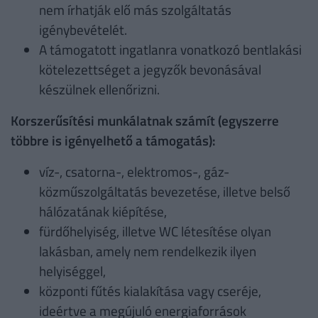
nem írhatják elő más szolgáltatás
igénybevételét.
A támogatott ingatlanra vonatkozó bentlakási
kötelezettséget a jegyzők bevonásával
készülnek ellenőrizni.
Korszerűsítési munkálatnak számít (egyszerre
többre is igényelhető a támogatás):
víz-, csatorna-, elektromos-, gáz-
közműszolgáltatás bevezetése, illetve belső
hálózatának kiépítése,
fürdőhelyiség, illetve WC létesítése olyan
lakásban, amely nem rendelkezik ilyen
helyiséggel,
központi fűtés kialakítása vagy cseréje,
ideértve a megújuló energiaforrások