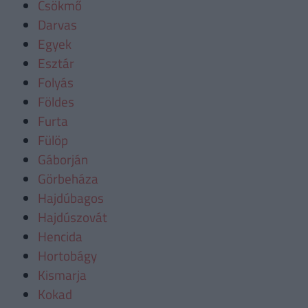
Csökmő
Darvas
Egyek
Esztár
Folyás
Földes
Furta
Fülöp
Gáborján
Görbeháza
Hajdúbagos
Hajdúszovát
Hencida
Hortobágy
Kismarja
Kokad