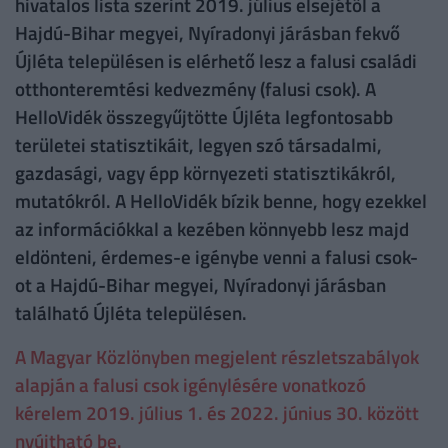
hivatalos lista szerint 2019. július elsejétől a
Hajdú-Bihar megyei, Nyíradonyi járásban fekvő
Újléta településen is elérhető lesz a falusi családi
otthonteremtési kedvezmény (falusi csok). A
HelloVidék összegyűjtötte Újléta legfontosabb
területei statisztikáit, legyen szó társadalmi,
gazdasági, vagy épp környezeti statisztikákról,
mutatókról. A HelloVidék bízik benne, hogy ezekkel
az információkkal a kezében könnyebb lesz majd
eldönteni, érdemes-e igénybe venni a falusi csok-
ot a Hajdú-Bihar megyei, Nyíradonyi járásban
található Újléta településen.
A Magyar Közlönyben megjelent részletszabályok
alapján a falusi csok igénylésére vonatkozó
kérelem 2019. július 1. és 2022. június 30. között
nyújtható be.