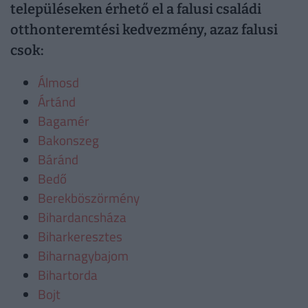
településeken érhető el a falusi családi
otthonteremtési kedvezmény, azaz falusi
csok:
Álmosd
Ártánd
Bagamér
Bakonszeg
Báránd
Bedő
Berekböszörmény
Bihardancsháza
Biharkeresztes
Biharnagybajom
Bihartorda
Bojt