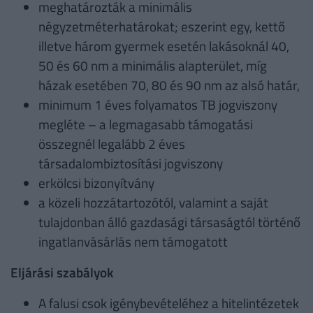
meghatározták a minimális
négyzetméterhatárokat; eszerint egy, kettő
illetve három gyermek esetén lakásoknál 40,
50 és 60 nm a minimális alapterület, míg
házak esetében 70, 80 és 90 nm az alsó határ,
minimum 1 éves folyamatos TB jogviszony
megléte – a legmagasabb támogatási
összegnél legalább 2 éves
társadalombiztosítási jogviszony
erkölcsi bizonyítvány
a közeli hozzátartozótól, valamint a saját
tulajdonban álló gazdasági társaságtól történő
ingatlanvásárlás nem támogatott
Eljárási szabályok
A falusi csok igénybevételéhez a hitelintézetek