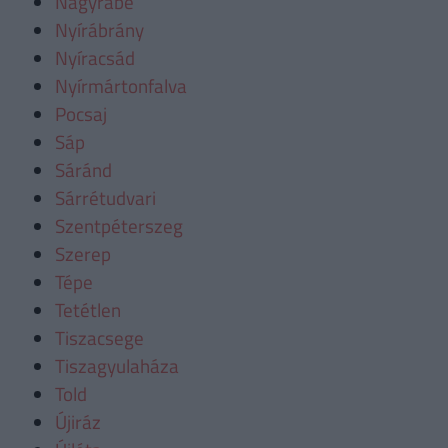
Nagyrábé
Nyírábrány
Nyíracsád
Nyírmártonfalva
Pocsaj
Sáp
Sáránd
Sárrétudvari
Szentpéterszeg
Szerep
Tépe
Tetétlen
Tiszacsege
Tiszagyulaháza
Told
Újiráz