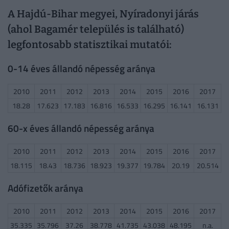
A Hajdú-Bihar megyei, Nyíradonyi járás
(ahol Bagamér település is található)
legfontosabb statisztikai mutatói:
0-14 éves állandó népesség aránya
2010
2011
2012
2013
2014
2015
2016
2017
18.28
17.623
17.183
16.816
16.533
16.295
16.141
16.131
60-x éves állandó népesség aránya
2010
2011
2012
2013
2014
2015
2016
2017
18.115
18.43
18.736
18.923
19.377
19.784
20.19
20.514
Adófizetők aránya
2010
2011
2012
2013
2014
2015
2016
2017
35.335
35.796
37.26
38.778
41.735
43.038
48.195
n.a.