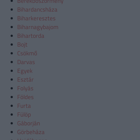
Berekböszörmény
Bihardancsháza
Biharkeresztes
Biharnagybajom
Bihartorda
Bojt
Csökmő
Darvas
Egyek
Esztár
Folyás
Földes
Furta
Fülöp
Gáborján
Görbeháza