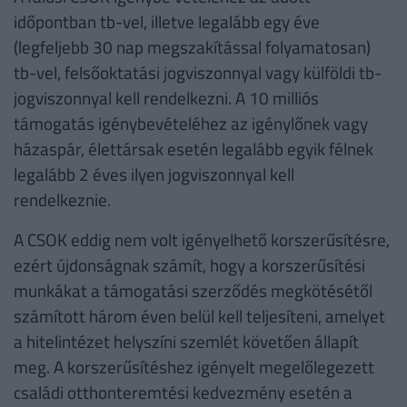
időpontban tb-vel, illetve legalább egy éve
(legfeljebb 30 nap megszakítással folyamatosan)
tb-vel, felsőoktatási jogviszonnyal vagy külföldi tb-
jogviszonnyal kell rendelkezni. A 10 milliós
támogatás igénybevételéhez az igénylőnek vagy
házaspár, élettársak esetén legalább egyik félnek
legalább 2 éves ilyen jogviszonnyal kell
rendelkeznie.
A CSOK eddig nem volt igényelhető korszerűsítésre,
ezért újdonságnak számít, hogy a korszerűsítési
munkákat a támogatási szerződés megkötésétől
számított három éven belül kell teljesíteni, amelyet
a hitelintézet helyszíni szemlét követően állapít
meg. A korszerűsítéshez igényelt megelőlegezett
családi otthonteremtési kedvezmény esetén a