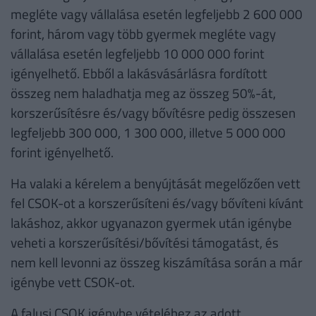
megléte vagy vállalása esetén legfeljebb 2 600 000
forint, három vagy több gyermek megléte vagy
vállalása esetén legfeljebb 10 000 000 forint
igényelhető. Ebből a lakásvásárlásra fordított
összeg nem haladhatja meg az összeg 50%-át,
korszerűsítésre és/vagy bővítésre pedig összesen
legfeljebb 300 000, 1 300 000, illetve 5 000 000
forint igényelhető.
Ha valaki a kérelem a benyújtását megelőzően vett
fel CSOK-ot a korszerűsíteni és/vagy bővíteni kívánt
lakáshoz, akkor ugyanazon gyermek után igénybe
veheti a korszerűsítési/bővítési támogatást, és
nem kell levonni az összeg kiszámítása során a már
igénybe vett CSOK-ot.
A falusi CSOK igénybe vételéhez az adott