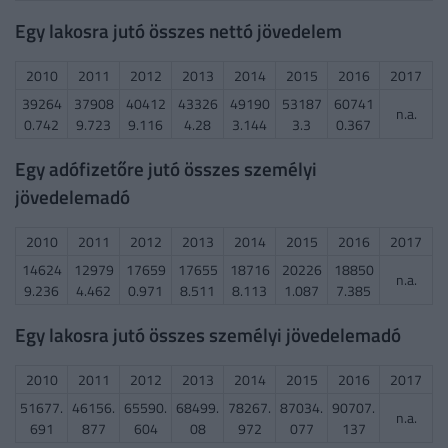
Egy lakosra jutó összes nettó jövedelem
2010
2011
2012
2013
2014
2015
2016
2017
39264
37908
40412
43326
49190
53187
60741
n.a.
0.742
9.723
9.116
4.28
3.144
3.3
0.367
Egy adófizetőre jutó összes személyi
jövedelemadó
2010
2011
2012
2013
2014
2015
2016
2017
14624
12979
17659
17655
18716
20226
18850
n.a.
9.236
4.462
0.971
8.511
8.113
1.087
7.385
Egy lakosra jutó összes személyi jövedelemadó
2010
2011
2012
2013
2014
2015
2016
2017
51677.
46156.
65590.
68499.
78267.
87034.
90707.
n.a.
691
877
604
08
972
077
137