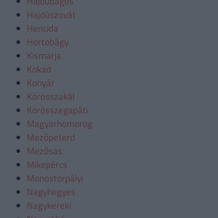
Hajdúbagos
Hajdúszovát
Hencida
Hortobágy
Kismarja
Kokad
Konyár
Körösszakál
Körösszegapáti
Magyarhomorog
Mezőpeterd
Mezősas
Mikepércs
Monostorpályi
Nagyhegyes
Nagykereki