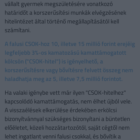
vállalt gyermek megszületésére vonatkozó
határidőt a korszerűsítési munkák elvégzésének
hitelintézet által történő megállapításától kell
számítani.
A falusi CSOK-hoz 10, illetve 15 millió forint erejéig
legfeljebb 3%-os kamatozású kamattámogatott
kölcsön ("CSOK-hitel") is igényelhető, a
korszerűsítésre vagy bővítésre felvett összeg nem
haladhatja meg az 5, illetve 7,5 millió forintot.
Ha valaki igénybe vett már ilyen "CSOK-hitelhez"
kapcsolódó kamattámogatás, nem élhet újból vele.
A visszaélések elkerülése érdekében erkölcsi
bizonyítvánnyal szükséges bizonyítani a büntetlen
előéletet, közeli hozzátartozótól, saját cégtől nem
lehet ingatlant venni falusi csokkal, és bővítik a