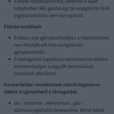
a közeli hozzátartozótól, valamint a saját
tulajdonban álló gazdasági társaságtól történő
ingatlanvásárlás nem támogatott
Eljárási szabályok
A falusi csok igénybevételéhez a hitelintézetek
nem írhatják elő más szolgáltatás
igénybevételét.
A támogatott ingatlanra vonatkozó bentlakási
kötelezettséget a jegyzők bevonásával
készülnek ellenőrizni.
Korszerűsítési munkálatnak számít (egyszerre
többre is igényelhető a támogatás):
víz-, csatorna-, elektromos-, gáz-
közműszolgáltatás bevezetése, illetve belső