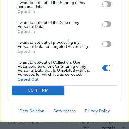
I want to opt-out of the Sharing of my
VISSZA NEM TÉRÍTENDŐ TÁMOGATÁS
personal data.
Opted In
CSOK új építésű
0,6
2,6
10
I want to opt-out of the Sale of my
ingatlanra*, vagy
Personal Data.
Opted In
CSOK használt ingatlan
0,6
1,43
2,2
2
I want to opt-out of processing my
vásárlására (nem
Personal Data for Targeted Advertising.
kistelepülés)*, vagy
Opted In
I want to opt-out of Collection, Use,
CSOK használt ingatlan
0,6
2,6
10
Retention, Sale, and/or Sharing of my
vásárlására, bővítésére
Personal Data that Is Unrelated with the
Purposes for which it was collected.
és/vagy
Opted Out
korszerűsítésére
(kistelepülés)*
CONFIRM
Jelzáloghitel-
0
1
4
1 
elengedés**
4
Data Deletion
Data Access
Privacy Policy
Diákhitel-elengedés**
0
Tartozás
Teljes
Te
fele
tartozás
tar