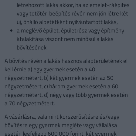
létrehozott lakás akkor, ha az emelet-ráépítés
vagy tetőtér-beépítés révén nem jön létre két
új, önálló albetétként nyilvántartott lakás,
a meglévő épület, épületrész vagy építmény
átalakítása viszont nem minősül a lakás
bővítésének.
A bővítés révén a lakás hasznos alapterületének el
kell érnie a) egy gyermek esetén a 40
négyzetmétert, b) két gyermek esetén az 50
négyzetmétert, c) három gyermek esetén a 60
négyzetmétert, d) négy vagy több gyermek esetén
a 70 négyzetmétert.
A vásárlásra, valamint korszerűsítésre és/vagy
bővítésre egy gyermek megléte vagy vállalása
esetén legfeljebb 600 000 forint, két gyermek