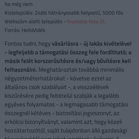
ha még nem
Kistelepülés: 2486 hátrányosabb helyzetű, 5000 fős
lélekszám alatti település -
hivatalos lista itt
.
Forrás: HelloVidék
Fontos tudni, hogy
vásárlásra - új lakás kivételével
- legfeljebb a támogatási összeg fele fordítható; a
másik felét korszerűsítésre és/vagy bővítésre kell
felhasználni.
Meghatároztak továbbá minimális
négyzetméterhatárokat - követve ezzel az
általános csok szabályait -, a visszaélések
kiszűrésére pedig feltételül szabják a legalább
egyéves folyamatos - a legmagasabb támogatási
összegnél kétéves - biztosítási jogviszonyt, az
erkölcsi bizonyítványt, valamint azt, hogy közeli
hozzátartozótól, saját tulajdonban álló gazdasági
társaságoktól nem lehet ingatlant vásárolni. A