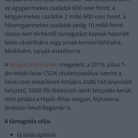
az egygyermekes családok 600 ezer forint, a
kétgyermekes családok 2 millió 600 ezer forint, a
háromgyermekes családok pedig 10 millió forint
vissza nem térítendő támogatást kapnak használt
lakás vásárlására vagy annak korszerűsítésére,
bővítésére, tanyák esetében is.
A
Magyar Közlönyben
megjelent, a 2019. július 1-
jén induló falusi CSOK részletszabályai szerint a
falusi csok települések listájára 2486 hátrányosabb
helyzetű, 5000 fős lélekszám alatti település került,
mint például a Hajdú-Bihar megyei, Nyíradonyi
járásban fekvő Bagamér is.
A támogatás célja:
Új lakás építése