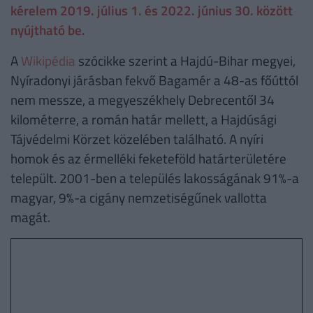
kérelem 2019. július 1. és 2022. június 30. között
nyújtható be.
A
Wikipédia
szócikke szerint a Hajdú-Bihar megyei,
Nyíradonyi járásban fekvő Bagamér a 48-as főúttól
nem messze, a megyeszékhely Debrecentől 34
kilométerre, a román határ mellett, a Hajdúsági
Tájvédelmi Körzet közelében található. A nyíri
homok és az érmelléki feketeföld határterületére
települt. 2001-ben a település lakosságának 91%-a
magyar, 9%-a cigány nemzetiségűnek vallotta
magát.