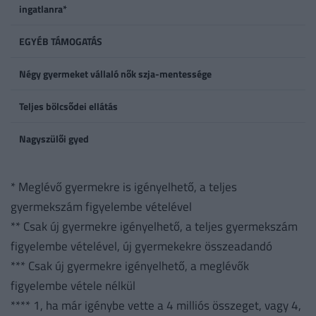
ingatlanra*
EGYÉB TÁMOGATÁS
Négy gyermeket vállaló nők szja-mentessége
Teljes bölcsődei ellátás
Nagyszülői gyed
* Meglévő gyermekre is igényelhető, a teljes
gyermekszám figyelembe vételével
** Csak új gyermekre igényelhető, a teljes gyermekszám
figyelembe vételével, új gyermekekre összeadandó
*** Csak új gyermekre igényelhető, a meglévők
figyelembe vétele nélkül
**** 1, ha már igénybe vette a 4 milliós összeget, vagy 4,