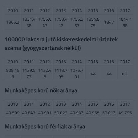
2010
2011
2012
2013
2014
2015
2016
2017
1831.4
1755.6
1753.4
1755.3
1854.8
1844.1
1965.2
1847
38
47
12
53
75
88
100000 lakosra jutó kiskereskedelmi üzletek
száma (gyógyszertárak nélkül)
2010
2011
2012
2013
2014
2015
2016
2017
909.15
1129.5
1132.4
1113.7
1075.7
n.a.
n.a.
n.a.
3
77
8
95
01
Munkaképes korú nők aránya
2010
2011
2012
2013
2014
2015
2016
2017
49.599
49.847
49.981
50.022
49.933
49.965
50.013
49.796
Munkaképes korú férfiak aránya