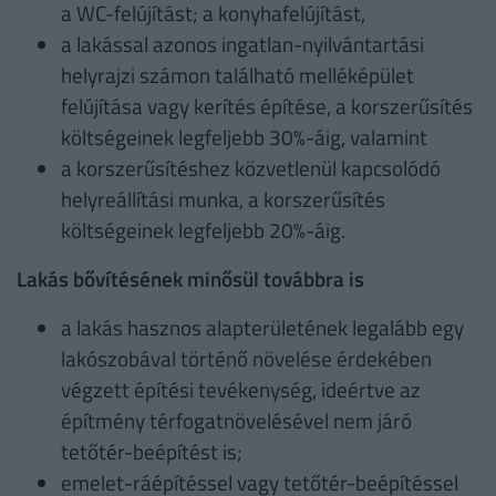
a WC-felújítást; a konyhafelújítást,
a lakással azonos ingatlan-nyilvántartási
helyrajzi számon található melléképület
felújítása vagy kerítés építése, a korszerűsítés
költségeinek legfeljebb 30%-áig, valamint
a korszerűsítéshez közvetlenül kapcsolódó
helyreállítási munka, a korszerűsítés
költségeinek legfeljebb 20%-áig.
Lakás bővítésének minősül továbbra is
a lakás hasznos alapterületének legalább egy
lakószobával történő növelése érdekében
végzett építési tevékenység, ideértve az
építmény térfogatnövelésével nem járó
tetőtér-beépítést is;
emelet-ráépítéssel vagy tetőtér-beépítéssel