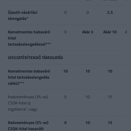
Újautó-vásárlási
0
0
2,5
támogatás*
Kamatmentes babaváró
0
Akár 3
Akár 10
Ak
hitel
tartozáselengedéssel***
VISSZATÉRÍTENDŐ TÁMOGATÁS
Kamatmentes babaváró
10
10
10
hitel tartozáselengedés
nélkül***
Kedvezményes (3%-os)
0
10
15
CSOK-hitel új
ingatlanra*, vagy
Kedvezményes (3%-os)
0
10
15
CSOK-hitel használt