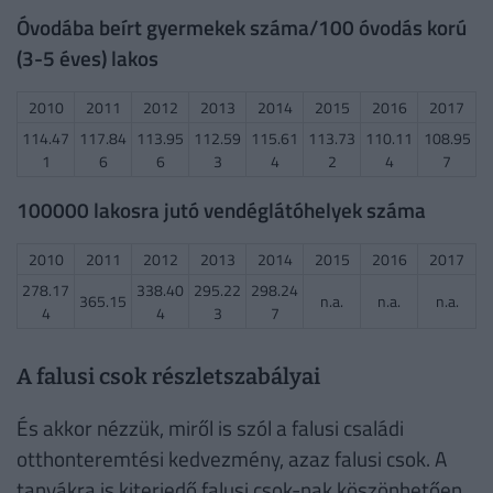
Óvodába beírt gyermekek száma/100 óvodás korú
(3-5 éves) lakos
2010
2011
2012
2013
2014
2015
2016
2017
114.47
117.84
113.95
112.59
115.61
113.73
110.11
108.95
1
6
6
3
4
2
4
7
100000 lakosra jutó vendéglátóhelyek száma
2010
2011
2012
2013
2014
2015
2016
2017
278.17
338.40
295.22
298.24
365.15
n.a.
n.a.
n.a.
4
4
3
7
A falusi csok részletszabályai
És akkor nézzük, miről is szól a falusi családi
otthonteremtési kedvezmény, azaz falusi csok. A
tanyákra is kiterjedő falusi csok-nak köszönhetően