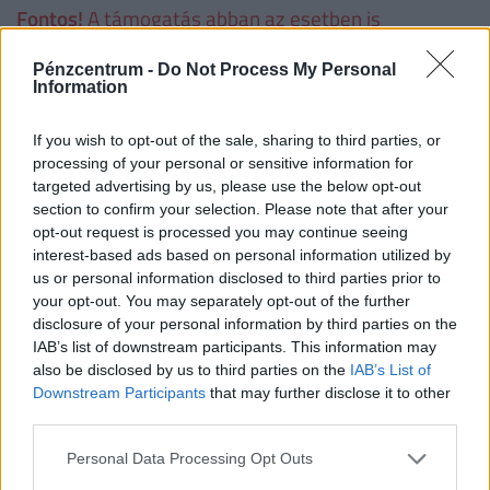
Fontos!
A támogatás abban az esetben is
igényelhető korszerűsítésre és/vagy bővítésre, ha
Pénzcentrum -
Do Not Process My Personal
korábban az adott lakásra már vettek igénybe
Information
CSOK-ot. Ha valaki a korszerűsítési és/vagy bővítési
munkálatokat nem teljesíti, a folyósított családi
If you wish to opt-out of the sale, sharing to third parties, or
processing of your personal or sensitive information for
otthonteremtési kedvezményt - ideértve annak a
targeted advertising by us, please use the below opt-out
lakás vásárlására számított összegét is − a
section to confirm your selection. Please note that after your
folyósítás napjától számított, Ptk. szerinti
opt-out request is processed you may continue seeing
interest-based ads based on personal information utilized by
késedelmi kamattal növelten köteles visszafizetni.
us or personal information disclosed to third parties prior to
your opt-out. You may separately opt-out of the further
Családtámogatások 2019. július 1-től
disclosure of your personal information by third parties on the
(millió
IAB’s list of downstream participants. This information may
forint, vastag betűvel az újdonságok)
also be disclosed by us to third parties on the
IAB’s List of
Downstream Participants
that may further disclose it to other
third parties.
1
2
3
4 
gyermek
gyermek
gyermek
t
Personal Data Processing Opt Outs
gy