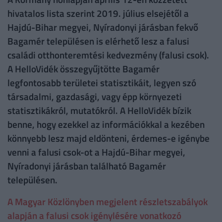
hivatalos lista szerint 2019. július elsejétől a
Hajdú-Bihar megyei, Nyíradonyi járásban fekvő
Bagamér településen is elérhető lesz a falusi
családi otthonteremtési kedvezmény (falusi csok).
A HelloVidék összegyűjtötte Bagamér
legfontosabb területei statisztikáit, legyen szó
társadalmi, gazdasági, vagy épp környezeti
statisztikákról, mutatókról. A HelloVidék bízik
benne, hogy ezekkel az információkkal a kezében
könnyebb lesz majd eldönteni, érdemes-e igénybe
venni a falusi csok-ot a Hajdú-Bihar megyei,
Nyíradonyi járásban található Bagamér
településen.
A Magyar Közlönyben megjelent részletszabályok
alapján a falusi csok igénylésére vonatkozó