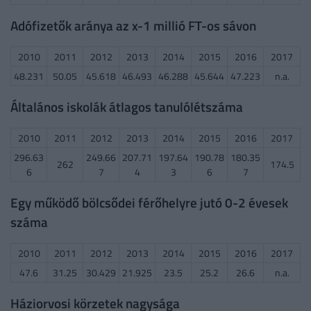
Adófizetők aránya az x-1 millió FT-os sávon
2010
2011
2012
2013
2014
2015
2016
2017
48.231
50.05
45.618
46.493
46.288
45.644
47.223
n.a.
Általános iskolák átlagos tanulólétszáma
2010
2011
2012
2013
2014
2015
2016
2017
296.63
249.66
207.71
197.64
190.78
180.35
262
174.5
6
7
4
3
6
7
Egy működő bölcsődei férőhelyre jutó 0-2 évesek
száma
2010
2011
2012
2013
2014
2015
2016
2017
47.6
31.25
30.429
21.925
23.5
25.2
26.6
n.a.
Háziorvosi körzetek nagysága