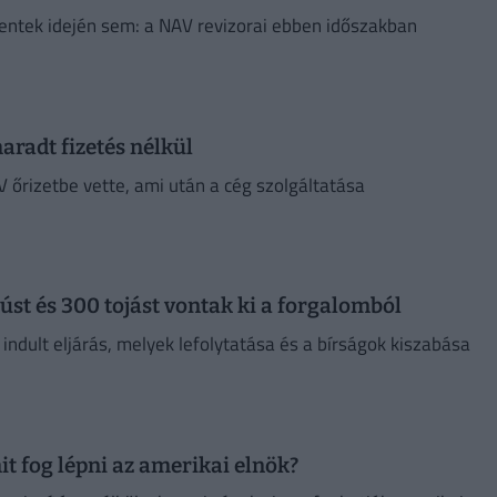
ntek idején sem: a NAV revizorai ebben időszakban
aradt fizetés nélkül
 őrizetbe vette, ami után a cég szolgáltatása
úst és 300 tojást vontak ki a forgalomból
ndult eljárás, melyek lefolytatása és a bírságok kiszabása
 fog lépni az amerikai elnök?