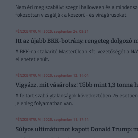
Nem éri meg szabályt szegni halloween és a mindensze
fokozottan vizsgálják a koszorú- és virágárusokat.
PÉNZCENTRUM
| 2025. szeptember 24. 09:21
Itt az újabb BKK-botrány: rengeteg dolgozó m
A BKK-nak takarító MasterClean Kft. vezetőségét a NAV
ellehetetlenült.
PÉNZCENTRUM
| 2025. szeptember 12. 14:04
Vigyázz, mit vásárolsz! Több mint 1,3 tonna h
A feltárt szabálytalanságok következtében 26 esetben i
jelenleg folyamatban van.
PÉNZCENTRUM
| 2025. szeptember 11. 17:14
Súlyos ultimátumot kapott Donald Trump: mit