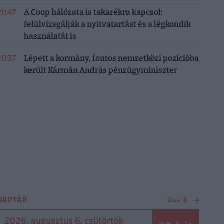
20:47
A Coop hálózata is takarékra kapcsol:
felülvizsgálják a nyitvatartást és a légkondik
használatát is
20:37
Lépett a kormány, fontos nemzetközi pozícióba
került Kármán András pénzügyminiszter
NAPTÁR
Tovább
2026. augusztus 6. csütörtök