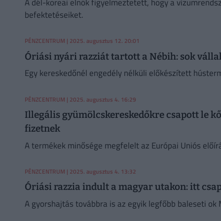
A dél-koreai elnök figyelmeztetett, hogy a vízumrendsz
befektetéseiket.
PÉNZCENTRUM
| 2025. augusztus 12. 20:01
Óriási nyári razziát tartott a Nébih: sok váll
Egy kereskedőnél engedély nélküli előkészített hústermé
PÉNZCENTRUM
| 2025. augusztus 4. 16:29
Illegális gyümölcskereskedőkre csapott le k
fizetnek
A termékek minősége megfelelt az Európai Uniós előírá
PÉNZCENTRUM
| 2025. augusztus 4. 13:32
Óriási razzia indult a magyar utakon: itt csa
A gyorshajtás továbbra is az egyik legfőbb baleseti o