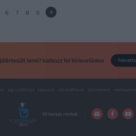
6
7
8
9
jólértesült lenni? Iratkozz fel hírlevelünkre
Felirat
zum
jogi nyilatkozat
kapcsolat
süti beállítások
adatvédelem
médiaajánla
Itt keress minket