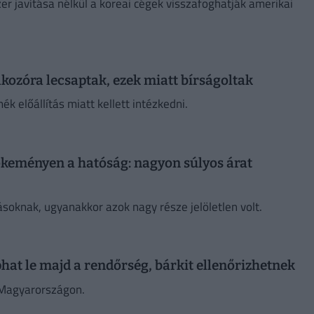
er javítása nélkül a koreai cégek visszafoghatják amerikai
alkozóra lecsaptak, ezek miatt bírságoltak
k előállítás miatt kellett intézkedni.
őkeményen a hatóság: nagyon súlyos árat
soknak, ugyanakkor azok nagy része jelöletlen volt.
phat le majd a rendőrség, bárkit ellenőrizhetnek
k Magyarországon.