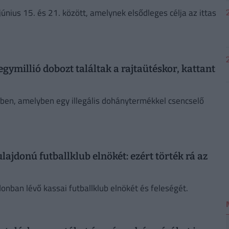
únius 15. és 21. között, amelynek elsődleges célja az ittas
ymillió dobozt találtak a rajtaütéskor, kattant
sben, amelyben egy illegális dohánytermékkel csencselő
jdonú futballklub elnökét: ezért törték rá az
onban lévő kassai futballklub elnökét és feleségét.