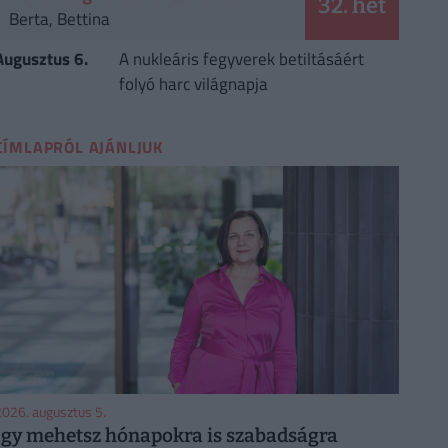
32. hét
Berta, Bettina
Augusztus 6.
A nukleáris fegyverek betiltásáért
folyó harc világnapja
CÍMLAPRÓL AJÁNLJUK
026. augusztus 5.
Így mehetsz hónapokra is szabadságra