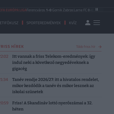
EURÓPA LIGA
Ferencváros
1-0
Gornik Zabrze
|
Larne FC
0-0
FC Iberia 1999
|
S
ETIFÓKUSZ
SPORTEREDMÉNYEK
KVÍZ
FRISS HÍREK
Több friss hír
22:02
Itt vannak a friss Telekom-eredmények: így
indul neki a következő negyedéveknek a
gigacég
21:34
Tanév rendje 2026/27: itt a hivatalos rendelet,
mikor kezdődik a tanév és mikor lesznek az
iskolai szünetek
20:59
Friss! A Skandináv lottó nyerőszámai a 32.
héten