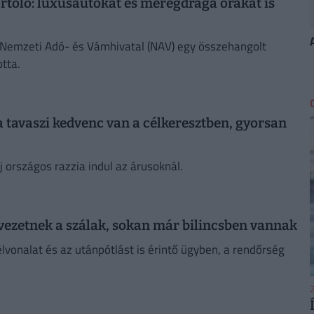
portoló: luxusautókat és méregdrága órákat is
 a Nemzeti Adó- és Vámhivatal (NAV) egy összehangolt
otta.
 a tavaszi kedvenc van a célkeresztben, gyorsan
 országos razzia indul az árusoknál.
 vezetnek a szálak, sokan már bilincsben vannak
élvonalat és az utánpótlást is érintő ügyben, a rendőrség
2