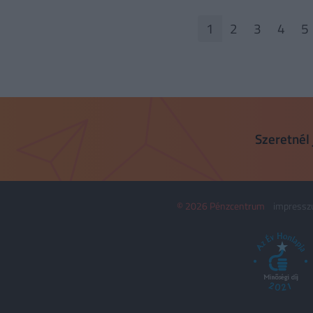
1
2
3
4
5
Szeretnél 
© 2026 Pénzcentrum
impress