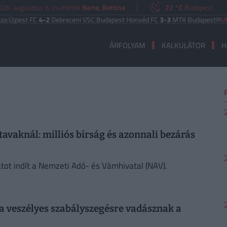
026. augusztus 6. csütörtök
Berta, Bettina
22 °C
Budapest
jpest FC
4-2
Debreceni VSC
|
Budapest Honvéd FC
3-3
MTK Budapest
UEFA 
ÁRFOLYAM
KALKULÁTOR
H
tavaknál: milliós bírság és azonnali bezárás
atot indít a Nemzeti Adó- és Vámhivatal (NAV).
 a veszélyes szabályszegésre vadásznak a