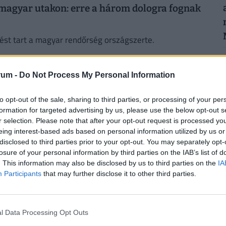
 magyar utakon: erre a három dologra fognak
zést tart a magyar rendőrség országszerte.
2
rum -
Do Not Process My Personal Information
gyre nagyobb a botrány, reagáltak Trumpék is
ökei a tervek szerint bevándorlási ellenőrzéseket tartanak
to opt-out of the sale, sharing to third parties, or processing of your per
idején.
formation for targeted advertising by us, please use the below opt-out s
r selection. Please note that after your opt-out request is processed y
2
eing interest-based ads based on personal information utilized by us or
disclosed to third parties prior to your opt-out. You may separately opt-
losure of your personal information by third parties on the IAB’s list of
patot már elvittek a rendőrök, komoly szinten
. This information may also be disclosed by us to third parties on the
IA
Participants
that may further disclose it to other third parties.
2
hoz tartozó személyt tartóztatott le mérkőzés-manipuláció,
s gyanújával.
l Data Processing Opt Outs