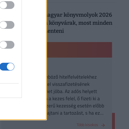
026. augusztus 5.
Így trükköznek a magyar könyvmolyok 2026
nyarán: elszálltak a könyvárak, most minden
forintot meg kell menteni
PÉNZÜGYI KISOKOS
Kezesség
A kezesség a különböző hitelfelvételekhez
kapcsolódóan a hitel visszafizetésének
biztosítékaként jöhet jóba. Az adós helyett
nemfizetés esetén a kezes felel, ő fizeti ki a
tartozást. Az egyszerű kezesség esetén előbb
az adóson kell behajtani a tartozást, s ha ez
sikertelen, akkor lehet a kezestől követelni a
Több kisokos
fizetést.