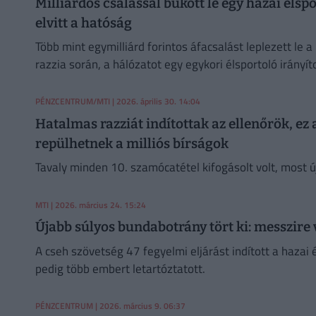
Milliárdos csalással bukott le egy hazai éls
elvitt a hatóság
Több mint egymilliárd forintos áfacsalást leplezett le
razzia során, a hálózatot egy egykori élsportoló irányít
PÉNZCENTRUM/MTI
| 2026. április 30. 14:04
Hatalmas razziát indítottak az ellenőrök, ez
repülhetnek a milliós bírságok
Tavaly minden 10. szamócatétel kifogásolt volt, most új
MTI
| 2026. március 24. 15:24
Újabb súlyos bundabotrány tört ki: messzire
A cseh szövetség 47 fegyelmi eljárást indított a hazai 
pedig több embert letartóztatott.
PÉNZCENTRUM
| 2026. március 9. 06:37