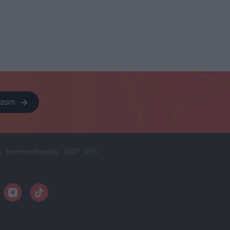
kozom
t
kommentkezelés
ÁSZF
RSS