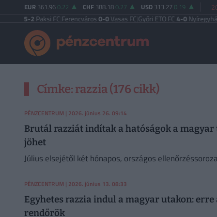
EUR
361.96
0.22
CHF
388.18
0.27
USD
313.27
0.19
2
i TE
5-2
Paksi FC
|
Ferencváros
0-0
Vasas FC
|
Győri ETO FC
4-0
Nyíregyháza
|
Ú
Címke: razzia (176 cikk)
PÉNZCENTRUM
| 2026. június 26. 09:14
Brutál razziát indítak a hatóságok a magyar 
jöhet
Július elsejétől két hónapos, országos ellenőrzéssoroz
PÉNZCENTRUM
| 2026. június 13. 08:33
Egyhetes razzia indul a magyar utakon: erre
rendőrök