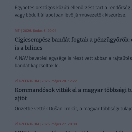
Egyhetes országos közúti ellenőrzést tart a rendőrség j
vagy bódult állapotban lévő járművezetők kiszűrése.
MTI
| 2026. június 6. 20:01
Cigicsempész bandát fogtak a pénzügyőrök: eg
is a bilincs
A NAV bevetési egysége is részt vett abban a rajtaüté
bandát kapcsoltak le.
PÉNZCENTRUM
| 2026. május 28. 12:22
Kommandósok vitték el a magyar többségi tula
ajtót
Őrizetbe vették Dušan Trnkát, a magyar többségi tulajd
PÉNZCENTRUM
| 2026. május 27. 20:00