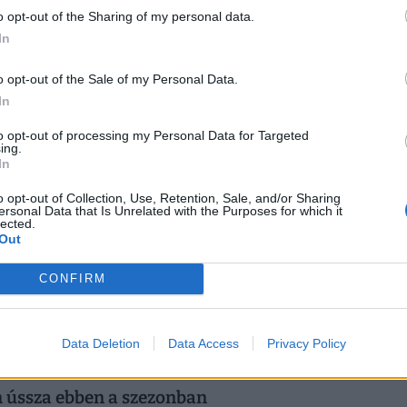
o opt-out of the Sharing of my personal data.
2
veres összetűzés miatt kell magyarázkodnia
In
övetségi kormányzat és a városvezetés között.
o opt-out of the Sale of my Personal Data.
In
to opt-out of processing my Personal Data for Targeted
ing.
nya: több százan sodródtak bele
In
si botrány miatt, amely játékosok, klubtulajdonosok és
o opt-out of Collection, Use, Retention, Sale, and/or Sharing
ersonal Data that Is Unrelated with the Purposes for which it
lected.
Out
CONFIRM
úlyosak a vádak, több év börtönt kaphat
etbe, csalás és sikkasztás miatt kell felelnie.
Data Deletion
Data Access
Privacy Policy
em ússza ebben a szezonban