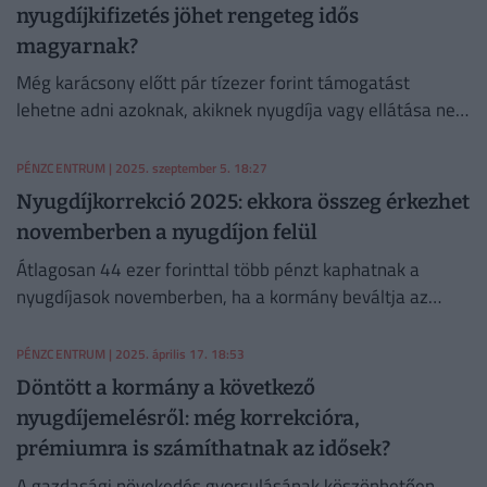
nyugdíjkifizetés jöhet rengeteg idős
magyarnak?
Még karácsony előtt pár tízezer forint támogatást
lehetne adni azoknak, akiknek nyugdíja vagy ellátása nem
haladja meg a havi 140 ezer forintot - mondta Karácsony
Mihály.
PÉNZCENTRUM
| 2025. szeptember 5. 18:27
Nyugdíjkorrekció 2025: ekkora összeg érkezhet
novemberben a nyugdíjon felül
Átlagosan 44 ezer forinttal több pénzt kaphatnak a
nyugdíjasok novemberben, ha a kormány beváltja az
ígéretét és 1,5 százalékos évközi emelést hajt végre.
PÉNZCENTRUM
| 2025. április 17. 18:53
Döntött a kormány a következő
nyugdíjemelésről: még korrekcióra,
prémiumra is számíthatnak az idősek?
A gazdasági növekedés gyorsulásának köszönhetően