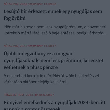
nem marad pénze.
NÉPSZAVA
| 2023. szeptember 13. 09:02
Lesújtó hír érkezett: ennek egy nyugdíjas sem
fog örülni
Idén már biztosan nem lesz nyugdíjprémium, a novemberi
korrekció mértékéről szóló bejelentéssel pedig várhatóan
október elejéig kell várni - írta a Népszava.
NÉPSZAVA
| 2023. szeptember 13. 08:17
Újabb hidegzuhany ez a magyar
nyugdíjasoknak: nem lesz prémium, keresztet
vethetnek a plusz pénzre
A novemberi korrekció mértékéről szóló bejelentéssel
várhatóan október elejéig kell várni.
PÉNZCENTRUM
| 2023. június 6. 08:47
Ennyivel emelkednek a nyugdíjak 2024-ben: itt
vannak a pontos összegek