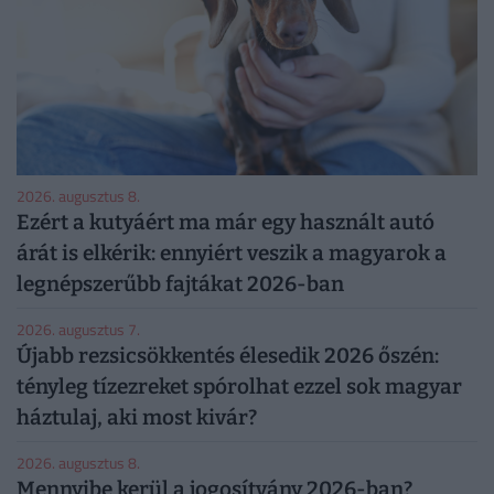
2026. augusztus 8.
Ezért a kutyáért ma már egy használt autó
árát is elkérik: ennyiért veszik a magyarok a
legnépszerűbb fajtákat 2026-ban
2026. augusztus 7.
Újabb rezsicsökkentés élesedik 2026 őszén:
tényleg tízezreket spórolhat ezzel sok magyar
háztulaj, aki most kivár?
2026. augusztus 8.
Mennyibe kerül a jogosítvány 2026-ban?