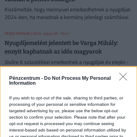
Kiszámolták, hogy mennyivel emelkedhetnek a nyugdíjak
2024-ben, ha maradnak a kormány jelenlegi számításai.
PÉNZCENTRUM
| 2023. május 30. 10:41
Nyugdíjemelést jelentett be Varga Mihály:
ennyit kaphatnak az idős magyarok
Jövőre 6 százalékkal emelkednek a nyugdíjak év elején -
mondta Varga Mihály. Lesz 13. havi nyugdíj is, és
nyugdíjprémiummal is számol a költségvetés.
Pénzcentrum -
Do Not Process My Personal
Information
PÉNZCENTRUM
| 2023. május 25. 08:46
Hidegzuhany a magyar időseknek: ekkora
If you wish to opt-out of the sale, sharing to third parties, or
nyugdíjemeléssel számol a kormány 2024-re
processing of your personal or sensitive information for
targeted advertising by us, please use the below opt-out
Folyamatban van a 2024-es büdzsé tervezése: 6
section to confirm your selection. Please note that after your
százalékos nyugdíjemeléssel és a prémiummal is
opt-out request is processed you may continue seeing
kalkulálnak 2024-re - derült ki.
interest-based ads based on personal information utilized by
us or personal information disclosed to third parties prior to