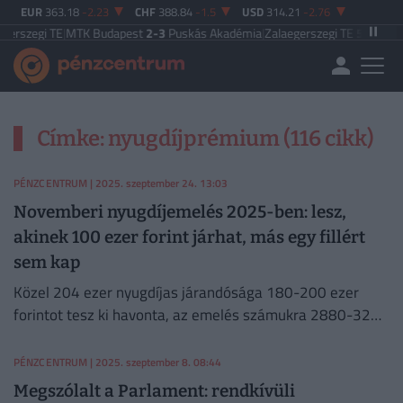
EUR
363.18
-2.23
CHF
388.84
-1.5
USD
314.21
-2.76
rszegi TE
|
MTK Budapest
2-3
Puskás Akadémia
|
Zalaegerszegi TE
5-2
Paksi F
Címke: nyugdíjprémium (116 cikk)
PÉNZCENTRUM
| 2025. szeptember 24. 13:03
Novemberi nyugdíjemelés 2025-ben: lesz,
akinek 100 ezer forint járhat, más egy fillért
sem kap
Közel 204 ezer nyugdíjas járandósága 180-200 ezer
forintot tesz ki havonta, az emelés számukra 2880-3200
forintos összeget jelent majd és maximum 35200
forintos kompenzációt.
PÉNZCENTRUM
| 2025. szeptember 8. 08:44
Megszólalt a Parlament: rendkívüli