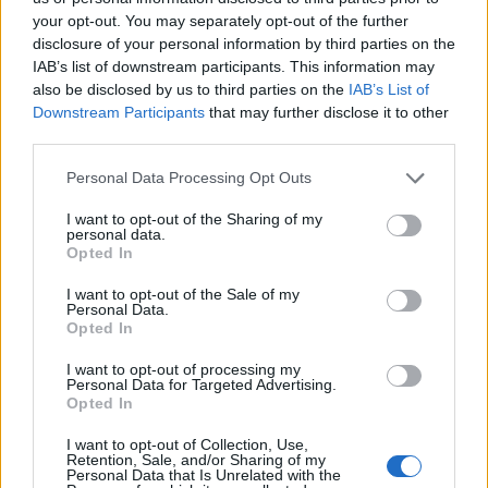
PÉNZCENTRUM
| 2023. április 20. 11:02
your opt-out. You may separately opt-out of the further
Megint a luxusnyugdíjasok jártak a legjobban:
disclosure of your personal information by third parties on the
több százezer idős magyar viszont a tönk
IAB’s list of downstream participants. This information may
also be disclosed by us to third parties on the
IAB’s List of
szélére került
Downstream Participants
that may further disclose it to other
Kiszámolták, mekkorát nőttek tavaly a különböző
third parties.
jövedelmi csoportokba tartozó nyugdíjasok bevételei.
Personal Data Processing Opt Outs
I want to opt-out of the Sharing of my
REICHENBERGER DÁNIEL
| 2023. április 1. 16:01
personal data.
Bukhatja ezt a plusz juttatást több millió
Opted In
magyar nyugdíjas: ez fájni fog, sok pénzről
I want to opt-out of the Sale of my
Personal Data.
csúsznak le
Opted In
Nem a nyugdíjprémium elmaradása az igazi gond, hanem
I want to opt-out of processing my
az, ha az inflációs várakozások nem teljesülnek.
Personal Data for Targeted Advertising.
Opted In
PÉNZCENTRUM
| 2023. március 31. 10:14
I want to opt-out of Collection, Use,
Retention, Sale, and/or Sharing of my
Nagyon rossz hírt kaptak a magyar
Personal Data that Is Unrelated with the