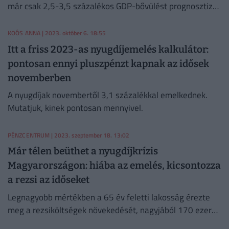
már csak 2,5-3,5 százalékos GDP-bővülést prognosztizál
2024-re.
KOÓS ANNA
| 2023. október 6. 18:55
Itt a friss 2023-as nyugdíjemelés kalkulátor:
pontosan ennyi pluszpénzt kapnak az idősek
novemberben
A nyugdíjak novembertől 3,1 százalékkal emelkednek.
Mutatjuk, kinek pontosan mennyivel.
PÉNZCENTRUM
| 2023. szeptember 18. 13:02
Már télen beüthet a nyugdíjkrízis
Magyarországon: hiába az emelés, kicsontozza
a rezsi az időseket
Legnagyobb mértékben a 65 év feletti lakosság érezte
meg a rezsiköltségek növekedését, nagyjából 170 ezer
olyan idős lehet, akinek a lakhatáson felül sok mindenre