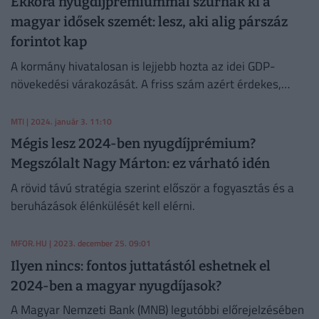
Ekkora nyugdíjprémiummal szúrnák ki a
magyar idősek szemét: lesz, aki alig párszáz
forintot kap
A kormány hivatalosan is lejjebb hozta az idei GDP-
növekedési várakozását. A friss szám azért érdekes,
annak a határán billeg, hogy a nyugdíjasok jogosultak
lesznek-e a prémiumra.
MTI
| 2024. január 3. 11:10
Mégis lesz 2024-ben nyugdíjprémium?
Megszólalt Nagy Márton: ez várható idén
A rövid távú stratégia szerint először a fogyasztás és a
beruházások élénkülését kell elérni.
MFOR.HU
| 2023. december 25. 09:01
Ilyen nincs: fontos juttatástól eshetnek el
2024-ben a magyar nyugdíjasok?
A Magyar Nemzeti Bank (MNB) legutóbbi előrejelzésében