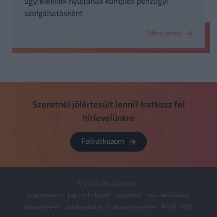
ügyfeleknek nyújtanak komplex pénzügyi
szolgáltatásként
Több kisokos
Szeretnél jólértesült lenni? Iratkozz fel
hírlevelünkre
Feliratkozom
© 2026 Pénzcentrum
impresszum
jogi nyilatkozat
kapcsolat
süti beállítások
adatvédelem
médiaajánlat
kommentkezelés
ÁSZF
RSS