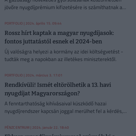
jövőre nyugdíjprémium kifizetésére is számíthatnak a
nyugdíjasok.
PORTFOLIO
| 2024. április 15. 09:44
Rossz hírt kaptak a magyar nyugdíjasok:
fontos juttatástól esnek el 2024-ben
Új valóságra helyezi a kormány az idei költségvetést -
tudták meg a napokban az illetékes miniszterektől.
PORTFOLIO
| 2024. március 3. 17:01
Rendkívüli! Ismét eltörölhetik a 13. havi
nyugdíjat Magyarországon?
A fenntarthatóság kihívásaival küszködő hazai
nyugdíjrendszer kapcsán joggal merülhet fel a kérdés,
hogy meddig tartható meg a 2021-2022-ben
visszahozott 13. havi nyugdíj.
PÉNZCENTRUM
| 2024. január 22. 18:40