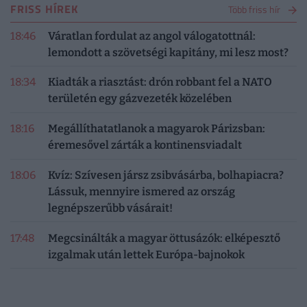
FRISS HÍREK
Több friss hír
18:46
Váratlan fordulat az angol válogatottnál:
lemondott a szövetségi kapitány, mi lesz most?
18:34
Kiadták a riasztást: drón robbant fel a NATO
területén egy gázvezeték közelében
18:16
Megállíthatatlanok a magyarok Párizsban:
éremesővel zárták a kontinensviadalt
18:06
Kvíz: Szívesen jársz zsibvásárba, bolhapiacra?
Lássuk, mennyire ismered az ország
legnépszerűbb vásárait!
17:48
Megcsinálták a magyar öttusázók: elképesztő
izgalmak után lettek Európa-bajnokok