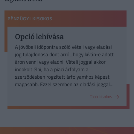
PÉNZÜGYI KISOKOS
Opció lehívása
A jövőbeli időpontra szóló vételi vagy eladási
jog tulajdonosa dönt arról, hogy kíván-e adott
áron venni vagy eladni. Vételi joggal akkor
indokolt élni, ha a piaci árfolyam a
szerződésben rögzített árfolyamhoz képest
magasabb. Ezzel szemben az eladási joggal
akkor célszerű élni, ha a jövőbeli időpontban a
Több kisokos
piaci árfolyam alacsonyabb, mint a
szerződésben megállapodott árfolyam.