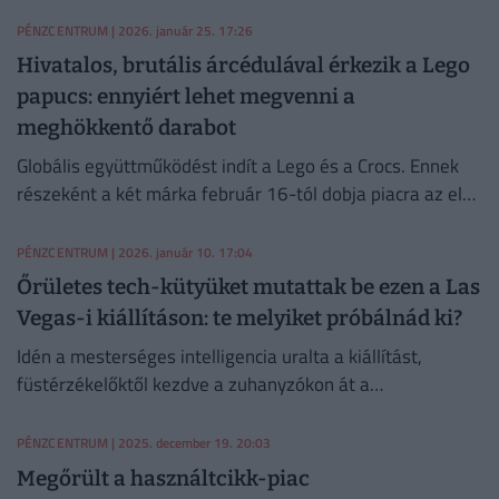
PÉNZCENTRUM
| 2026. január 25. 17:26
Hivatalos, brutális árcédulával érkezik a Lego
papucs: ennyiért lehet megvenni a
meghökkentő darabot
Globális együttműködést indít a Lego és a Crocs. Ennek
részeként a két márka február 16-tól dobja piacra az első
közös terméket.
PÉNZCENTRUM
| 2026. január 10. 17:04
Őrületes tech-kütyüket mutattak be ezen a Las
Vegas-i kiállításon: te melyiket próbálnád ki?
Idén a mesterséges intelligencia uralta a kiállítást,
füstérzékelőktől kezdve a zuhanyzókon át a
cipősszekrényekig mindenhol megjelent.
PÉNZCENTRUM
| 2025. december 19. 20:03
Megőrült a használtcikk-piac