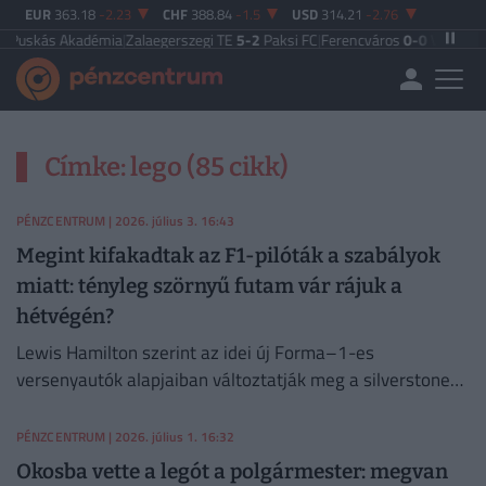
EUR
363.18
-2.23
CHF
388.84
-1.5
USD
314.21
-2.76
uskás Akadémia
|
Zalaegerszegi TE
5-2
Paksi FC
|
Ferencváros
0-0
Vasas FC
|
Gy
Címke: lego (85 cikk)
PÉNZCENTRUM
| 2026. július 3. 16:43
Megint kifakadtak az F1-pilóták a szabályok
miatt: tényleg szörnyű futam vár rájuk a
hétvégén?
Lewis Hamilton szerint az idei új Forma–1-es
versenyautók alapjaiban változtatják meg a silverstone-i
pálya karakterét a Brit Nagydíj hétvégéjén.
PÉNZCENTRUM
| 2026. július 1. 16:32
Okosba vette a legót a polgármester: megvan