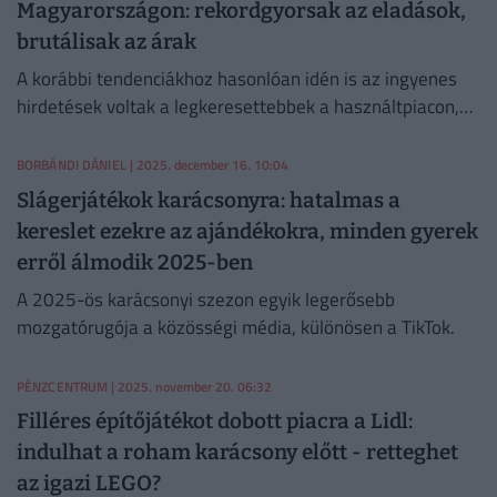
Magyarországon: rekordgyorsak az eladások,
brutálisak az árak
A korábbi tendenciákhoz hasonlóan idén is az ingyenes
hirdetések voltak a legkeresettebbek a használtpiacon,
de nagy értékű áruk is szép számmal találtak gazdára.
BORBÁNDI DÁNIEL
| 2025. december 16. 10:04
Slágerjátékok karácsonyra: hatalmas a
kereslet ezekre az ajándékokra, minden gyerek
erről álmodik 2025-ben
A 2025-ös karácsonyi szezon egyik legerősebb
mozgatórugója a közösségi média, különösen a TikTok.
PÉNZCENTRUM
| 2025. november 20. 06:32
Filléres építőjátékot dobott piacra a Lidl:
indulhat a roham karácsony előtt - retteghet
az igazi LEGO?