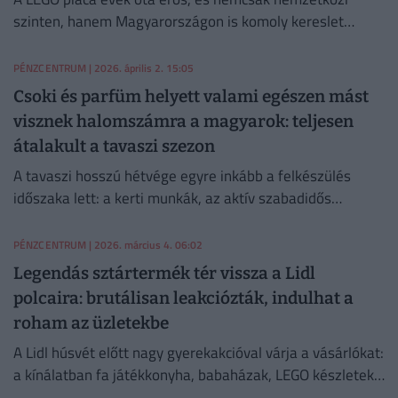
szinten, hanem Magyarországon is komoly kereslet
mutatkozik a ritkább darabok iránt.
PÉNZCENTRUM
| 2026. április 2. 15:05
Csoki és parfüm helyett valami egészen mást
visznek halomszámra a magyarok: teljesen
átalakult a tavaszi szezon
A tavaszi hosszú hétvége egyre inkább a felkészülés
időszaka lett: a kerti munkák, az aktív szabadidős
programok és a tudatos, hosszú távú otthoni
beruházások kerülnek előtérbe.
PÉNZCENTRUM
| 2026. március 4. 06:02
Legendás sztártermék tér vissza a Lidl
polcaira: brutálisan leakciózták, indulhat a
roham az üzletekbe
A Lidl húsvét előtt nagy gyerekakcióval várja a vásárlókat:
a kínálatban fa játékkonyha, babaházak, LEGO készletek
és Hot Wheels autók is szerepelnek.