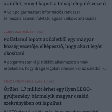
az ítélet, ennyit kapott a tolvaj településvezető
A volt polgármestert információs rendszer
felhasználásával, folytatólagosan elkövetett csalás
bűntettében találták bűnösnek.
24.HU
| 2026. május 5. 18:53
Pofátlanul lopott az üzletből egy magyar
község vezetője: elképesztő, hogy akart legót
okosítani
A polgármester régi trükköt alkalmazott annak
érdekében, hogy drága legókat vihessen ki az üzletből -
de így is lebuktatta a biztonsági szolgálat.
PÉNZCENTRUM
| 2026. április 8. 14:30
Őrület! 1,7 milliót érhet egy ilyen LEGO-
gyűjtemény: bármelyik magyar család
szekrényében ott lapulhat
A LEGO piaca évek óta erős, és nemcsak nemzetközi