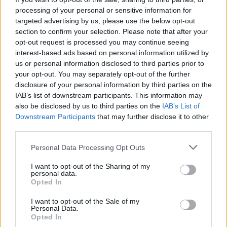
LEGO figura: rengeteg magyar polcán ott
processing of your personal or sensitive information for
lapulhat egy
targeted advertising by us, please use the below opt-out
A LEGO soha nem megy ki a divatból – sőt,
section to confirm your selection. Please note that after your
opt-out request is processed you may continue seeing
Magyarországon egyre szélesebb rétegeket hódít meg, a
interest-based ads based on personal information utilized by
gyerekektől a gyűjtőkön át egészen a felnőtt rajongókig.
us or personal information disclosed to third parties prior to
PÉNZCENTRUM
| 2025. július 12. 16:05
your opt-out. You may separately opt-out of the further
disclosure of your personal information by third parties on the
300 ezer forintot is megérhet ez a LEGO
IAB’s list of downstream participants. This information may
minifigura: bármelyik magyar család
also be disclosed by us to third parties on the
IAB’s List of
szekrényében ott lapulhat
Downstream Participants
that may further disclose it to other
third parties.
A LEGO készletek értéke gyakran azután kezd emelkedni,
hogy hivatalosan „nyugdíjba mennek” – azaz megszűnik
Personal Data Processing Opt Outs
a gyártásuk.
I want to opt-out of the Sharing of my
PÉNZCENTRUM
| 2025. július 10. 17:34
personal data.
Opted In
85 millió színes kocka: megnyílt a világ
I want to opt-out of the Sale of my
legnagyobb Legolandje, ilyet még nem láttál!
Personal Data.
Opted In
Shanghai a Lego-birodalom új fővárosa lett: július 5-én