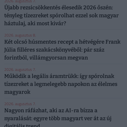
2026. augusztus 7.
Újabb rezsicsökkentés élesedik 2026 őszén:
tényleg tízezreket spórolhat ezzel sok magyar
háztulaj, aki most kivár?
2026. augusztus 8.
Két olcsó húsmentes recept a hétvégére Frank
Júlia filléres szakácskönyvéből: pár száz
forintból, villámgyorsan megvan
2026. augusztus 7.
Működik a legális áramtrükk: így spórolnak
tízezreket a legmelegebb napokon az élelmes
magyarok
2026. augusztus 7.
Nagyon ráfázhat, aki az AI-ra bízza a
nyaralását: egyre több magyart ver át az új
digitális trend