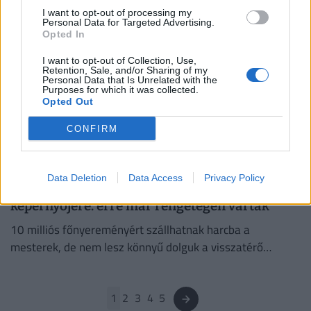
megnyitotta kapuit a világ legnagyobb Legolandje.
I want to opt-out of processing my
Personal Data for Targeted Advertising.
Opted In
PÉNZCENTRUM
| 2025. május 23. 22:00
I want to opt-out of Collection, Use,
Megrohanták a szülők a játékboltokat: ezt
Retention, Sale, and/or Sharing of my
Personal Data that Is Unrelated with the
veszi most mindenki gyereknapra
Purposes for which it was collected.
Opted Out
A gyűjthető figurákat és kártyajátékokat, a LEGO-kat és
interaktív játékokat rendelték a legtöbben a gyereknapot
CONFIRM
megelőző hetekben.
PÉNZCENTRUM
| 2025. április 17. 13:14
Data Deletion
Data Access
Privacy Policy
Legendás műsor tér vissza az RTL
képernyőjére: erre már rengetegen vártak
10 milliós főnyereményért szállhatnak harcba a
mesterek, de nem lesz könnyű dolguk a visszatérő
műsorban, amelybe már jelentkezni is lehet.
1
2
3
4
5