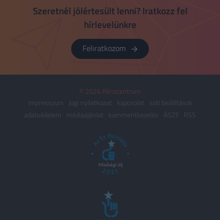
Szeretnél jólértesült lenni? Iratkozz fel
hírlevelünkre
Feliratkozom
© 2026 Pénzcentrum
impresszum
jogi nyilatkozat
kapcsolat
süti beállítások
adatvédelem
médiaajánlat
kommentkezelés
ÁSZF
RSS