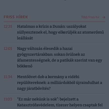
FRISS HÍREK
Több friss hír
12:31
Hatalmas a krízis a Dunán: uszályokat
süllyesztenek el, hogy elkerüljék az atomerőmű
leállását
12:01
Nagy változás élesedik a hazai
gyógyszertárakban: sokan örülnek az
áfamentességnek, de a patikák szerint van egy
bökkenő
11:34
Mentőövet dob a kormány a vidéki
repülőtereknek: a milliárdokból újraindulhat a
nagy járatbővítés?
11:03
“Ez már nekünk is sok”: bejelzett a
Katasztrófavédelem, tízezer helyen csaptak fel