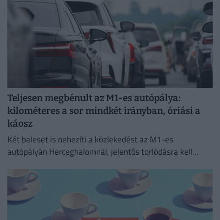
Teljesen megbénult az M1-es autópálya:
kilométeres a sor mindkét irányban, óriási a
káosz
Két baleset is nehezíti a közlekedést az M1-es
autópályán Herceghalomnál, jelentős torlódásra kell
készülni mindkét irányba.