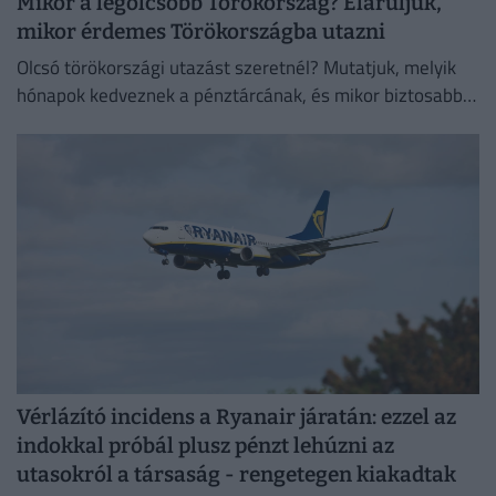
Mikor a legolcsóbb Törökország? Eláruljuk,
mikor érdemes Törökországba utazni
Olcsó törökországi utazást szeretnél? Mutatjuk, melyik
hónapok kedveznek a pénztárcának, és mikor biztosabb a
strandszezon.
Vérlázító incidens a Ryanair járatán: ezzel az
indokkal próbál plusz pénzt lehúzni az
utasokról a társaság - rengetegen kiakadtak