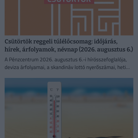
Csütörtök reggeli túlélőcsomag: időjárás,
hírek, árfolyamok, névnap (2026. augusztus 6.)
A Pénzcentrum 2026. augusztus 6.-i hírösszefoglalója,
deviza árfolyamai, a skandináv lottó nyerőszámai, heti
akciók és várható időjárás egy helyen!