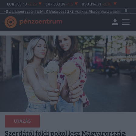
EUR
363.18
-2.23
CHF
388.84
-1.5
USD
314.21
-2.76
erszegi TE
|
MTK Budapest
2-3
Puskás Akadémia
|
Zalaegerszegi TE
5-2
Paksi
UTAZÁS
Szerdától földi pokol lesz Magyarország: