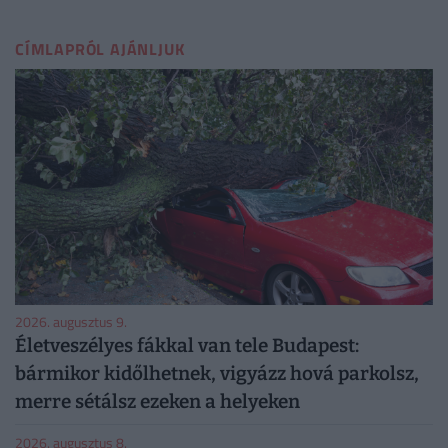
CÍMLAPRÓL AJÁNLJUK
2026. augusztus 9.
Életveszélyes fákkal van tele Budapest:
bármikor kidőlhetnek, vigyázz hová parkolsz,
merre sétálsz ezeken a helyeken
2026. augusztus 8.