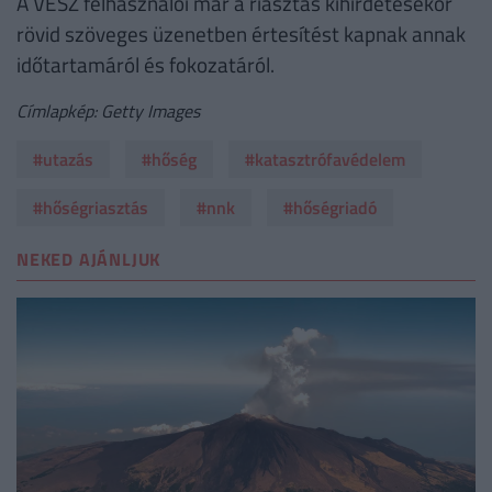
A VÉSZ felhasználói már a riasztás kihirdetésekor
rövid szöveges üzenetben értesítést kapnak annak
időtartamáról és fokozatáról.
Címlapkép: Getty Images
#utazás
#hőség
#katasztrófavédelem
#hőségriasztás
#nnk
#hőségriadó
NEKED AJÁNLJUK