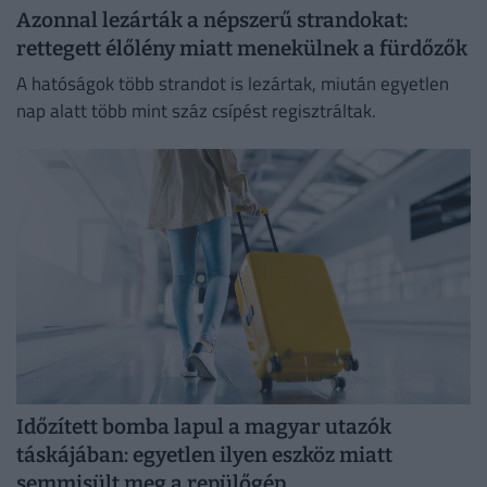
Azonnal lezárták a népszerű strandokat:
rettegett élőlény miatt menekülnek a fürdőzők
A hatóságok több strandot is lezártak, miután egyetlen
nap alatt több mint száz csípést regisztráltak.
Időzített bomba lapul a magyar utazók
táskájában: egyetlen ilyen eszköz miatt
semmisült meg a repülőgép