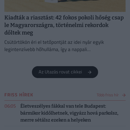
Kiadták a riasztást: 42 fokos pokoli hőség csap
le Magyarországra, történelmi rekordok
dőltek meg
Csütörtökön éri el tetőpontját az idei nyár egyik
legintenzívebb hőhulláma, így a nappali
csúcshőmérséklet akár a 42 Celsius-fokot is elérheti.
Az Utazás rovat cikkei
FRISS HÍREK
Több friss hír
06:05
Életveszélyes fákkal van tele Budapest:
bármikor kidőlhetnek, vigyázz hová parkolsz,
merre sétálsz ezeken a helyeken