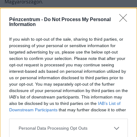
Magyarországon.
Pénzcentrum -
Do Not Process My Personal
Information
If you wish to opt-out of the sale, sharing to third parties, or
processing of your personal or sensitive information for
targeted advertising by us, please use the below opt-out
section to confirm your selection. Please note that after your
opt-out request is processed you may continue seeing
interest-based ads based on personal information utilized by
us or personal information disclosed to third parties prior to
your opt-out. You may separately opt-out of the further
Döntöttek a Budapest–Belgrád vasútvonalról:
disclosure of your personal information by third parties on the
IAB’s list of downstream participants. This information may
már tesztelik a rendszert, pár napig még a
also be disclosed by us to third parties on the
IAB’s List of
menetrendbe is bele lehet szólni
Downstream Participants
that may further disclose it to other
Hamarosan elindulhat a személyszállítás a Budapest–
third parties.
Belgrád vasútvonal magyar szakaszán.
Personal Data Processing Opt Outs