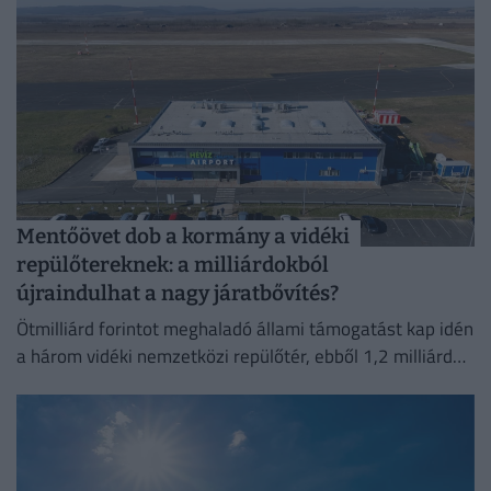
Mentőövet dob a kormány a vidéki
repülőtereknek: a milliárdokból
újraindulhat a nagy járatbővítés?
Ötmilliárd forintot meghaladó állami támogatást kap idén
a három vidéki nemzetközi repülőtér, ebből 1,2 milliárd
forint jut a sármelléki Hévíz–Balaton Airportnak.