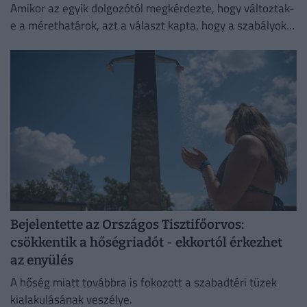
Amikor az egyik dolgozótól megkérdezte, hogy változtak-
e a mérethatárok, azt a választ kapta, hogy a szabályok
változatlanok, de a betartatásuk szigorúbbá vált.
Bejelentette az Országos Tisztifőorvos:
csökkentik a hőségriadót - ekkortól érkezhet
az enyülés
A hőség miatt továbbra is fokozott a szabadtéri tüzek
kialakulásának veszélye.