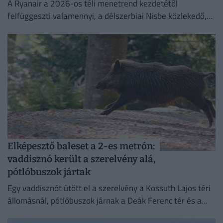
A Ryanair a 2026-os téli menetrend kezdetétől
felfüggeszti valamennyi, a délszerbiai Nisbe közlekedő,
illetve onnan induló járatát.
Elképesztő baleset a 2-es metrón:
vaddisznó került a szerelvény alá,
pótlóbuszok jártak
Egy vaddisznót ütött el a szerelvény a Kossuth Lajos téri
állomásnál, pótlóbuszok járnak a Deák Ferenc tér és a
Déli pályaudvar között.