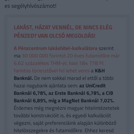
es segélyhívószámot!
LAKÁST, HÁZAT VENNÉL, DE NINCS ELÉG
PÉNZED? VAN OLCSÓ MEGOLDÁS!
A Pénzcentrum lakáshitel-kalkulátora
szerint
ma
30 000 000 forintot 20 éves futamidőre már
6,62 százalékos THM-el, havi 184 778 Ft
forintos törlesztővel fel lehet venni
a
K&H
Banknál.
De nem sokkal marad el ettől a többi
hazai nagybank ajánlata sem:
az UniCredit
Banknál 6,78%, az Erste Banknál 6,78%, a CIB
Banknál 6,89%, míg a MagNet Banknál 7,02%.
Érdemes még megnézni magyar hitelintézetetek
további konstrukcióit is, és egyedi kalkulációt
végezni, saját preferenciáink alapján különböző
hitelösszegekre és futamidőkre. Ehhez keresd