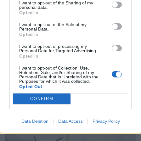
I want to opt-out of the Sharing of my
personal data.
Opted In
I want to opt-out of the Sale of my
Personal Data.
Opted In
I want to opt-out of processing my
Personal Data for Targeted Advertising.
Opted In
I want to opt-out of Collection, Use,
Retention, Sale, and/or Sharing of my
Personal Data that Is Unrelated with the
Robban a NAV bírságbombája a Balatonnál:
Purposes for which it was collected.
akár kétmilliós büntetést is kaphatnak a
Opted Out
trükközők
CONFIRM
A NAV eddig 1480 ellenőrzést végzett a turisztikailag
frekventált területen a Balatonnál, ebből 316 esetben
tárt fel szabálytalanságot.
Data Deletion
Data Access
Privacy Policy