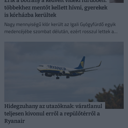
Érik a botrány a kedvelt vidéki fürdőben:
többekhez mentőt kellett hívni, gyerekek
is kórházba kerültek
Nagy mennyiségű klór került az Igali Gyógyfürdő egyik
medencéjébe szombat délután, ezért rosszul lettek a
fürdőzők.
Hidegzuhany az utazóknak: váratlanul
teljesen kivonul erről a repülőtérről a
Ryanair