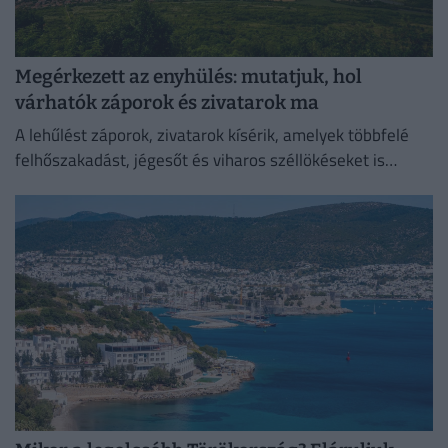
Megérkezett az enyhülés: mutatjuk, hol
várhatók záporok és zivatarok ma
A lehűlést záporok, zivatarok kísérik, amelyek többfelé
felhőszakadást, jégesőt és viharos széllökéseket is
okozhatnak.