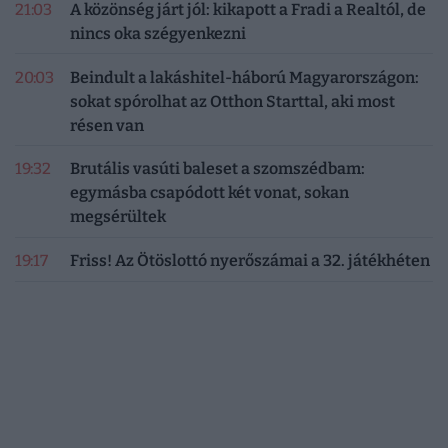
21:03
A közönség járt jól: kikapott a Fradi a Realtól, de
nincs oka szégyenkezni
20:03
Beindult a lakáshitel-háború Magyarországon:
sokat spórolhat az Otthon Starttal, aki most
résen van
19:32
Brutális vasúti baleset a szomszédbam:
egymásba csapódott két vonat, sokan
megsérültek
19:17
Friss! Az Ötöslottó nyerőszámai a 32. játékhéten