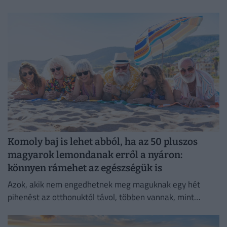
Komoly baj is lehet abból, ha az 50 pluszos
magyarok lemondanak erről a nyáron:
könnyen rámehet az egészségük is
Azok, akik nem engedhetnek meg maguknak egy hét
pihenést az otthonuktól távol, többen vannak, mint
gondolnánk.