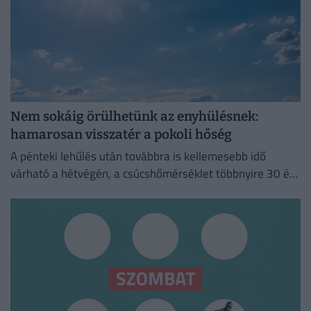
Nem sokáig örülhetünk az enyhülésnek:
hamarosan visszatér a pokoli hőség
A pénteki lehűlés után továbbra is kellemesebb idő
várható a hétvégén, a csúcshőmérséklet többnyire 30 és
35 fok között alakul.