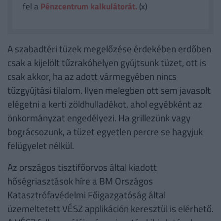
fel a
Pénzcentrum kalkulátorát.
(x)
A szabadtéri tüzek megelőzése érdekében erdőben
csak a kijelölt tűzrakóhelyen gyújtsunk tüzet, ott is
csak akkor, ha az adott vármegyében nincs
tűzgyújtási tilalom. Ilyen melegben ott sem javasolt
elégetni a kerti zöldhulladékot, ahol egyébként az
önkormányzat engedélyezi. Ha grillezünk vagy
bográcsozunk, a tüzet egyetlen percre se hagyjuk
felügyelet nélkül.
Az országos tisztifőorvos által kiadott
hőségriasztások híre a BM Országos
Katasztrófavédelmi Főigazgatóság által
üzemeltetett VÉSZ applikáción keresztül is elérhető.