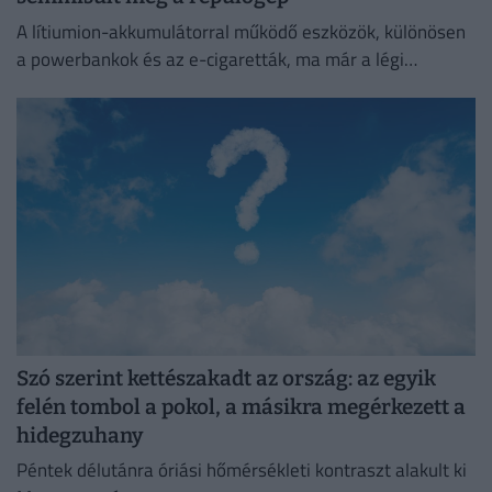
A lítiumion-akkumulátorral működő eszközök, különösen
a powerbankok és az e-cigaretták, ma már a légi
közlekedés egyik legnagyobb biztonsági kockázatát
jelentik.
Szó szerint kettészakadt az ország: az egyik
felén tombol a pokol, a másikra megérkezett a
hidegzuhany
Péntek délutánra óriási hőmérsékleti kontraszt alakult ki