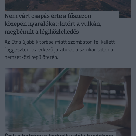
Nem várt csapás érte a főszezon
közepén nyaralókat: kitört a vulkán,
megbénult a légiközlekedés
Az Etna újabb kitörése miatt szombaton fel kellett
függeszteni az érkező járatokat a szicíliai Catania
nemzetközi repülőterén.