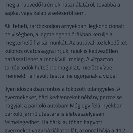
meg a napvédő krémek használatáról, továbbá a
sapka, vagy kalap viseléséről sem.
Aki teheti, tartózkodjon árnyékban, légkondicionált
helyiségben, a legmelegebb órákban kerülje a
megterhelő fizikai munkát. Az autóval közlekedőket
különös óvatosságra intjük, rájuk is kedvezőtlen
hatással lehet a rendkívüli meleg. A vízparton
tartózkodók hűtsék le magukat, mielőtt vízbe
mennek! Felhevült testtel ne ugorjanak a vízbe!
Ilyen időszakban fontos a fokozott odafigyelés. A
gyermekeket, házi kedvenceket néhány percre se
hagyják a parkoló autóban! Még egy félárnyékban
parkoló jármű utastere is életveszélyesen
felmelegedhet. Ha bárki autóban hagyott
gyermeket vagy háziállatot lát, azonnal hívja a 112-