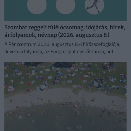
Szombat reggeli túlélőcsomag: időjárás, hírek,
árfolyamok, névnap (2026. augusztus 8.)
A Pénzcentrum 2026. augusztus 8.-i hírösszefoglalója,
deviza árfolyamai, az EuroJackpot nyerőszámai, heti
akciók és várható időjárás egy helyen!