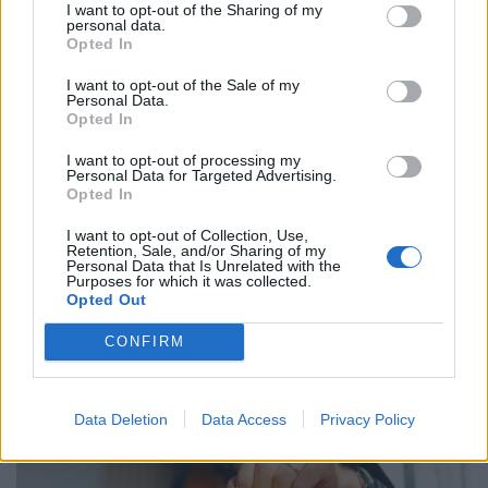
I want to opt-out of the Sharing of my
personal data.
Opted In
I want to opt-out of the Sale of my
Personal Data.
Opted In
I want to opt-out of processing my
Personal Data for Targeted Advertising.
Opted In
I want to opt-out of Collection, Use,
Régi, bevált módszerrel kaszáltak
Retention, Sale, and/or Sharing of my
Personal Data that Is Unrelated with the
hatalmasat ezek a magyarok: rengeteg
Purposes for which it was collected.
Opted Out
ingyen pénz landolt a számlákon
Mind az önkéntes nyugdíjpénztárban, mind pedig az
CONFIRM
egészségpénztárban gyűlnek és szaporodnak a későbbi
évekre eltett forintok.
Data Deletion
Data Access
Privacy Policy