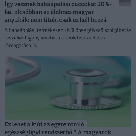
Így vesznek babaápolási cuccokat 20%-
kal olcsóbban az élelmes magyar
anyukák: nem titok, csak ez kell hozzá
A babaápolási termékeken kívül önsegélyező szolgáltatás
részeként igénybevehető a születési kiadások
támogatása is.
Ez lehet a kiút az egyre romló
egészségügyi rendszerből? A magyarok