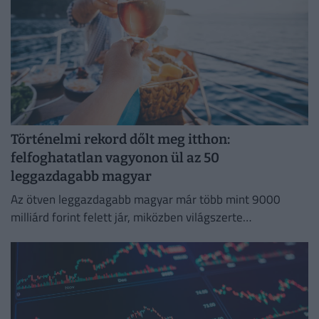
Történelmi rekord dőlt meg itthon:
felfoghatatlan vagyonon ül az 50
leggazdagabb magyar
Az ötven leggazdagabb magyar már több mint 9000
milliárd forint felett jár, miközben világszerte
robbanásszerűen nő a szupergazdagok száma. Mutatjuk!