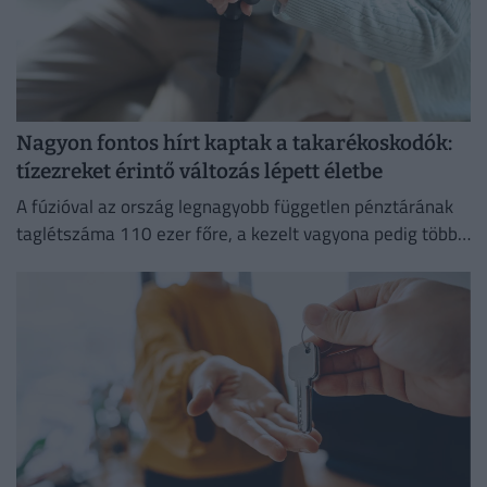
Nagyon fontos hírt kaptak a takarékoskodók:
tízezreket érintő változás lépett életbe
A fúzióval az ország legnagyobb független pénztárának
taglétszáma 110 ezer főre, a kezelt vagyona pedig több
mint 295 milliárd forintra nőtt.