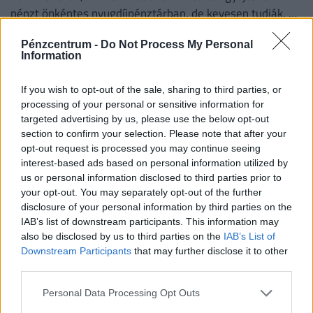
pénzt önkéntes nyugdíjpénztárban, de kevesen tudják, mi
történik a megtakarításukkal haláluk után.
Pénzcentrum -
Do Not Process My Personal
Information
If you wish to opt-out of the sale, sharing to third parties, or
processing of your personal or sensitive information for
targeted advertising by us, please use the below opt-out
section to confirm your selection. Please note that after your
opt-out request is processed you may continue seeing
interest-based ads based on personal information utilized by
us or personal information disclosed to third parties prior to
your opt-out. You may separately opt-out of the further
Tovább mélyül a nyugdíjszakadék: akár 80
disclosure of your personal information by third parties on the
ezer forinttal kevesebbet is kaphatnak a
IAB’s list of downstream participants. This information may
magyar idősek ebben a megyében a
also be disclosed by us to third parties on the
IAB’s List of
fővárosiaknál
Downstream Participants
that may further disclose it to other
third parties.
Amíg a fővárosban meghaladja a 311 ezer forintot a havi
járandóság, addig Békés, Szabolcs-Szatmár-Bereg vagy
Personal Data Processing Opt Outs
Bács-Kiskun megyékben még a 235 ezret sem éri el az...