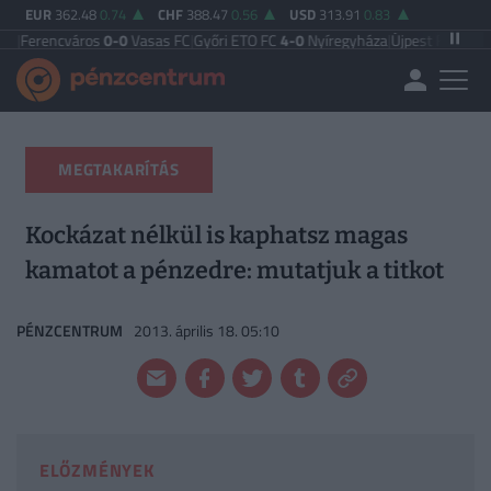
EUR
362.48
0.74
CHF
388.47
0.56
USD
313.91
0.83
város
0-0
Vasas FC
|
Győri ETO FC
4-0
Nyíregyháza
|
Újpest FC
4-2
Debreceni V
MEGTAKARÍTÁS
Kockázat nélkül is kaphatsz magas
kamatot a pénzedre: mutatjuk a titkot
PÉNZCENTRUM
2013. április 18. 05:10
ELŐZMÉNYEK