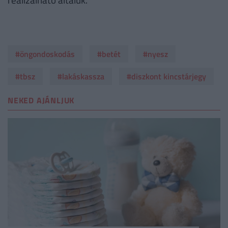
#öngondoskodás
#betét
#nyesz
#tbsz
#lakáskassza
#diszkont kincstárjegy
NEKED AJÁNLJUK