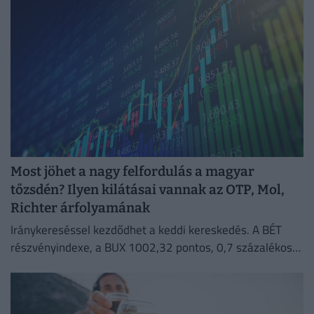
Most jöhet a nagy felfordulás a magyar
tőzsdén? Ilyen kilátásai vannak az OTP, Mol,
Richter árfolyamának
Iránykereséssel kezdődhet a keddi kereskedés. A BÉT
részvényindexe, a BUX 1002,32 pontos, 0,7 százalékos
emelkedéssel 144 473,37 ponton zárt hétfőn.