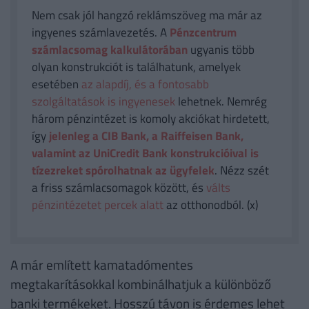
Nem csak jól hangzó reklámszöveg ma már az
ingyenes számlavezetés. A
Pénzcentrum
számlacsomag kalkulátorában
ugyanis több
olyan konstrukciót is találhatunk, amelyek
esetében
az alapdíj, és a fontosabb
szolgáltatások is ingyenesek
lehetnek. Nemrég
három pénzintézet is komoly akciókat hirdetett,
így
jelenleg a CIB Bank, a Raiffeisen Bank,
valamint az UniCredit Bank konstrukcióival is
tízezreket spórolhatnak az ügyfelek
. Nézz szét
a friss számlacsomagok között, és
válts
pénzintézetet percek alatt
az otthonodból. (x)
A már említett kamatadómentes
megtakarításokkal kombinálhatjuk a különböző
banki termékeket. Hosszú távon is érdemes lehet