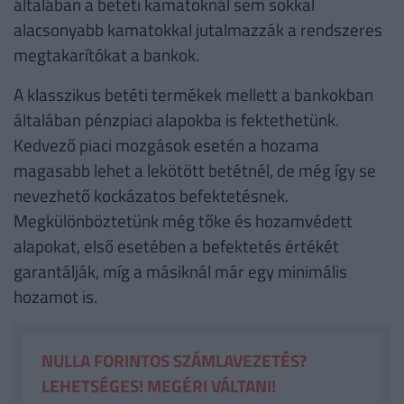
általában a betéti kamatoknál sem sokkal
alacsonyabb kamatokkal jutalmazzák a rendszeres
megtakarítókat a bankok.
A klasszikus betéti termékek mellett a bankokban
általában pénzpiaci alapokba is fektethetünk.
Kedvező piaci mozgások esetén a hozama
magasabb lehet a lekötött betétnél, de még így se
nevezhető kockázatos befektetésnek.
Megkülönböztetünk még tőke és hozamvédett
alapokat, első esetében a befektetés értékét
garantálják, míg a másiknál már egy minimális
hozamot is.
NULLA FORINTOS SZÁMLAVEZETÉS?
LEHETSÉGES! MEGÉRI VÁLTANI!