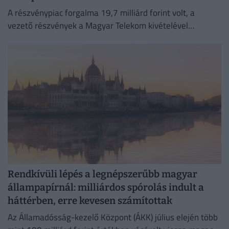
A részvénypiac forgalma 19,7 milliárd forint volt, a
vezető részvények a Magyar Telekom kivételével
gyengültek az előző napi záráshoz képest.
Rendkívüli lépés a legnépszerűbb magyar
állampapírnál: milliárdos spórolás indult a
háttérben, erre kevesen számítottak
Az Államadósság-kezelő Központ (ÁKK) július elején több