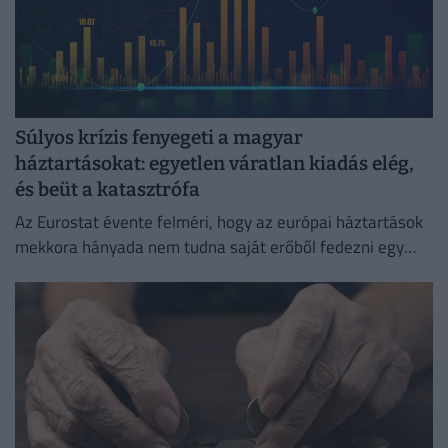
Súlyos krízis fenyegeti a magyar
háztartásokat: egyetlen váratlan kiadás elég,
és beüt a katasztrófa
Az Eurostat évente felméri, hogy az európai háztartások
mekkora hányada nem tudna saját erőből fedezni egy
hirtelen jött, előre nem tervezett kiadást.