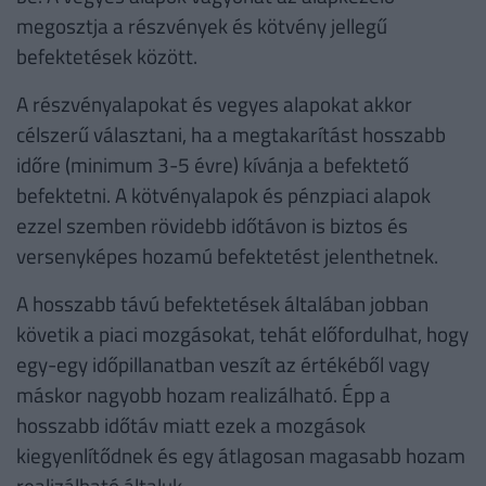
megosztja a részvények és kötvény jellegű
befektetések között.
A részvényalapokat és vegyes alapokat akkor
célszerű választani, ha a megtakarítást hosszabb
időre (minimum 3-5 évre) kívánja a befektető
befektetni. A kötvényalapok és pénzpiaci alapok
ezzel szemben rövidebb időtávon is biztos és
versenyképes hozamú befektetést jelenthetnek.
A hosszabb távú befektetések általában jobban
követik a piaci mozgásokat, tehát előfordulhat, hogy
egy-egy időpillanatban veszít az értékéből vagy
máskor nagyobb hozam realizálható. Épp a
hosszabb időtáv miatt ezek a mozgások
kiegyenlítődnek és egy átlagosan magasabb hozam
realizálható általuk.