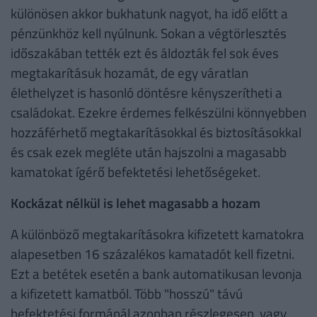
különösen akkor bukhatunk nagyot, ha idő előtt a
pénzünkhöz kell nyúlnunk. Sokan a végtörlesztés
időszakában tették ezt és áldozták fel sok éves
megtakarításuk hozamát, de egy váratlan
élethelyzet is hasonló döntésre kényszerítheti a
családokat. Ezekre érdemes felkészülni könnyebben
hozzáférhető megtakarításokkal és biztosításokkal
és csak ezek megléte után hajszolni a magasabb
kamatokat ígérő befektetési lehetőségeket.
Kockázat nélkül is lehet magasabb a hozam
A különböző megtakarításokra kifizetett kamatokra
alapesetben 16 százalékos kamatadót kell fizetni.
Ezt a betétek esetén a bank automatikusan levonja
a kifizetett kamatból. Több "hosszú" távú
befektetési formánál azonban részlegesen, vagy