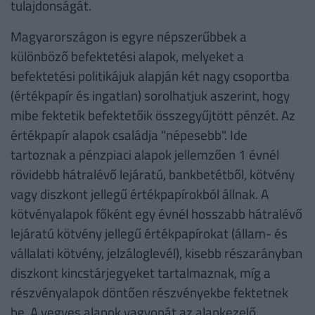
tulajdonságát.
Magyarországon is egyre népszerűbbek a
különböző befektetési alapok, melyeket a
befektetési politikájuk alapján két nagy csoportba
(értékpapír és ingatlan) sorolhatjuk aszerint, hogy
mibe fektetik befektetőik összegyűjtött pénzét. Az
értékpapír alapok családja "népesebb". Ide
tartoznak a pénzpiaci alapok jellemzően 1 évnél
rövidebb hátralévő lejáratú, bankbetétből, kötvény
vagy diszkont jellegű értékpapírokból állnak. A
kötvényalapok főként egy évnél hosszabb hátralévő
lejáratú kötvény jellegű értékpapírokat (állam- és
vállalati kötvény, jelzáloglevél), kisebb részarányban
diszkont kincstárjegyeket tartalmaznak, míg a
részvényalapok döntően részvényekbe fektetnek
be. A vegyes alapok vagyonát az alapkezelő