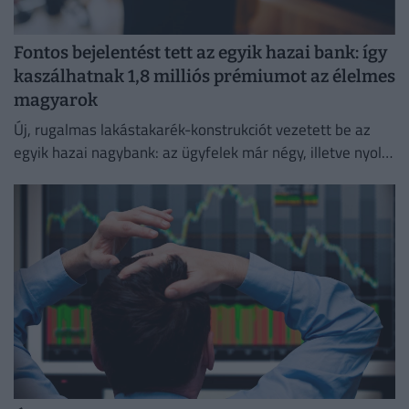
Fontos bejelentést tett az egyik hazai bank: így
kaszálhatnak 1,8 milliós prémiumot az élelmes
magyarok
Új, rugalmas lakástakarék-konstrukciót vezetett be az
egyik hazai nagybank: az ügyfelek már négy, illetve nyolc
év elteltével is kivehetik a pénzüket előre meghatározott
hozammal.