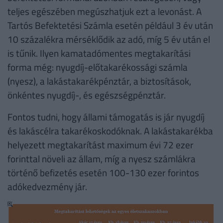
teljes egészében megúszhatjuk ezt a levonást. A
Tartós Befektetési Számla esetén például 3 év után
10 százalékra mérséklődik az adó, míg 5 év után el
is tűnik. Ilyen kamatadómentes megtakarítási
forma még: nyugdíj-előtakarékossági számla
(nyesz), a lakástakarékpénztár, a biztosítások,
önkéntes nyugdíj-, és egészségpénztár.
Fontos tudni, hogy állami támogatás is jár nyugdíj
és lakáscélra takarékoskodóknak. A lakástakarékba
helyezett megtakarítást maximum évi 72 ezer
forinttal növeli az állam, míg a nyesz számlákra
történő befizetés esetén 100-130 ezer forintos
adókedvezmény jár.