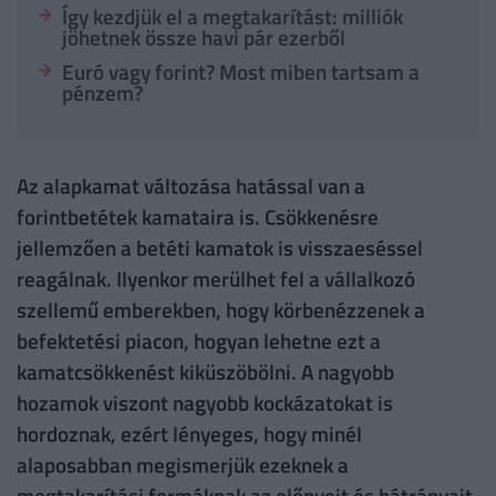
Így kezdjük el a megtakarítást: milliók
jöhetnek össze havi pár ezerből
Euró vagy forint? Most miben tartsam a
pénzem?
Az alapkamat változása hatással van a
forintbetétek kamataira is. Csökkenésre
jellemzően a betéti kamatok is visszaeséssel
reagálnak. Ilyenkor merülhet fel a vállalkozó
szellemű emberekben, hogy körbenézzenek a
befektetési piacon, hogyan lehetne ezt a
kamatcsökkenést kiküszöbölni. A nagyobb
hozamok viszont nagyobb kockázatokat is
hordoznak, ezért lényeges, hogy minél
alaposabban megismerjük ezeknek a
megtakarítási formáknak az előnyeit és hátrányait