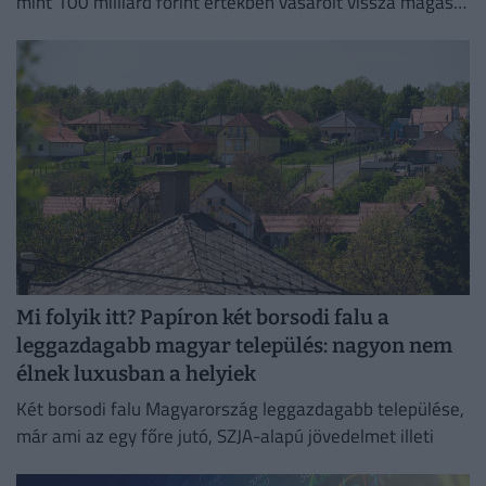
mint 100 milliárd forint értékben vásárolt vissza magas
kamatozású Fix Magyar Állampapírokat.
Mi folyik itt? Papíron két borsodi falu a
leggazdagabb magyar település: nagyon nem
élnek luxusban a helyiek
Két borsodi falu Magyarország leggazdagabb települése,
már ami az egy főre jutó, SZJA-alapú jövedelmet illeti