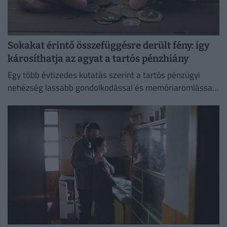
Sokakat érintő összefüggésre derült fény: így
károsíthatja az agyat a tartós pénzhiány
Egy több évtizedes kutatás szerint a tartós pénzügyi
nehézség lassabb gondolkodással és memóriaromlással
járhat.