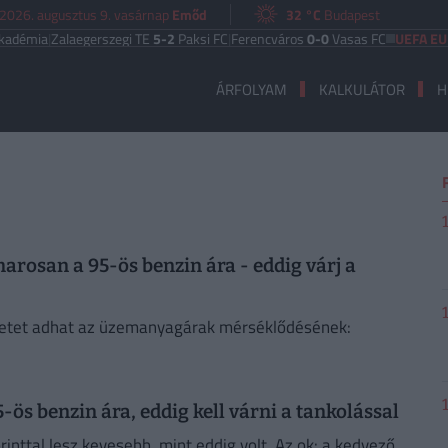
2026. augusztus 9. vasárnap
Emőd
32 °C
Budapest
mia
|
Zalaegerszegi TE
5-2
Paksi FC
|
Ferencváros
0-0
Vasas FC
UEFA EURÓPA
ÁRFOLYAM
KALKULÁTOR
H
arosan a 95-ös benzin ára - eddig várj a
letet adhat az üzemanyagárak mérséklődésének:
ös benzin ára, eddig kell várni a tankolással
inttal lesz kevesebb, mint eddig volt. Az ok: a kedvező