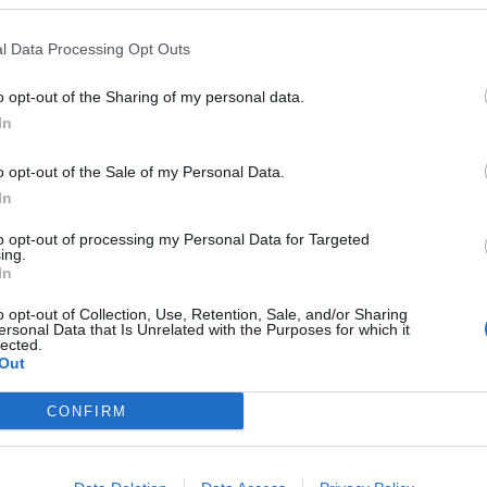
árstop? Nagy áresés jön a kutakon csütörtöktől
ruttó 14 forinttal a gázolaj nagykereskedelmi ára
l Data Processing Opt Outs
2
o opt-out of the Sharing of my personal data.
In
rt is lehet tankolni: rengeteg magyar járhat jól
o opt-out of the Sale of my Personal Data.
In
zel és a fűtőolaj drágult, míg a 95-ös benzin ára
to opt-out of processing my Personal Data for Targeted
ing.
In
o opt-out of Collection, Use, Retention, Sale, and/or Sharing
ersonal Data that Is Unrelated with the Purposes for which it
ól: holnaptól már él is, erre készülhetnek az
lected.
Out
tozni, a gázolaj ára csökken bruttó 7 forinttal
CONFIRM