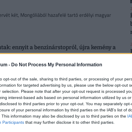
2
ervét két, Mongóliából hazafelé tartó erdélyi magyar
2
utak: ennyit a benzinárstopról, újra kemény a
árszint alatt lehet náluk benzint és gázolajat tankolni.
rum -
Do Not Process My Personal Information
to opt-out of the sale, sharing to third parties, or processing of your per
2
formation for targeted advertising by us, please use the below opt-out s
tt adja a benzint, gázolajat az Auchan: mit lép a
r selection. Please note that after your opt-out request is processed y
eing interest-based ads based on personal information utilized by us or
disclosed to third parties prior to your opt-out. You may separately opt-
lni az Auchan töltőállomásokon 2026. június 17-től
losure of your personal information by third parties on the IAB’s list of
2
. This information may also be disclosed by us to third parties on the
IA
Participants
that may further disclose it to other third parties.