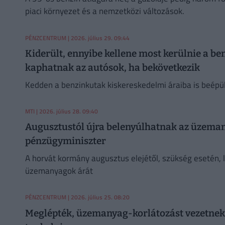
piaci környezet és a nemzetközi változások.
PÉNZCENTRUM
| 2026. július 29. 09:44
Kiderült, ennyibe kellene most kerülnie a be
kaphatnak az autósok, ha bekövetkezik
Kedden a benzinkutak kiskereskedelmi áraiba is beépü
MTI
| 2026. július 28. 09:40
Augusztustól újra belenyúlhatnak az üzemany
pénzügyminiszter
A horvát kormány augusztus elejétől, szükség esetén, 
üzemanyagok árát
PÉNZCENTRUM
| 2026. július 25. 08:20
Meglépték, üzemanyag-korlátozást vezetnek