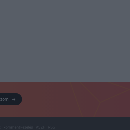
kozom
t
kommentkezelés
ÁSZF
RSS