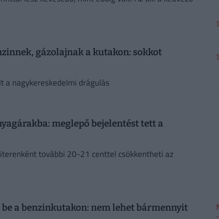
nzinnek, gázolajnak a kutakon: sokkot
lt a nagykereskedelmi drágulás
agárakba: meglepő bejelentést tett a
literenként további 20-21 centtel csökkentheti az
 be a benzinkutakon: nem lehet bármennyit