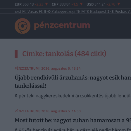
EUR
363.18
-2.23
CHF
388.84
-1.5
USD
314.21
-2.76
4
Újpest FC
|
Vasas FC
5-0
Zalaegerszegi TE
|
MTK Budapest
2-3
Puskás Akadé
Címke: tankolás (484 cikk)
PÉNZCENTRUM
| 2026. augusztus 6. 13:34
Újabb rendkívüli árzuhanás: nagyot esik ham
tankolással!
A pénteki nagykereskedelmi árcsökkentés újabb lendü
PÉNZCENTRUM
| 2026. augusztus 5. 14:50
Most futott be: nagyot zuhan hamarosan a 95-
A 95-ös benzin átlagára hét, a gázolajé pedig három for