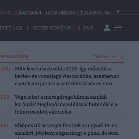
 LIGA
Benfica
6-1
Heart of Midlothian
|
Thun
3-0
Vikingur Reykjavik
|
PAOK Sal
ETIFÓKUSZ
SPORTEREDMÉNYEK
KVÍZ
FRISS HÍREK
Több friss hír
12:00
MÁV késési biztosítás 2026: így működik a
bérlet- és vonatjegy visszaváltás, ezekben az
esetekben jár a visszatérítés késés esetén
11:33
Vége lehet a méregdrága klímaszámlák
korának? Meglepő megoldással hűtenék le a
felforrósodott városokat
11:18
Elképesztő összeget fizettek az egyedi F1-es
sisakért: jótékonyságra megy a pénz, de nem