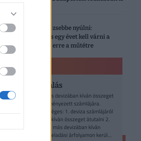
durván megéri
026. augusztus 8.
Nem elég mélyen a zsebbe nyúlni:
magánellátásban is egy évet kell várni a
magyar férfiaknak erre a műtétre
PÉNZÜGYI KISOKOS
Deviza átutalás
A számlatulajdonos devizában kíván összeget
átutalni a kedvezményezett számlájára.
Három eset lehetséges: 1. deviza számlájáról
azonos devizában kíván összeget átutalni 2.
deviza számlájáról más devizában kíván
összeget átutalni, eladási árfolyamon kerül