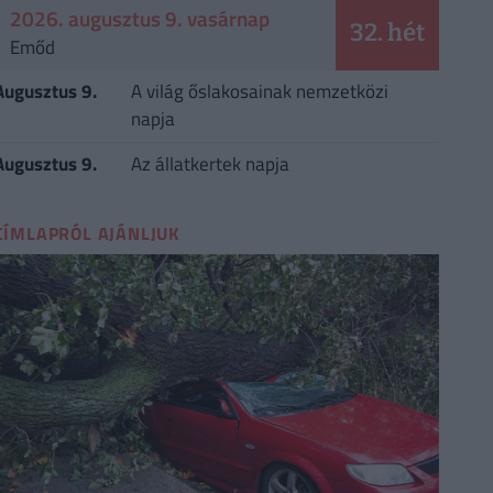
2026. augusztus 9. vasárnap
32. hét
Emőd
Augusztus 9.
A világ őslakosainak nemzetközi
napja
Augusztus 9.
Az állatkertek napja
CÍMLAPRÓL AJÁNLJUK