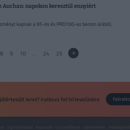
 Auchan: napokon keresztül ennyiért
ezményt kapnak a 95-ös és PRO100-as benzin árából,
8
9
10
...
24
25
jólértesült lenni? Iratkozz fel hírlevelünkre
Felirat
zum
jogi nyilatkozat
kapcsolat
süti beállítások
adatvédelem
médiaajánla