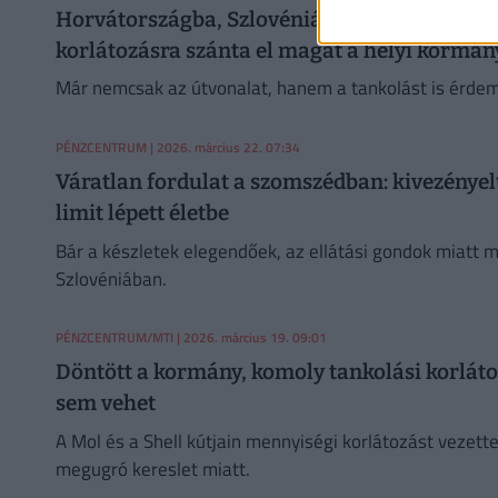
Horvátországba, Szlovéniába utazol tavassz
korlátozásra szánta el magát a helyi kormán
Már nemcsak az útvonalat, hanem a tankolást is érdem
PÉNZCENTRUM
| 2026. március 22. 07:34
Váratlan fordulat a szomszédban: kivezényel
limit lépett életbe
Bár a készletek elegendőek, az ellátási gondok miatt m
Szlovéniában.
PÉNZCENTRUM/MTI
| 2026. március 19. 09:01
Döntött a kormány, komoly tankolási korlátozá
sem vehet
A Mol és a Shell kútjain mennyiségi korlátozást vezet
megugró kereslet miatt.