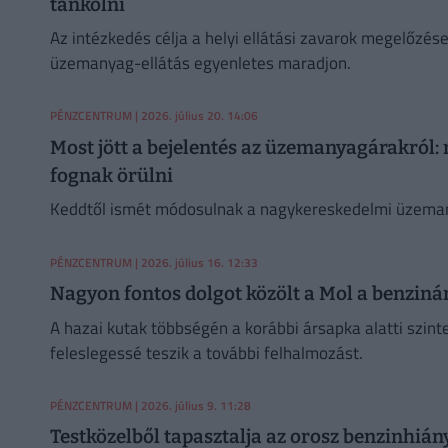
tankolni
Az intézkedés célja a helyi ellátási zavarok megelőzés
üzemanyag-ellátás egyenletes maradjon.
PÉNZCENTRUM
| 2026. július 20. 14:06
Most jött a bejelentés az üzemanyagárakról:
fognak örülni
Keddtől ismét módosulnak a nagykereskedelmi üzema
PÉNZCENTRUM
| 2026. július 16. 12:33
Nagyon fontos dolgot közölt a Mol a benzinára
A hazai kutak többségén a korábbi ársapka alatti szinte
feleslegessé teszik a további felhalmozást.
PÉNZCENTRUM
| 2026. július 9. 11:28
Testközelből tapasztalja az orosz benzinhián