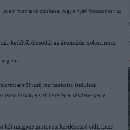
e, valamint annak biztosítása, hogy a nyári főszezonban az
 már keddtől élesedik az áremelés, sokan nem
nyagárak
król: erről tudj, ha tankolni indulnál
n tankolhatunk, a stabil stratégiai készletek pedig
yt két magyar motoros: kérdésessé vált, haza