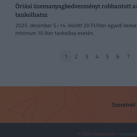
Óriási üzemanyagkedvezményt robbantott az
tankolhatsz
2025. december 5–14. között 20 Ft/liter egyedi kedv
minimum 10 liter tankolása esetén.
1
2
3
4
5
6
7
Szeretnél 
© 2026 Pénzcentrum
impress