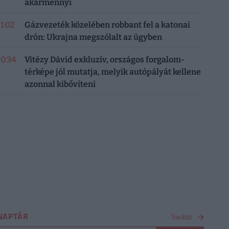
akármennyi
11:02
Gázvezeték közelében robbant fel a katonai
drón: Ukrajna megszólalt az ügyben
10:34
Vitézy Dávid exkluzív, országos forgalom-
térképe jól mutatja, melyik autópályát kellene
azonnal kibővíteni
NAPTÁR
Tovább