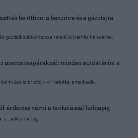
ezettek be itthon: a benzinre és a gázolajra
lő gazdálkodókat hozza rendkívül nehéz helyzetbe.
 az üzemanyagáraknál: minden autóst érint a
elmi ára is bruttó 4-4 forinttal emelkedik.
ól: érdemes várni a tankolással holnapig
 is csökkenni fog.