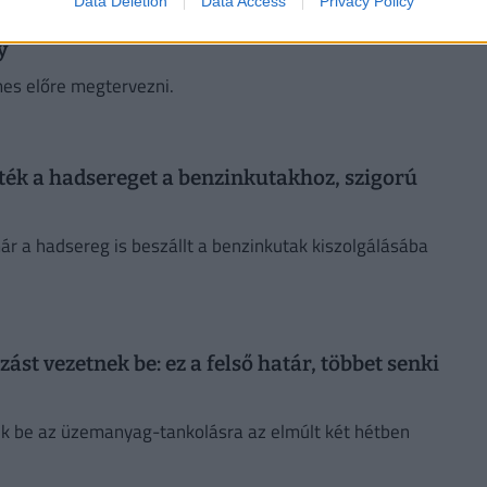
Data Deletion
Data Access
Privacy Policy
al? Súlyos hírünk van, drasztikus üzemanyag-
y
es előre megtervezni.
ték a hadsereget a benzinkutakhoz, szigorú
ár a hadsereg is beszállt a benzinkutak kiszolgálásába
st vezetnek be: ez a felső határ, többet senki
tek be az üzemanyag-tankolásra az elmúlt két hétben