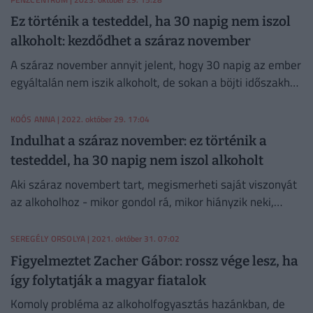
Ez történik a testeddel, ha 30 napig nem iszol
alkoholt: kezdődhet a száraz november
A száraz november annyit jelent, hogy 30 napig az ember
egyáltalán nem iszik alkoholt, de sokan a böjti időszakhoz
hasonlóan egyéb célokat is kitűznek az absztinencia
mellé.
KOÓS ANNA
| 2022. október 29. 17:04
Indulhat a száraz november: ez történik a
testeddel, ha 30 napig nem iszol alkoholt
Aki száraz novembert tart, megismerheti saját viszonyát
az alkoholhoz - mikor gondol rá, mikor hiányzik neki,
mennyire függ tőle?
SEREGÉLY ORSOLYA
| 2021. október 31. 07:02
Figyelmeztet Zacher Gábor: rossz vége lesz, ha
így folytatják a magyar fiatalok
Komoly probléma az alkoholfogyasztás hazánkban, de