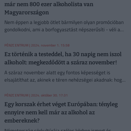
már nem 800 ezer alkoholista van
Magyarországon
Nem éppen a legjobb ötlet bármilyen olyan promócióban
gondolkodni, ami a borfogyasztást népszerűsíti - véli a
népszerű toxikológus.
PÉNZCENTRUM
| 2024. november 1. 15:58
Ez történik a testeddel, ha 30 napig nem iszol
alkoholt: megkezdődött a száraz november!
A száraz november alatt egy fontos képességet is
elsajátíthat az, akinek e téren nehézségei akadnak: hogy
nemet tudjon mondani.
PÉNZCENTRUM
| 2024. október 30. 17:31
Egy korszak érhet véget Európában: tényleg
ennyire nem kell már az alkohol az
embereknek?
Németország sörkultúrája széles körben ismert és