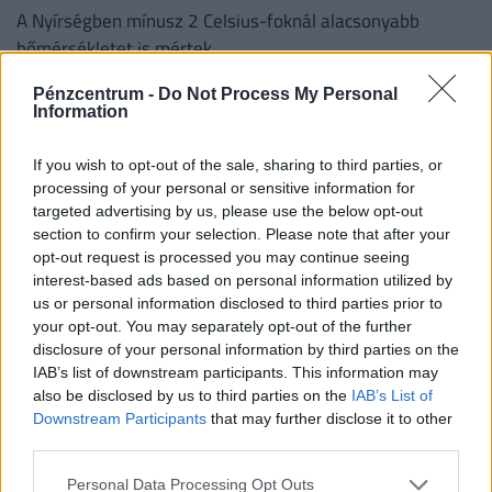
A Nyírségben mínusz 2 Celsius-foknál alacsonyabb
hőmérsékletet is mértek.
Pénzcentrum -
Do Not Process My Personal
PÉNZCENTRUM
| 2020. október 27. 14:28
Information
Teljesen leszoknak a magyarok a sörről: száraz
If you wish to opt-out of the sale, sharing to third parties, or
november, száraz karácsony jöhet
processing of your personal or sensitive information for
Nem csak a csapoltból fogy sokkal kevesebb...
targeted advertising by us, please use the below opt-out
section to confirm your selection. Please note that after your
opt-out request is processed you may continue seeing
PÉNZCENTRUM
| 2020. október 15. 21:34
interest-based ads based on personal information utilized by
Szigorúbb intézkedéseket sürget a virológus:
us or personal information disclosed to third parties prior to
your opt-out. You may separately opt-out of the further
különben duplázódhat a halottak száma
disclosure of your personal information by third parties on the
Magyarországon
IAB’s list of downstream participants. This information may
also be disclosed by us to third parties on the
IAB’s List of
Downstream Participants
that may further disclose it to other
MTI
| 2020. április 1. 22:10
third parties.
Jár-e bírság a szemét égetésért? Ezeken a
Personal Data Processing Opt Outs