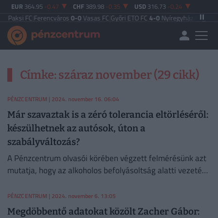
EUR
364.95
-0.47
CHF
389.98
-0.35
USD
316.73
-0.24
Paksi FC
|
Ferencváros
0-0
Vasas FC
|
Győri ETO FC
4-0
Nyíregyháza
|
Újpest FC
Címke: száraz november (29 cikk)
PÉNZCENTRUM
| 2024. november 16. 06:04
Már szavaztak is a zéró tolerancia eltörléséről:
készülhetnek az autósok, úton a
szabályváltozás?
A Pénzcentrum olvasói körében végzett felmérésünk azt
mutatja, hogy az alkoholos befolyásoltság alatti vezetés
is megosztja a magyar társadalmat.
PÉNZCENTRUM
| 2024. november 6. 13:05
Megdöbbentő adatokat közölt Zacher Gábor: