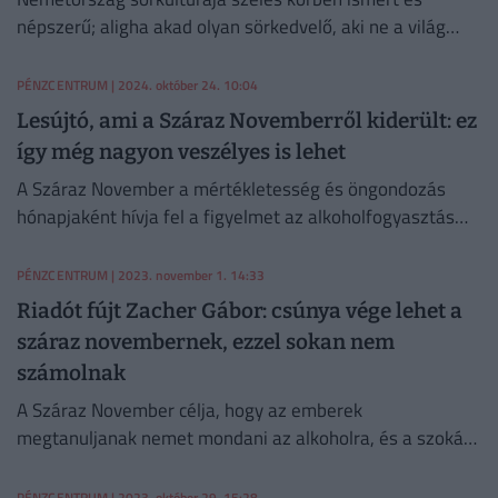
népszerű; aligha akad olyan sörkedvelő, aki ne a világ
élvonalához sorolná az itt készült italokat.
PÉNZCENTRUM
| 2024. október 24. 10:04
Lesújtó, ami a Száraz Novemberről kiderült: ez
így még nagyon veszélyes is lehet
A Száraz November a mértékletesség és öngondozás
hónapjaként hívja fel a figyelmet az alkoholfogyasztás
tudatosabb kezelésére.
PÉNZCENTRUM
| 2023. november 1. 14:33
Riadót fújt Zacher Gábor: csúnya vége lehet a
száraz novembernek, ezzel sokan nem
számolnak
A Száraz November célja, hogy az emberek
megtanuljanak nemet mondani az alkoholra, és a szokás
népi hagyománnyá váljon, viszont akadnak problémák is
a kezdeményezéssel.
PÉNZCENTRUM
| 2023. október 29. 15:28