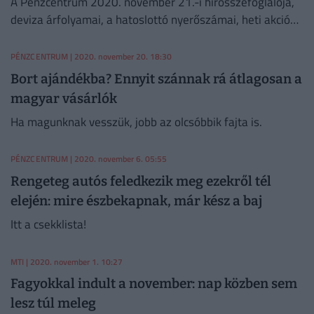
A Pénzcentrum 2020. november 21.-i hírösszefoglalója,
deviza árfolyamai, a hatoslottó nyerőszámai, heti akciók
és várható időjárás egy helyen!
PÉNZCENTRUM
| 2020. november 20. 18:30
Bort ajándékba? Ennyit szánnak rá átlagosan a
magyar vásárlók
Ha magunknak vesszük, jobb az olcsóbbik fajta is.
PÉNZCENTRUM
| 2020. november 6. 05:55
Rengeteg autós feledkezik meg ezekről tél
elején: mire észbekapnak, már kész a baj
Itt a csekklista!
MTI
| 2020. november 1. 10:27
Fagyokkal indult a november: nap közben sem
lesz túl meleg