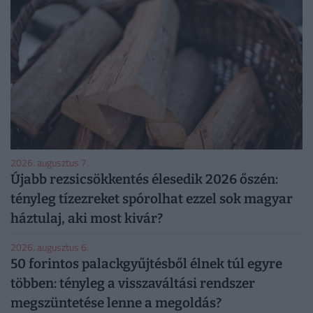
2026. augusztus 7.
Újabb rezsicsökkentés élesedik 2026 őszén:
tényleg tízezreket spórolhat ezzel sok magyar
háztulaj, aki most kivár?
2026. augusztus 6.
50 forintos palackgyűjtésből élnek túl egyre
többen: tényleg a visszaváltási rendszer
megszüntetése lenne a megoldás?