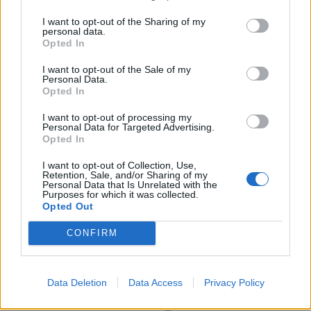
helyeken nem érdemes a tűzzel játszani
I want to opt-out of the Sharing of my
Könnyen megégeti magát az ember, de sok helyen nem
personal data.
viszik el a zöldhulladékot.
Opted In
I want to opt-out of the Sale of my
MTI
| 2020. január 28. 11:50
Personal Data.
Opted In
Kásler: Magyarország felkészült a
I want to opt-out of processing my
koronavírusos megbetegedésekre
Personal Data for Targeted Advertising.
Opted In
Két gyanús eset is volt, de negatív lett a teszt.
I want to opt-out of Collection, Use,
Retention, Sale, and/or Sharing of my
PÉNZCENTRUM
| 2019. december 25. 17:33
Personal Data that Is Unrelated with the
Purposes for which it was collected.
5 dolog, amit csak kevesen tudnak az ittas
Opted Out
vezetésről
CONFIRM
Inkább ne ülj autóba, ha ittál...
Data Deletion
Data Access
Privacy Policy
1
2