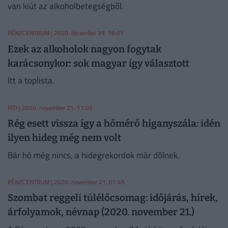
van kiút az alkoholbetegségből.
PÉNZCENTRUM
| 2020. december 29. 16:01
Ezek az alkoholok nagyon fogytak
karácsonykor: sok magyar így választott
Itt a toplista.
MTI
| 2020. november 21. 11:02
Rég esett vissza így a hőmérő higanyszála: idén
ilyen hideg még nem volt
Bár hó még nincs, a hidegrekordok már dőlnek.
PÉNZCENTRUM
| 2020. november 21. 07:45
Szombat reggeli túlélőcsomag: időjárás, hírek,
árfolyamok, névnap (2020. november 21.)