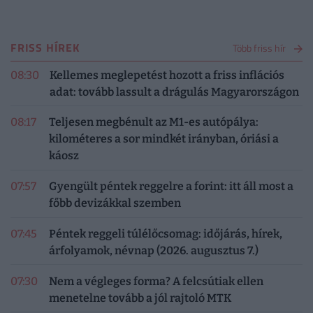
FRISS HÍREK
Több friss hír
08:30
Kellemes meglepetést hozott a friss inflációs
adat: tovább lassult a drágulás Magyarországon
08:17
Teljesen megbénult az M1-es autópálya:
kilométeres a sor mindkét irányban, óriási a
káosz
07:57
Gyengült péntek reggelre a forint: itt áll most a
főbb devizákkal szemben
07:45
Péntek reggeli túlélőcsomag: időjárás, hírek,
árfolyamok, névnap (2026. augusztus 7.)
07:30
Nem a végleges forma? A felcsútiak ellen
menetelne tovább a jól rajtoló MTK