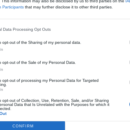
2
. This information may also be disclosed by us to third parties on the
IA
Participants
that may further disclose it to other third parties.
: nem hiszed el, mennyit ér egy egyszerű
l Data Processing Opt Outs
i idén a sajtos-tejfölös lángos, a háttérben ennél jóval
o opt-out of the Sharing of my personal data.
In
o opt-out of the Sale of my Personal Data.
In
 megérkezett a legendás Halsütő 2026-os étlapja
to opt-out of processing my Personal Data for Targeted
nél. Mutatjuk, mennyibe kerül 2026-ban egy átlagos
ing.
In
o opt-out of Collection, Use, Retention, Sale, and/or Sharing
ersonal Data that Is Unrelated with the Purposes for which it
lected.
pontok büféiben: penészes gépek és mosatlan
Out
at
CONFIRM