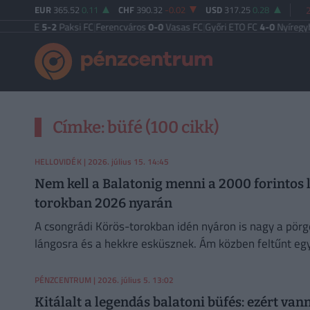
EUR
365.52
0.11
CHF
390.32
-0.02
USD
317.25
0.28
gi TE
5-2
Paksi FC
|
Ferencváros
0-0
Vasas FC
|
Győri ETO FC
4-0
Nyíregyháza
|
Címke: büfé (100 cikk)
HELLOVIDÉK
| 2026. július 15. 14:45
Nem kell a Balatonig menni a 2000 forintos 
torokban 2026 nyarán
A csongrádi Körös-torokban idén nyáron is nagy a pörgé
lángosra és a hekkre esküsznek. Ám közben feltűnt egy 
PÉNZCENTRUM
| 2026. július 5. 13:02
Kitálalt a legendás balatoni büfés: ezért v