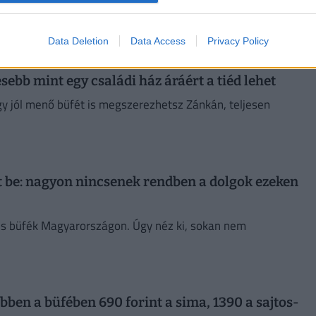
árás, az eddig kiszabott bírságok összege elérte a 10 millió
Data Deletion
Data Access
Privacy Policy
sebb mint egy családi ház áráért a tiéd lehet
gy jól menő büfét is megszerezhetsz Zánkán, teljesen
 be: nagyon nincsenek rendben a dolgok ezeken
 és büfék Magyarországon. Úgy néz ki, sokan nem
bben a büfében 690 forint a sima, 1390 a sajtos-