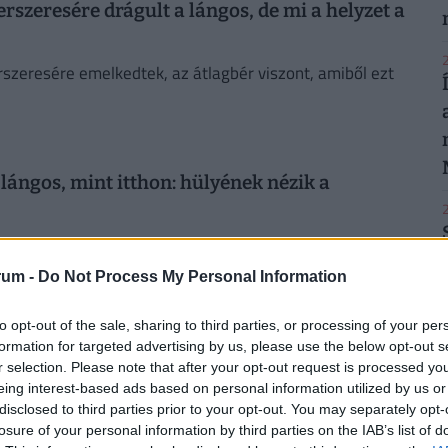
szeresére drágult a lángos, de mi a helyzet a
2
erszeresére emelkedtek, az átlagbér viszont, amiből ezt
 lángos, mint itthon: hülyének nézik a
2
ahol még lángost is lehetett vásárolni - a döbbenet az,
rum -
Do Not Process My Personal Information
to opt-out of the sale, sharing to third parties, or processing of your per
2
formation for targeted advertising by us, please use the below opt-out s
 forint 10 dkg hekk, 2000 a rántott sajt, 1700 a
r selection. Please note that after your opt-out request is processed y
eing interest-based ads based on personal information utilized by us or
disclosed to third parties prior to your opt-out. You may separately opt-
k 10 dekagrammonként, a süllő ára 1400, a keszegé 900
losure of your personal information by third parties on the IAB’s list of