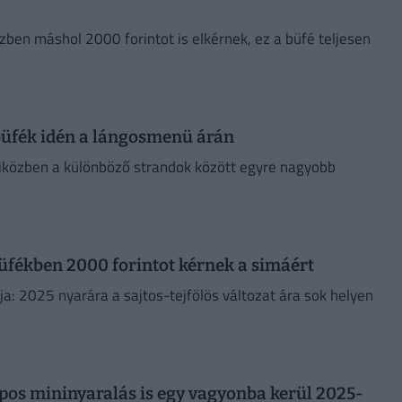
zben máshol 2000 forintot is elkérnek, ez a büfé teljesen
 büfék idén a lángosmenü árán
iközben a különböző strandok között egyre nagyobb
büfékben 2000 forintot kérnek a simáért
a: 2025 nyarára a sajtos-tejfölös változat ára sok helyen
pos mininyaralás is egy vagyonba kerül 2025-