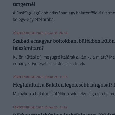
tengernél
A CashTag legújabb adásában egy balatonföldvári stran
be egy-egy étel árába.
PÉNZCENTRUM
| 2026. június 30. 06:06
Szabad a magyar boltokban, büfékben külön h
felszámítani?
Külön hűtési díj, megugró italárak a kánikula miatt? M
néhány kirívó esetről szólnak-e a hírek.
PÉNZCENTRUM
| 2026. június 24. 11:32
Megtaláltuk a Balaton legolcsóbb lángosát? It
Miközben a balatoni büfékben sok helyen igazán hajmer
PÉNZCENTRUM
| 2026. június 20. 21:34