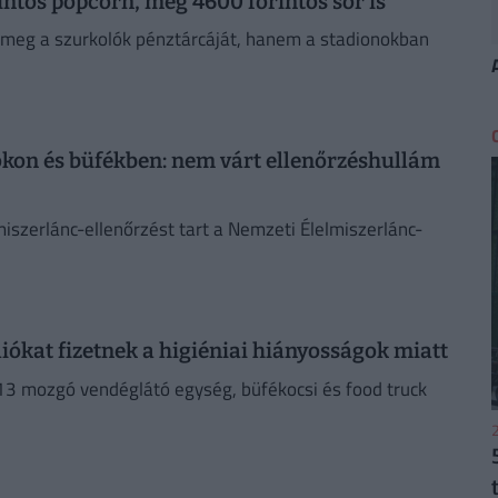
intos popcorn, meg 4600 forintos sör is
 meg a szurkolók pénztárcáját, hanem a stadionokban
okon és büfékben: nem várt ellenőrzéshullám
miszerlánc-ellenőrzést tart a Nemzeti Élelmiszerlánc-
iókat fizetnek a higiéniai hiányosságok miatt
13 mozgó vendéglátó egység, büfékocsi és food truck
2