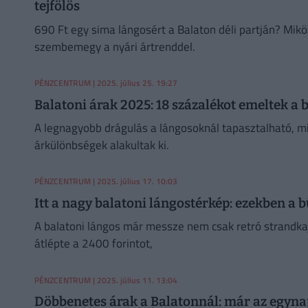
tejfölös
690 Ft egy sima lángosért a Balaton déli partján? Mikö
szembemegy a nyári ártrenddel.
PÉNZCENTRUM
| 2025. július 25. 19:27
Balatoni árak 2025: 18 százalékot emeltek a
A legnagyobb drágulás a lángosoknál tapasztalható, m
árkülönbségek alakultak ki.
PÉNZCENTRUM
| 2025. július 17. 10:03
Itt a nagy balatoni lángostérkép: ezekben a 
A balatoni lángos már messze nem csak retró strandkaj
átlépte a 2400 forintot,
PÉNZCENTRUM
| 2025. július 11. 13:04
Döbbenetes árak a Balatonnál: már az egyna