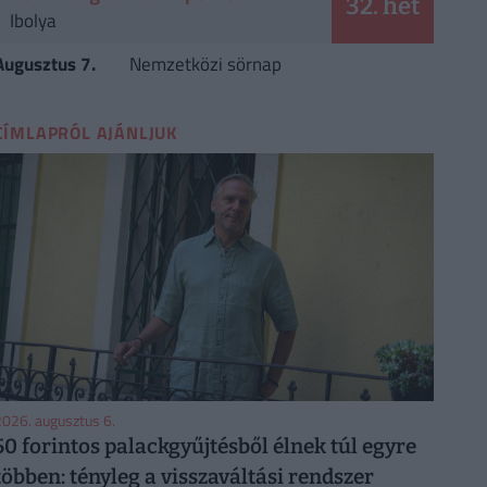
32. hét
Ibolya
Augusztus 7.
Nemzetközi sörnap
CÍMLAPRÓL AJÁNLJUK
026. augusztus 6.
50 forintos palackgyűjtésből élnek túl egyre
többen: tényleg a visszaváltási rendszer