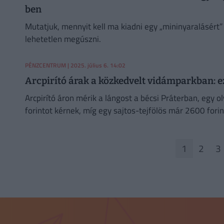
ben
Mutatjuk, mennyit kell ma kiadni egy „mininyaralásért”
lehetetlen megúszni.
PÉNZCENTRUM
| 2025. július 6. 14:02
Arcpirító árak a közkedvelt vidámparkban: e
Arcpirító áron mérik a lángost a bécsi Práterban, egy 
forintot kérnek, míg egy sajtos-tejfölös már 2600 forin
1
2
3