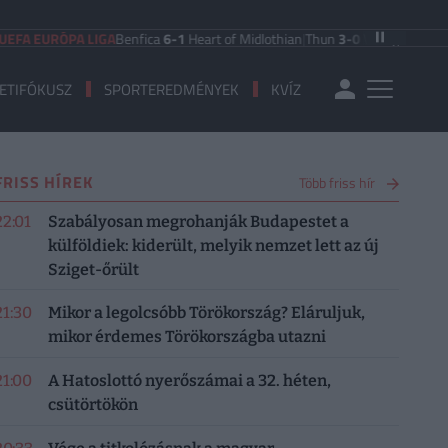
 EURÓPA LIGA
Benfica
6-1
Heart of Midlothian
|
Thun
3-0
Vikingur Reykjavik
|
ETIFÓKUSZ
SPORTEREDMÉNYEK
KVÍZ
FRISS HÍREK
Több friss hír
22:01
Szabályosan megrohanják Budapestet a
külföldiek: kiderült, melyik nemzet lett az új
Sziget-őrült
21:30
Mikor a legolcsóbb Törökország? Eláruljuk,
mikor érdemes Törökországba utazni
21:00
A Hatoslottó nyerőszámai a 32. héten,
csütörtökön