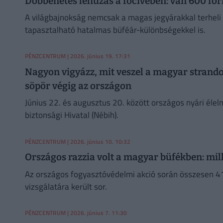
Döbbenetes lehúzás a focivébén: van 600 for
A világbajnokság nemcsak a magas jegyárakkal terheli
tapasztalható hatalmas büféár-különbségekkel is.
PÉNZCENTRUM
| 2026. június 19. 17:31
Nagyon vigyázz, mit veszel a magyar strand
söpör végig az országon
Június 22. és augusztus 20. között országos nyári élel
biztonsági Hivatal (Nébih).
PÉNZCENTRUM
| 2026. június 10. 10:32
Országos razzia volt a magyar büfékben: mill
Az országos fogyasztóvédelmi akció során összesen 4
vizsgálatára került sor.
PÉNZCENTRUM
| 2026. június 7. 11:30