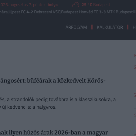
2026. augusztus 7. péntek
Ibolya
25 °C
Budapest
Újpest FC
4-2
Debreceni VSC
|
Budapest Honvéd FC
3-3
MTK Budapest
UEFA
ÁRFOLYAM
KALKULÁTOR
H
lángosért: büféárak a közkedvelt Körös-
s, a strandolók pedig továbbra is a klasszikusokra, a
új kedvenc is: a halgyros.
annak ilyen húzós árak 2026-ban a magyar