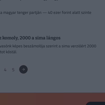
 a magyar tenger partján — 40 ezer forint alatt szinte
z komoly, 2000 a sima lángos
olvasónk képes beszámolója szerint a sima verzióért 2000
tot kóstál.
4
5