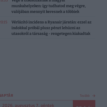
20:33
Vége a titkolózásnak a magyar
munkahelyeken: így tudhatod meg végre,
valójában mennyit keresnek a többiek
20:15
Vérlázító incidens a Ryanair járatán: ezzel az
indokkal próbál plusz pénzt lehúzni az
utasokról a társaság - rengetegen kiakadtak
NAPTÁR
Tovább
2026. augusztus 7. péntek