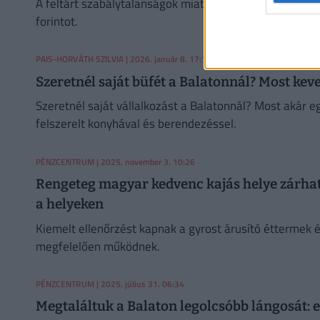
A feltárt szabálytalanságok miatt 55 esetben indult elj
forintot.
PAIS-HORVÁTH SZILVIA
| 2026. január 8. 17:15
Szeretnél saját büfét a Balatonnál? Most keve
Szeretnél saját vállalkozást a Balatonnál? Most akár e
felszerelt konyhával és berendezéssel.
PÉNZCENTRUM
| 2025. november 3. 10:26
Rengeteg magyar kedvenc kajás helye zárhat
a helyeken
Kiemelt ellenőrzést kapnak a gyrost árusító éttermek
megfelelően működnek.
PÉNZCENTRUM
| 2025. július 31. 06:34
Megtaláltuk a Balaton legolcsóbb lángosát: e