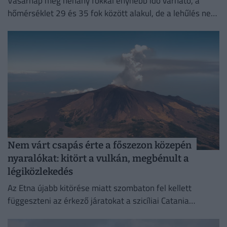
Vasárnap még néhány fokkal enyhébb idő várható, a
hőmérséklet 29 és 35 fok között alakul, de a lehűlés nem
tart sokáig.
Nem várt csapás érte a főszezon közepén
nyaralókat: kitört a vulkán, megbénult a
légiközlekedés
Az Etna újabb kitörése miatt szombaton fel kellett
függeszteni az érkező járatokat a szicíliai Catania
nemzetközi repülőterén.