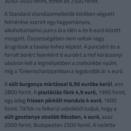
3050-3450 forint, itthon ez 2500 forint.
A Standard standüzemeltetők körében végzett
felmérése szerint egy hagyományos,
alkoholtartalmú puncs ára idén 4 és 6 euró között
mozgott. Összességében nem voltak nagy
árugrások a tavalyi évhez képest. A puncsért és a
forralt borért fejenként 6 euróért a Hof karácsonyi
vásáron kell a legmélyebben a zsebünkbe nyúlni,
míg a Türkenschanzparkban a legolcsóbb ár 4 euró.
A
sült burgonya mártással 6,90 euróba kerül
, ami
2800 forint. A
pisztáciás fánk 4,9 euró,
1990 forint,
egy adag
frissen pörkölt mandula 4 euró
, 1600
forint. TikTok-ra felkerül videókból tudjuk, hogy a
sült gesztenye olcsóbb
Bécsben, 4 euró,
azaz
2000 forint, Budapesten 2500 forint. A raclette