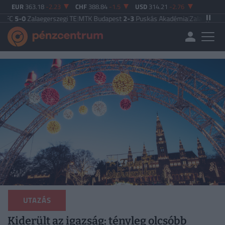
EUR
363.18
-2.23
CHF
388.84
-1.5
USD
314.21
-2.76
laegerszegi TE
|
MTK Budapest
2-3
Puskás Akadémia
|
Zalaegerszegi TE
5-2
P
UTAZÁS
Kiderült az igazság: tényleg olcsóbb