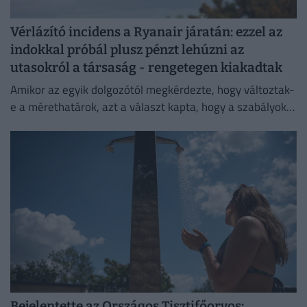
Vérlázító incidens a Ryanair járatán: ezzel az
indokkal próbál plusz pénzt lehúzni az
utasokról a társaság - rengetegen kiakadtak
Amikor az egyik dolgozótól megkérdezte, hogy változtak-
e a mérethatárok, azt a választ kapta, hogy a szabályok
változatlanok, de a betartatásuk szigorúbbá vált.
Bejelentette az Országos Tisztifőorvos: