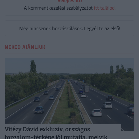
Belépés itt!
A kommentkezelési szabályzatot
itt találod
.
Még nincsenek hozzászólások. Legyél te az első!
NEKED AJÁNLJUK
Vitézy Dávid exkluzív, országos
forgalom-térképe jól mutatja, melyik