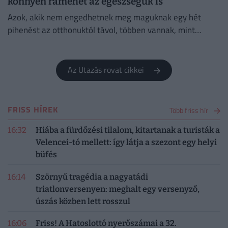
könnyen rámehet az egészségük is
Azok, akik nem engedhetnek meg maguknak egy hét
pihenést az otthonuktól távol, többen vannak, mint
gondolnánk.
Az Utazás rovat cikkei
FRISS HÍREK
Több friss hír
16:32
Hiába a fürdőzési tilalom, kitartanak a turisták a
Velencei-tó mellett: így látja a szezont egy helyi
büfés
16:14
Szörnyű tragédia a nagyatádi
triatlonversenyen: meghalt egy versenyző,
úszás közben lett rosszul
16:06
Friss! A Hatoslottó nyerőszámai a 32.