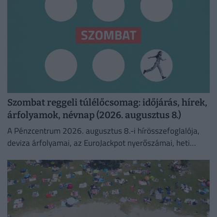
Szombat reggeli túlélőcsomag: időjárás, hírek,
árfolyamok, névnap (2026. augusztus 8.)
A Pénzcentrum 2026. augusztus 8.-i hírösszefoglalója,
deviza árfolyamai, az EuroJackpot nyerőszámai, heti
akciók és várható időjárás egy helyen!