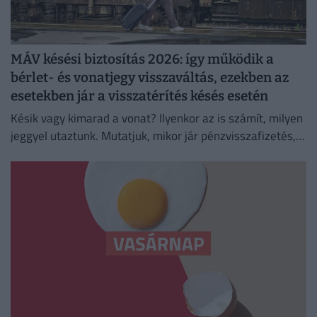
MÁV késési biztosítás 2026: így működik a
bérlet- és vonatjegy visszaváltás, ezekben az
esetekben jár a visszatérítés késés esetén
Késik vagy kimarad a vonat? Ilyenkor az is számít, milyen
jeggyel utaztunk. Mutatjuk, mikor jár pénzvisszafizetés,
kupon vagy kártérítés.