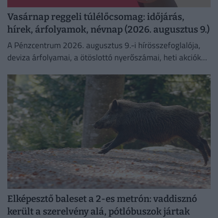
Vasárnap reggeli túlélőcsomag: időjárás,
hírek, árfolyamok, névnap (2026. augusztus 9.)
A Pénzcentrum 2026. augusztus 9.-i hírösszefoglalója,
deviza árfolyamai, a ötöslottó nyerőszámai, heti akciók
és várható időjárás egy helyen!
Elképesztő baleset a 2-es metrón: vaddisznó
került a szerelvény alá, pótlóbuszok jártak