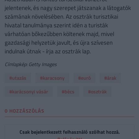
jelentenek, és nagy szerepet játszanak a látogatók
számának növelésében. Az osztrák turisztikai
hivatal tanulmánya szerint idén a turisták
várhatóan bőkezűbben költenek majd, mivel
gazdasági helyzetük javult, és újra szívesen
indulnak útnak - írja az osztrák lap.
Címlapkép: Getty Images
#utazás
#karacsony
#euró
#árak
#karácsonyi vásár
#bécs
#osztrák
0 HOZZÁSZÓLÁS
Csak bejelentkezett felhasználó szólhat hozzá.