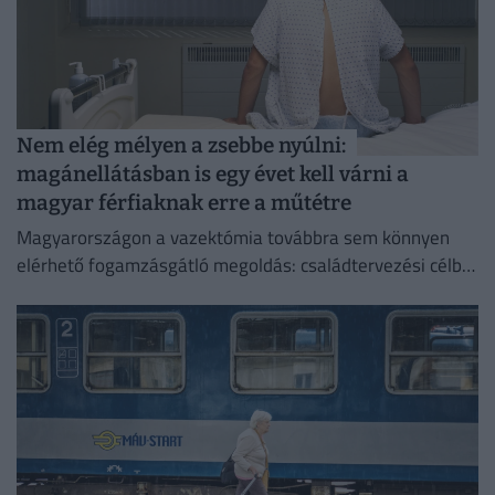
Nem elég mélyen a zsebbe nyúlni:
magánellátásban is egy évet kell várni a
magyar férfiaknak erre a műtétre
Magyarországon a vazektómia továbbra sem könnyen
elérhető fogamzásgátló megoldás: családtervezési célból
csak szigorú feltételek teljesülése esetén végezhető el.