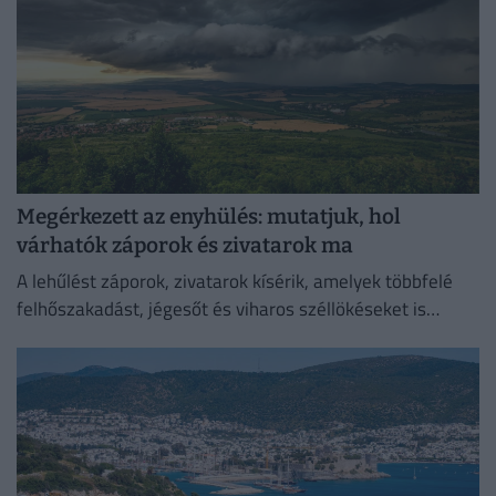
Megérkezett az enyhülés: mutatjuk, hol
várhatók záporok és zivatarok ma
A lehűlést záporok, zivatarok kísérik, amelyek többfelé
felhőszakadást, jégesőt és viharos széllökéseket is
okozhatnak.