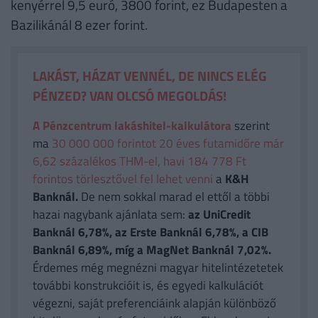
kenyérrel 9,5 euró, 3800 forint, ez Budapesten a
Bazilikánál 8 ezer forint.
LAKÁST, HÁZAT VENNÉL, DE NINCS ELÉG
PÉNZED? VAN OLCSÓ MEGOLDÁS!
A Pénzcentrum lakáshitel-kalkulátora
szerint
ma
30 000 000 forintot 20 éves futamidőre már
6,62 százalékos THM-el, havi 184 778 Ft
forintos törlesztővel fel lehet venni
a
K&H
Banknál.
De nem sokkal marad el ettől a többi
hazai nagybank ajánlata sem:
az UniCredit
Banknál 6,78%, az Erste Banknál 6,78%, a CIB
Banknál 6,89%, míg a MagNet Banknál 7,02%.
Érdemes még megnézni magyar hitelintézetetek
további konstrukcióit is, és egyedi kalkulációt
végezni, saját preferenciáink alapján különböző