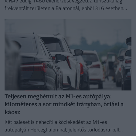
A NAV eddig 1480 ellenőrzést végzett a turisztikailag
frekventált területen a Balatonnál, ebből 316 esetben
tárt fel szabálytalanságot.
Teljesen megbénult az M1-es autópálya:
kilométeres a sor mindkét irányban, óriási a
káosz
Két baleset is nehezíti a közlekedést az M1-es
autópályán Herceghalomnál, jelentős torlódásra kell