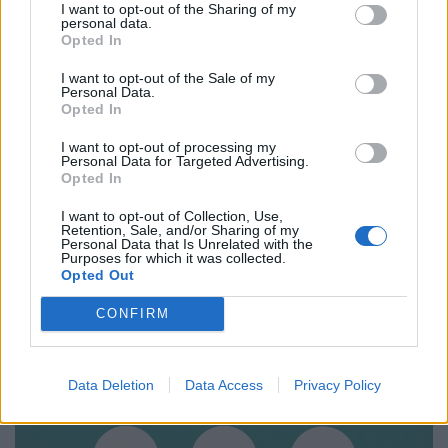
I want to opt-out of the Sharing of my
forint jut a sármelléki Hévíz–Balaton Airportnak.
personal data.
Opted In
I want to opt-out of the Sale of my
Personal Data.
Opted In
I want to opt-out of processing my
Personal Data for Targeted Advertising.
Opted In
I want to opt-out of Collection, Use,
Retention, Sale, and/or Sharing of my
Personal Data that Is Unrelated with the
Purposes for which it was collected.
Opted Out
Nem sokáig örülhetünk az enyhülésnek:
hamarosan visszatér a pokoli hőség
CONFIRM
A pénteki lehűlés után továbbra is kellemesebb idő
várható a hétvégén, a csúcshőmérséklet többnyire 30 és
Data Deletion
Data Access
Privacy Policy
35 fok között alakul.