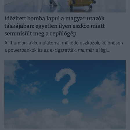
Időzített bomba lapul a magyar utazók
táskájában: egyetlen ilyen eszköz miatt
semmisült meg a repülőgép
A lítiumion-akkumulátorral működő eszközök, különösen
a powerbankok és az e-cigaretták, ma már a légi
közlekedés egyik legnagyobb biztonsági kockázatát
jelentik.