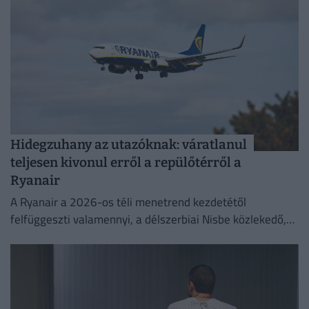
Hidegzuhany az utazóknak: váratlanul
teljesen kivonul erről a repülőtérről a
Ryanair
A Ryanair a 2026-os téli menetrend kezdetétől
felfüggeszti valamennyi, a délszerbiai Nisbe közlekedő,
illetve onnan induló járatát.