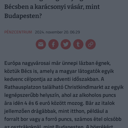
Bécsben a karácsonyi vásár, mint
Budapesten?
PÉNZCENTRUM
2024. november 20. 06:29
Európa nagyvárosai már ünnepi lázban égnek,
köztük Bécs is, amely a magyar látogatók egyik
kedvenc célpontja az adventi időszakban. A
Rathausplatzon található Christkindlmarkt az egyik
legnépszerűbb helyszín, ahol az alkoholos puncs
ára idén 4 és 6 euró között mozog. Bár az italok
jellemzően drágábbak, mint itthon, például a
forralt bor vagy a forró puncs, számos étel olcsóbb
az osztrákoknál, mint Budapesten. A bögrékért