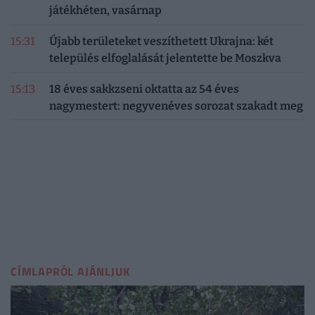
játékhéten, vasárnap
15:31
Újabb területeket veszíthetett Ukrajna: két
település elfoglalását jelentette be Moszkva
15:13
18 éves sakkzseni oktatta az 54 éves
nagymestert: negyvenéves sorozat szakadt meg
CÍMLAPRÓL AJÁNLJUK