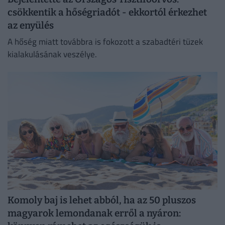
csökkentik a hőségriadót - ekkortól érkezhet
az enyülés
A hőség miatt továbbra is fokozott a szabadtéri tüzek
kialakulásának veszélye.
Komoly baj is lehet abból, ha az 50 pluszos
magyarok lemondanak erről a nyáron: