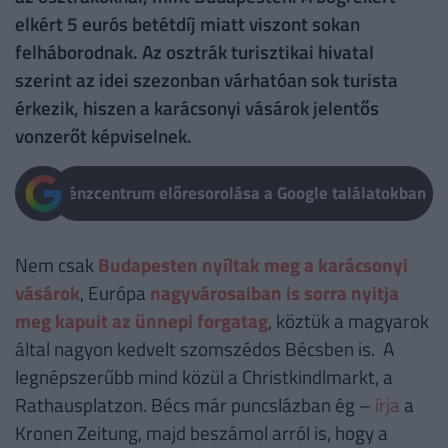
elkért 5 eurós betétdíj miatt viszont sokan
felháborodnak. Az osztrák turisztikai hivatal
szerint az idei szezonban várhatóan sok turista
érkezik, hiszen a karácsonyi vásárok jelentős
vonzerőt képviselnek.
Pénzcentrum előresorolása a Google találatokban
Nem csak
Budapesten nyíltak meg a karácsonyi
vásárok
, Európa
nagyvárosaiban is sorra nyitja
meg kapuit az ünnepi forgatag
, köztük a magyarok
által nagyon kedvelt szomszédos Bécsben is. A
legnépszerűbb mind közül a Christkindlmarkt, a
Rathausplatzon. Bécs már puncslázban ég –
írja
a
Kronen Zeitung, majd beszámol arról is, hogy a