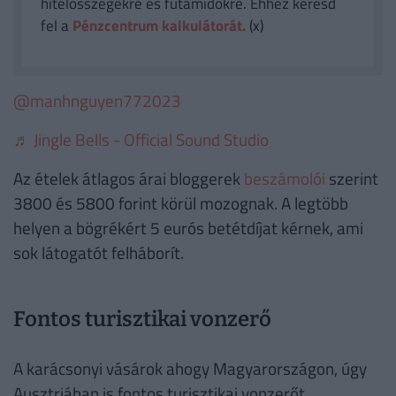
hitelösszegekre és futamidőkre. Ehhez keresd
fel a
Pénzcentrum kalkulátorát.
(x)
@manhnguyen772023
♬ Jingle Bells - Official Sound Studio
Az ételek átlagos árai bloggerek
beszámolói
szerint
3800 és 5800 forint körül mozognak. A legtöbb
helyen a bögrékért 5 eurós betétdíjat kérnek, ami
sok látogatót felháborít.
Fontos turisztikai vonzerő
A karácsonyi vásárok ahogy Magyarországon, úgy
Ausztriában is fontos turisztikai vonzerőt