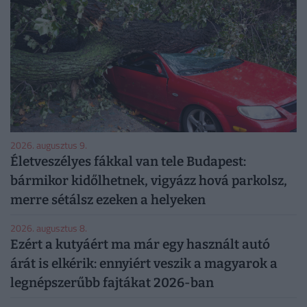
2026. augusztus 9.
Életveszélyes fákkal van tele Budapest:
bármikor kidőlhetnek, vigyázz hová parkolsz,
merre sétálsz ezeken a helyeken
2026. augusztus 8.
Ezért a kutyáért ma már egy használt autó
árát is elkérik: ennyiért veszik a magyarok a
legnépszerűbb fajtákat 2026-ban