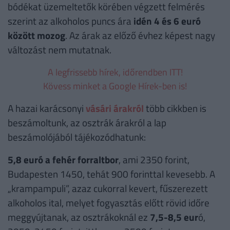
bódékat üzemeltetők körében végzett felmérés
szerint az alkoholos puncs ára
idén 4 és 6 euró
között mozog
. Az árak az előző évhez képest nagy
változást nem mutatnak.
A legfrissebb hírek, időrendben ITT!
Kövess minket a Google Hírek-ben is!
A hazai karácsonyi
vásári árakról
több cikkben is
beszámoltunk, az osztrák árakról a lap
beszámolójából tájékozódhatunk:
5,8 euró a fehér forraltbor
, ami 2350 forint,
Budapesten 1450, tehát 900 forinttal kevesebb. A
„krampampuli”, azaz cukorral kevert, fűszerezett
alkoholos ital, melyet fogyasztás előtt rövid időre
meggyújtanak, az osztrákoknál ez
7,5-8,5 eur
ó,