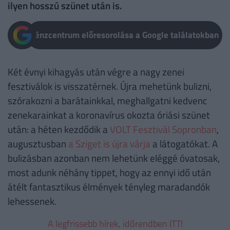
ilyen hosszú szünet után is.
Pénzcentrum előresorolása a Google találatokban
Két évnyi kihagyás után végre a nagy zenei
fesztiválok is visszatérnek. Újra mehetünk bulizni,
szórakozni a barátainkkal, meghallgatni kedvenc
zenekarainkat a koronavírus okozta óriási szünet
után: a héten kezdődik a
VOLT Fesztivál Sopronban
,
augusztusban
a Sziget is újra várja
a látogatókat. A
bulizásban azonban nem lehetünk eléggé óvatosak,
most adunk néhány tippet, hogy az ennyi idő után
átélt fantasztikus élmények tényleg maradandók
lehessenek.
A legfrissebb hírek, időrendben ITT!