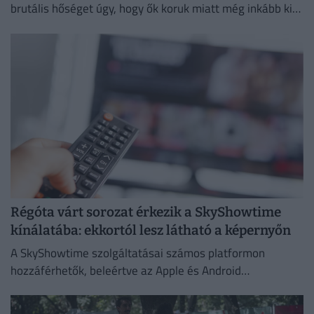
brutális hőséget úgy, hogy ők koruk miatt még inkább ki
vannak téve a brutális meleg hatásainak.
Régóta várt sorozat érkezik a SkyShowtime
kínálatába: ekkortól lesz látható a képernyőn
A SkyShowtime szolgáltatásai számos platformon
hozzáférhetők, beleértve az Apple és Android
okoseszközöket.