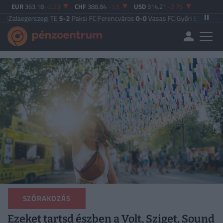
EUR
363.18
-2.23
CHF
388.84
-1.5
USD
314.21
-2.76
szegi TE
5-2
Paksi FC
|
Ferencváros
0-0
Vasas FC
|
Győri ETO FC
4-0
Nyíregyhá
SZÓRAKOZÁS
Ezeket tartsd észben a Volt, Sziget, Sound