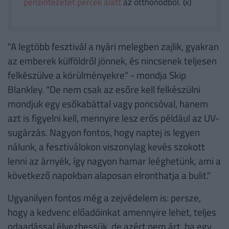
pénzintézetet percek alatt
az otthonodból. (x)
"A legtöbb fesztivál a nyári melegben zajlik, gyakran
az emberek külföldről jönnek, és nincsenek teljesen
felkészülve a körülményekre" - mondja Skip
Blankley. "De nem csak az esőre kell felkészülni
mondjuk egy esőkabáttal vagy poncsóval, hanem
azt is figyelni kell, mennyire lesz erős például az UV-
sugárzás. Nagyon fontos, hogy naptej is legyen
nálunk, a fesztiválokon viszonylag kevés szokott
lenni az árnyék, így nagyon hamar leéghetünk, ami a
következő napokban alaposan elronthatja a bulit."
Ugyanilyen fontos még a zejvédelem is: persze,
hogy a kedvenc előadóinkat amennyire lehet, teljes
odaadással élvezhessük, de azért nem árt, ha egy