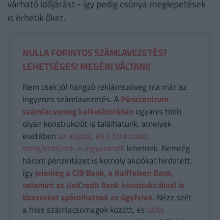
várható időjárást - így pedig csúnya meglepetések
is érhetik őket.
NULLA FORINTOS SZÁMLAVEZETÉS?
LEHETSÉGES! MEGÉRI VÁLTANI!
Nem csak jól hangzó reklámszöveg ma már az
ingyenes számlavezetés. A
Pénzcentrum
számlacsomag kalkulátorában
ugyanis több
olyan konstrukciót is találhatunk, amelyek
esetében
az alapdíj, és a fontosabb
szolgáltatások is ingyenesek
lehetnek. Nemrég
három pénzintézet is komoly akciókat hirdetett,
így
jelenleg a CIB Bank, a Raiffeisen Bank,
valamint az UniCredit Bank konstrukcióival is
tízezreket spórolhatnak az ügyfelek
. Nézz szét
a friss számlacsomagok között, és
válts