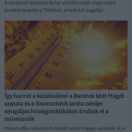
A rendkívül alacsony dunai vízállás miatt olyan videó
kezdett terjedni a TikTokon, amely azt sugallja:
gyakorlatilag gyalog is át lehet jutni a Hajógyári-szigetre.
Így harcol a kánikulával a Barátok közt Magdi
anyusa és a Szomszédok Janka nénije:
nyugdíjas hőségpraktikákat árultak el a
művésznők
Három idős művésznő mesélt arról, hogyan vészelik át a