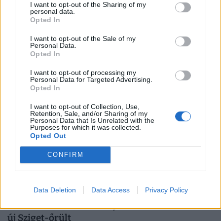
I want to opt-out of the Sharing of my
Láthatatlan méreg szivárog a Dunába: a
personal data.
Opted In
gyanútlan sétálók és a fesztiválozók is
veszélyben lehetnek
I want to opt-out of the Sale of my
Personal Data.
A rendkívül alacsony vízállás miatt ismét rákkeltő és
Opted In
mérgező anyagok szivárognak a Dunába az egykori
I want to opt-out of processing my
Óbudai Gázgyár területéről.
Personal Data for Targeted Advertising.
Opted In
I want to opt-out of Collection, Use,
Retention, Sale, and/or Sharing of my
Personal Data that Is Unrelated with the
Purposes for which it was collected.
Opted Out
CONFIRM
Data Deletion
Data Access
Privacy Policy
Szabályosan megrohanják Budapestet a
külföldiek: kiderült, melyik nemzet lett az
új Sziget-őrült