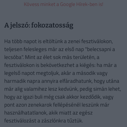
Kövess minket a Google Hírek-ben is!
A jelszó: fokozatosság
Ha több napot is eltöltünk a zenei fesztiválokon,
teljesen felesleges már az első nap "belecsapni a
lecsóba". Mint az élet sok más területén, a
fesztiválokon is bekövetkezhet a kiégés: ha már a
legelső napot megtoljuk, akár a második vagy
harmadik napra annyira elfáradhatunk, hogy utána
már alig valamihez lesz kedvünk, pedig simán lehet,
hogy az igazi buli még csak akkor kezdődik, vagy
pont azon zenekarok fellépésénél leszünk már
használhatatlanok, akik miatt az egész
fesztiválozást a zászlónkra tűztük.