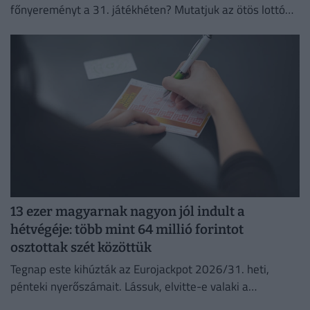
főnyereményt a 31. játékhéten? Mutatjuk az ötös lottó
nyerőszámait és a nyereményeket!
13 ezer magyarnak nagyon jól indult a
hétvégéje: több mint 64 millió forintot
osztottak szét közöttük
Tegnap este kihúzták az Eurojackpot 2026/31. heti,
pénteki nyerőszámait. Lássuk, elvitte-e valaki a
főnyereményt.