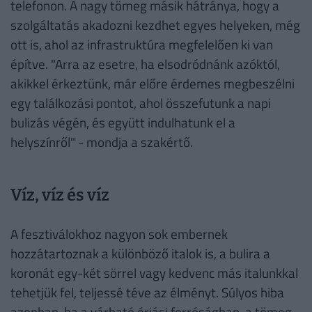
telefonon. A nagy tömeg másik hátránya, hogy a
szolgáltatás akadozni kezdhet egyes helyeken, még
ott is, ahol az infrastruktúra megfelelően ki van
építve. "Arra az esetre, ha elsodródnánk azóktól,
akikkel érkeztünk, már előre érdemes megbeszélni
egy találkozási pontot, ahol összefutunk a napi
bulizás végén, és együtt indulhatunk el a
helyszínről" - mondja a szakértő.
Víz, víz és víz
A fesztiválokhoz nagyon sok embernek
hozzátartoznak a különböző italok is, a bulira a
koronát egy-két sörrel vagy kedvenc más italunkkal
tehetjük fel, teljessé téve az élményt. Súlyos hiba
azonban, ha a várható óriási forróságban, a tömeg