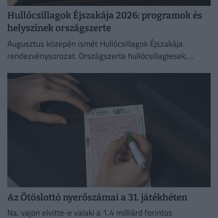
Hullócsillagok Éjszakája 2026: programok és
helyszínek országszerte
Augusztus közepén ismét Hullócsillagok Éjszakája
rendezvénysorozat. Országszerte hullócsillaglesek,
távcsöves bemutatók és különleges esti programok az
égbolt szerelmeseinek.
Az Ötöslottó nyerőszámai a 31. játékhéten
Na, vajon elvitte-e valaki a 1,4 milliárd forintos