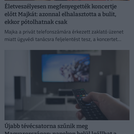
Életveszélyesen megfenyegették koncertje
előtt Majkát: azonnal elhalasztotta a bulit,
ekkor pótolhatnak csak
Majka a privát telefonszámára érkezett zaklató üzenet
miatt ügyvédi tanácsra feljelentést tesz, a koncertet
pedig csak a körülmények megnyugtató tisztázása után
pótolják.
Újabb tévécsatorna szűnik meg
Magyarországon: napokon belül leállhat a