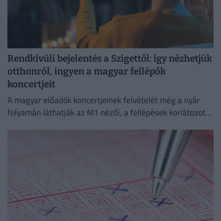
Rendkívüli bejelentés a Szigettől: így nézhetjük
otthonról, ingyen a magyar fellépők
koncertjeit
A magyar előadók koncertjeinek felvételét még a nyár
folyamán láthatják az M1 nézői, a fellépések korlátozott
ideig a Médiaklikken is visszanézhetők lesznek.