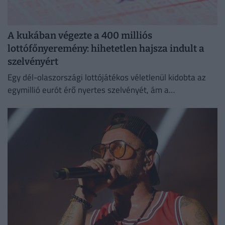
A kukában végezte a 400 milliós
lottófőnyeremény: hihetetlen hajsza indult a
szelvényért
Egy dél-olaszországi lottójátékos véletlenül kidobta az
egymillió eurót érő nyertes szelvényét, ám a
szemétszállítók kétnapos kutatás után megtalálták azt a
hulladékhegyben.