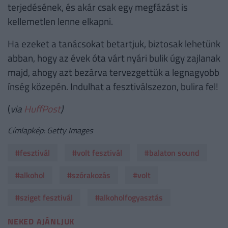
terjedésének, és akár csak egy megfázást is
kellemetlen lenne elkapni.
Ha ezeket a tanácsokat betartjuk, biztosak lehetünk
abban, hogy az évek óta várt nyári bulik úgy zajlanak
majd, ahogy azt bezárva tervezgettük a legnagyobb
ínség közepén. Indulhat a fesztiválszezon, bulira fel!
(
via
HuffPost
)
Címlapkép: Getty Images
#fesztivál
#volt fesztivál
#balaton sound
#alkohol
#szórakozás
#volt
#sziget fesztivál
#alkoholfogyasztás
NEKED AJÁNLJUK