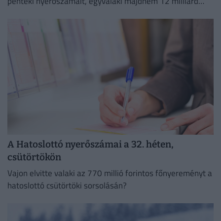
pénteki nyerőszámait, egyvalaki majdnem 12 milliárd
forintot nyert!
A Hatoslottó nyerőszámai a 32. héten,
csütörtökön
Vajon elvitte valaki az 770 millió forintos főnyereményt a
hatoslottó csütörtöki sorsolásán?