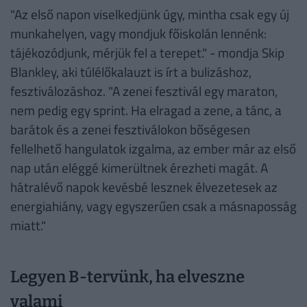
"Az első napon viselkedjünk úgy, mintha csak egy új
munkahelyen, vagy mondjuk főiskolán lennénk:
tájékozódjunk, mérjük fel a terepet." - mondja Skip
Blankley, aki túlélőkalauzt is írt a bulizáshoz,
fesztiválozáshoz. "A zenei fesztivál egy maraton,
nem pedig egy sprint. Ha elragad a zene, a tánc, a
barátok és a zenei fesztiválokon bőségesen
fellelhető hangulatok izgalma, az ember már az első
nap után eléggé kimerültnek érezheti magát. A
hátralévő napok kevésbé lesznek élvezetesek az
energiahiány, vagy egyszerűen csak a másnaposság
miatt."
Legyen B-tervünk, ha elveszne
valami