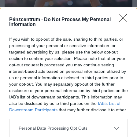
Pénzcentrum -
Do Not Process My Personal
Information
Elmehet az áram a Szigeten az
energiaválság miatt? Megszólalt Gerendai
If you wish to opt-out of the sale, sharing to third parties, or
Károly, erre a forgatókönyvre készülnek
processing of your personal or sensitive information for
targeted advertising by us, please use the below opt-out
A Sziget szervezői szerint a fesztiválozóknak nem kell
section to confirm your selection. Please note that after your
áram- vagy vízellátási problémáktól tartaniuk.
opt-out request is processed you may continue seeing
interest-based ads based on personal information utilized by
us or personal information disclosed to third parties prior to
your opt-out. You may separately opt-out of the further
disclosure of your personal information by third parties on the
IAB’s list of downstream participants. This information may
also be disclosed by us to third parties on the
IAB’s List of
Downstream Participants
that may further disclose it to other
third parties.
Personal Data Processing Opt Outs