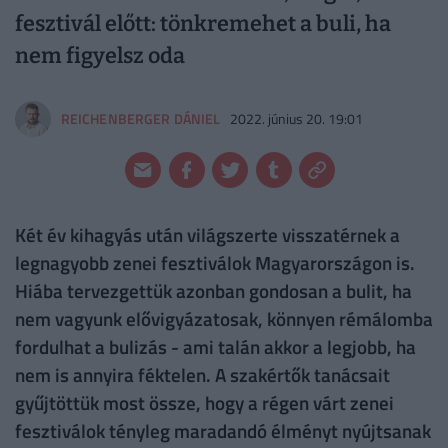
fesztivál előtt: tönkremehet a buli, ha
nem figyelsz oda
REICHENBERGER DÁNIEL
2022. június 20. 19:01
Két év kihagyás után világszerte visszatérnek a
legnagyobb zenei fesztiválok Magyarországon is.
Hiába tervezgettük azonban gondosan a bulit, ha
nem vagyunk elővigyázatosak, könnyen rémálomba
fordulhat a bulizás - ami talán akkor a legjobb, ha
nem is annyira féktelen. A szakértők tanácsait
gyűjtöttük most össze, hogy a régen várt zenei
fesztiválok tényleg maradandó élményt nyújtsanak