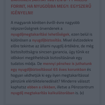
FORINT, HA NYUGDÍJBA MEGY: EGYSZERŰ
IGÉNYELNI!
A magyarok körében évről-évre nagyobb
népszerűségnek örvendenek a
nyugdíjmegtakarítási lehetőségek
, ezen belül is
különösen a
nyugdíjbiztosítás
. Mivel évtizedekre
előre tekintve az állami nyugdíj értékére, de még
biztosítottságra sincsen garancia, úgy tűnik ez
időskori megélhetésük biztosításának egy
tudatos módja. De
mennyi pénzhez is juthatunk
egy nyugdíjbiztosítással 65 éves korunkban
és
hogyan védhetjük ki egy ilyen megtakarítással
pénzünk elértéktelenedését? Minderre választ
kaphatsz
ebben a cikkben
, illetve a Pénzcentrum
nyugdíj megtakarítás kalkulátorában
is. (x)