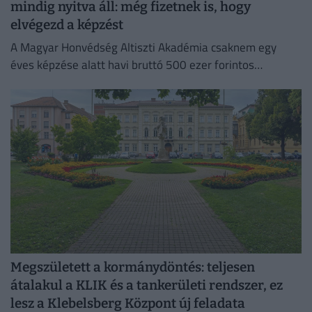
mindig nyitva áll: még fizetnek is, hogy
elvégezd a képzést
A Magyar Honvédség Altiszti Akadémia csaknem egy
éves képzése alatt havi bruttó 500 ezer forintos
illetmény illeti meg az érdeklődőt.
Megszületett a kormánydöntés: teljesen
átalakul a KLIK és a tankerületi rendszer, ez
lesz a Klebelsberg Központ új feladata