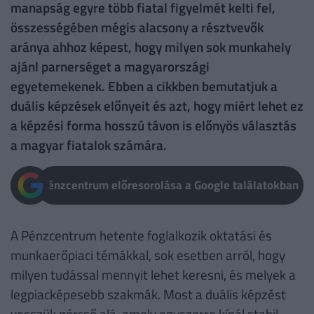
manapság egyre több fiatal figyelmét kelti fel,
összességében mégis alacsony a résztvevők
aránya ahhoz képest, hogy milyen sok munkahely
ajánl parnerséget a magyarországi
egyetemekenek. Ebben a cikkben bemutatjuk a
duális képzések előnyeit és azt, hogy miért lehet ez
a képzési forma hosszú távon is előnyös választás
a magyar fiatalok számára.
Pénzcentrum előresorolása a Google találatokban
A Pénzcentrum hetente foglalkozik oktatási és
munkaerőpiaci témákkal, sok esetben arról, hogy
milyen tudással mennyit lehet keresni, és melyek a
legpiacképesebb szakmák. Most a duális képzést
vesszük górcső alá, amely egyszerre kínál stabil