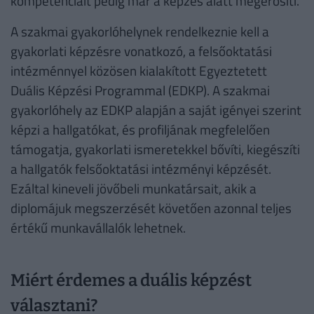
kompetenciáit pedig már a képzés alatt megerősíti.
A szakmai gyakorlóhelynek rendelkeznie kell a
gyakorlati képzésre vonatkozó, a felsőoktatási
intézménnyel közösen kialakított Egyeztetett
Duális Képzési Programmal (EDKP). A szakmai
gyakorlóhely az EDKP alapján a saját igényei szerint
képzi a hallgatókat, és profiljának megfelelően
támogatja, gyakorlati ismeretekkel bővíti, kiegészíti
a hallgatók felsőoktatási intézményi képzését.
Ezáltal kineveli jövőbeli munkatársait, akik a
diplomájuk megszerzését követően azonnal teljes
értékű munkavállalók lehetnek.
Miért érdemes a duális képzést
választani?