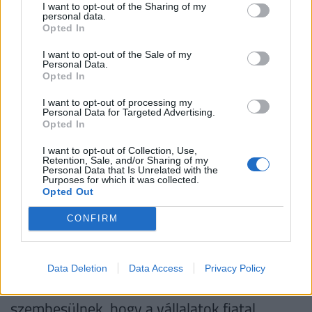
vesz a vállalati projektekben és ezáltal megismeri a
I want to opt-out of the Sharing of my
personal data.
vállalat által alkalmazott technológiákat és a
Opted In
gyakorlati tudását az elméleti tudás
I want to opt-out of the Sale of my
számonkérésében is kamatoztathatja. Ugyanakkor,
Personal Data.
Opted In
(ahogy azt az Innovatív Képzéstámogató Központ
oldalán is kiemelték)
I want to opt-out of processing my
Personal Data for Targeted Advertising.
Opted In
I want to opt-out of Collection, Use,
Retention, Sale, and/or Sharing of my
A duális képzés ugyanakkor a vállalat
Personal Data that Is Unrelated with the
Purposes for which it was collected.
számára is, mert a diákok bevonásával
Opted Out
képes lesz kompetens és már tapasztalt
CONFIRM
szakembert alkalmazni a későbbiekben. A
középiskolákból a munkaerőpiacra kikerült
Data Deletion
Data Access
Privacy Policy
álláskeresők legtöbben azzal a problémával
szembesülnek, hogy a vállalatok fiatal,