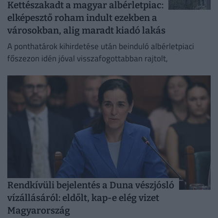
Kettészakadt a magyar albérletpiac:
elképesztő roham indult ezekben a
városokban, alig maradt kiadó lakás
A ponthatárok kihirdetése után beinduló albérletpiaci
főszezon idén jóval visszafogottabban rajtolt,
Rendkívüli bejelentés a Duna vészjósló
vízállásáról: eldőlt, kap-e elég vizet
Magyarország