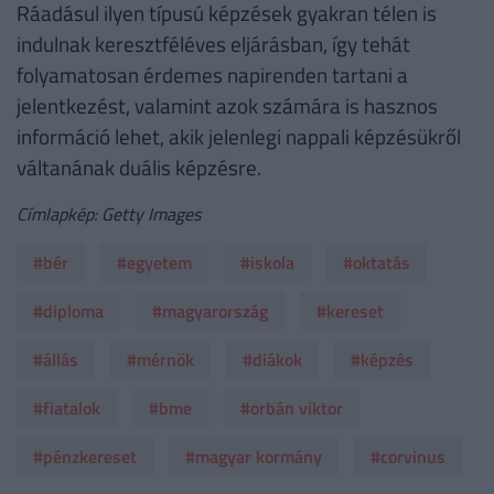
Ráadásul ilyen típusú képzések gyakran télen is
indulnak keresztféléves eljárásban, így tehát
folyamatosan érdemes napirenden tartani a
jelentkezést, valamint azok számára is hasznos
információ lehet, akik jelenlegi nappali képzésükről
váltanának duális képzésre.
Címlapkép: Getty Images
#bér
#egyetem
#iskola
#oktatás
#diploma
#magyarország
#kereset
#állás
#mérnök
#diákok
#képzés
#fiatalok
#bme
#orbán viktor
#pénzkereset
#magyar kormány
#corvinus