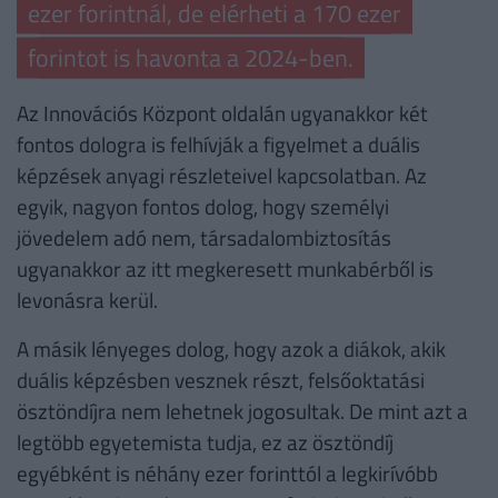
ezer forintnál, de elérheti a 170 ezer
forintot is havonta a 2024-ben.
Az Innovációs Központ oldalán ugyanakkor két
fontos dologra is felhívják a figyelmet a duális
képzések anyagi részleteivel kapcsolatban. Az
egyik, nagyon fontos dolog, hogy személyi
jövedelem adó nem, társadalombiztosítás
ugyanakkor az itt megkeresett munkabérből is
levonásra kerül.
A másik lényeges dolog, hogy azok a diákok, akik
duális képzésben vesznek részt, felsőoktatási
ösztöndíjra nem lehetnek jogosultak. De mint azt a
legtöbb egyetemista tudja, ez az ösztöndíj
egyébként is néhány ezer forinttól a legkirívóbb