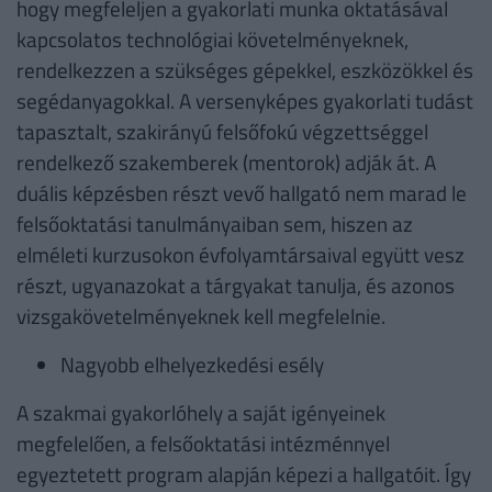
hogy megfeleljen a gyakorlati munka oktatásával
kapcsolatos technológiai követelményeknek,
rendelkezzen a szükséges gépekkel, eszközökkel és
segédanyagokkal. A versenyképes gyakorlati tudást
tapasztalt, szakirányú felsőfokú végzettséggel
rendelkező szakemberek (mentorok) adják át. A
duális képzésben részt vevő hallgató nem marad le
felsőoktatási tanulmányaiban sem, hiszen az
elméleti kurzusokon évfolyamtársaival együtt vesz
részt, ugyanazokat a tárgyakat tanulja, és azonos
vizsgakövetelményeknek kell megfelelnie.
Nagyobb elhelyezkedési esély
A szakmai gyakorlóhely a saját igényeinek
megfelelően, a felsőoktatási intézménnyel
egyeztetett program alapján képezi a hallgatóit. Így