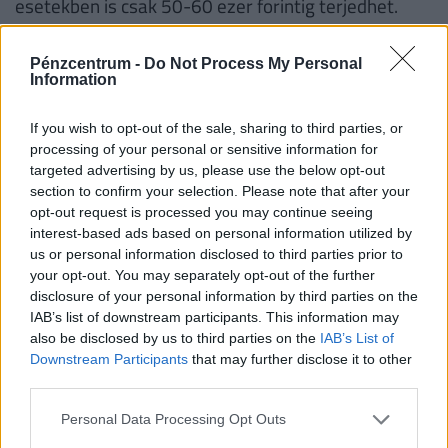
esetekben is csak 50-60 ezer forintig terjedhet.
Ráadásul az összeg, sőt, maga a jogosultság is
rengeteg tényezőtől függ, éppen ezért még jó
Pénzcentrum -
Do Not Process My Personal
Information
teljesítmény esetén sem garantált. Egyértelműnek
tűnik tehát, hogy azok a diákok, akik az
If you wish to opt-out of the sale, sharing to third parties, or
akadémiaival szemben a szakmai és az anyagi
processing of your personal or sensitive information for
előrehaladást részesítik előnyben, azoknak a duális
targeted advertising by us, please use the below opt-out
section to confirm your selection. Please note that after your
képzés a jobb választás.
opt-out request is processed you may continue seeing
interest-based ads based on personal information utilized by
us or personal information disclosed to third parties prior to
A munkaerőpiac is elképesztő
your opt-out. You may separately opt-out of the further
disclosure of your personal information by third parties on the
mértékben profitál ebből a
IAB’s list of downstream participants. This information may
also be disclosed by us to third parties on the
IAB’s List of
rendszerből
Downstream Participants
that may further disclose it to other
third parties.
A duális képzés számos előnnyel jár. Mint ahogy azt
Personal Data Processing Opt Outs
fentebb már említettük, a diák a képzés alatt részt