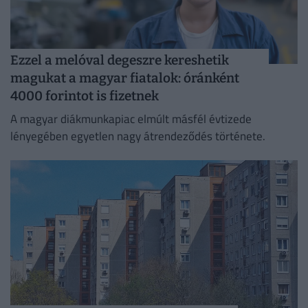
Ezzel a melóval degeszre kereshetik
magukat a magyar fiatalok: óránként
4000 forintot is fizetnek
A magyar diákmunkapiac elmúlt másfél évtizede
lényegében egyetlen nagy átrendeződés története.