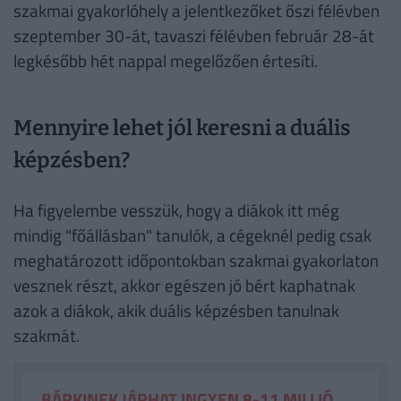
szakmai gyakorlóhely a jelentkezőket őszi félévben
szeptember 30-át, tavaszi félévben február 28-át
legkésőbb hét nappal megelőzően értesíti.
Mennyire lehet jól keresni a duális
képzésben?
Ha figyelembe vesszük, hogy a diákok itt még
mindig "főállásban" tanulók, a cégeknél pedig csak
meghatározott időpontokban szakmai gyakorlaton
vesznek részt, akkor egészen jó bért kaphatnak
azok a diákok, akik duális képzésben tanulnak
szakmát.
BÁRKINEK JÁRHAT INGYEN 8-11 MILLIÓ