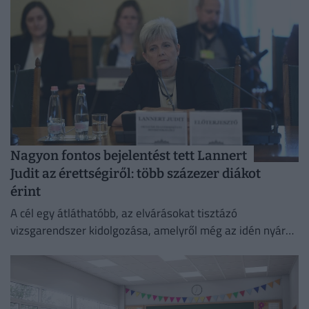
Nagyon fontos bejelentést tett Lannert
Judit az érettségiről: több százezer diákot
érint
A cél egy átláthatóbb, az elvárásokat tisztázó
vizsgarendszer kidolgozása, amelyről még az idén nyár
végén széles körű szakmai egyeztetés indul.