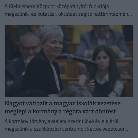
A Klebelsberg Központ középirányítói funkciója
megszűnik, és kutatási, oktatást segítő háttérintézmény
lesz.
Nagyot változik a magyar iskolák vezetése:
meglépi a kormány a régóta várt döntést
A kormány törvényjavaslata szerint jövő év elejétől
megszűnik a szakképzési centrumok kettős vezetésen
alapuló kancellári rendszere.