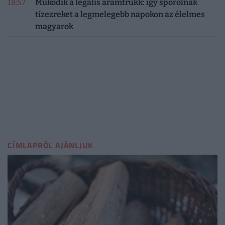
18:57
Működik a legális áramtrükk: így spórolnak
tízezreket a legmelegebb napokon az élelmes
magyarok
CÍMLAPRÓL AJÁNLJUK