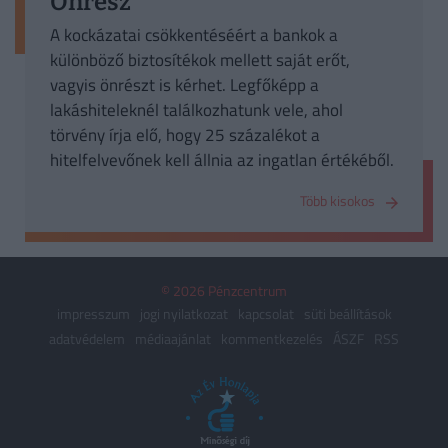
Önrész
A kockázatai csökkentéséért a bankok a
különböző biztosítékok mellett saját erőt,
vagyis önrészt is kérhet. Legfőképp a
lakáshiteleknél találkozhatunk vele, ahol
törvény írja elő, hogy 25 százalékot a
hitelfelvevőnek kell állnia az ingatlan értékéből.
Több kisokos
© 2026 Pénzcentrum
impresszum
jogi nyilatkozat
kapcsolat
süti beállítások
adatvédelem
médiaajánlat
kommentkezelés
ÁSZF
RSS