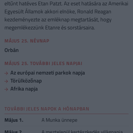
eltűnt hatéves Etan Patzt. Az eset hatására az Amerikai
Egyesült Államok akkori elnöke, Ronald Reagan
kezdeményezte az emléknap megtartását, hogy
megemlékezzünk Etanre és sorstársaira.
MÁJUS 25. NÉVNAP
Orbán
MÁJUS 25. TOVÁBBI JELES NAPJAI
Az európai nemzeti parkok napja
Törülközőnap
Afrika napja
TOVÁBBI JELES NAPOK A HÓNAPBAN
Május 1.
A Munka ünnepe
Május 2.
A meztelenül kertészkedés világnapja