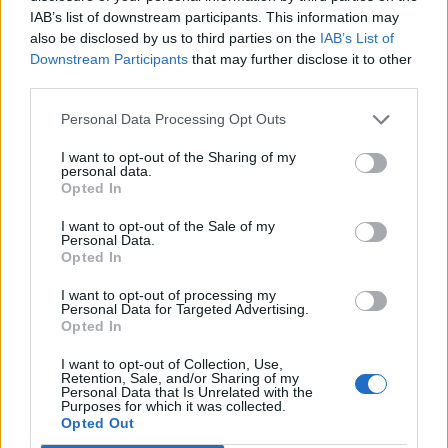
IAB’s list of downstream participants. This information may
Május 28.
A régészet napja
also be disclosed by us to third parties on the
IAB’s List of
Downstream Participants
that may further disclose it to other
Május 28.
A hamburger világnapja
third parties.
Május 29.
Az ENSZ-békefenntartók napja
Personal Data Processing Opt Outs
Május 31.
Nemzetközi gyermeknap
I want to opt-out of the Sharing of my
personal data.
Opted In
Május 31.
Hősök napja
I want to opt-out of the Sale of my
Május 31.
Szentháromság
Personal Data.
Opted In
Május 31.
Dohányzásmentes világnap (A
I want to opt-out of processing my
nemdohányzók világnapja)
Personal Data for Targeted Advertising.
Opted In
Május 31.
A Testvérek Napja
I want to opt-out of Collection, Use,
Retention, Sale, and/or Sharing of my
Personal Data that Is Unrelated with the
Purposes for which it was collected.
Vissza a naptár főoldalra
Opted Out