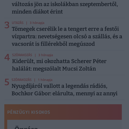
változás jön az iskolákban szeptembertől,
minden diákot érint
3
UTAZÁS
| 3 hónapja
Tömegek cserélik le a tengert erre a festői
vízpartra: nevetségesen olcsó a szállás, és a
vacsorát is fillérekből megúszod
4
SZÓRAKOZÁS
| 3 hónapja
Kiderült, mi okozhatta Scherer Péter
halálát: megszólalt Mucsi Zoltán
5
SZÓRAKOZÁS
| 1 hónapja
Nyugdíjáról vallott a legendás rádiós,
Bochkor Gábor: elárulta, mennyi az annyi
PÉNZÜGYI KISOKOS