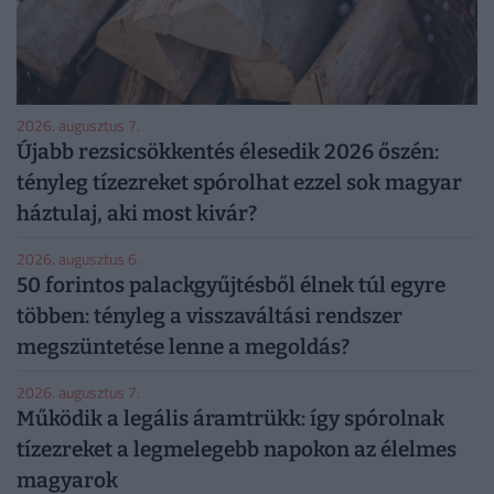
2026. augusztus 7.
Újabb rezsicsökkentés élesedik 2026 őszén:
tényleg tízezreket spórolhat ezzel sok magyar
háztulaj, aki most kivár?
2026. augusztus 6.
50 forintos palackgyűjtésből élnek túl egyre
többen: tényleg a visszaváltási rendszer
megszüntetése lenne a megoldás?
2026. augusztus 7.
Működik a legális áramtrükk: így spórolnak
tízezreket a legmelegebb napokon az élelmes
magyarok