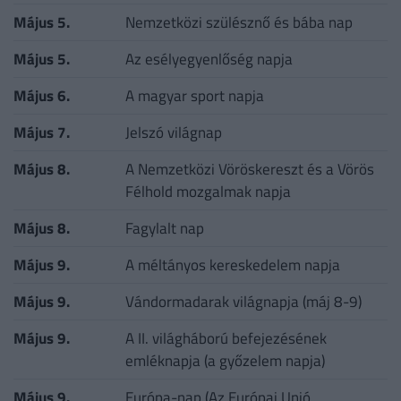
Május 5.
Nemzetközi szülésznő és bába nap
Május 5.
Az esélyegyenlőség napja
Május 6.
A magyar sport napja
Május 7.
Jelszó világnap
Május 8.
A Nemzetközi Vöröskereszt és a Vörös
Félhold mozgalmak napja
Május 8.
Fagylalt nap
Május 9.
A méltányos kereskedelem napja
Május 9.
Vándormadarak világnapja (máj 8-9)
Május 9.
A II. világháború befejezésének
emléknapja (a győzelem napja)
Május 9.
Európa-nap (Az Európai Unió