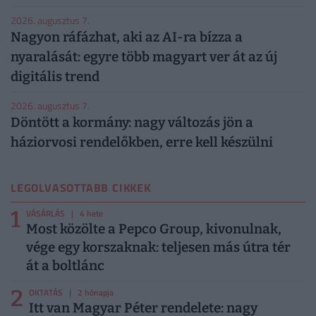
2026. augusztus 7.
Nagyon ráfázhat, aki az AI-ra bízza a
nyaralását: egyre több magyart ver át az új
digitális trend
2026. augusztus 7.
Döntött a kormány: nagy változás jön a
háziorvosi rendelőkben, erre kell készülni
LEGOLVASOTTABB CIKKEK
1
VÁSÁRLÁS
| 4 hete
Most közölte a Pepco Group, kivonulnak,
vége egy korszaknak: teljesen más útra tér
át a boltlánc
2
OKTATÁS
| 2 hónapja
Itt van Magyar Péter rendelete: nagy