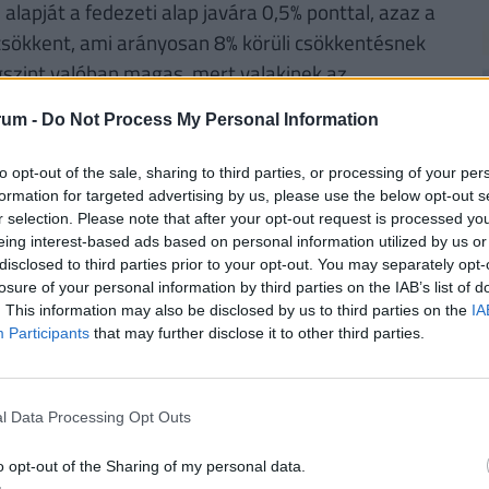
apját a fedezeti alap javára 0,5% ponttal, azaz a
 csökkent, ami arányosan 8% körüli csökkentésnek
égszint valóban magas, mert valakinek az
öltségeket meg kell fizetnie. Az különösen drágává
rum -
Do Not Process My Personal Information
ején kell megtenni, hiszen mindez alacsony
to opt-out of the sale, sharing to third parties, or processing of your per
2
formation for targeted advertising by us, please use the below opt-out s
r selection. Please note that after your opt-out request is processed y
 hogy egy folyószámla nem megoldás a
eing interest-based ads based on personal information utilized by us or
k. Ha 50 éve működne már a rendszer, akkor most
disclosed to third parties prior to your opt-out. You may separately opt-
 nem ostobaság!) szinten is működhetne. De nem
losure of your personal information by third parties on the IAB’s list of
. This information may also be disclosed by us to third parties on the
IA
jánlott banki megoldás - feltéve, de nem
2
Participants
that may further disclose it to other third parties.
 azért lehet jó, mert egy meglévő, nagy
pon számol. No most: ha az állam 1997-ben azt
lköltött (mai értéken mintegy) 1000 milliárd
l Data Processing Opt Outs
r a szolgáltatóknak (mondjuk tagarányosan), akkor
2
 (eleje). Hiszen a kétmillió pénztártag nyugdíja
o opt-out of the Sharing of my personal data.