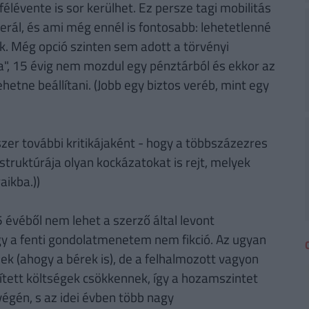
élévente is sor kerülhet. Ez persze tagi mobilitás
erál, és ami még ennél is fontosabb: lehetetlenné
uk. Még opció szinten sem adott a törvényi
ja", 15 évig nem mozdul egy pénztárból és ekkor az
ehetne beállítani. (Jobb egy biztos veréb, mint egy
zer további kritikájaként - hogy a többszázezres
ruktúrája olyan kockázatokat is rejt, melyek
aikba.))
 évéből nem lehet a szerző által levont
gy a fenti gondolatmenetem nem fikció. Az ugyan
ek (ahogy a bérek is), de a felhalmozott vagyon
ített költségek csökkennek, így a hozamszintet
végén, s az idei évben több nagy