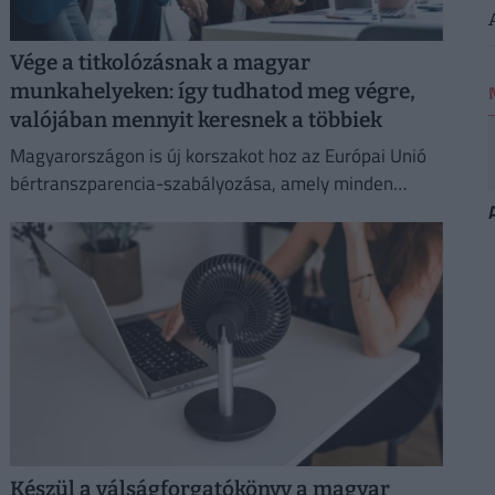
Vége a titkolózásnak a magyar
munkahelyeken: így tudhatod meg végre,
valójában mennyit keresnek a többiek
Magyarországon is új korszakot hoz az Európai Unió
bértranszparencia-szabályozása, amely minden
eddiginél átláthatóbbá teszi a vállalati javadalmazást:
Készül a válságforgatókönyv a magyar