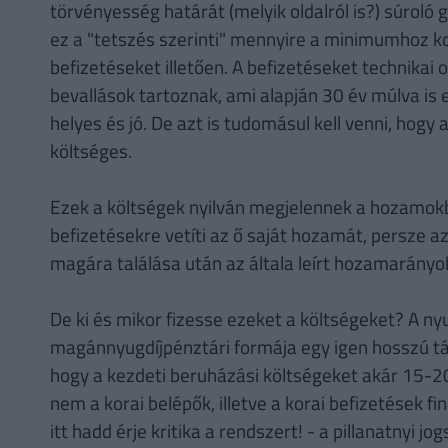
törvényesség határát (melyik oldalról is?) súroló
ez a "tetszés szerinti" mennyire a minimumhoz ko
befizetéseket illetően. A befizetéseket technikai
bevallások tartoznak, ami alapján 30 év múlva is e
helyes és jó. De azt is tudomásul kell venni, hogy
költséges.
Ezek a költségek nyilván megjelennek a hozamokb
befizetésekre vetíti az ő saját hozamát, persze az
magára találása után az általa leírt hozamarányo
De ki és mikor fizesse ezeket a költségeket? A ny
magánnyugdíjpénztári formája egy igen hosszú táv
hogy a kezdeti beruházási költségeket akár 15-20
nem a korai belépők, illetve a korai befizetések f
itt hadd érje kritika a rendszert! - a pillanatnyi 