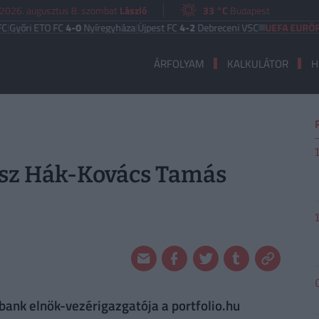
2026. augusztus 8. szombat
László
33 °C
Budapest
i ETO FC
4-0
Nyíregyháza
|
Újpest FC
4-2
Debreceni VSC
UEFA EURÓPA LIGA
ÁRFOLYAM
KALKULÁTOR
H
lasz Hák-Kovács Tamás
nk elnök-vezérigazgatója a portfolio.hu