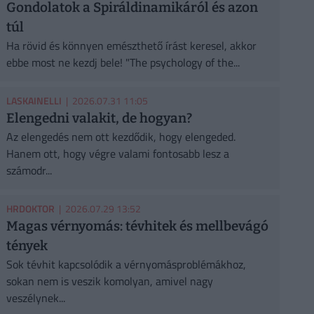
Gondolatok a Spiráldinamikáról és azon
túl
Ha rövid és könnyen emészthető írást keresel, akkor
ebbe most ne kezdj bele! "The psychology of the...
LASKAINELLI
| 2026.07.31 11:05
Elengedni valakit, de hogyan?
Az elengedés nem ott kezdődik, hogy elengeded.
Hanem ott, hogy végre valami fontosabb lesz a
számodr...
HRDOKTOR
| 2026.07.29 13:52
Magas vérnyomás: tévhitek és mellbevágó
tények
Sok tévhit kapcsolódik a vérnyomásproblémákhoz,
sokan nem is veszik komolyan, amivel nagy
veszélynek...