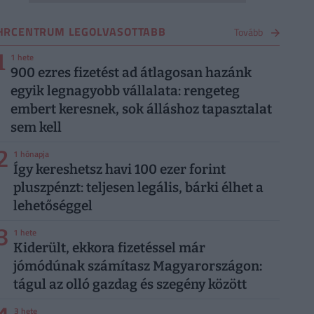
HRCENTRUM LEGOLVASOTTABB
Tovább
1
1 hete
900 ezres fizetést ad átlagosan hazánk
egyik legnagyobb vállalata: rengeteg
embert keresnek, sok álláshoz tapasztalat
sem kell
2
1 hónapja
Így kereshetsz havi 100 ezer forint
pluszpénzt: teljesen legális, bárki élhet a
lehetőséggel
3
1 hete
Kiderült, ekkora fizetéssel már
jómódúnak számítasz Magyarországon:
tágul az olló gazdag és szegény között
3 hete