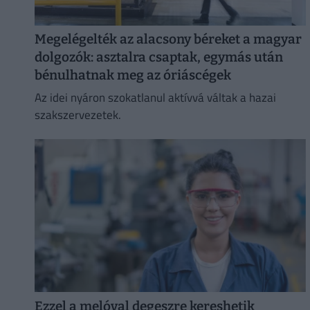
Megelégelték az alacsony béreket a magyar
dolgozók: asztalra csaptak, egymás után
bénulhatnak meg az óriáscégek
Az idei nyáron szokatlanul aktívvá váltak a hazai
szakszervezetek.
Ezzel a melóval degeszre kereshetik