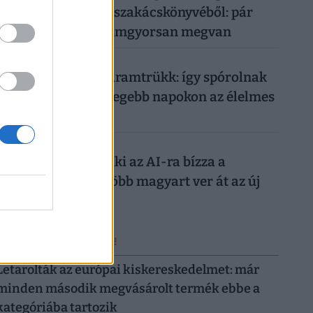
Frank Júlia filléres szakácskönyvéből: pár
száz forintból, villámgyorsan megvan
026. augusztus 7.
Működik a legális áramtrükk: így spórolnak
tízezreket a legmelegebb napokon az élelmes
magyarok
026. augusztus 7.
Nagyon ráfázhat, aki az AI-ra bízza a
nyaralását: egyre több magyart ver át az új
digitális trend
ERRŐL NE MARADJ LE!
Letarolták az európai kiskereskedelmet: már
minden második megvásárolt termék ebbe a
kategóriába tartozik