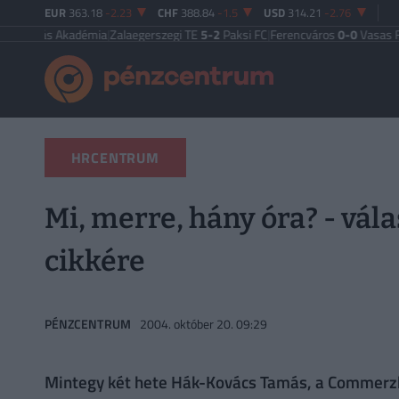
EUR
363.18
-2.23
CHF
388.84
-1.5
USD
314.21
-2.76
ás Akadémia
|
Zalaegerszegi TE
5-2
Paksi FC
|
Ferencváros
0-0
Vasas FC
|
Győr
HRCENTRUM
Mi, merre, hány óra? - vá
cikkére
PÉNZCENTRUM
2004. október 20. 09:29
Mintegy két hete Hák-Kovács Tamás, a Commerzba