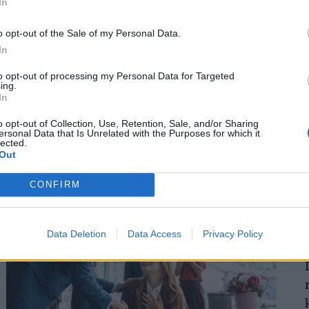
In
tétesek érdekével. Vagy esetleg a pénztárszféra,
 milliárd veszteséget, és aztán a (z
o opt-out of the Sale of my Personal Data.
őre azonban közpénzből csak bankrendszert
In
2
 tűnjön...
to opt-out of processing my Personal Data for Targeted
ing.
In
o opt-out of Collection, Use, Retention, Sale, and/or Sharing
ersonal Data that Is Unrelated with the Purposes for which it
2
lected.
Out
CONFIRM
Data Deletion
Data Access
Privacy Policy