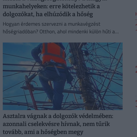
munkahelyeken: erre kötelezhetik a
dolgozókat, ha elhúzódik a hőség
Hogyan érdemes szervezni a munkavégzést
hőségriadóban? Otthon, ahol mindenki külön hűti a
lakását, vagy egy korszerű, energiahatékony
irodaházban, ahol a hűtés központilag működik.
Asztalra vágnak a dolgozók védelmében:
azonnali cselekvésre hívnak, nem tűrik
tovább, ami a hőségben megy