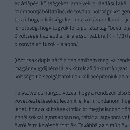
az átlépési költségeket, amelyekre ráadásul akár f
szempontjából kitűnő, de további költségeket gen
teszi, hogy a költségeket hosszú távra elhatárolj
lehetőség, hogy tegyük fel a pénztártag "bevállal
ő költségeit az eddiginél alacsonyabbra (¼ - 1/3) l
bizonytalan túzok - alapon.)
((Azt csak dupla zárójelben említem meg, -a rends
magánnyugdíjpénztárak kötelező önkormányzati st
költségeit a szolgáltatóknak kell beépíteniük az ár
Folytatva és hangsúlyozva, hogy a rendszer első 5
következtetéseket levonni, el kell mondanom, ho
lehet, hogy a költségek inflációt meghaladóan nőn
ennél sokkal gyorsabban nő, tehát a vagyonra vet
évről évre kevésbé rontják. Továbbá az elmúlt év 