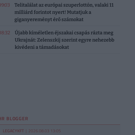
09:03
Telitalálat az európai szuperlottón, valaki 11
milliárd forintot nyert! Mutatjuk a
giganyereményt érő számokat
08:32
Újabb kíméletlen éjszakai csapás rázta meg
Ukrajnát: Zelenszkij szerint egyre nehezebb
kivédeni a támadásokat
HR BLOGGER
LEGACYKFT
| 2026.08.03 13:05