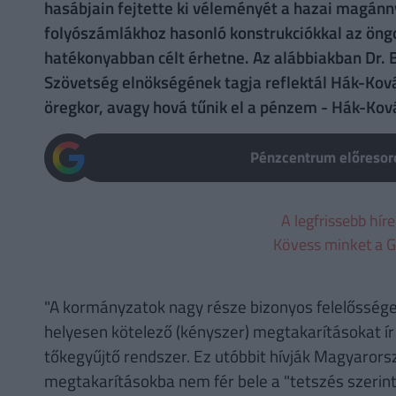
hasábjain fejtette ki véleményét a hazai magánn
folyószámlákhoz hasonló konstrukciókkal az öng
hatékonyabban célt érhetne. Az alábbiakban Dr. 
Szövetség elnökségének tagja reflektál Hák-Kov
öregkor, avagy hová tűnik el a pénzem - Hák-Ko
Pénzcentrum előresoro
A legfrissebb hír
Kövess minket a G
"A kormányzatok nagy része bizonyos felelősséget
helyesen kötelező (kényszer) megtakarításokat ír 
tőkegyűjtő rendszer. Ez utóbbit hívják Magyaror
megtakarításokba nem fér bele a "tetszés szerinti"