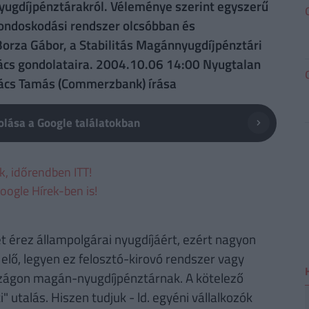
yugdíjpénztárakról. Véleménye szerint egyszerű
ondoskodási rendszer olcsóbban és
Borza Gábor, a Stabilitás Magánnyugdíjpénztári
ács gondolataira. 2004.10.06 14:00 Nyugtalan
vács Tamás (Commerzbank) írása
lása a Google találatokban
ek, időrendben ITT!
oogle Hírek-ben is!
 érez állampolgárai nyugdíjáért, ezért nagyon
elő, legyen ez felosztó-kirovó rendszer vagy
szágon magán-nyugdíjpénztárnak. A kötelező
 utalás. Hiszen tudjuk - ld. egyéni vállalkozók