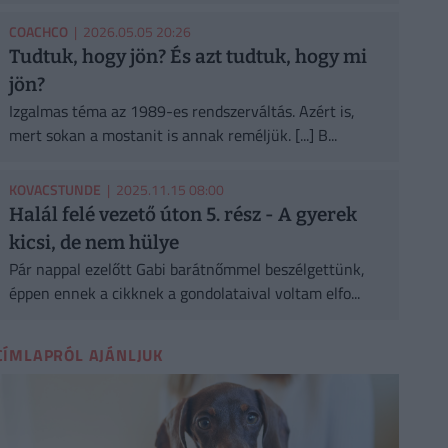
COACHCO
| 2026.05.05 20:26
Tudtuk, hogy jön? És azt tudtuk, hogy mi
jön?
Izgalmas téma az 1989-es rendszerváltás. Azért is,
mert sokan a mostanit is annak reméljük. [...] B...
KOVACSTUNDE
| 2025.11.15 08:00
Halál felé vezető úton 5. rész - A gyerek
kicsi, de nem hülye
Pár nappal ezelőtt Gabi barátnőmmel beszélgettünk,
éppen ennek a cikknek a gondolataival voltam elfo...
CÍMLAPRÓL AJÁNLJUK