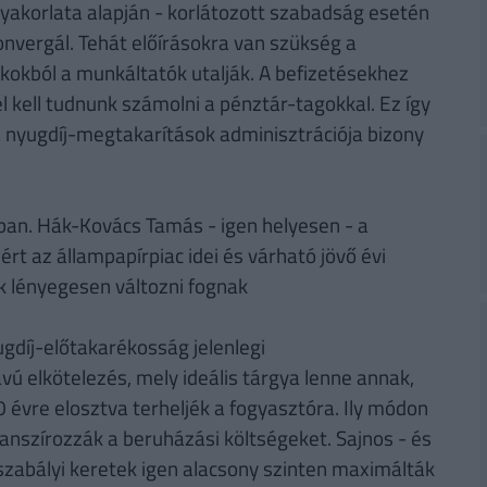
 gyakorlata alapján - korlátozott szabadság esetén
nvergál. Tehát előírásokra van szükség a
 okokból a munkáltatók utalják. A befizetésekhez
l kell tudnunk számolni a pénztár-tagokkal. Ez így
 a nyugdíj-megtakarítások adminisztrációja bizony
an. Hák-Kovács Tamás - igen helyesen - a
ért az állampapírpiac idei és várható jövő évi
k lényegesen változni fognak
ugdíj-előtakarékosság jelenlegi
ú elkötelezés, mely ideális tárgya lenne annak,
 évre elosztva terheljék a fogyasztóra. Ily módon
inanszírozzák a beruházási költségeket. Sajnos - és
jogszabályi keretek igen alacsony szinten maximálták