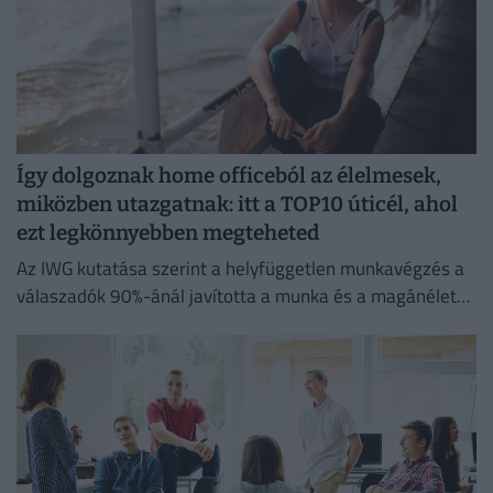
Így dolgoznak home officeból az élelmesek,
miközben utazgatnak: itt a TOP10 úticél, ahol
ezt legkönnyebben megteheted
Az IWG kutatása szerint a helyfüggetlen munkavégzés a
válaszadók 90%-ánál javította a munka és a magánélet
egyensúlyát, míg 80%-uk produktívabbnak érzi magát.