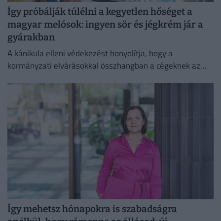
Így próbálják túlélni a kegyetlen hőséget a
magyar melósok: ingyen sör és jégkrém jár a
gyárakban
A kánikula elleni védekezést bonyolítja, hogy a
kormányzati elvárásokkal összhangban a cégeknek az
energiafogyasztásukat is mérsékelniük kell.
Így mehetsz hónapokra is szabadságra