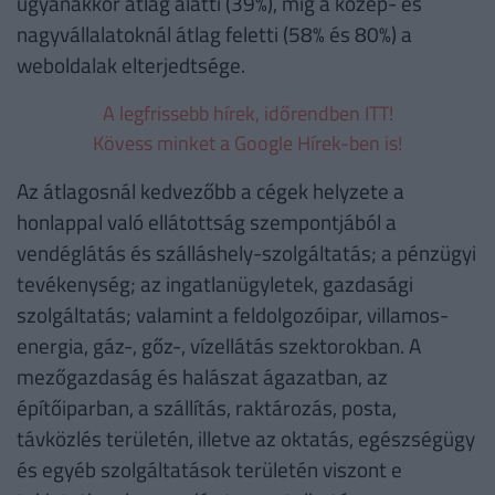
ugyanakkor átlag alatti (39%), míg a közép- és
nagyvállalatoknál átlag feletti (58% és 80%) a
weboldalak elterjedtsége.
A legfrissebb hírek, időrendben ITT!
Kövess minket a Google Hírek-ben is!
Az átlagosnál kedvezőbb a cégek helyzete a
honlappal való ellátottság szempontjából a
vendéglátás és szálláshely-szolgáltatás; a pénzügyi
tevékenység; az ingatlanügyletek, gazdasági
szolgáltatás; valamint a feldolgozóipar, villamos-
energia, gáz-, gőz-, vízellátás szektorokban. A
mezőgazdaság és halászat ágazatban, az
építőiparban, a szállítás, raktározás, posta,
távközlés területén, illetve az oktatás, egészségügy
és egyéb szolgáltatások területén viszont e