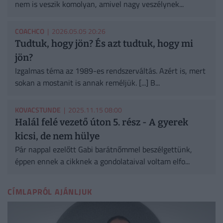
nem is veszik komolyan, amivel nagy veszélynek...
COACHCO
| 2026.05.05 20:26
Tudtuk, hogy jön? És azt tudtuk, hogy mi
jön?
Izgalmas téma az 1989-es rendszerváltás. Azért is, mert
sokan a mostanit is annak reméljük. [...] B...
KOVACSTUNDE
| 2025.11.15 08:00
Halál felé vezető úton 5. rész - A gyerek
kicsi, de nem hülye
Pár nappal ezelőtt Gabi barátnőmmel beszélgettünk,
éppen ennek a cikknek a gondolataival voltam elfo...
CÍMLAPRÓL AJÁNLJUK