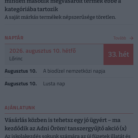
minden második megvásárolt termék ebbe a
kategóriába tartozik
A saját márkás termékek népszerűsége töretlen.
NAPTÁR
Tovább
2026. augusztus 10. hétfő
33. hét
Lőrinc
Augusztus 10.
A biodízel nemzetközi napja
Augusztus 10.
Lusta nap
AJÁNLATUNK
Vásárlás közben is tehetsz egy jó ügyért – ma
kezdődik az Adni Öröm! tanszergyűjtő akció (x)
Az iskolakezdés sokunk számára az új füzetek illatát és