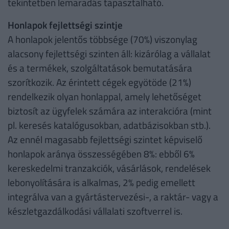
tekintetben lemaradás tapasztalható.
Honlapok fejlettségi szintje
A honlapok jelentős többsége (70%) viszonylag
alacsony fejlettségi szinten áll: kizárólag a vállalat
és a termékek, szolgáltatások bemutatására
szorítkozik. Az érintett cégek egyötöde (21%)
rendelkezik olyan honlappal, amely lehetőséget
biztosít az ügyfelek számára az interakcióra (mint
pl. keresés katalógusokban, adatbázisokban stb.).
Az ennél magasabb fejlettségi szintet képviselő
honlapok aránya összességében 8%: ebből 6%
kereskedelmi tranzakciók, vásárlások, rendelések
lebonyolítására is alkalmas, 2% pedig emellett
integrálva van a gyártástervezési-, a raktár- vagy a
készletgazdálkodási vállalati szoftverrel is.