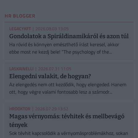
HR BLOGGER
LEGACYKFT
| 2026.08.03 13:05
Gondolatok a Spiráldinamikáról és azon túl
Ha rövid és könnyen emészthető írást keresel, akkor
ebbe most ne kezdj bele! "The psychology of the...
LASKAINELLI
| 2026.07.31 11:05
Elengedni valakit, de hogyan?
Az elengedés nem ott kezdődik, hogy elengeded. Hanem
ott, hogy végre valami fontosabb lesz a számodr...
HRDOKTOR
| 2026.07.29 13:52
Magas vérnyomás: tévhitek és mellbevágó
tények
Sok tévhit kapcsolódik a vérnyomásproblémákhoz, sokan