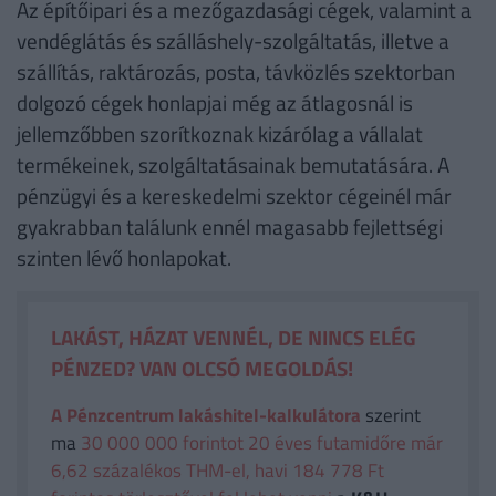
Az építőipari és a mezőgazdasági cégek, valamint a
vendéglátás és szálláshely-szolgáltatás, illetve a
szállítás, raktározás, posta, távközlés szektorban
dolgozó cégek honlapjai még az átlagosnál is
jellemzőbben szorítkoznak kizárólag a vállalat
termékeinek, szolgáltatásainak bemutatására. A
pénzügyi és a kereskedelmi szektor cégeinél már
gyakrabban találunk ennél magasabb fejlettségi
szinten lévő honlapokat.
LAKÁST, HÁZAT VENNÉL, DE NINCS ELÉG
PÉNZED? VAN OLCSÓ MEGOLDÁS!
A Pénzcentrum lakáshitel-kalkulátora
szerint
ma
30 000 000 forintot 20 éves futamidőre már
6,62 százalékos THM-el, havi 184 778 Ft