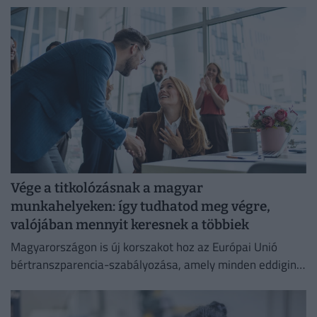
Vége a titkolózásnak a magyar
munkahelyeken: így tudhatod meg végre,
valójában mennyit keresnek a többiek
Magyarországon is új korszakot hoz az Európai Unió
bértranszparencia-szabályozása, amely minden eddiginél
átláthatóbbá teszi a vállalati javadalmazást: