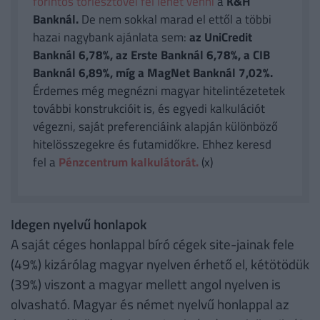
forintos törlesztővel fel lehet venni
a
K&H
Banknál.
De nem sokkal marad el ettől a többi
hazai nagybank ajánlata sem:
az UniCredit
Banknál 6,78%, az Erste Banknál 6,78%, a CIB
Banknál 6,89%, míg a MagNet Banknál 7,02%.
Érdemes még megnézni magyar hitelintézetetek
további konstrukcióit is, és egyedi kalkulációt
végezni, saját preferenciáink alapján különböző
hitelösszegekre és futamidőkre. Ehhez keresd
fel a
Pénzcentrum kalkulátorát.
(x)
Idegen nyelvű honlapok
A saját céges honlappal bíró cégek site-jainak fele
(49%) kizárólag magyar nyelven érhető el, kétötödük
(39%) viszont a magyar mellett angol nyelven is
olvasható. Magyar és német nyelvű honlappal az