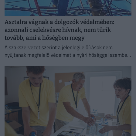
Asztalra vágnak a dolgozók védelmében:
azonnali cselekvésre hívnak, nem tűrik
tovább, ami a hőségben megy
A szakszervezet szerint a jelenlegi előírások nem
nyújtanak megfelelő védelmet a nyári hőséggel szemben,
ezért aláírásgyűjtést indítottak a dolgozók egészségének
védelmében.