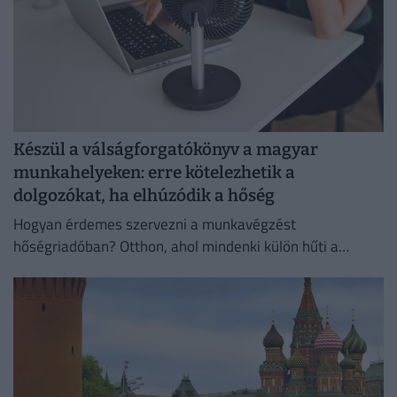
Készül a válságforgatókönyv a magyar
munkahelyeken: erre kötelezhetik a
dolgozókat, ha elhúzódik a hőség
Hogyan érdemes szervezni a munkavégzést
hőségriadóban? Otthon, ahol mindenki külön hűti a
lakását, vagy egy korszerű, energiahatékony
irodaházban, ahol a hűtés központilag működik.