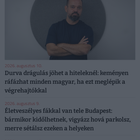
2026. augusztus 10.
Durva drágulás jöhet a hiteleknél: keményen
ráfázhat minden magyar, ha ezt meglépik a
végrehajtókkal
2026. augusztus 9.
Életveszélyes fákkal van tele Budapest:
bármikor kidőlhetnek, vigyázz hová parkolsz,
merre sétálsz ezeken a helyeken