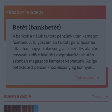
PÉNZÜGYI KISOKOS
Betét (bankbetét)
A bankok a náluk tartott pénzünk után kamatot
fizetnek. A folyószámlán tartott pénz hozama
általában nagyon alacsony, a szerződés alapján
hosszabb időre lekötött megtakarítások után
azonban magasabb kamatot kaphatunk. Az így
befektetett pénzünkhöz viszonylag könnyen
hozzáférhetünk, de feltörés esetén akár az
Több kisokos
összes kamatot is elveszíthetjük. Erről érdemes
a szerződésből tájékozódni.
KONFERENCIA
Tovább