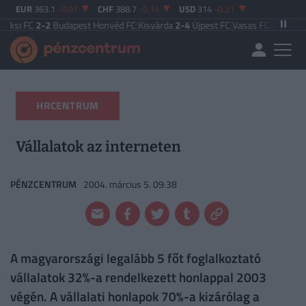
EUR
363.1
-0.07
CHF
388.7
-0.14
USD
314
-0.21
-2
Budapest Honvéd FC
|
Kisvárda
2-4
Újpest FC
|
Vasas FC
5-0
Zalaegerszegi
HRCENTRUM
Vállalatok az interneten
PÉNZCENTRUM
2004. március 5. 09:38
A magyarországi legalább 5 főt foglalkoztató
vállalatok 32%-a rendelkezett honlappal 2003
végén. A vállalati honlapok 70%-a kizárólag a