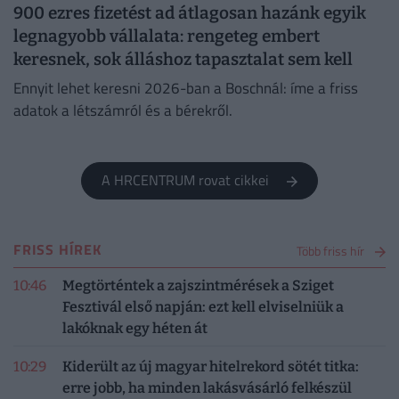
900 ezres fizetést ad átlagosan hazánk egyik
legnagyobb vállalata: rengeteg embert
keresnek, sok álláshoz tapasztalat sem kell
Ennyit lehet keresni 2026-ban a Boschnál: íme a friss
adatok a létszámról és a bérekről.
A HRCENTRUM rovat cikkei
FRISS HÍREK
Több friss hír
10:46
Megtörténtek a zajszintmérések a Sziget
Fesztivál első napján: ezt kell elviselniük a
lakóknak egy héten át
10:29
Kiderült az új magyar hitelrekord sötét titka:
erre jobb, ha minden lakásvásárló felkészül