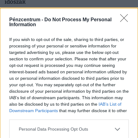
időszak
A tartós hőség nemcsak a komfortérzetet rontja, de
komoly fizikai és mentális terhet jelenthet a dolgozók
Pénzcentrum -
Do Not Process My Personal
Information
számára.
If you wish to opt-out of the sale, sharing to third parties, or
processing of your personal or sensitive information for
targeted advertising by us, please use the below opt-out
section to confirm your selection. Please note that after your
opt-out request is processed you may continue seeing
interest-based ads based on personal information utilized by
us or personal information disclosed to third parties prior to
your opt-out. You may separately opt-out of the further
disclosure of your personal information by third parties on the
IAB’s list of downstream participants. This information may
also be disclosed by us to third parties on the
IAB’s List of
Időzített bomba ketyeg a magyar
Downstream Participants
that may further disclose it to other
munkahelyeken: hamarosan százezrével
third parties.
tűnnek el a dolgozók
Personal Data Processing Opt Outs
Bár a magyar munkaerőpiac látszólag stabil, hiszen a