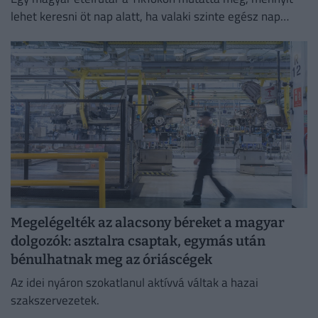
lehet keresni öt nap alatt, ha valaki szinte egész nap
szállítja a rendeléseket.
Megelégelték az alacsony béreket a magyar
dolgozók: asztalra csaptak, egymás után
bénulhatnak meg az óriáscégek
Az idei nyáron szokatlanul aktívvá váltak a hazai
szakszervezetek.