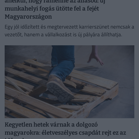
anélkül, hogy rámenne az állásod: új
munkahelyi fogás ütötte fel a fejét
Magyarországon
Egy jól időzített és megtervezett karrierszünet nemcsak a
vezetőt, hanem a vállalkozást is új pályára állíthatja.
Kegyetlen hetek várnak a dolgozó
magyarokra: életveszélyes csapdát rejt ez az