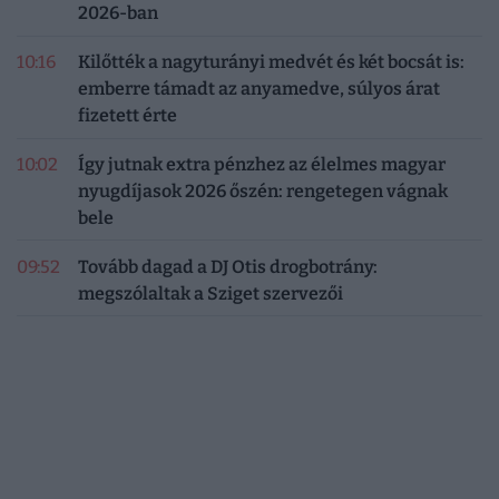
2026-ban
10:16
Kilőtték a nagyturányi medvét és két bocsát is:
emberre támadt az anyamedve, súlyos árat
fizetett érte
10:02
Így jutnak extra pénzhez az élelmes magyar
nyugdíjasok 2026 őszén: rengetegen vágnak
bele
09:52
Tovább dagad a DJ Otis drogbotrány:
megszólaltak a Sziget szervezői