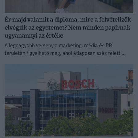
Ér majd valamit a diploma, mire a felvételizők
elvégzik az egyetemet? Nem minden papírnak
ugyanannyi az értéke
A legnagyobb verseny a marketing, média és PR
területén figyelhető meg, ahol átlagosan száz feletti
jelentkező juthat egy pályakezdő állásra.