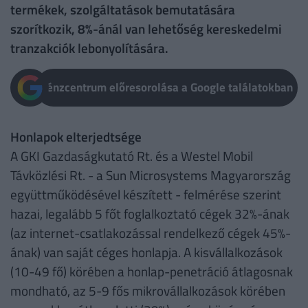
termékek, szolgáltatások bemutatására
szorítkozik, 8%-ánál van lehetőség kereskedelmi
tranzakciók lebonyolítására.
Pénzcentrum előresorolása a Google találatokban
Honlapok elterjedtsége
A GKI Gazdaságkutató Rt. és a Westel Mobil
Távközlési Rt. - a Sun Microsystems Magyarország
együttműködésével készített - felmérése szerint
hazai, legalább 5 főt foglalkoztató cégek 32%-ának
(az internet-csatlakozással rendelkező cégek 45%-
ának) van saját céges honlapja. A kisvállalkozások
(10-49 fő) körében a honlap-penetráció átlagosnak
mondható, az 5-9 fős mikrovállalkozások körében