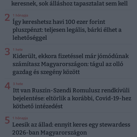
keresnek, sok álláshoz tapasztalat sem kell
2
1 hónapja
Így kereshetsz havi 100 ezer forint
pluszpénzt: teljesen legális, bárki élhet a
lehetőséggel
3
1 hete
Kiderült, ekkora fizetéssel már jómódúnak
számítasz Magyarországon: tágul az olló
gazdag és szegény között
4
3 hete
Itt van Ruszin-Szendi Romulusz rendkívüli
bejelentése: eltörlik a korábbi, Covid-19-hez
köthető intézedést
5
1 hónapja
Leesik az állad: ennyit keres egy stewardess
2026-ban Magyarországon