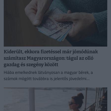
Kiderült, ekkora fizetéssel már jómódúnak
számítasz Magyarországon: tágul az olló
gazdag és szegény között
Hiába emelkednek látványosan a magyar bérek, a
számok mögött továbbra is jelentős jövedelmi
különbségek húzódnak meg.