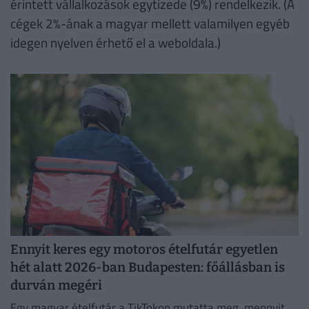
érintett vállalkozások egytizede (9%) rendelkezik. (A
cégek 2%-ának a magyar mellett valamilyen egyéb
idegen nyelven érhető el a weboldala.)
Ennyit keres egy motoros ételfutár egyetlen
hét alatt 2026-ban Budapesten: főállásban is
durván megéri
Egy magyar ételfutár a TikTokon mutatta meg, mennyit