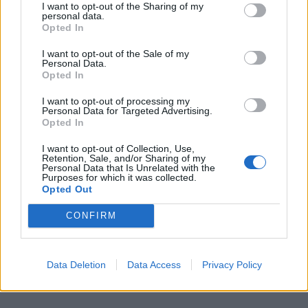
I want to opt-out of the Sharing of my
foglalkoztatottság továbbra is magas, a munkanélküliség
personal data.
pedig nem emelkedik drámai mértékben.
Opted In
I want to opt-out of the Sale of my
Personal Data.
Opted In
I want to opt-out of processing my
Personal Data for Targeted Advertising.
Opted In
I want to opt-out of Collection, Use,
Retention, Sale, and/or Sharing of my
Personal Data that Is Unrelated with the
Purposes for which it was collected.
Opted Out
Teljesen átírhatják a kötelező szombati
CONFIRM
munkanapot a magyaroknak: váratlan javaslat
érkezett
Átfogó javaslatcsomagot dolgozott ki a Magyar
Data Deletion
Data Access
Privacy Policy
Kereskedelmi és Iparkamara (MKIK) a gazdaság
működőképességének megőrzése és az energiaválság