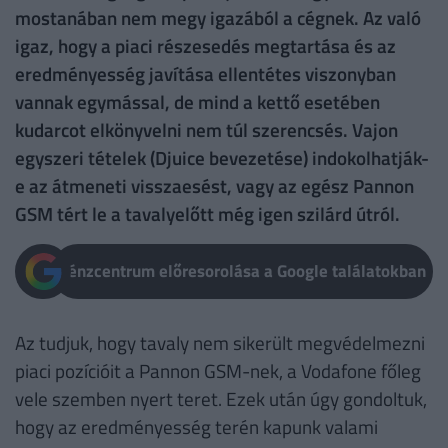
mostanában nem megy igazából a cégnek. Az való
igaz, hogy a piaci részesedés megtartása és az
eredményesség javítása ellentétes viszonyban
vannak egymással, de mind a kettő esetében
kudarcot elkönyvelni nem túl szerencsés. Vajon
egyszeri tételek (Djuice bevezetése) indokolhatják-
e az átmeneti visszaesést, vagy az egész Pannon
GSM tért le a tavalyelőtt még igen szilárd útról.
Pénzcentrum előresorolása a Google találatokban
Az tudjuk, hogy tavaly nem sikerült megvédelmezni
piaci pozícióit a Pannon GSM-nek, a Vodafone főleg
vele szemben nyert teret. Ezek után úgy gondoltuk,
hogy az eredményesség terén kapunk valami