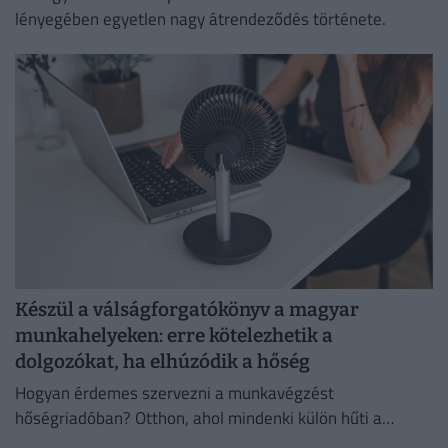
lényegében egyetlen nagy átrendeződés története.
Készül a válságforgatókönyv a magyar
munkahelyeken: erre kötelezhetik a
dolgozókat, ha elhúzódik a hőség
Hogyan érdemes szervezni a munkavégzést
hőségriadóban? Otthon, ahol mindenki külön hűti a
lakását, vagy egy korszerű, energiahatékony