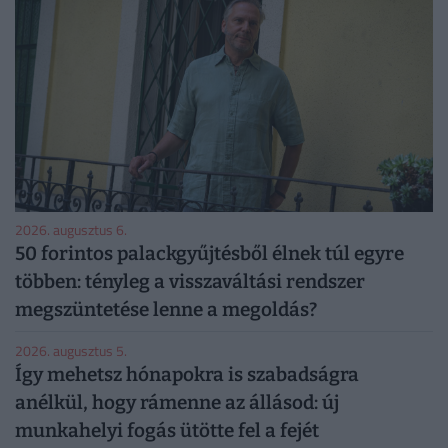
2026. augusztus 6.
50 forintos palackgyűjtésből élnek túl egyre
többen: tényleg a visszaváltási rendszer
megszüntetése lenne a megoldás?
2026. augusztus 5.
Így mehetsz hónapokra is szabadságra
anélkül, hogy rámenne az állásod: új
munkahelyi fogás ütötte fel a fejét