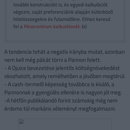
további konstrukcióit is, és egyedi kalkulációt
végezni, saját preferenciáink alapján különböző
hitelösszegekre és futamidőkre. Ehhez keresd
fel a
Pénzcentrum kalkulátorát.
(x)
A tendencia tehát a negatív irányba mutat, azonban
nem kell még pálcát törni a Pannon felett.
- A Djuice bevezetése jelentős költségnövekedést
okozhatott, amely remélhetően a jövőben megtérül.
- A cash-termelő képesség továbbra is kíváló, a
Pannonnak a gyengülés ellenére is nagyon jól meg.
-A hétfőn publikálandó forint számokig még nem
érdems túl markáns véleményt megfogalmazni.