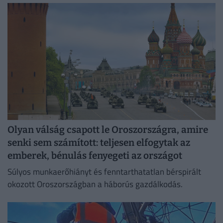
irodaházban, ahol a hűtés központilag működik.
Olyan válság csapott le Oroszországra, amire
senki sem számított: teljesen elfogytak az
emberek, bénulás fenyegeti az országot
Súlyos munkaerőhiányt és fenntarthatatlan bérspirált
okozott Oroszországban a háborús gazdálkodás.