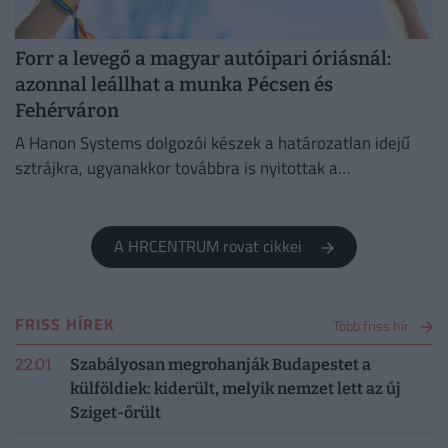
Forr a levegő a magyar autóipari óriásnál:
azonnal leállhat a munka Pécsen és
Fehérváron
A Hanon Systems dolgozói készek a határozatlan idejű
sztrájkra, ugyanakkor továbbra is nyitottak a
megállapodásra.
A HRCENTRUM rovat cikkei
FRISS HÍREK
Több friss hír
22:01
Szabályosan megrohanják Budapestet a
külföldiek: kiderült, melyik nemzet lett az új
Sziget-őrült