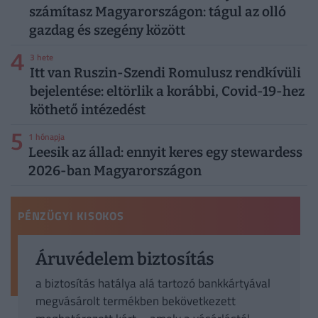
számítasz Magyarországon: tágul az olló
gazdag és szegény között
4
3 hete
Itt van Ruszin-Szendi Romulusz rendkívüli
bejelentése: eltörlik a korábbi, Covid-19-hez
köthető intézedést
5
1 hónapja
Leesik az állad: ennyit keres egy stewardess
2026-ban Magyarországon
PÉNZÜGYI KISOKOS
Áruvédelem biztosítás
a biztosítás hatálya alá tartozó bankkártyával
megvásárolt termékben bekövetkezett