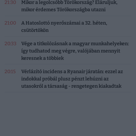
21:30
Mikor a legolcsóbb Törökország? Eláruljuk,
mikor érdemes Törökországba utazni
21:00
A Hatoslottó nyerőszámai a 32. héten,
csütörtökön
20:33
Vége a titkolózásnak a magyar munkahelyeken:
így tudhatod meg végre, valójában mennyit
keresnek a többiek
20:15
Vérlázító incidens a Ryanair járatán: ezzel az
indokkal próbál plusz pénzt lehúzni az
utasokról a társaság - rengetegen kiakadtak