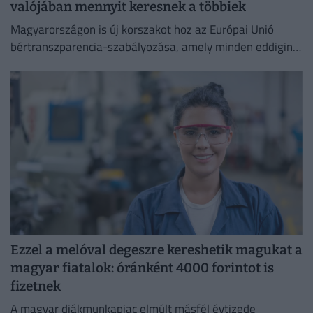
valójában mennyit keresnek a többiek
Magyarországon is új korszakot hoz az Európai Unió
bértranszparencia-szabályozása, amely minden eddiginél
átláthatóbbá teszi a vállalati javadalmazást:
Ezzel a melóval degeszre kereshetik magukat a
magyar fiatalok: óránként 4000 forintot is
fizetnek
A magyar diákmunkapiac elmúlt másfél évtizede