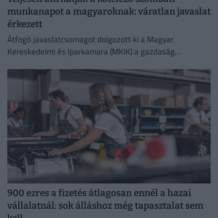
munkanapot a magyaroknak: váratlan javaslat
érkezett
Átfogó javaslatcsomagot dolgozott ki a Magyar
Kereskedelmi és Iparkamara (MKIK) a gazdaság
működőképességének megőrzése és az energiaválság
kezelése érdekében.
900 ezres a fizetés átlagosan ennél a hazai
vállalatnál: sok álláshoz még tapasztalat sem