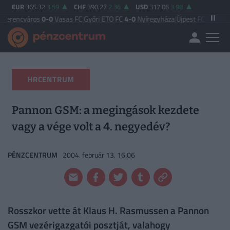
EUR
365.32
3.59
CHF
390.27
2.36
USD
317.06
3.98
os
0-0
Vasas FC
|
Győri ETO FC
4-0
Nyíregyháza
|
Újpest FC
4-2
Debreceni VSC
HRCENTRUM
Pannon GSM: a megingások kezdete
vagy a vége volt a 4. negyedév?
PÉNZCENTRUM
2004. február 13. 16:06
Rosszkor vette át Klaus H. Rasmussen a Pannon
GSM vezérigazgatói posztját, valahogy