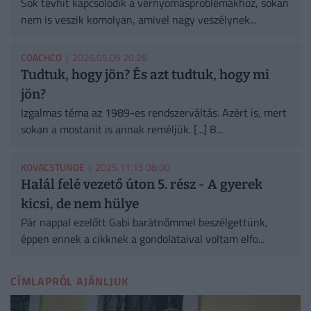
Sok tévhit kapcsolódik a vérnyomásproblémákhoz, sokan
nem is veszik komolyan, amivel nagy veszélynek...
COACHCO
| 2026.05.05 20:26
Tudtuk, hogy jön? És azt tudtuk, hogy mi
jön?
Izgalmas téma az 1989-es rendszerváltás. Azért is, mert
sokan a mostanit is annak reméljük. [...] B...
KOVACSTUNDE
| 2025.11.15 08:00
Halál felé vezető úton 5. rész - A gyerek
kicsi, de nem hülye
Pár nappal ezelőtt Gabi barátnőmmel beszélgettünk,
éppen ennek a cikknek a gondolataival voltam elfo...
CÍMLAPRÓL AJÁNLJUK