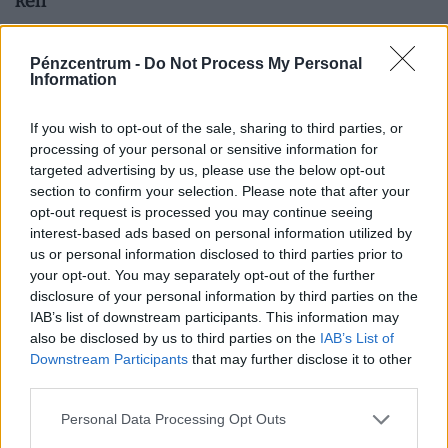
kell
Heti összefoglaló a Pénzcentrum legolvasottabb
cikkeiből: ezek a témák mozgatták meg leginkább az
Pénzcentrum -
Do Not Process My Personal
olvasókat.
Information
If you wish to opt-out of the sale, sharing to third parties, or
processing of your personal or sensitive information for
targeted advertising by us, please use the below opt-out
section to confirm your selection. Please note that after your
opt-out request is processed you may continue seeing
interest-based ads based on personal information utilized by
us or personal information disclosed to third parties prior to
your opt-out. You may separately opt-out of the further
disclosure of your personal information by third parties on the
IAB’s list of downstream participants. This information may
also be disclosed by us to third parties on the
IAB’s List of
Kiderült, ekkora fizetéssel már jómódúnak
Downstream Participants
that may further disclose it to other
számítasz Magyarországon: tágul az olló
third parties.
gazdag és szegény között
Personal Data Processing Opt Outs
Hiába emelkednek látványosan a magyar bérek, a