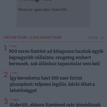
HRCENTRUM LEGOLVASOTTABB
Tovább
1
1 hete
900 ezres fizetést ad átlagosan hazánk egyik
legnagyobb vállalata: rengeteg embert
keresnek, sok álláshoz tapasztalat sem kell
2
4 hete
Így kereshetsz havi 100 ezer forint
pluszpénzt: teljesen legális, bárki élhet a
lehetőséggel
3
7 napja
Kiderült, ekkora fizetéssel már jómódúnak