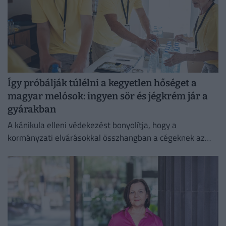
Így próbálják túlélni a kegyetlen hőséget a
magyar melósok: ingyen sör és jégkrém jár a
gyárakban
A kánikula elleni védekezést bonyolítja, hogy a
kormányzati elvárásokkal összhangban a cégeknek az
energiafogyasztásukat is mérsékelniük kell.