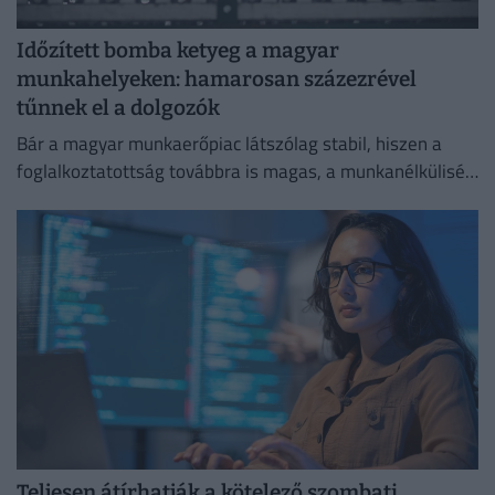
Időzített bomba ketyeg a magyar
munkahelyeken: hamarosan százezrével
tűnnek el a dolgozók
Bár a magyar munkaerőpiac látszólag stabil, hiszen a
foglalkoztatottság továbbra is magas, a munkanélküliség
pedig nem emelkedik drámai mértékben.
Teljesen átírhatják a kötelező szombati