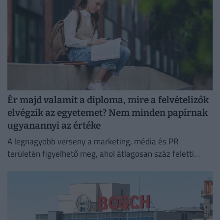
Ér majd valamit a diploma, mire a felvételizők
elvégzik az egyetemet? Nem minden papírnak
ugyanannyi az értéke
A legnagyobb verseny a marketing, média és PR
területén figyelhető meg, ahol átlagosan száz feletti
jelentkező juthat egy pályakezdő állásra.