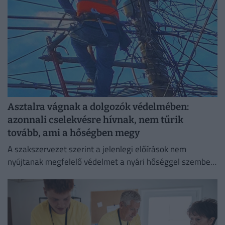
Asztalra vágnak a dolgozók védelmében:
azonnali cselekvésre hívnak, nem tűrik
tovább, ami a hőségben megy
A szakszervezet szerint a jelenlegi előírások nem
nyújtanak megfelelő védelmet a nyári hőséggel szemben,
ezért aláírásgyűjtést indítottak a dolgozók egészségének
védelmében.