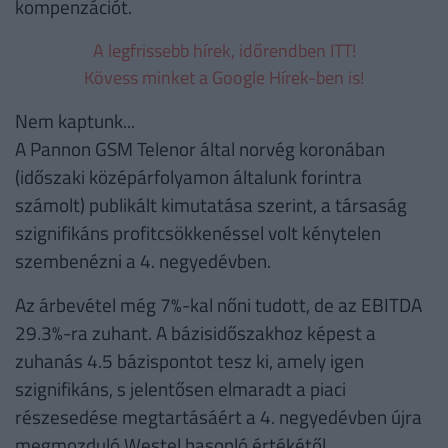
kompenzációt.
A legfrissebb hírek, időrendben ITT!
Kövess minket a Google Hírek-ben is!
Nem kaptunk...
A Pannon GSM Telenor által norvég koronában
(időszaki középárfolyamon általunk forintra
számolt) publikált kimutatása szerint, a társaság
szignifikáns profitcsökkenéssel volt kénytelen
szembenézni a 4. negyedévben.
Az árbevétel még 7%-kal nőni tudott, de az EBITDA
29.3%-ra zuhant. A bázisidőszakhoz képest a
zuhanás 4.5 bázispontot tesz ki, amely igen
szignifikáns, s jelentősen elmaradt a piaci
részesedése megtartásáért a 4. negyedévben újra
megmozduló Westel hasonló értékétől.