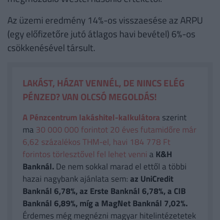
Az üzemi eredmény 14%-os visszaesése az ARPU
(egy előfizetőre jutó átlagos havi bevétel) 6%-os
csökkenésével társult.
LAKÁST, HÁZAT VENNÉL, DE NINCS ELÉG
PÉNZED? VAN OLCSÓ MEGOLDÁS!
A Pénzcentrum lakáshitel-kalkulátora
szerint
ma
30 000 000 forintot 20 éves futamidőre már
6,62 százalékos THM-el, havi 184 778 Ft
forintos törlesztővel fel lehet venni
a
K&H
Banknál.
De nem sokkal marad el ettől a többi
hazai nagybank ajánlata sem:
az UniCredit
Banknál 6,78%, az Erste Banknál 6,78%, a CIB
Banknál 6,89%, míg a MagNet Banknál 7,02%.
Érdemes még megnézni magyar hitelintézetetek