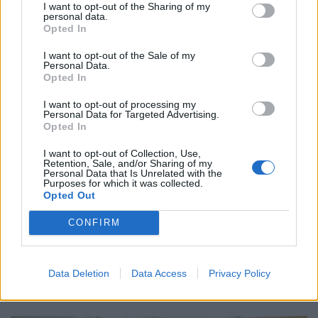
számok mögött továbbra is jelentős jövedelmi
I want to opt-out of the Sharing of my
personal data.
különbségek húzódnak meg.
Opted In
I want to opt-out of the Sale of my
Personal Data.
Opted In
I want to opt-out of processing my
Personal Data for Targeted Advertising.
Opted In
I want to opt-out of Collection, Use,
Retention, Sale, and/or Sharing of my
Personal Data that Is Unrelated with the
Purposes for which it was collected.
Opted Out
Így dolgoznak home officeból az élelmesek,
CONFIRM
miközben utazgatnak: itt a TOP10 úticél, ahol
ezt legkönnyebben megteheted
Az IWG kutatása szerint a helyfüggetlen munkavégzés a
Data Deletion
Data Access
Privacy Policy
válaszadók 90%-ánál javította a munka és a magánélet
egyensúlyát, míg 80%-uk produktívabbnak érzi magát.