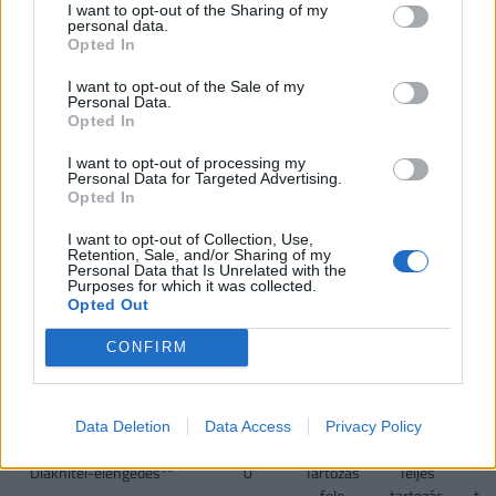
I want to opt-out of the Sharing of my
personal data.
VISSZA NEM TÉRÍTENDŐ TÁMOGATÁS
Opted In
CSOK új építésű
0,6
2,6
10
I want to opt-out of the Sale of my
Personal Data.
ingatlanra*, vagy
Opted In
CSOK használt ingatlan
0,6
1,43
2,2
2
I want to opt-out of processing my
vásárlására (nem
Personal Data for Targeted Advertising.
Opted In
kistelepülés)*, vagy
I want to opt-out of Collection, Use,
CSOK használt ingatlan
0,6
2,6
10
Retention, Sale, and/or Sharing of my
Personal Data that Is Unrelated with the
vásárlására, bővítésére
Purposes for which it was collected.
és/vagy
Opted Out
korszerűsítésére
(kistelepülés)*
CONFIRM
Jelzáloghitel-
0
1
4
1 
elengedés**
4
Data Deletion
Data Access
Privacy Policy
Diákhitel-elengedés**
0
Tartozás
Teljes
Te
fele
tartozás
tar