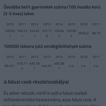
Óvodába beírt gyermekek száma/100 óvodás korú
(3-5 éves) lakos
2010
2011
2012
2013
2014
2015
2016
2017
109.83
106.23
104.92
103.72
109.84
105.85
99.842
98.79
1
1
1
8
2
2
100000 lakosra jutó vendéglátóhelyek száma
2010
2011
2012
2013
2014
2015
2016
2017
518.71
490.78
400.38
66.451
444.91
n.a.
n.a.
n.a.
4
7
7
A falusi csok részletszabályai
És akkor nézzük, miről is szól a falusi családi
otthonteremtési kedvezmény, azaz falusi csok. A