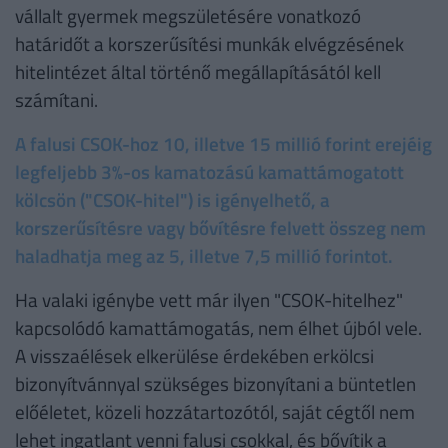
vállalt gyermek megszületésére vonatkozó
határidőt a korszerűsítési munkák elvégzésének
hitelintézet által történő megállapításától kell
számítani.
A falusi CSOK-hoz 10, illetve 15 millió forint erejéig
legfeljebb 3%-os kamatozású kamattámogatott
kölcsön ("CSOK-hitel") is igényelhető, a
korszerűsítésre vagy bővítésre felvett összeg nem
haladhatja meg az 5, illetve 7,5 millió forintot.
Ha valaki igénybe vett már ilyen "CSOK-hitelhez"
kapcsolódó kamattámogatás, nem élhet újból vele.
A visszaélések elkerülése érdekében erkölcsi
bizonyítvánnyal szükséges bizonyítani a büntetlen
előéletet, közeli hozzátartozótól, saját cégtől nem
lehet ingatlant venni falusi csokkal, és bővítik a