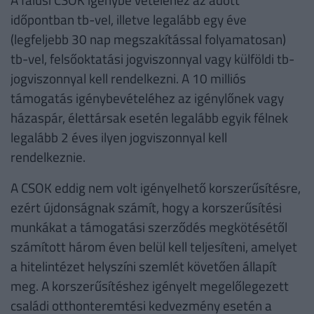
időpontban tb-vel, illetve legalább egy éve
(legfeljebb 30 nap megszakítással folyamatosan)
tb-vel, felsőoktatási jogviszonnyal vagy külföldi tb-
jogviszonnyal kell rendelkezni. A 10 milliós
támogatás igénybevételéhez az igénylőnek vagy
házaspár, élettársak esetén legalább egyik félnek
legalább 2 éves ilyen jogviszonnyal kell
rendelkeznie.
A CSOK eddig nem volt igényelhető korszerűsítésre,
ezért újdonságnak számít, hogy a korszerűsítési
munkákat a támogatási szerződés megkötésétől
számított három éven belül kell teljesíteni, amelyet
a hitelintézet helyszíni szemlét követően állapít
meg. A korszerűsítéshez igényelt megelőlegezett
családi otthonteremtési kedvezmény esetén a