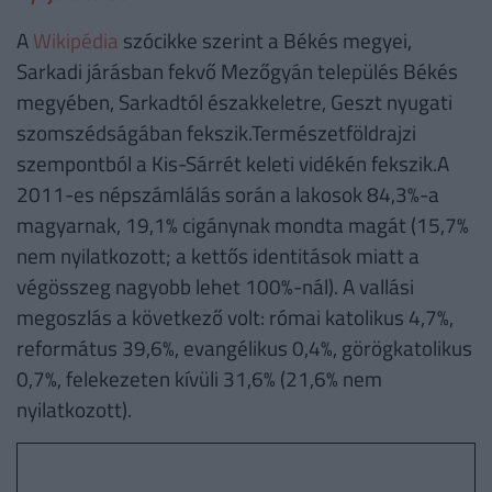
A
Wikipédia
szócikke szerint a Békés megyei,
Sarkadi járásban fekvő Mezőgyán település Békés
megyében, Sarkadtól északkeletre, Geszt nyugati
szomszédságában fekszik.Természetföldrajzi
szempontból a Kis-Sárrét keleti vidékén fekszik.A
2011-es népszámlálás során a lakosok 84,3%-a
magyarnak, 19,1% cigánynak mondta magát (15,7%
nem nyilatkozott; a kettős identitások miatt a
végösszeg nagyobb lehet 100%-nál). A vallási
megoszlás a következő volt: római katolikus 4,7%,
református 39,6%, evangélikus 0,4%, görögkatolikus
0,7%, felekezeten kívüli 31,6% (21,6% nem
nyilatkozott).