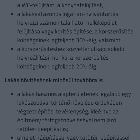
a WC-felújítást; a konyhafelújítást,
a lakással azonos ingatlan-nyilvántartási
helyrajzi számon található melléképület
felújítása vagy kerítés építése, a korszerűsítés
költségeinek legfeljebb 30%-áig, valamint
a korszerűsítéshez közvetlenül kapcsolódó
helyreállítási munka, a korszerűsítés
költségeinek legfeljebb 20%-áig.
Lakás bővítésének minősül továbbra is
a lakás hasznos alapterületének legalább egy
lakószobával történő növelése érdekében
végzett építési tevékenység, ideértve az
építmény térfogatnövelésével nem járó
tetőtér-beépítést is;
emelet-ráépítéssel vagy tetőtér-beépítéssel