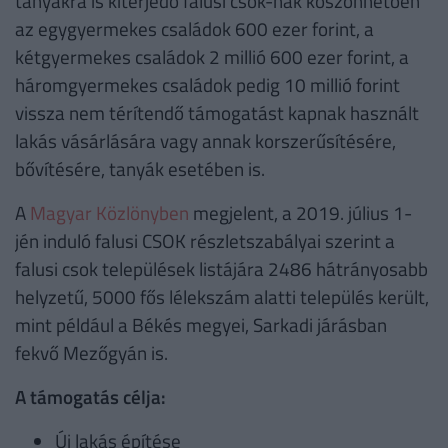
tanyákra is kiterjedő falusi csok-nak köszönhetően
az egygyermekes családok 600 ezer forint, a
kétgyermekes családok 2 millió 600 ezer forint, a
háromgyermekes családok pedig 10 millió forint
vissza nem térítendő támogatást kapnak használt
lakás vásárlására vagy annak korszerűsítésére,
bővítésére, tanyák esetében is.
A
Magyar Közlönyben
megjelent, a 2019. július 1-
jén induló falusi CSOK részletszabályai szerint a
falusi csok települések listájára 2486 hátrányosabb
helyzetű, 5000 fős lélekszám alatti település került,
mint például a Békés megyei, Sarkadi járásban
fekvő Mezőgyán is.
A támogatás célja:
Új lakás építése