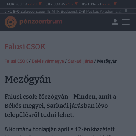
EUR
363.18
-2.23
CHF
388.84
-1.5
USD
314.21
-2.76
C
5-0
Zalaegerszegi TE
|
MTK Budapest
2-3
Puskás Akadémia
|
Zalaegerszegi 
Falusi CSOK
Falusi CSOK
/
Békés vármegye
/
Sarkadi járás
/ Mezőgyán
Mezőgyán
Falusi csok: Mezőgyán - Minden, amit a
Békés megyei, Sarkadi járásban lévő
településről tudni lehet.
A Kormány honlapján április 12-én közzétett