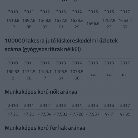
2010
2011
2012
2013
2014
2015
2016
2017
1410.8
1397.6
1548.5
1637.5
1623.4
1707.9
1463.2
1496.6
13
88
33
71
29
23
67
100000 lakosra jutó kiskereskedelmi üzletek
száma (gyógyszertárak nélkül)
2010
2011
2012
2013
2014
2015
2016
2017
150.62
1171.5
1145.1
1103.5
1073.5
n.a.
n.a.
n.a.
2
78
7
51
66
Munkaképes korú nők aránya
2010
2011
2012
2013
2014
2015
2016
2017
47.26
47.26
47.534
47.582
47.728
47.957
47.7
47.95
Munkaképes korú férfiak aránya