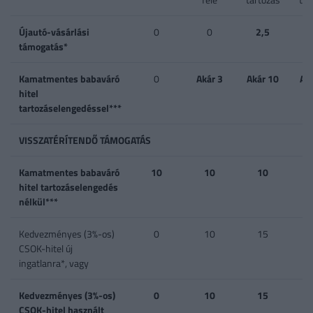
Újautó-vásárlási
0
0
2,5
támogatás*
Kamatmentes babaváró
0
Akár 3
Akár 10
Ak
hitel
tartozáselengedéssel***
VISSZATÉRÍTENDŐ TÁMOGATÁS
Kamatmentes babaváró
10
10
10
hitel tartozáselengedés
nélkül***
Kedvezményes (3%-os)
0
10
15
CSOK-hitel új
ingatlanra*, vagy
Kedvezményes (3%-os)
0
10
15
CSOK-hitel használt