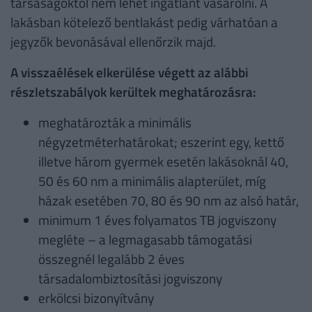
társaságoktól nem lehet ingatlant vásárolni. A
lakásban kötelező bentlakást pedig várhatóan a
jegyzők bevonásával ellenőrzik majd.
A visszaélések elkerülése végett az alábbi
részletszabályok kerültek meghatározásra:
meghatározták a minimális
négyzetméterhatárokat; eszerint egy, kettő
illetve három gyermek esetén lakásoknál 40,
50 és 60 nm a minimális alapterület, míg
házak esetében 70, 80 és 90 nm az alsó határ,
minimum 1 éves folyamatos TB jogviszony
megléte – a legmagasabb támogatási
összegnél legalább 2 éves
társadalombiztosítási jogviszony
erkölcsi bizonyítvány