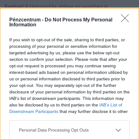
Fontos!
A támogatás abban az esetben is
igényelhető korszerűsítésre és/vagy bővítésre, ha
Pénzcentrum -
Do Not Process My Personal
korábban az adott lakásra már vettek igénybe
Information
CSOK-ot. Ha valaki a korszerűsítési és/vagy bővítési
munkálatokat nem teljesíti, a folyósított családi
If you wish to opt-out of the sale, sharing to third parties, or
processing of your personal or sensitive information for
otthonteremtési kedvezményt - ideértve annak a
targeted advertising by us, please use the below opt-out
lakás vásárlására számított összegét is − a
section to confirm your selection. Please note that after your
folyósítás napjától számított, Ptk. szerinti
opt-out request is processed you may continue seeing
interest-based ads based on personal information utilized by
késedelmi kamattal növelten köteles visszafizetni.
us or personal information disclosed to third parties prior to
your opt-out. You may separately opt-out of the further
disclosure of your personal information by third parties on the
Családtámogatások 2019. július 1-től
(millió
IAB’s list of downstream participants. This information may
forint, vastag betűvel az újdonságok)
also be disclosed by us to third parties on the
IAB’s List of
Downstream Participants
that may further disclose it to other
third parties.
1
2
3
4 
gyermek
gyermek
gyermek
t
Personal Data Processing Opt Outs
gy