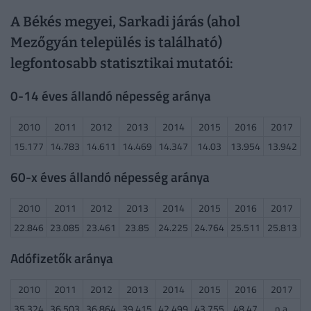
A Békés megyei, Sarkadi járás (ahol
Mezőgyán település is található)
legfontosabb statisztikai mutatói:
0-14 éves állandó népesség aránya
2010
2011
2012
2013
2014
2015
2016
2017
15.177
14.783
14.611
14.469
14.347
14.03
13.954
13.942
60-x éves állandó népesség aránya
2010
2011
2012
2013
2014
2015
2016
2017
22.846
23.085
23.461
23.85
24.225
24.764
25.511
25.813
Adófizetők aránya
2010
2011
2012
2013
2014
2015
2016
2017
35.324
36.503
36.864
39.415
42.499
43.755
48.47
n.a.