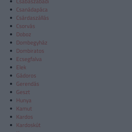
Csabaszabadi
Csanádapáca
Csárdaszállás
Csorvás
Doboz
Dombegyház
Dombiratos
Ecsegfalva
Elek
Gádoros
Gerendás
Geszt
Hunya
Kamut
Kardos
Kardoskút