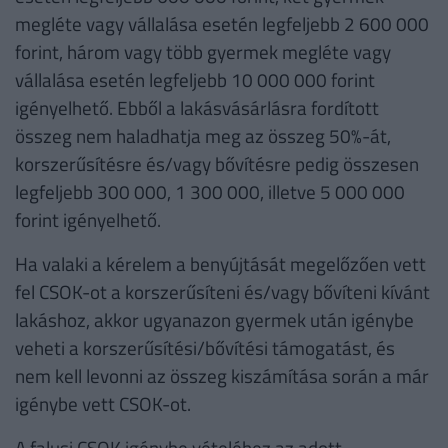
megléte vagy vállalása esetén legfeljebb 2 600 000
forint, három vagy több gyermek megléte vagy
vállalása esetén legfeljebb 10 000 000 forint
igényelhető. Ebből a lakásvásárlásra fordított
összeg nem haladhatja meg az összeg 50%-át,
korszerűsítésre és/vagy bővítésre pedig összesen
legfeljebb 300 000, 1 300 000, illetve 5 000 000
forint igényelhető.
Ha valaki a kérelem a benyújtását megelőzően vett
fel CSOK-ot a korszerűsíteni és/vagy bővíteni kívánt
lakáshoz, akkor ugyanazon gyermek után igénybe
veheti a korszerűsítési/bővítési támogatást, és
nem kell levonni az összeg kiszámítása során a már
igénybe vett CSOK-ot.
A falusi CSOK igénybe vételéhez az adott