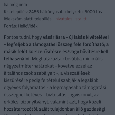
ha még nem
Kistelepülés: 2486 hátrányosabb helyzetű, 5000 fős
lélekszám alatti település -
hivatalos lista itt
.
Forrás: HelloVidék
Fontos tudni, hogy
vásárlásra - új lakás kivételével
- legfeljebb a támogatási összeg fele fordítható; a
másik felét korszerűsítésre és/vagy bővítésre kell
felhasználni.
Meghatároztak továbbá minimális
négyzetméterhatárokat - követve ezzel az
általános csok szabályait -, a visszaélések
kiszűrésére pedig feltételül szabják a legalább
egyéves folyamatos - a legmagasabb támogatási
összegnél kétéves - biztosítási jogviszonyt, az
erkölcsi bizonyítványt, valamint azt, hogy közeli
hozzátartozótól, saját tulajdonban álló gazdasági