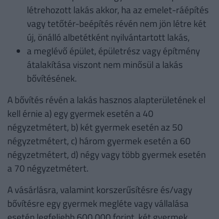
létrehozott lakás akkor, ha az emelet-ráépítés
vagy tetőtér-beépítés révén nem jön létre két
új, önálló albetétként nyilvántartott lakás,
a meglévő épület, épületrész vagy építmény
átalakítása viszont nem minősül a lakás
bővítésének.
A bővítés révén a lakás hasznos alapterületének el
kell érnie a) egy gyermek esetén a 40
négyzetmétert, b) két gyermek esetén az 50
négyzetmétert, c) három gyermek esetén a 60
négyzetmétert, d) négy vagy több gyermek esetén
a 70 négyzetmétert.
A vásárlásra, valamint korszerűsítésre és/vagy
bővítésre egy gyermek megléte vagy vállalása
esetén legfeljebb 600 000 forint, két gyermek