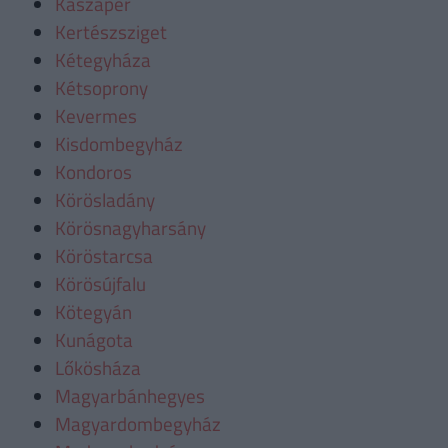
Kaszaper
Kertészsziget
Kétegyháza
Kétsoprony
Kevermes
Kisdombegyház
Kondoros
Körösladány
Körösnagyharsány
Köröstarcsa
Körösújfalu
Kötegyán
Kunágota
Lőkösháza
Magyarbánhegyes
Magyardombegyház