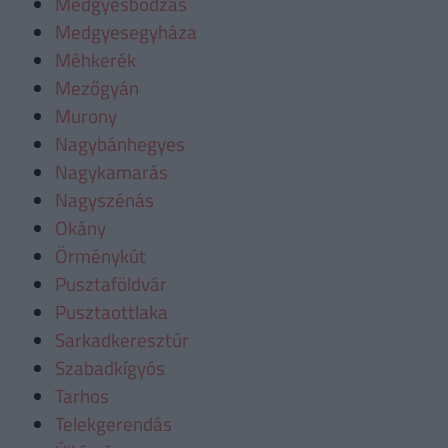
Medgyesbodzás
Medgyesegyháza
Méhkerék
Mezőgyán
Murony
Nagybánhegyes
Nagykamarás
Nagyszénás
Okány
Örménykút
Pusztaföldvár
Pusztaottlaka
Sarkadkeresztúr
Szabadkígyós
Tarhos
Telekgerendás