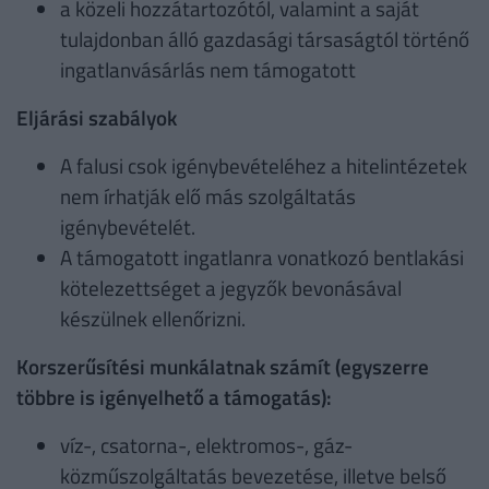
a közeli hozzátartozótól, valamint a saját
tulajdonban álló gazdasági társaságtól történő
ingatlanvásárlás nem támogatott
Eljárási szabályok
A falusi csok igénybevételéhez a hitelintézetek
nem írhatják elő más szolgáltatás
igénybevételét.
A támogatott ingatlanra vonatkozó bentlakási
kötelezettséget a jegyzők bevonásával
készülnek ellenőrizni.
Korszerűsítési munkálatnak számít (egyszerre
többre is igényelhető a támogatás):
víz-, csatorna-, elektromos-, gáz-
közműszolgáltatás bevezetése, illetve belső