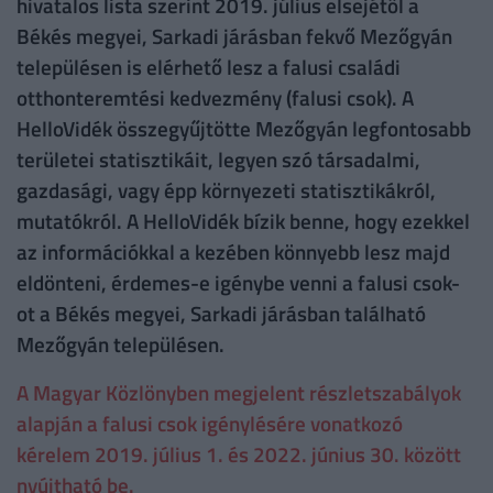
hivatalos lista szerint 2019. július elsejétől a
Békés megyei, Sarkadi járásban fekvő Mezőgyán
településen is elérhető lesz a falusi családi
otthonteremtési kedvezmény (falusi csok). A
HelloVidék összegyűjtötte Mezőgyán legfontosabb
területei statisztikáit, legyen szó társadalmi,
gazdasági, vagy épp környezeti statisztikákról,
mutatókról. A HelloVidék bízik benne, hogy ezekkel
az információkkal a kezében könnyebb lesz majd
eldönteni, érdemes-e igénybe venni a falusi csok-
ot a Békés megyei, Sarkadi járásban található
Mezőgyán településen.
A Magyar Közlönyben megjelent részletszabályok
alapján a falusi csok igénylésére vonatkozó
kérelem 2019. július 1. és 2022. június 30. között
nyújtható be.