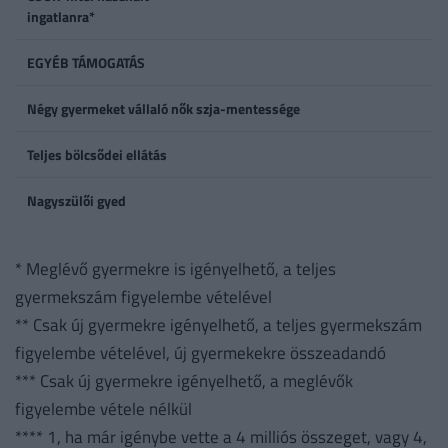
ingatlanra*
EGYÉB TÁMOGATÁS
Négy gyermeket vállaló nők szja-mentessége
Teljes bölcsődei ellátás
Nagyszülői gyed
* Meglévő gyermekre is igényelhető, a teljes
gyermekszám figyelembe vételével
** Csak új gyermekre igényelhető, a teljes gyermekszám
figyelembe vételével, új gyermekekre összeadandó
*** Csak új gyermekre igényelhető, a meglévők
figyelembe vétele nélkül
**** 1, ha már igénybe vette a 4 milliós összeget, vagy 4,