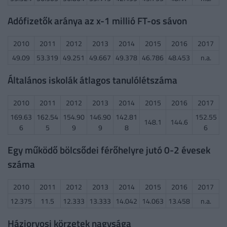
Adófizetők aránya az x-1 millió FT-os sávon
2010
2011
2012
2013
2014
2015
2016
2017
49.09
53.319
49.251
49.667
49.378
46.786
48.453
n.a.
Általános iskolák átlagos tanulólétszáma
2010
2011
2012
2013
2014
2015
2016
2017
169.63
162.54
154.90
146.90
142.81
152.55
148.1
144.6
6
5
9
9
8
6
Egy működő bölcsődei férőhelyre jutó 0-2 évesek
száma
2010
2011
2012
2013
2014
2015
2016
2017
12.375
11.5
12.333
13.333
14.042
14.063
13.458
n.a.
Háziorvosi körzetek nagysága