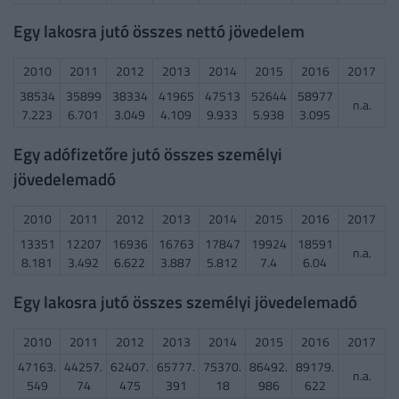
Egy lakosra jutó összes nettó jövedelem
2010
2011
2012
2013
2014
2015
2016
2017
38534
35899
38334
41965
47513
52644
58977
n.a.
7.223
6.701
3.049
4.109
9.933
5.938
3.095
Egy adófizetőre jutó összes személyi
jövedelemadó
2010
2011
2012
2013
2014
2015
2016
2017
13351
12207
16936
16763
17847
19924
18591
n.a.
8.181
3.492
6.622
3.887
5.812
7.4
6.04
Egy lakosra jutó összes személyi jövedelemadó
2010
2011
2012
2013
2014
2015
2016
2017
47163.
44257.
62407.
65777.
75370.
86492.
89179.
n.a.
549
74
475
391
18
986
622