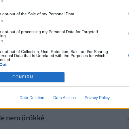
In
o opt-out of the Sale of my Personal Data.
y melyik megyében hány betöltetlen körzet van,
In
ét szomszédos település helyzete is egymástól. Azt
2
valószínűleg nem is jelent gondot a
to opt-out of processing my Personal Data for Targeted
ing.
látása, máshol égető a szakemberhiány.
In
o opt-out of Collection, Use, Retention, Sale, and/or Sharing
ersonal Data that Is Unrelated with the Purposes for which it
lected.
Out
nikákon: ennyibe kerül egy VIP-szülés
CONFIRM
d magánklinika, ahol 1 millió forint alatt érhető el a
Data Deletion
Data Access
Privacy Policy
 de nem örökké