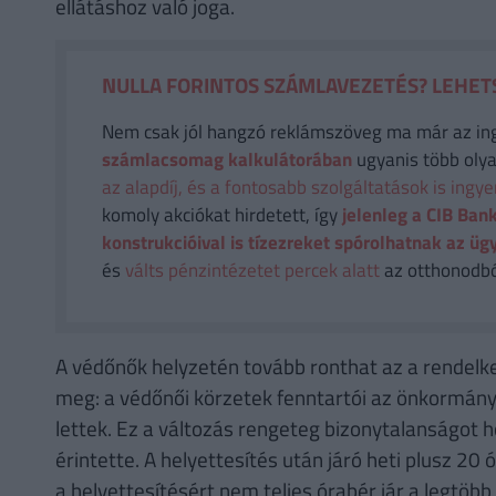
ellátáshoz való joga.
NULLA FORINTOS SZÁMLAVEZETÉS? LEHETS
Nem csak jól hangzó reklámszöveg ma már az in
számlacsomag kalkulátorában
ugyanis több olya
az alapdíj, és a fontosabb szolgáltatások is ingy
komoly akciókat hirdetett, így
jelenleg a CIB Bank
konstrukcióival is tízezreket spórolhatnak az üg
és
válts pénzintézetet percek alatt
az otthonodból
A védőnők helyzetén tovább ronthat az a rendel
meg: a védőnői körzetek fenntartói az önkormányza
lettek. Ez a változás rengeteg bizonytalanságot h
érintette. A helyettesítés után járó heti plusz 20
a helyettesítésért nem teljes órabér jár a legtöbb 