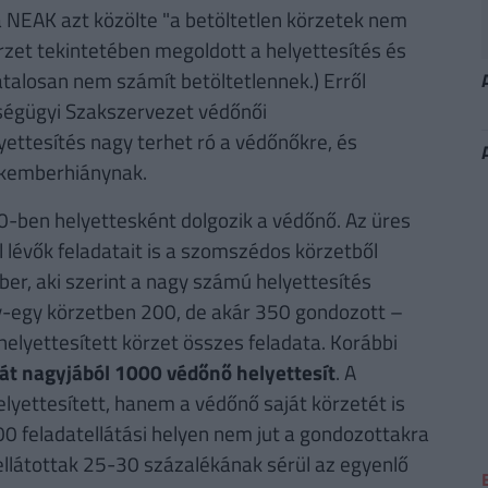
 NEAK azt közölte "a betöltetlen körzetek nem
rzet tekintetében megoldott a helyettesítés és
ivatalosan nem számít betöltetlennek.) Erről
ségügyi Szakszervezet védőnői
lyettesítés nagy terhet ró a védőnőkre, és
akemberhiánynak.
-ben helyettesként dolgozik a védőnő. Az üres
l lévők feladatait is a szomszédos körzetből
er, aki szerint a nagy számú helyettesítés
y-egy körzetben 200, de akár 350 gondozott –
 helyettesített körzet összes feladata. Korábbi
át nagyjából 1000 védőnő helyettesít
. A
lyettesített, hanem a védőnő saját körzetét is
0 feladatellátási helyen nem jut a gondozottakra
ellátottak 25-30 százalékának sérül az egyenlő