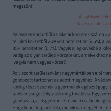
megszűnt.
A legfrissebb hír
Kövess minket a G
Az összes körzetből az iskolai körzetek száma 226
területi körzetből 209 volt betöltetlen (8,6%), a
354 betöltetlen (6,7%). Vagyis a legkevésbé a kife
pedig az olyan területi körzeteket, amelyekhez ne
(vagyis nem vegyes körzet).
Az viszont területenként nagymértékben eltérhet
gondozott tartozhat az adott megyéhez. A védő
koráig részt vesznek a gyermekek egészségügyi el
tevékenységet folytatók még tovább is. Egyszer
gondozása, a kisgyermeket nevelő családok egész
Hogy képet kapjunk róla, melyik vármegyében mek