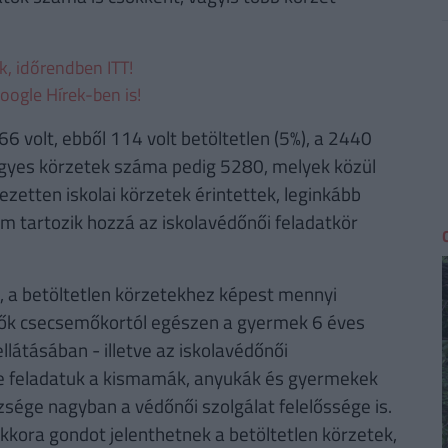
ek, időrendben ITT!
oogle Hírek-ben is!
6 volt, ebből 114 volt betöltetlen (5%), a 2440
 vegyes körzetek száma pedig 5280, melyek közül
jezetten iskolai körzetek érintettek, leginkább
m tartozik hozzá az iskolavédőnői feladatkör
, a betöltetlen körzetekhez képest mennyi
nők csecsemőkortól egészen a gyermek 6 éves
látásában - illetve az iskolavédőnői
re feladatuk a kismamák, anyukák és gyermekek
sége nagyban a védőnői szolgálat felelőssége is.
kora gondot jelenthetnek a betöltetlen körzetek,