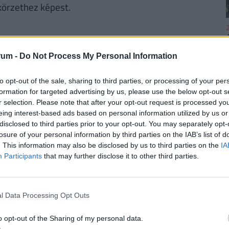
örzethez képest.
2
rum -
Do Not Process My Personal Information
to opt-out of the sale, sharing to third parties, or processing of your per
2
formation for targeted advertising by us, please use the below opt-out s
r selection. Please note that after your opt-out request is processed y
örzethez hány gondozott tartozik. Arról,
eing interest-based ads based on personal information utilized by us or
cs információnk, illetve ez folyamatosan
disclosed to third parties prior to your opt-out. You may separately opt-
ád, Zala, Jász-Nagykun-Szolnok és Hajdú-Bihar
losure of your personal information by third parties on the IAB’s list of
. This information may also be disclosed by us to third parties on the
IA
aránya. Eközben a
KSH adatsora
szerint az ezer
2
Participants
that may further disclose it to other third parties.
Borsod-Abaúj-Zemplén (49,5), Szabolcs-Szatmár-
asabb. Az országos átlag 40,1 és a legkisebb ez a
sban (35,7). Ebből látszik, hogy amíg pl.
l Data Processing Opt Outs
zületés, a betöltetlen körzetek száma is magas,
2
o opt-out of the Sharing of my personal data.
 élveszületések rátája országos összevetésben