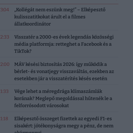
13:04
„Kollégát nem eszünk meg!” – Elképesztő
kulisszatitkokat árult el a filmes
állatkoordinátor
12:33
Visszatér a 2000-es évek legendás közösségi
média platformja: retteghet a Facebook és a
TikTok?
12:00
MÁV késési biztosítás 2026: így működik a
bérlet- és vonatjegy visszaváltás, ezekben az
esetekben jár a visszatérítés késés esetén
11:33
Vége lehet a méregdrága klímaszámlák
korának? Meglepő megoldással hűtenék le a
felforrósodott városokat
11:18
Elképesztő összeget fizettek az egyedi F1-es
sisakért: jótékonyságra megy a pénz, de nem
akármennyi