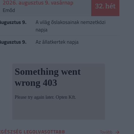
2026. augusztus 9. vasárnap
32. hét
Emőd
Augusztus 9.
A világ őslakosainak nemzetközi
napja
Augusztus 9.
Az állatkertek napja
EGÉSZSÉG LEGOLVASOTTABB
Tovább