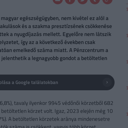
 magyar egészségügyben, nem kivétel ez alól a
lakulások és a szakma presztízsének csökkenése
tek a nyugdíjazás mellett. Egyelőre nem látszik
elyzetet, így az a következő években csak
hatóan emelkedő száma miatt. A Pénzcentrum a
l jelenthetik a legnagyobb gondot a betöltetlen
lása a Google találatokban
6,8%), tavaly ilyenkor 9945 védőnői körzetből 682
0 betöltetlen körzet volt. Igaz, 2023 elején még 10
7%). A betöltetlen körzetek aránya mindenesetre
atók száma is csökkent, vagyis több körzet