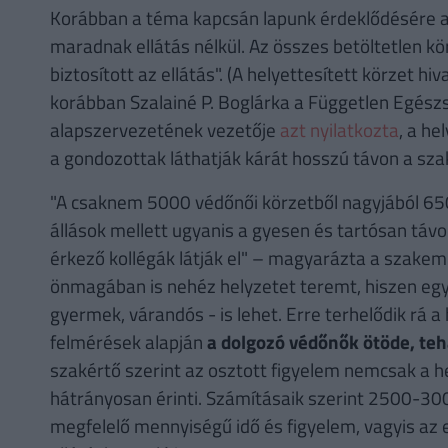
Korábban a téma kapcsán lapunk érdeklődésére a
maradnak ellátás nélkül. Az összes betöltetlen kö
biztosított az ellátás". (A helyettesített körzet h
korábban Szalainé P. Boglárka a Független Egész
alapszervezetének vezetője
azt nyilatkozta
, a he
a gondozottak láthatják kárát hosszú távon a sz
"A csaknem 5000 védőnői körzetből nagyjából 650
állások mellett ugyanis a gyesen és tartósan távo
érkező kollégák látják el" – magyarázta a szakemb
önmagában is nehéz helyzetet teremt, hiszen eg
gyermek, várandós - is lehet. Erre terhelődik rá a
felmérések alapján
a dolgozó védőnők ötöde, teh
szakértő szerint az osztott figyelem nemcsak a he
hátrányosan érinti. Számításaik szerint 2500-300
megfelelő mennyiségű idő és figyelem, vagyis az 