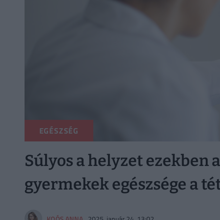
EGÉSZSÉG
Súlyos a helyzet ezekben
gyermekek egészsége a tét,
KOÓS ANNA
2025. január 24. 13:02