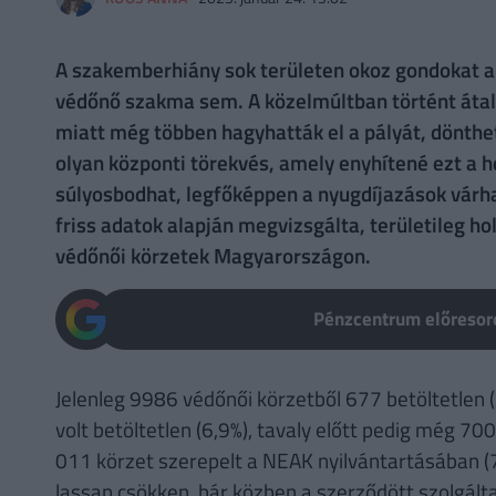
A szakemberhiány sok területen okoz gondokat a
védőnő szakma sem. A közelmúltban történt áta
miatt még többen hagyhatták el a pályát, dönthet
olyan központi törekvés, amely enyhítené ezt a h
súlyosbodhat, legfőképpen a nyugdíjazások vár
friss adatok alapján megvizsgálta, területileg ho
védőnői körzetek Magyarországon.
Pénzcentrum előresoro
Jelenleg 9986 védőnői körzetből 677 betöltetlen (
volt betöltetlen (6,9%), tavaly előtt pedig még 70
011 körzet szerepelt a NEAK nyilvántartásában (
lassan csökken, bár közben a szerződött szolgált