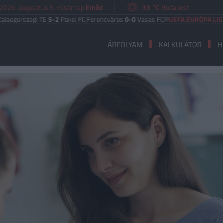
2026. augusztus 9. vasárnap
Emőd
33 °C
Budapest
rszegi TE
5-2
Paksi FC
|
Ferencváros
0-0
Vasas FC
UEFA EURÓPA LIGA
Benfi
ÁRFOLYAM
KALKULÁTOR
H