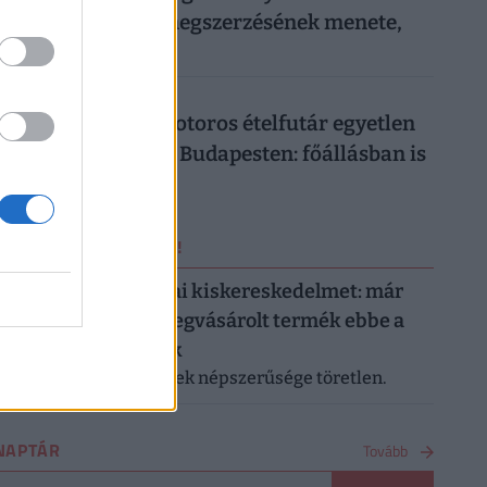
Vezetői engedély megszerzésének menete,
ára
026. augusztus 8.
Ennyit keres egy motoros ételfutár egyetlen
hét alatt 2026-ban Budapesten: főállásban is
durván megéri
ERRŐL NE MARADJ LE!
Letarolták az európai kiskereskedelmet: már
minden második megvásárolt termék ebbe a
kategóriába tartozik
A saját márkás termékek népszerűsége töretlen.
NAPTÁR
Tovább