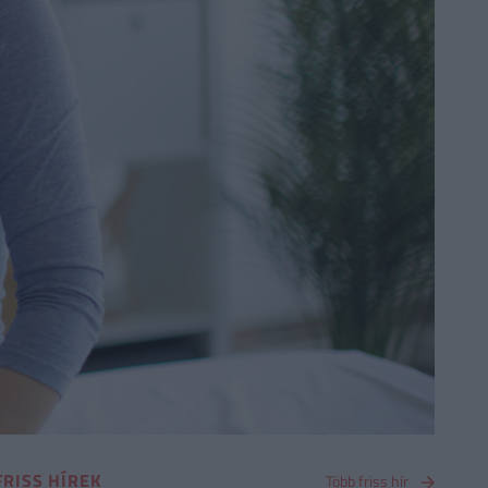
FRISS HÍREK
Több friss hír