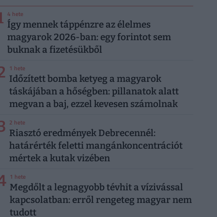
1
4 hete
Így mennek táppénzre az élelmes
magyarok 2026-ban: egy forintot sem
buknak a fizetésükből
2
1 hete
Időzített bomba ketyeg a magyarok
táskájában a hőségben: pillanatok alatt
megvan a baj, ezzel kevesen számolnak
3
2 hete
Riasztó eredmények Debrecennél:
határérték feletti mangánkoncentrációt
mértek a kutak vizében
4
1 hete
Megdőlt a legnagyobb tévhit a vízivással
kapcsolatban: erről rengeteg magyar nem
tudott