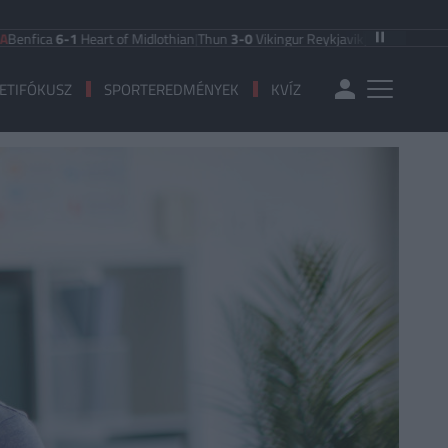
ca
6-1
Heart of Midlothian
|
Thun
3-0
Vikingur Reykjavik
|
PAOK Saloniki
0-1
An
ETIFÓKUSZ
SPORTEREDMÉNYEK
KVÍZ