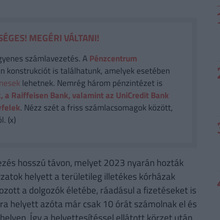
ÉGES! MEGÉRI VÁLTANI!
gyenes számlavezetés. A
Pénzcentrum
n konstrukciót is találhatunk, amelyek esetében
enesek
lehetnek. Nemrég három pénzintézet is
, a Raiffeisen Bank, valamint az UniCredit Bank
yfelek
. Nézz szét a friss számlacsomagok között,
. (x)
kezés hosszú távon, melyet 2023 nyarán hozták
tok helyett a területileg illetékes kórházak
ozott a dolgozók életébe, ráadásul a fizetéseket is
 óra helyett azóta már csak 10 órát számolnak el és
helyen. Így a helyettesítéssel ellátott körzet után,