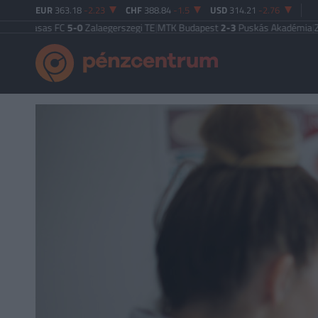
EUR
363.18
-2.23
CHF
388.84
-1.5
USD
314.21
-2.76
Vasas FC
5-0
Zalaegerszegi TE
|
MTK Budapest
2-3
Puskás Akadémia
|
Zalaege