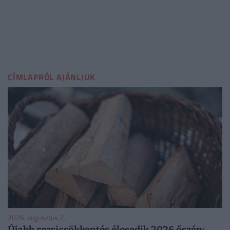
CÍMLAPRÓL AJÁNLJUK
2026. augusztus 7.
Újabb rezsicsökkentés élesedik 2026 őszén: