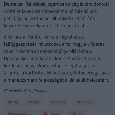
Debreceni Ítélőtábla jogerősen a cég javára döntött.
Az ítélet következményeként a kórház súlyos
pénzügyi helyzetbe került, mivel a kártérítés
kifizetése veszélyezteti a betegellátást.
A kórház a Kúriától kérte a végrehajtás
felfüggesztését, hivatkozva arra, hogy a kifizetés
zavart okozna az egészségügyi ellátásban.
Ugyanakkor nem kaptak konkrét választ arra a
kérdésre, hogy a kórház kap-e segítséget az
államtól a kártérítés kifizetésére, illetve vizsgálják-e
a menedzsment felelősségét a kialakult helyzetért.
Címlapkép: Getty Images
#hitel
#pénz
#kórház
#miskolc
#egészségügy
#bíróság
#ítélet