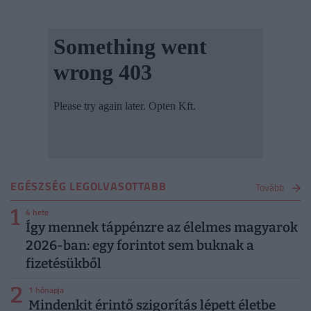
EGÉSZSÉG LEGOLVASOTTABB
Tovább
1
4 hete
Így mennek táppénzre az élelmes magyarok
2026-ban: egy forintot sem buknak a
fizetésükből
2
1 hónapja
Mindenkit érintő szigorítás lépett életbe