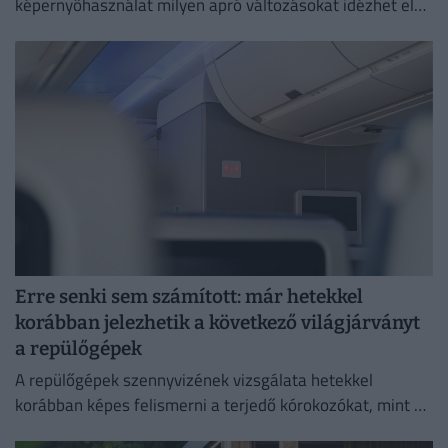
képernyőhasználat milyen apró változásokat idézhet elő
a szervezetben.
Erre senki sem számított: már hetekkel
korábban jelezhetik a következő világjárványt
a repülőgépek
A repülőgépek szennyvizének vizsgálata hetekkel
korábban képes felismerni a terjedő kórokozókat, mint a
hagyományos globális járványügyi megfigyelési