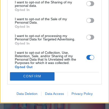
I want to opt-out of the Sharing of my
personal data.
Opted In
I want to opt-out of the Sale of my
Personal Data.
Sorra szedik áldozataikat a magyar folyók,
Opted In
tavak: hiába az alacsony vízállás, egyetlen
I want to opt-out of processing my
rossz lépés is végzetes lehet
Personal Data for Targeted Advertising.
Opted In
Négy fuldoklót sikerült kimenteni, egy férfit azonban
elsodort a víz. Az alacsony vízállás csalóka lehet!
I want to opt-out of Collection, Use,
Retention, Sale, and/or Sharing of my
Personal Data that Is Unrelated with the
Purposes for which it was collected.
Opted Out
CONFIRM
Data Deletion
Data Access
Privacy Policy