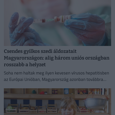
Csendes gyilkos szedi áldozatait
Magyarországon: alig három uniós országban
rosszabb a helyzet
Soha nem haltak meg ilyen kevesen vírusos hepatitisben
az Európai Unióban, Magyarország azonban továbbra
sem tartozik a legjobban teljesítő országok közé.