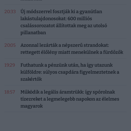
20:33
Új módszerrel fosztják ki a gyanútlan
lakástulajdonosokat: 600 milliós
csalássorozatot állítottak meg az utolsó
pillanatban
20:05
Azonnal lezárták a népszerű strandokat:
rettegett élőlény miatt menekülnek a fürdőzők
19:29
Futhatunk a pénzünk után, ha így utazunk
külföldre: súlyos csapdára figyelmeztetnek a
szakértők
18:57
Működik a legális áramtrükk: így spórolnak
tízezreket a legmelegebb napokon az élelmes
magyarok