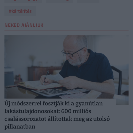
#kártérítés
NEKED AJÁNLJUK
Új módszerrel fosztják ki a gyanútlan
lakástulajdonosokat: 600 milliós
csalássorozatot állítottak meg az utolsó
pillanatban