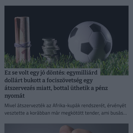
fizetésképtelenség esetén a kártérítés szabályai
eltérhetnek a magyar gyakorlattól
Ez se volt egy jó döntés: egymilliárd
dollárt bukott a fociszövetség egy
átszervezés miatt, bottal üthetik a pénz
nyomát
Mivel átszervezték az Afrika-kupák rendszerét, érvényét
vesztette a korábban már megkötött tender, ami busás
hasznot hozhatott volna a konyhára.