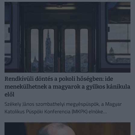
összefüggésbe.
Rendkívüli döntés a pokoli hőségben: ide
menekülhetnek a magyarok a gyilkos kánikula
elől
Székely János szombathelyi megyéspüspök, a Magyar
Katolikus Püspöki Konferencia (MKPK) elnöke
megismételte korábbi felhívását, amelyben a templomok
megnyitását kérte a nap legmelegebb óráiban