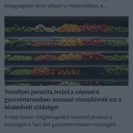
betegségeket lehet elkapni a medencékben, a
termálfürdőkben vagy a természetes vizekben.
Veszélyes parazita terjed a népszerű
gyorsétteremben: azonnal visszahívták ezt a
közkedvelt zöldséget
A több tízezer megbetegedést követelő járványt a
hatóságok a Taco Bell gyorséttermekben felszolgált,
Közép-Mexikóból származó jégsalátával hozták