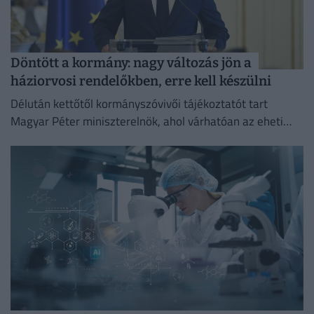
Döntött a kormány: nagy változás jön a
háziorvosi rendelőkben, erre kell készülni
Délután kettőtől kormányszóvivői tájékoztatót tart
Magyar Péter miniszterelnök, ahol várhatóan az eheti
kormányülés döntései és az energiaválság alakulása
kerül a fókuszba.