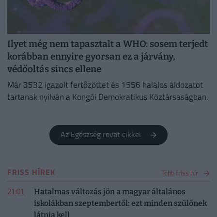
Ilyet még nem tapasztalt a WHO: sosem terjedt
korábban ennyire gyorsan ez a járvány,
védőoltás sincs ellene
Már 3532 igazolt fertőzöttet és 1556 halálos áldozatot
tartanak nyilván a Kongói Demokratikus Köztársaságban.
Az Egészség rovat cikkei
FRISS HÍREK
Több friss hír
21:01
Hatalmas változás jön a magyar általános
iskolákban szeptembertől: ezt minden szülőnek
látnia kell