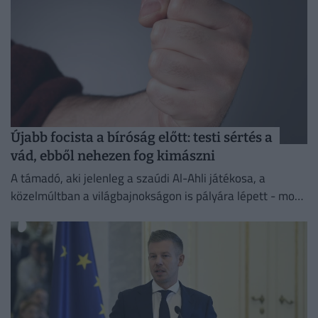
Újabb focista a bíróság előtt: testi sértés a
vád, ebből nehezen fog kimászni
A támadó, aki jelenleg a szaúdi Al-Ahli játékosa, a
közelmúltban a világbajnokságon is pályára lépett - most
testi sértés miatt kell majd felelnie a törvény...