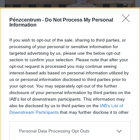
Pénzcentrum -
Do Not Process My Personal
Information
If you wish to opt-out of the sale, sharing to third parties, or
Veszélyes játékhamisítványok terjednek: ha
processing of your personal or sensitive information for
targeted advertising by us, please use the below opt-out
vettél ilyet, nézd meg, minden rendben van-e
section to confirm your selection. Please note that after your
vele!
opt-out request is processed you may continue seeing
A közösségi médiában hódító, stresszoldó Squishy
interest-based ads based on personal information utilized by
us or personal information disclosed to third parties prior to
Dumpling játékok óriási népszerűsége miatt
your opt-out. You may separately opt-out of the further
elárasztották a piacot az olcsó és rendkívül veszélyes
disclosure of your personal information by third parties on the
hamisítványok.
IAB’s list of downstream participants. This information may
also be disclosed by us to third parties on the
IAB’s List of
Downstream Participants
that may further disclose it to other
third parties.
Personal Data Processing Opt Outs