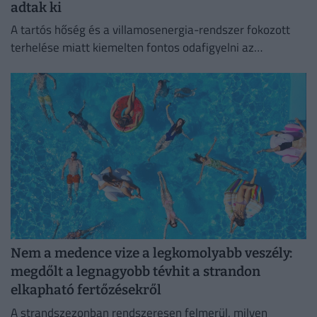
adtak ki
A tartós hőség és a villamosenergia-rendszer fokozott
terhelése miatt kiemelten fontos odafigyelni az
élelmiszerek megfelelő tárolására.
Nem a medence vize a legkomolyabb veszély:
megdőlt a legnagyobb tévhit a strandon
elkapható fertőzésekről
A strandszezonban rendszeresen felmerül, milyen