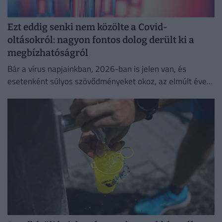
Ezt eddig senki nem közölte a Covid-
oltásokról: nagyon fontos dolog derült ki a
megbízhatóságról
Bár a vírus napjainkban, 2026-ban is jelen van, és
esetenként súlyos szövődményeket okoz, az elmúlt évek
adatai egyértelműen igazolják a vakcinák
biztonságosságát.