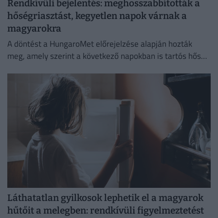
Rendkívüli bejelentés: meghosszabbították a
hőségriasztást, kegyetlen napok várnak a
magyarokra
A döntést a HungaroMet előrejelzése alapján hozták
meg, amely szerint a következő napokban is tartós hőség
várható.
Láthatatlan gyilkosok lephetik el a magyarok
hűtőit a melegben: rendkívüli figyelmeztetést