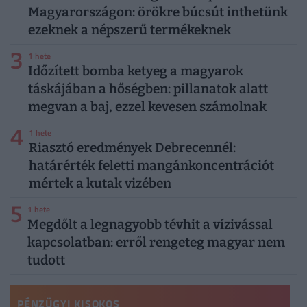
Magyarországon: örökre búcsút inthetünk
ezeknek a népszerű termékeknek
3
1 hete
Időzített bomba ketyeg a magyarok
táskájában a hőségben: pillanatok alatt
megvan a baj, ezzel kevesen számolnak
4
1 hete
Riasztó eredmények Debrecennél:
határérték feletti mangánkoncentrációt
mértek a kutak vizében
5
1 hete
Megdőlt a legnagyobb tévhit a vízivással
kapcsolatban: erről rengeteg magyar nem
tudott
PÉNZÜGYI KISOKOS