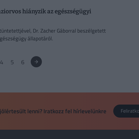
áziorvos hiányzik az egészségügyi
üntetettjével, Dr. Zacher Gáborral beszélgetett
gészségügy állapotáról.
4
5
6
jólértesült lenni? Iratkozz fel hírlevelünkre
Felirat