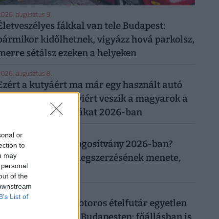
026. augusztus 9.
Életveszélyes fákkal van tele Budapest:
bármikor kidőlhetnek, vigyázz hová parkolsz,
merre sétálsz ezeken a helyeken
026. augusztus 8.
Ezért a kutyáért ma már egy használt autó
árát is elkérik: ennyiért veszik a magyarok a
legnépszerűbb fajtákat 2026-ban
026. augusztus 8.
sonal or
Mennyibe kerül a jogosítvány 2026-ban?
ection to
ou may
Vezetői engedély megszerzésének menete,
 personal
ára
out of the
 downstream
026. augusztus 8.
B’s List of
Ennyit keres egy motoros ételfutár egyetlen
hét alatt 2026-ban Budapesten: főállásban is