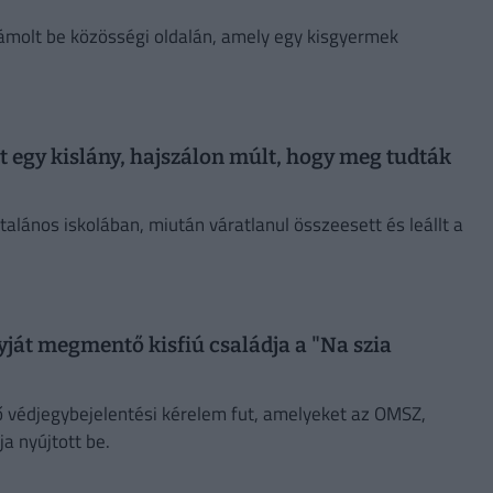
ámolt be közösségi oldalán, amely egy kisgyermek
tt egy kislány, hajszálon múlt, hogy meg tudták
talános iskolában, miután váratlanul összeesett és leállt a
nyját megmentő kisfiú családja a "Na szia
 védjegybejelentési kérelem fut, amelyeket az OMSZ,
a nyújtott be.