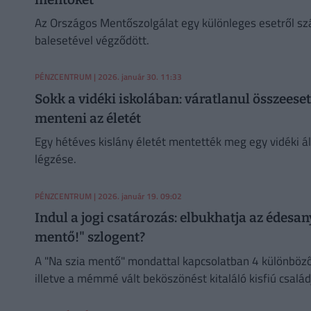
Az Országos Mentőszolgálat egy különleges esetről sz
balesetével végződött.
PÉNZCENTRUM
| 2026. január 30. 11:33
Sokk a vidéki iskolában: váratlanul összeese
menteni az életét
Egy hétéves kislány életét mentették meg egy vidéki ál
légzése.
PÉNZCENTRUM
| 2026. január 19. 09:02
Indul a jogi csatározás: elbukhatja az édesa
mentő!" szlogent?
A "Na szia mentő" mondattal kapcsolatban 4 különböző
illetve a mémmé vált beköszönést kitaláló kisfiú családj