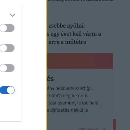
durván megéri
026. augusztus 8.
Nem elég mélyen a zsebbe nyúlni:
magánellátásban is egy évet kell várni a
magyar férfiaknak erre a műtétre
PÉNZÜGYI KISOKOS
Díjmentesítés
a biztosítási esemény bekövetkezett (pl.
rokkantság), de a "többi", még be nem
következett biztosítási eseményre (pl. halál,
elérés) a szerződés díjfizetés nélkül is
hatályban marad.
Több kisokos