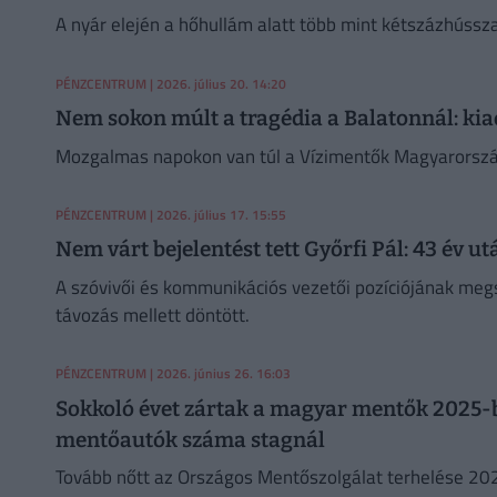
A nyár elején a hőhullám alatt több mint kétszázhússz
PÉNZCENTRUM
| 2026. július 20. 14:20
Nem sokon múlt a tragédia a Balatonnál: kiad
Mozgalmas napokon van túl a Vízimentők Magyarország
PÉNZCENTRUM
| 2026. július 17. 15:55
Nem várt bejelentést tett Győrfi Pál: 43 év ut
A szóvivői és kommunikációs vezetői pozíciójának megs
távozás mellett döntött.
PÉNZCENTRUM
| 2026. június 26. 16:03
Sokkoló évet zártak a magyar mentők 2025-ben
mentőautók száma stagnál
Tovább nőtt az Országos Mentőszolgálat terhelése 202