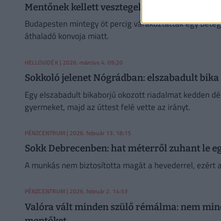
Mentőnek kellett vesztegelnie JD Vance konvoj
Budapesten mintegy öt percig várakoztattak egy betege
áthaladó konvoja miatt.
HELLOVIDÉK
| 2026. március 4. 09:20
Sokkoló jelenet Nógrádban: elszabadult bika lö
Egy elszabadult bikaborjú okozott riadalmat kedden dé
gyermeket, majd az úttest felé vette az irányt.
PÉNZCENTRUM
| 2026. február 13. 18:15
Sokk Debrecenben: hat méterről zuhant le e
A munkás nem biztosította magát a hevederrel, ezért az
PÉNZCENTRUM
| 2026. február 2. 14:53
Valóra vált minden szülő rémálma: nem mind
mentőket