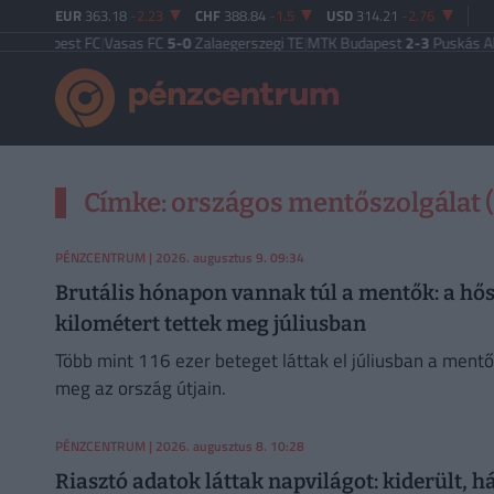
EUR
363.18
-2.23
CHF
388.84
-1.5
USD
314.21
-2.76
4
Újpest FC
|
Vasas FC
5-0
Zalaegerszegi TE
|
MTK Budapest
2-3
Puskás Akadé
Címke: országos mentőszolgálat (1
PÉNZCENTRUM
| 2026. augusztus 9. 09:34
Brutális hónapon vannak túl a mentők: a hős
kilométert tettek meg júliusban
Több mint 116 ezer beteget láttak el júliusban a mentők
meg az ország útjain.
PÉNZCENTRUM
| 2026. augusztus 8. 10:28
Riasztó adatok láttak napvilágot: kiderült, h