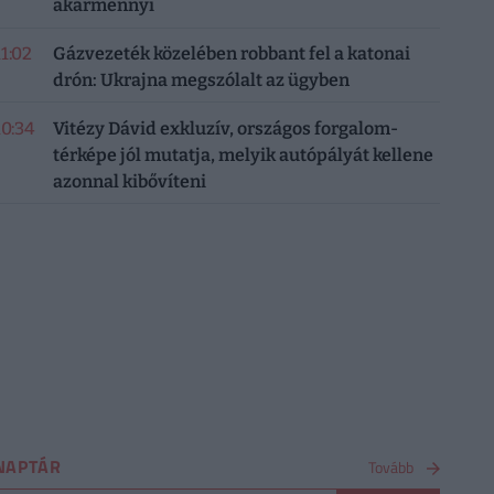
akármennyi
11:02
Gázvezeték közelében robbant fel a katonai
drón: Ukrajna megszólalt az ügyben
10:34
Vitézy Dávid exkluzív, országos forgalom-
térképe jól mutatja, melyik autópályát kellene
azonnal kibővíteni
NAPTÁR
Tovább