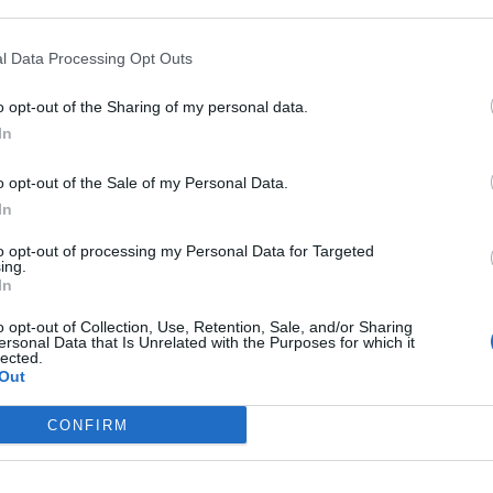
 kerültek a gyerekek, vizsgálódik a rendőrség
ából, miután a játék közben nárciszhagymát ettek az
l Data Processing Opt Outs
2
o opt-out of the Sharing of my personal data.
In
es perceket nyerhetnek a betegek ezzel a
o opt-out of the Sale of my Personal Data.
In
 Budapesten az új mentési rendszernek köszönhetően.
to opt-out of processing my Personal Data for Targeted
ing.
In
 hogy már a legsúlyosabb esetek ellátása is
o opt-out of Collection, Use, Retention, Sale, and/or Sharing
ersonal Data that Is Unrelated with the Purposes for which it
lected.
Out
n életveszélyben lévő betegekhez sem tudnak mindig
CONFIRM