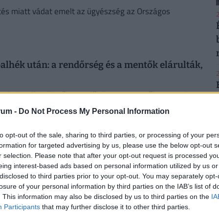
tés miatt vádat emelt az ügyészség az Országos
2
balhék után: a rendőrség és a mentők elárulták,
2
nokok Ligája döntő, a rendőrök 13, a mentők 59 esetben
rum -
Do Not Process My Personal Information
2
to opt-out of the sale, sharing to third parties, or processing of your per
formation for targeted advertising by us, please use the below opt-out s
ntőautókban: rengeteg jármű klímája
r selection. Please note that after your opt-out request is processed y
eing interest-based ads based on personal information utilized by us or
disclosed to third parties prior to your opt-out. You may separately opt-
 biztosítják.
losure of your personal information by third parties on the IAB’s list of
2
. This information may also be disclosed by us to third parties on the
IA
Participants
that may further disclose it to other third parties.