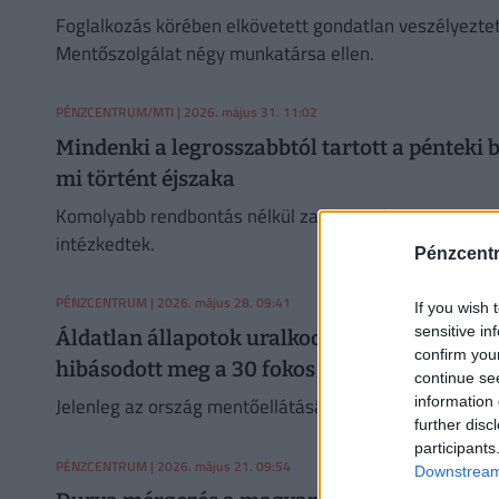
Foglalkozás körében elkövetett gondatlan veszélyezte
Mentőszolgálat négy munkatársa ellen.
PÉNZCENTRUM/MTI
| 2026. május 31. 11:02
Mindenki a legrosszabbtól tartott a pénteki 
mi történt éjszaka
Komolyabb rendbontás nélkül zajlott Budapesten a Baj
intézkedtek.
Pénzcent
PÉNZCENTRUM
| 2026. május 28. 09:41
If you wish 
sensitive in
Áldatlan állapotok uralkodnak a magyar me
confirm you
hibásodott meg a 30 fokos hőségben
continue se
information 
Jelenleg az ország mentőellátását 783 aktív gépkocsival
further disc
participants
PÉNZCENTRUM
| 2026. május 21. 09:54
Downstream 