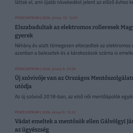
láttak el, ami újabb növekedést jelent az előző évhez k
PÉNZCENTRUM
| 2026. június 10. 12:01
Elszabadultak az elektromos rolleresek Magya
gyerek
Néhány év alatt tömegesen elterjedtek az elektromos 
azonban a balesetek és a károkozások száma is emelke
PÉNZCENTRUM
| 2026. június 9. 22:29
Új szóvivője van az Országos Mentőszolgálatna
utódja
Az új szóvivő 2018-ban, az első női mentőápolók egyi
PÉNZCENTRUM
| 2026. június 9. 12:32
Vádat emeltek a mentősök ellen Gálvölgyi Ján
az ügyészség