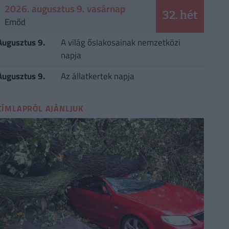
2026. augusztus 9. vasárnap
32. hét
Emőd
Augusztus 9.
A világ őslakosainak nemzetközi
napja
Augusztus 9.
Az állatkertek napja
CÍMLAPRÓL AJÁNLJUK