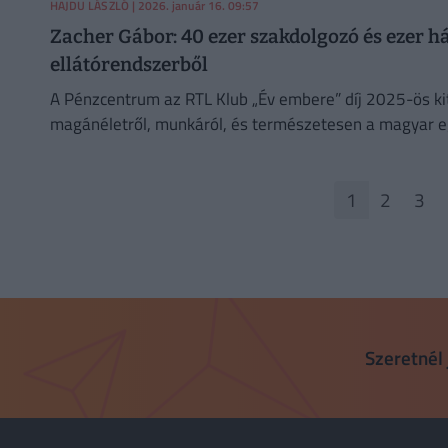
HAJDU LÁSZLÓ
| 2026. január 16. 09:57
Zacher Gábor: 40 ezer szakdolgozó és ezer h
ellátórendszerből
A Pénzcentrum az RTL Klub „Év embere” díj 2025-ös kit
magánéletről, munkáról, és természetesen a magyar e
1
2
3
Szeretnél 