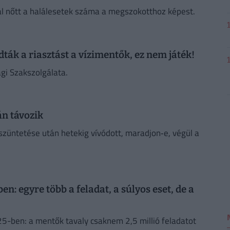
al nőtt a halálesetek száma a megszokotthoz képest.
ták a riasztást a vízimentők, ez nem játék!
i Szakszolgálata.
án távozik
züntetése után hetekig vívódott, maradjon‑e, végül a
: egyre több a feladat, a súlyos eset, de a
5-ben: a mentők tavaly csaknem 2,5 millió feladatot