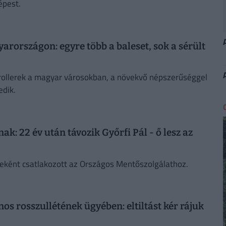
épest.
rországon: egyre több a baleset, sok a sérült
rollerek a magyar városokban, a növekvő népszerűséggel
dik.
k: 22 év után távozik Győrfi Pál - ő lesz az
keként csatlakozott az Országos Mentőszolgálathoz.
os rosszullétének ügyében: eltiltást kér rájuk