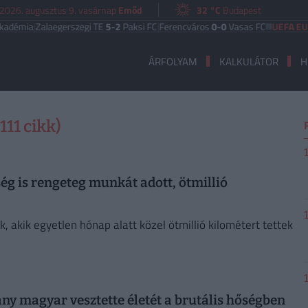
2026. augusztus 9. vasárnap
Emőd
32 °C
Budapest
mia
|
Zalaegerszegi TE
5-2
Paksi FC
|
Ferencváros
0-0
Vasas FC
UEFA EURÓPA
ÁRFOLYAM
KALKULÁTOR
H
11 cikk)
ég is rengeteg munkát adott, ötmillió
, akik egyetlen hónap alatt közel ötmillió kilométert tettek
ány magyar vesztette életét a brutális hőségben