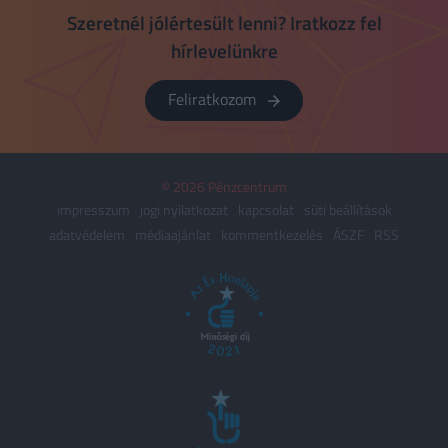
Szeretnél jólértesült lenni? Iratkozz fel
hírlevelünkre
Feliratkozom
© 2026 Pénzcentrum
impresszum
jogi nyilatkozat
kapcsolat
süti beállítások
adatvédelem
médiaajánlat
kommentkezelés
ÁSZF
RSS