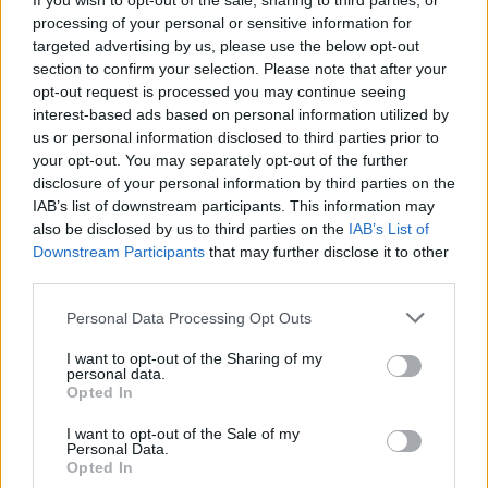
If you wish to opt-out of the sale, sharing to third parties, or
csok Tolna vármegyében 2024-től: itt a
processing of your personal or sensitive information for
hivatalos lista
targeted advertising by us, please use the below opt-out
Mivel a "városi" CSOK megszűnik, sok család számára
section to confirm your selection. Please note that after your
opt-out request is processed you may continue seeing
lehet fontos, mely vármegyékben, mely településeken
interest-based ads based on personal information utilized by
érhető el a falusi csok támogatás 2024-től. Mutatjuk a
us or personal information disclosed to third parties prior to
frissített listát.
PÉNZCENTRUM
| 2023. július 12. 11:45
your opt-out. You may separately opt-out of the further
disclosure of your personal information by third parties on the
Ezeken a Szabolcs-Szatmár-Bereg vármegyei
IAB’s list of downstream participants. This information may
településeken lesz elérhető a falusi csok 2024-
also be disclosed by us to third parties on the
IAB’s List of
től: itt a hivatalos lista
Downstream Participants
that may further disclose it to other
third parties.
Mivel a "városi" CSOK megszűnik, sok család számára
lehet fontos, mely vármegyékben, mely településeken
Personal Data Processing Opt Outs
érhető el a falusi csok támogatás 2024-től. Mutatjuk a
I want to opt-out of the Sharing of my
frissített listát.
PÉNZCENTRUM
| 2023. július 12. 11:40
personal data.
Opted In
Ezeken településeken lesz elérhető a falusi
I want to opt-out of the Sale of my
csok Somogy vármegyében 2024-től: itt a
Personal Data.
hivatalos lista
Opted In