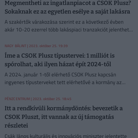
Megmentheti az ingatlanpiacot a CSOK Plusz?
Sokaknak ez az egyetlen esélye a saját lakásra
A szakértők várakozása szerint ez a következő évben
akár 10-20 ezerrel több lakáspiaci tranzakciót jelenthet,
ami ugyanilyen mértékben lendítheti a hitelpiaci
volument is.
NAGY BÁLINT
| 2023. október 25. 19:39
Íme a CSOK Plusz típustervei: 1 milliót is
spórolhat, aki ilyen házat épít 2024-től
A 2024. január 1-től elérhető CSOK Plusz kapcsán
ingyenes típusterveket tett elérhetővé a kormány az
építkezőknek. Mutatjuk a típusterveket.
PÉNZCENTRUM
| 2023. október 25. 18:45
Itt a rendkívüli kormánydöntés: bevezetik a
CSOK Pluszt, itt vannak az új támogatás
részletei
Csák János kulturális és innovációs miniszter jelentette