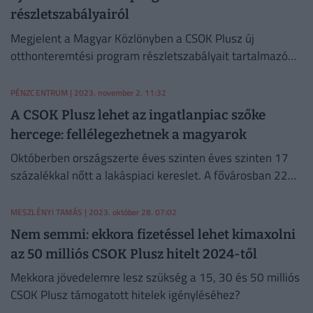
részletszabályairól
Megjelent a Magyar Közlönyben a CSOK Plusz új
otthonteremtési program részletszabályait tartalmazó
kormányrendelet.
PÉNZCENTRUM
| 2023. november 2. 11:32
A CSOK Plusz lehet az ingatlanpiac szőke
hercege: fellélegezhetnek a magyarok
Októberben országszerte éves szinten éves szinten 17
százalékkal nőtt a lakáspiaci kereslet. A fővárosban 22
százalékkal több érdeklődés érkezett az eladó
lakóingatlanokra.
MESZLÉNYI TAMÁS
| 2023. október 28. 07:02
Nem semmi: ekkora fizetéssel lehet kimaxolni
az 50 milliós CSOK Plusz hitelt 2024-től
Mekkora jövedelemre lesz szükség a 15, 30 és 50 milliós
CSOK Plusz támogatott hitelek igényléséhez?