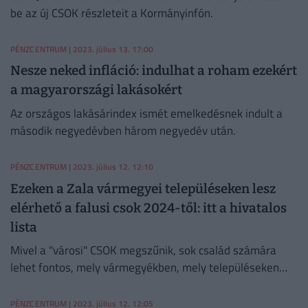
be az új CSOK részleteit a Kormányinfón.
PÉNZCENTRUM
| 2023. július 13. 17:00
Nesze neked infláció: indulhat a roham ezekért
a magyarországi lakásokért
Az országos lakásárindex ismét emelkedésnek indult a
második negyedévben három negyedév után.
PÉNZCENTRUM
| 2023. július 12. 12:10
Ezeken a Zala vármegyei településeken lesz
elérhető a falusi csok 2024-től: itt a hivatalos
lista
Mivel a "városi" CSOK megszűnik, sok család számára
lehet fontos, mely vármegyékben, mely településeken
érhető el a falusi csok támogatás 2024-től. Mutatjuk a
frissített listát.
PÉNZCENTRUM
| 2023. július 12. 12:05