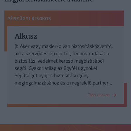
PÉNZÜGYI KISOKOS
Alkusz
(bróker vagy makler) olyan biztosításközvetítő,
aki a szerződés létrejöttét, fennmaradását a
biztosítási védelmet kereső megbízásából
segíti. Gyakorlatilag az ügyfél ügynöke!
Segítséget nyújt a biztosítási igény
megfogalmazásához és a megfelelő partner
kiválasztásához, közreműködhet a
Több kisokos
díjbeszedésben és a kárrendezésben is. Az
alkusz független