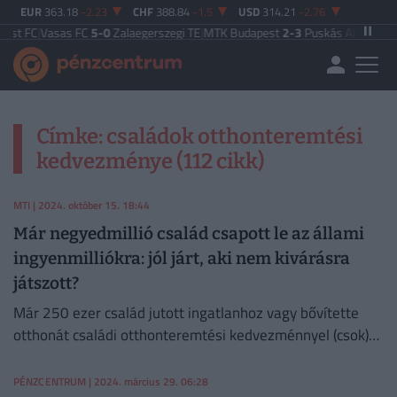
EUR
363.18
-2.23
CHF
388.84
-1.5
USD
314.21
-2.76
t FC
|
Vasas FC
5-0
Zalaegerszegi TE
|
MTK Budapest
2-3
Puskás Akadémia
|
Za
Címke: családok otthonteremtési
kedvezménye (112 cikk)
MTI
| 2024. október 15. 18:44
Már negyedmillió család csapott le az állami
ingyenmilliókra: jól járt, aki nem kivárásra
játszott?
Már 250 ezer család jutott ingatlanhoz vagy bővítette
otthonát családi otthonteremtési kedvezménnyel (csok)
és csok plusszal.
PÉNZCENTRUM
| 2024. március 29. 06:28