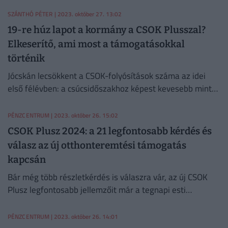
SZÁNTHÓ PÉTER
| 2023. október 27. 13:02
19-re húz lapot a kormány a CSOK Plusszal?
Elkeserítő, ami most a támogatásokkal
történik
Jócskán lecsökkent a CSOK-folyósítások száma az idei
első félévben: a csúcsidőszakhoz képest kevesebb mint
felére esett vissza a támogatást felvevők mennyisége.
PÉNZCENTRUM
| 2023. október 26. 15:02
CSOK Plusz 2024: a 21 legfontosabb kérdés és
válasz az új otthonteremtési támogatás
kapcsán
Bár még több részletkérdés is válaszra vár, az új CSOK
Plusz legfontosabb jellemzőit már a tegnapi esti
Kormányinfón megismerhettük.
PÉNZCENTRUM
| 2023. október 26. 14:01