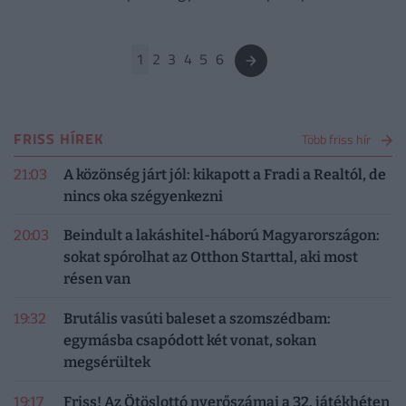
érhető el a falusi csok támogatás 2024-től. Mutatjuk a
frissített listát.
1
2
3
4
5
6
FRISS HÍREK
Több friss hír
21:03
A közönség járt jól: kikapott a Fradi a Realtól, de
nincs oka szégyenkezni
20:03
Beindult a lakáshitel-háború Magyarországon:
sokat spórolhat az Otthon Starttal, aki most
résen van
19:32
Brutális vasúti baleset a szomszédbam:
egymásba csapódott két vonat, sokan
megsérültek
19:17
Friss! Az Ötöslottó nyerőszámai a 32. játékhéten